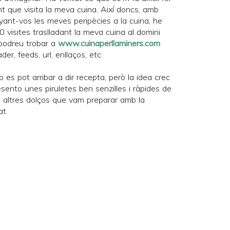
t que visita la meva cuina. Així doncs, amb
nyant-vos les meves peripècies a la cuina, he
 visites traslladant la meva cuina al domini
m podreu trobar a
www.cuinaperllaminers.com
der, feeds, url, enllaços, etc.
o es pot arribar a dir recepta, però la idea crec
sento unes piruletes ben senzilles i ràpides de
s altres dolços que vam preparar amb la
at
.