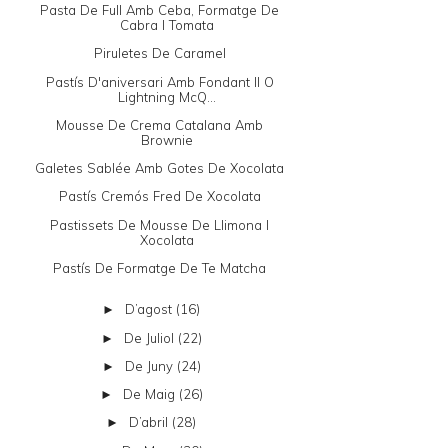
Pasta De Full Amb Ceba, Formatge De
Cabra I Tomata
Piruletes De Caramel
Pastís D'aniversari Amb Fondant II O
Lightning McQ...
Mousse De Crema Catalana Amb
Brownie
Galetes Sablée Amb Gotes De Xocolata
Pastís Cremós Fred De Xocolata
Pastissets De Mousse De Llimona I
Xocolata
Pastís De Formatge De Te Matcha
D’agost
(16)
►
De Juliol
(22)
►
De Juny
(24)
►
De Maig
(26)
►
D’abril
(28)
►