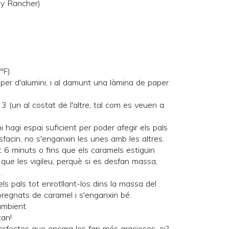
lly Rancher
)
ºF).
per d'alumini, i al damunt una làmina de paper
3 (un al costat de l'altre, tal com es veuen a
i hagi espai suficient per poder afegir els pals
facin, no s'enganxin les unes amb les altres.
t 6 minuts o fins que els caramels estiguin
que les vigileu, perquè si es desfan massa,
.
 els pals tot enrotllant-los dins la massa del
regnats de caramel i s'enganxin bé.
ambient.
tan!
fectes que encara les fan més gracioses, oi?