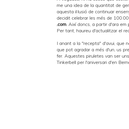
me una idea de la quantitat de gen
aquesta il·lusió de continuar ense
decidit celebrar les més de 100.000
.com
. Així doncs, a partir d'ara e
Per tant, haureu d'actualitzar el rea
I anant a la "recepta" d'avui, que n
que pot agradar a més d'un, us pre
fer. Aquestes piruletes van ser un
Tinkerbell
per l'aniversari d'en
Bern