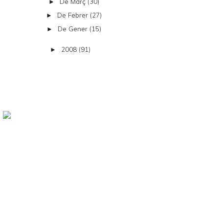
De Març
(30)
►
De Febrer
(27)
►
De Gener
(15)
►
2008
(91)
►