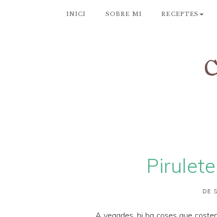
INICI
SOBRE MI
RECEPTES
Pirulet
DE 
A vegades, hi ha coses que costen d'