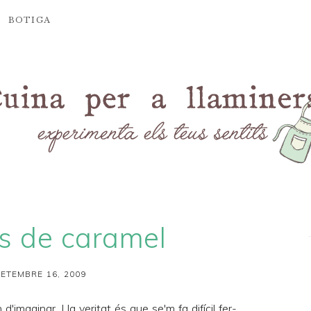
BOTIGA
es de caramel
SETEMBRE 16, 2009
imaginar. I la veritat és que se'm fa difícil fer-