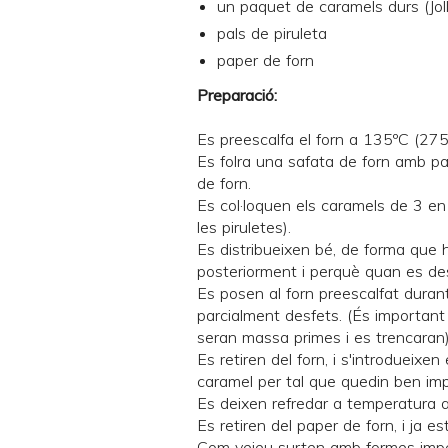
un paquet de caramels durs (
Jo
pals de piruleta
paper de forn
Preparació:
Es preescalfa el forn a 135ºC (275
Es folra una safata de forn amb pa
de forn.
Es col·loquen els caramels de 3 en 
les piruletes).
Es distribueixen bé, de forma que h
posteriorment i perquè quan es des
Es posen al forn preescalfat duran
parcialment desfets. (És important 
seran massa primes i es trencaran)
Es retiren del forn, i s'introdueixen
caramel per tal que quedin ben imp
Es deixen refredar a temperatura 
Es retiren del paper de forn, i ja es
Com veieu surten amb formes imper