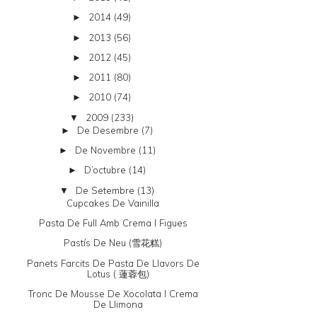
2014
(49)
►
2013
(56)
►
2012
(45)
►
2011
(80)
►
2010
(74)
►
2009
(233)
▼
De Desembre
(7)
►
De Novembre
(11)
►
D’octubre
(14)
►
De Setembre
(13)
▼
Cupcakes De Vainilla
Pasta De Full Amb Crema I Figues
Pastís De Neu (雪花糕)
Panets Farcits De Pasta De Llavors De
Lotus ( 蓮蓉包)
Tronc De Mousse De Xocolata I Crema
De Llimona