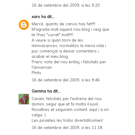
16 de setembre del 2009, a les 9:20
xaro
ha dit...
Mercè, quants de canvis has fet!!!!
M'agrada molt aquest nou blog i veig que
te l'has "currat" molt!!!!
A veure si quan torni de les
minivacances, normalitzo la meva vida i
puc començar a deixar comentaris i
acabar el meu blog.
Prenc nota del nou enllaç i felicitats per
l'aniversari.
Ptnts
16 de setembre del 2009, a les 9:46
Gemma
ha dit...
Caram, felicitats per l'estrena del nou
domini, segur que et fa molta il·lusió.
Nosaltres et seguirem visitant, aquí i a on
calgui :)
Les piruletes les trobo divertidíssimes!
16 de setembre del 2009, a les 11:18