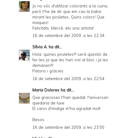
Jo no sóc d'utilitzar colorants a la cuina,
però t'he de dir que em cau la baba
mirant les piruletes. Quins colors! Que
maques!
Felicitats, Mercè, ets una artista!
16 de setembre del 2009, a les 22:34
Sílvia A.
ha dit...
Hola: quines piruletes!!! serà qüestiò de
fer-les ja que les han vist al bloc i ja les
demanen!!!
Petons i gràcies
16 de setembre del 2009, a les 22:54
Maria Dolores
ha dit...
Que gracioses t'han quedat, l'aniversari
quedaria de luxe.
El canvi d'imatge m'ha agradat molt
Besos
16 de setembre del 2009, a les 23:55