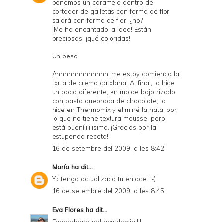
ponemos un caramelo dentro de
cortador de galletas con forma de flor,
saldrá con forma de flor, ¿no?
¡Me ha encantado la idea! Están
preciosas, ¡qué coloridas!
Un beso.
Ahhhhhhhhhhhhh, me estoy comiendo la
tarta de crema catalana. Al final, la hice
un poco diferente, en molde bajo rizado,
con pasta quebrada de chocolate, la
hice en Thermomix y eliminé la nata, por
lo que no tiene textura mousse, pero
está bueníiiiiiisima. ¡Gracias por la
estupenda receta!
16 de setembre del 2009, a les 8:42
María
ha dit...
Ya tengo actualizado tu enlace. :-)
16 de setembre del 2009, a les 8:45
Eva Flores
ha dit...
Enhorabona pel nou domini!!!