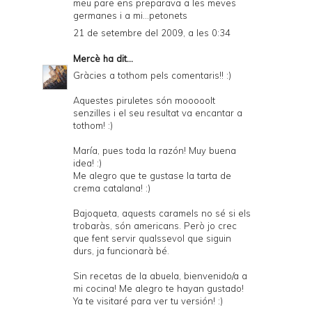
meu pare ens preparava a les meves
germanes i a mi...petonets
21 de setembre del 2009, a les 0:34
Mercè
ha dit...
Gràcies a tothom pels comentaris!! :)
Aquestes piruletes són mooooolt
senzilles i el seu resultat va encantar a
tothom! :)
María, pues toda la razón! Muy buena
idea! :)
Me alegro que te gustase la tarta de
crema catalana! :)
Bajoqueta, aquests caramels no sé si els
trobaràs, són americans. Però jo crec
que fent servir qualssevol que siguin
durs, ja funcionarà bé.
Sin recetas de la abuela, bienvenido/a a
mi cocina! Me alegro te hayan gustado!
Ya te visitaré para ver tu versión! :)