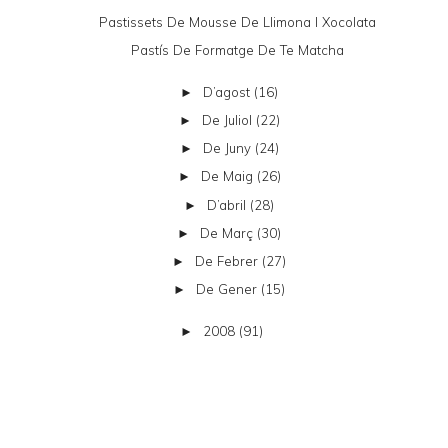
Pastissets De Mousse De Llimona I Xocolata
Pastís De Formatge De Te Matcha
D’agost
(16)
►
De Juliol
(22)
►
De Juny
(24)
►
De Maig
(26)
►
D’abril
(28)
►
De Març
(30)
►
De Febrer
(27)
►
De Gener
(15)
►
2008
(91)
►