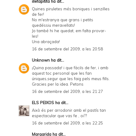
illetapitita
ha dit...
Quines piruletes més boniques i senzilles
de fer!
No m'estranya que grans i petits
quedéssiu meravellats!
Jo també hi he quedat, em falta provar-
les!
Una abraçada!
16 de setembre del 2009, a les 20:58
Unknown
ha dit...
¡Quina passada! i que fàcils de fer, i amb
aquest toc personal que les fan
úniques,segur que les faig pels meus fills.
Gracies per la idea. Petons
16 de setembre del 2009, a les 21:27
ELS PEIXOS
ha dit...
Això és per arrodonir amb el pastís tan
espectacular que vas fe , oi??
16 de setembre del 2009, a les 22:25
Margarida
ha dit...