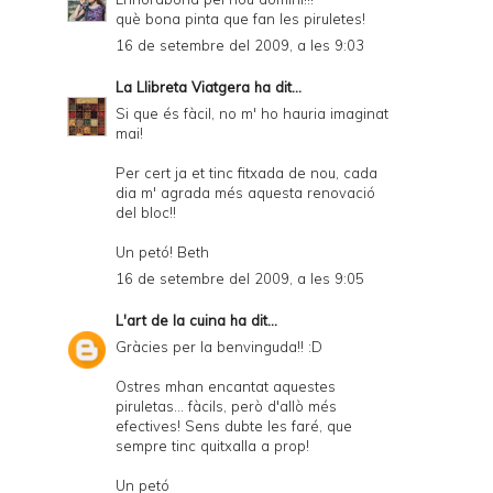
què bona pinta que fan les piruletes!
16 de setembre del 2009, a les 9:03
La Llibreta Viatgera
ha dit...
Si que és fàcil, no m' ho hauria imaginat
mai!
Per cert ja et tinc fitxada de nou, cada
dia m' agrada més aquesta renovació
del bloc!!
Un petó! Beth
16 de setembre del 2009, a les 9:05
L'art de la cuina
ha dit...
Gràcies per la benvinguda!! :D
Ostres mhan encantat aquestes
piruletas... fàcils, però d'allò més
efectives! Sens dubte les faré, que
sempre tinc quitxalla a prop!
Un petó