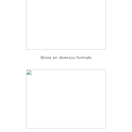
y
a
n
d
P
D
Brioix en diversos formats
F