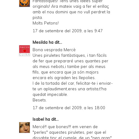
Fantastiques! Tens unes idees super
originals! Ara mateix vaig a fer el enllaç
amb el nou domini que no vull perdret la
pista.
Molts Petons!
17 de setembre del 2009, a les 9:47
Mesilda
ha dit...
Bona vesprada Mercè
Unes piruletes fantàstiques, i tan fàcils
de fer que prepararé unes quantes per
als meus nebots,i tambe per als meus
fills, que encara que ja són majors
encara els agraden les llepolies.
I de la tortada del car, felicitar-te i enviar-
te un aplaudiment,eres una artista,t'ha
quedat impecable.
Besets.
17 de setembre del 2009, a les 18:00
Isabel
ha dit...
Mercé!! que bones!!! em venen de
"perles" aquestes piruletes, per que el
dissabte tinc el cumple, de un "nen gran"