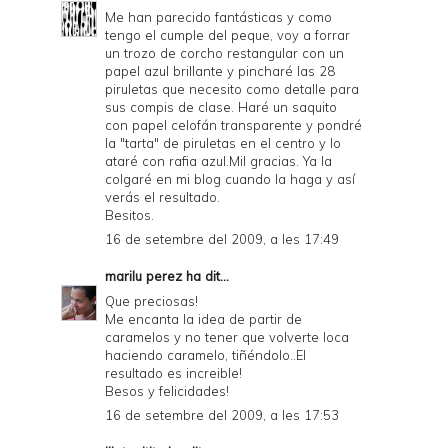
Me han parecido fantásticas y como
tengo el cumple del peque, voy a forrar
un trozo de corcho restangular con un
papel azul brillante y pincharé las 28
piruletas que necesito como detalle para
sus compis de clase. Haré un saquito
con papel celofán transparente y pondré
la "tarta" de piruletas en el centro y lo
ataré con rafia azul.Mil gracias. Ya la
colgaré en mi blog cuando la haga y así
verás el resultado.
Besitos.
16 de setembre del 2009, a les 17:49
marilu perez
ha dit...
Que preciosas!
Me encanta la idea de partir de
caramelos y no tener que volverte loca
haciendo caramelo, tiñéndolo..El
resultado es increible!
Besos y felicidades!
16 de setembre del 2009, a les 17:53