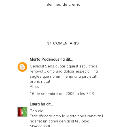
Berlines de crema
37 COMENTARIS:
Marta Padenous
ha dit...
Genials! Sens dubte aquest estiu t'has
renovat... amb una dolçor especial! I fa
segles que no em menjo una piruleta!!!
prenc nota!
Ptnts
16 de setembre del 2009, a les 7:03
Laura
ha dit...
Bon dia,
Estic d'acord amb la Marta t'has renovat i
has fet un canvi genial al teu blog.
M'encanta!!