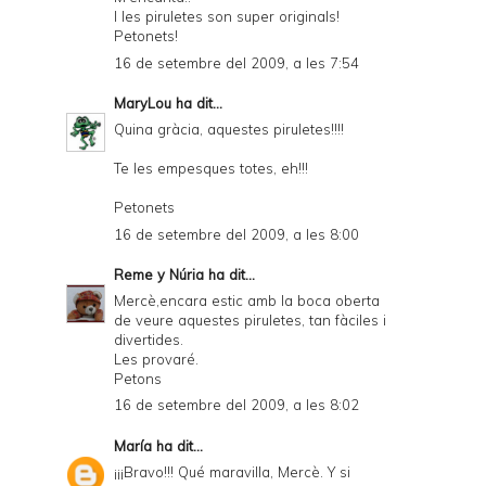
I les piruletes son super originals!
Petonets!
16 de setembre del 2009, a les 7:54
MaryLou
ha dit...
Quina gràcia, aquestes piruletes!!!!
Te les empesques totes, eh!!!
Petonets
16 de setembre del 2009, a les 8:00
Reme y Núria
ha dit...
Mercè,encara estic amb la boca oberta
de veure aquestes piruletes, tan fàciles i
divertides.
Les provaré.
Petons
16 de setembre del 2009, a les 8:02
María
ha dit...
¡¡¡Bravo!!! Qué maravilla, Mercè. Y si