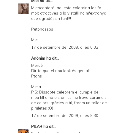
Miel
ha dit...
M'encanten!!! aquesta coloraina les fa
molt atractives a la vista!!! no m'extranya
que agradéssin tant!!!
Petonassos
Miel
17 de setembre del 2009, a les 0:32
Anònim ha dit...
Mercè:
Dir-te que el nou look és genial!
Ptons
Mima
P.S: Dissabte celebrem el cumple del
meu fill amb els amics i si trovo caramels
de colors, gràcies a tú, farem un taller de
piruletes :O)
17 de setembre del 2009, a les 9:30
PILAR
ha dit...