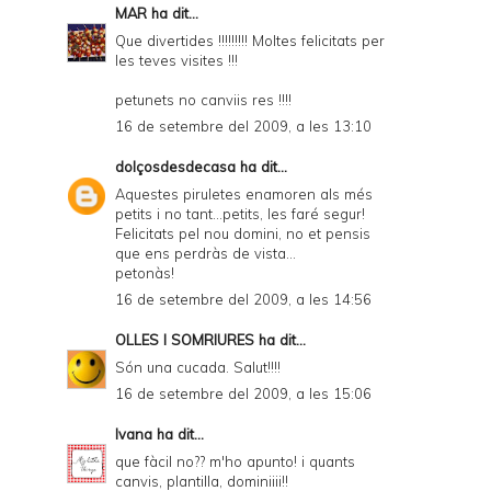
MAR
ha dit...
Que divertides !!!!!!!!! Moltes felicitats per
les teves visites !!!
petunets no canviis res !!!!
16 de setembre del 2009, a les 13:10
dolçosdesdecasa
ha dit...
Aquestes piruletes enamoren als més
petits i no tant...petits, les faré segur!
Felicitats pel nou domini, no et pensis
que ens perdràs de vista...
petonàs!
16 de setembre del 2009, a les 14:56
OLLES I SOMRIURES
ha dit...
Són una cucada. Salut!!!!
16 de setembre del 2009, a les 15:06
Ivana
ha dit...
que fàcil no?? m'ho apunto! i quants
canvis, plantilla, dominiiii!!