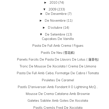
2010
(74)
►
2009
(233)
▼
De Desembre
(7)
►
De Novembre
(11)
►
D’octubre
(14)
►
De Setembre
(13)
▼
Cupcakes De Vainilla
Pasta De Full Amb Crema I Figues
Pastís De Neu (雪花糕)
Panets Farcits De Pasta De Llavors De Lotus ( 蓮蓉包)
Tronc De Mousse De Xocolata I Crema De Llimona
Pasta De Full Amb Ceba, Formatge De Cabra I Tomata
Piruletes De Caramel
Pastís D'aniversari Amb Fondant II O Lightning McQ...
Mousse De Crema Catalana Amb Brownie
Galetes Sablée Amb Gotes De Xocolata
Pastís Cremós Fred De Xocolata