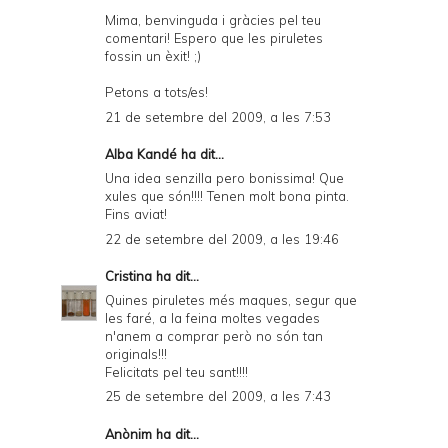
Mima, benvinguda i gràcies pel teu
comentari! Espero que les piruletes
fossin un èxit! ;)
Petons a tots/es!
21 de setembre del 2009, a les 7:53
Alba Kandé
ha dit...
Una idea senzilla pero bonissima! Que
xules que són!!!! Tenen molt bona pinta.
Fins aviat!
22 de setembre del 2009, a les 19:46
Cristina
ha dit...
Quines piruletes més maques, segur que
les faré, a la feina moltes vegades
n'anem a comprar però no són tan
originals!!!
Felicitats pel teu sant!!!!
25 de setembre del 2009, a les 7:43
Anònim ha dit...