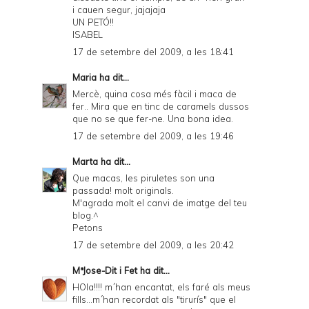
i cauen segur, jajajaja
UN PETÓ!!
ISABEL
17 de setembre del 2009, a les 18:41
Maria
ha dit...
Mercè, quina cosa més fàcil i maca de
fer.. Mira que en tinc de caramels dussos
que no se que fer-ne. Una bona idea.
17 de setembre del 2009, a les 19:46
Marta
ha dit...
Que macas, les piruletes son una
passada! molt originals.
M'agrada molt el canvi de imatge del teu
blog.^
Petons
17 de setembre del 2009, a les 20:42
MªJose-Dit i Fet
ha dit...
HOla!!!! m´han encantat, els faré als meus
fills...m´han recordat als "tirurís" que el