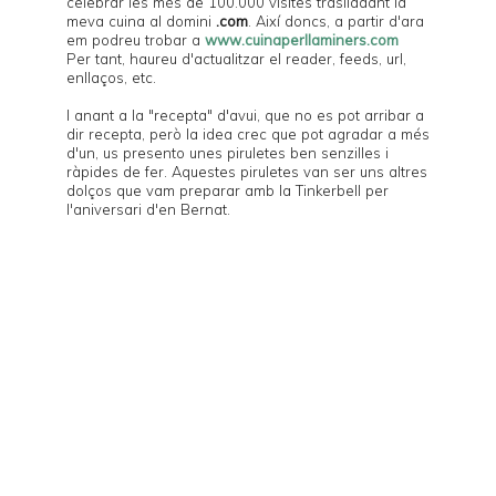
celebrar les més de 100.000 visites traslladant la
meva cuina al domini
.com
. Així doncs, a partir d'ara
em podreu trobar a
www.cuinaperllaminers.com
Per tant, haureu d'actualitzar el reader, feeds, url,
enllaços, etc.
I anant a la "recepta" d'avui, que no es pot arribar a
dir recepta, però la idea crec que pot agradar a més
d'un, us presento unes piruletes ben senzilles i
ràpides de fer. Aquestes piruletes van ser uns altres
dolços que vam preparar amb la
Tinkerbell
per
l'aniversari d'en
Bernat
.