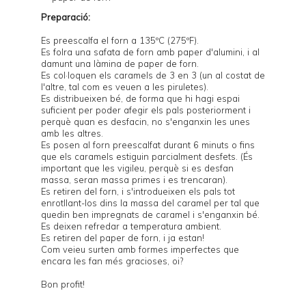
Preparació:
Es preescalfa el forn a 135ºC (275ºF).
Es folra una safata de forn amb paper d'alumini, i al
damunt una làmina de paper de forn.
Es col·loquen els caramels de 3 en 3 (un al costat de
l'altre, tal com es veuen a les piruletes).
Es distribueixen bé, de forma que hi hagi espai
suficient per poder afegir els pals posteriorment i
perquè quan es desfacin, no s'enganxin les unes
amb les altres.
Es posen al forn preescalfat durant 6 minuts o fins
que els caramels estiguin parcialment desfets. (És
important que les vigileu, perquè si es desfan
massa, seran massa primes i es trencaran).
Es retiren del forn, i s'introdueixen els pals tot
enrotllant-los dins la massa del caramel per tal que
quedin ben impregnats de caramel i s'enganxin bé.
Es deixen refredar a temperatura ambient.
Es retiren del paper de forn, i ja estan!
Com veieu surten amb formes imperfectes que
encara les fan més gracioses, oi?
Bon profit!