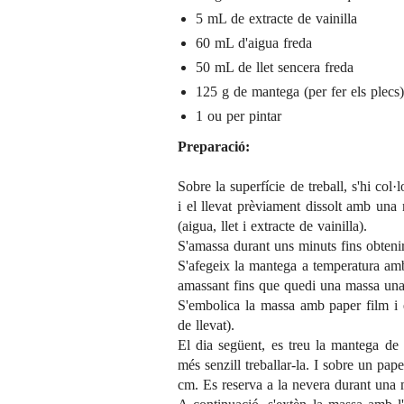
5 mL de extracte de vainilla
60 mL d'aigua freda
50 mL de llet sencera freda
125 g de mantega (per fer els plecs)
1 ou per pintar
Preparació:
Sobre la superfície de treball, s'hi col·l
i el llevat prèviament dissolt amb una m
(aigua, llet i extracte de vainilla).
S'amassa durant uns minuts fins obten
S'afegeix la mantega a temperatura am
amassant fins que quedi una massa una 
S'embolica la massa amb paper film i es
de llevat).
El dia següent, es treu la mantega de
més senzill treballar-la. I sobre un pa
cm. Es reserva a la nevera durant una m