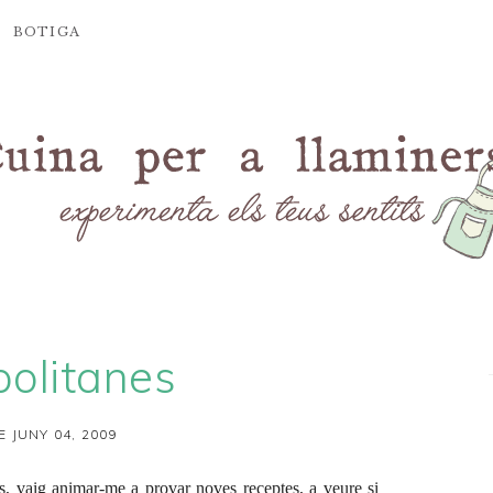
BOTIGA
olitanes
E JUNY 04, 2009
s
, vaig animar-me a provar noves receptes, a veure si