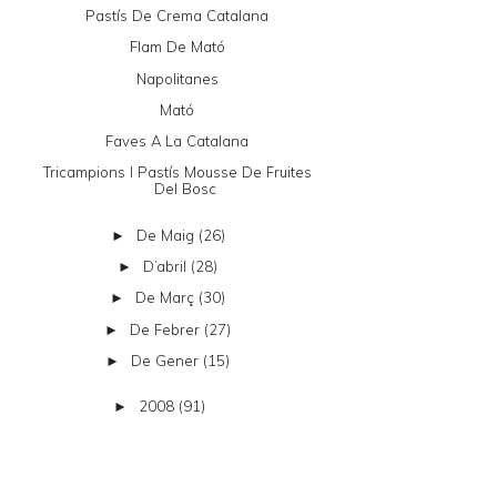
Pastís De Crema Catalana
Flam De Mató
Napolitanes
Mató
Faves A La Catalana
Tricampions I Pastís Mousse De Fruites
Del Bosc
De Maig
(26)
►
D’abril
(28)
►
De Març
(30)
►
De Febrer
(27)
►
De Gener
(15)
►
2008
(91)
►