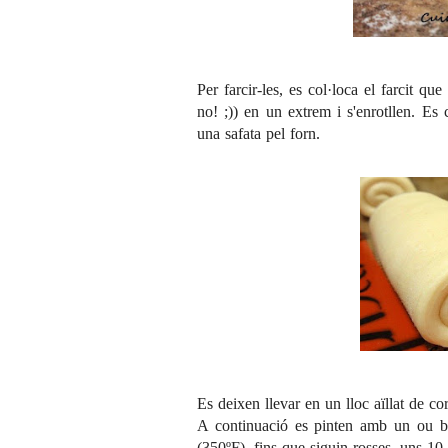
Per farcir-les, es col·loca el farcit qu
no! ;)) en un extrem i s'enrotllen. Es
una safata pel forn.
Es deixen llevar en un lloc aïllat de co
A continuació es pinten amb un ou ba
(350ºF), fins que siguin rosses, uns 10