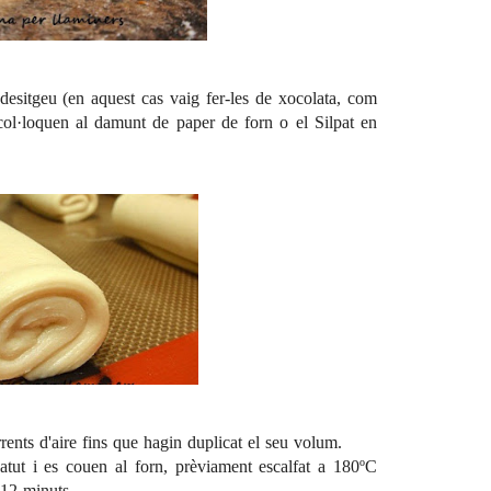
e desitgeu (en aquest cas vaig fer-les de xocolata, com
 col·loquen al damunt de paper de forn o el Silpat en
rrents d'aire fins que hagin duplicat el seu volum.
tut i es couen al forn, prèviament escalfat a 180ºC
-12 minuts.