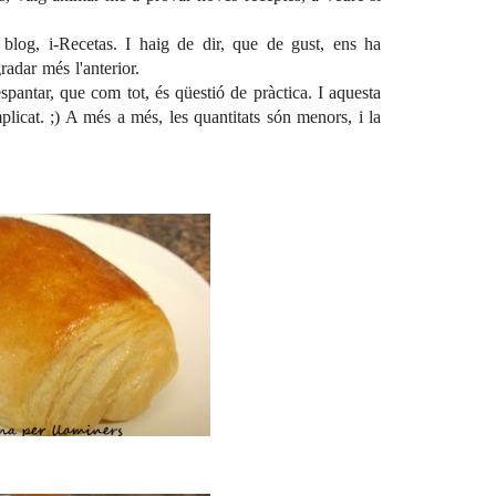
c blog,
i-Recetas
. I haig de dir, que de gust, ens ha
radar més l'anterior.
spantar, que com tot, és qüestió de pràctica. I aquesta
licat. ;) A més a més, les quantitats són menors, i la