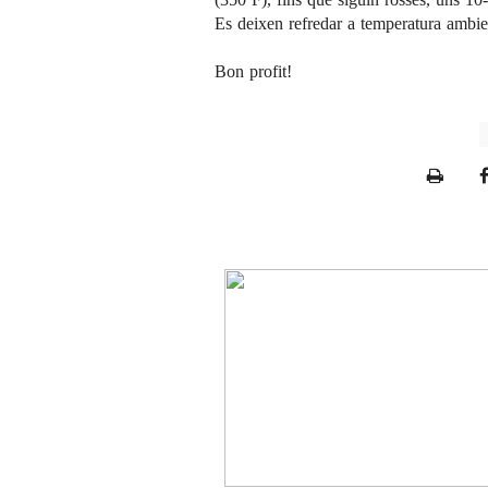
Es deixen refredar a temperatura ambient
Bon profit!
P
r
i
n
t
e
r
F
r
i