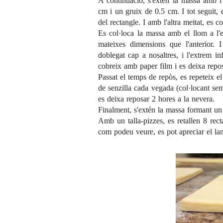
A continuació, s'extèn la massa amb l
cm i un gruix de 0.5 cm. I tot seguit,
del rectangle. I amb l'altra meitat, es c
Es col·loca la massa amb el llom a l'
mateixes dimensions que l'anterior. 
doblegat cap a nosaltres, i l'extrem inf
cobreix amb paper film i es deixa repos
Passat el temps de repòs, es repeteix e
de senzilla cada vegada (col·locant sem
es deixa reposar 2 hores a la nevera.
Finalment, s'extén la massa formant u
Amb un talla-pizzes, es retallen 8 rec
com podeu veure, es pot apreciar el la