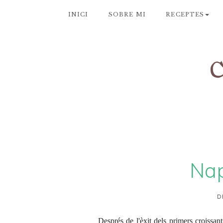
INICI
SOBRE MI
RECEPTES
Nap
D
Després de l'èxit dels primers
croissant