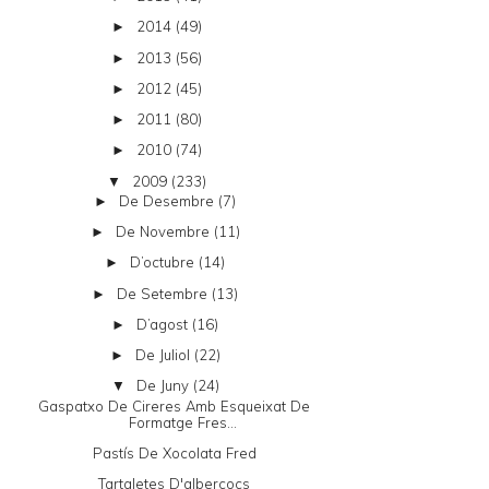
2014
(49)
►
2013
(56)
►
2012
(45)
►
2011
(80)
►
2010
(74)
►
2009
(233)
▼
De Desembre
(7)
►
De Novembre
(11)
►
D’octubre
(14)
►
De Setembre
(13)
►
D’agost
(16)
►
De Juliol
(22)
►
De Juny
(24)
▼
Gaspatxo De Cireres Amb Esqueixat De
Formatge Fres...
Pastís De Xocolata Fred
Tartaletes D'albercocs