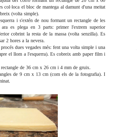
'ajuda del corró formant un rectangle de 20 cm x 60
 es col·loca el bloc de mantega al damunt d'una meitat
obreix (volta simple).
esquerra i s'extén de nou formant un rectangle de les
I ara es plega en 3 parts: primer l'extrem superior
erior cobrint la resta de la massa (volta senzilla). Es
ar 2 hores a la nevera.
l procés dues vegades més: fent una volta simple i una
pre el llom a l'esquerra). Es cobreix amb paper film i
n rectangle de 36 cm x 26 cm i 4 mm de gruix.
tangles de 9 cm x 13 cm (com els de la fotografia). I
minat.