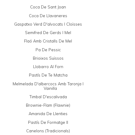
Coca De Sant Joan
Coca De Llavaneres
Gaspatxo Verd D'alvocats I Cloïsses
Semifred De Gerds I Mel
Flaó Amb Cristalls De Mel
Pa De Pessic
Brioixos Suïssos
Llobarro Al Forn
Pastís De Te Matcha
Melmelada D'albercocs Amb Taronja I
Vainilla
Timbal D'escalivada
Brownie-Flam (Flawnie)
Amanida De Llenties
Pastís De Formatge II
Canelons (tradicionals)