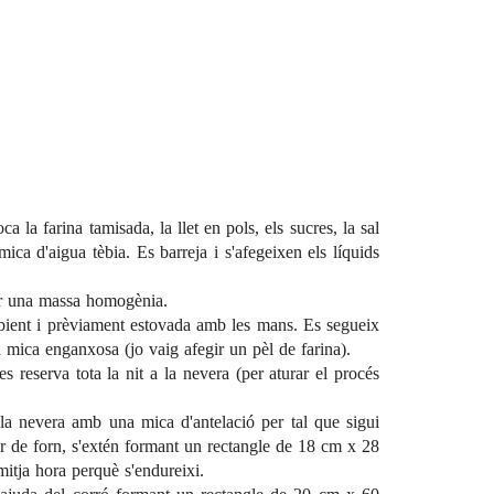
oca la farina tamisada, la llet en pols, els sucres, la sal
ica d'aigua tèbia. Es barreja i s'afegeixen els líquids
ir una massa homogènia.
bient i prèviament estovada amb les mans. Es segueix
mica enganxosa (jo vaig afegir un pèl de farina).
 reserva tota la nit a la nevera (per aturar el procés
 la nevera amb una mica d'antelació per tal que sigui
per de forn, s'extén formant un rectangle de 18 cm x 28
itja hora perquè s'endureixi.