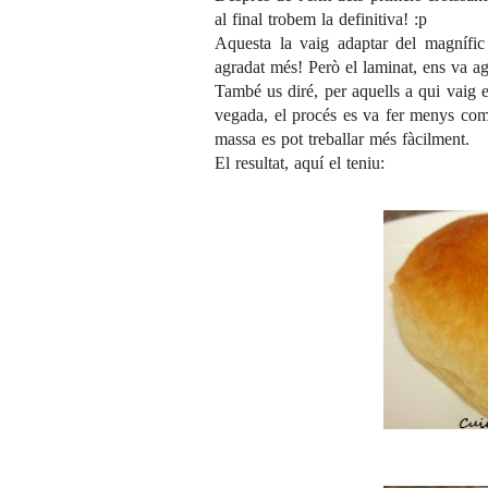
al final trobem la definitiva! :p
Aquesta la vaig adaptar del magnífi
agradat més! Però el laminat, ens va ag
També us diré, per aquells a qui vaig e
vegada, el procés es va fer menys comp
massa es pot treballar més fàcilment.
El resultat, aquí el teniu: