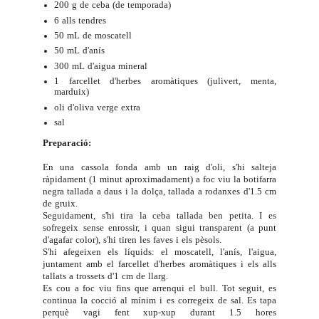
200 g de ceba (de temporada)
6 alls tendres
50 mL de moscatell
50 mL d'anís
300 mL d'aigua mineral
1 farcellet d'herbes aromàtiques (julivert, menta,
marduix)
oli d'oliva verge extra
sal
Preparació:
En una cassola fonda amb un raig d'oli, s'hi salteja
ràpidament (1 minut aproximadament) a foc viu la botifarra
negra tallada a daus i la dolça, tallada a rodanxes d'1.5 cm
de gruix.
Seguidament, s'hi tira la ceba tallada ben petita. I es
sofregeix sense enrossir, i quan sigui transparent (a punt
d'agafar color), s'hi tiren les faves i els pèsols.
S'hi afegeixen els líquids: el moscatell, l'anís, l'aigua,
juntament amb el farcellet d'herbes aromàtiques i els alls
tallats a trossets d'1 cm de llarg.
Es cou a foc viu fins que arrenqui el bull. Tot seguit, es
continua la cocció al mínim i es corregeix de sal. Es tapa
perquè vagi fent xup-xup durant 1.5 hores