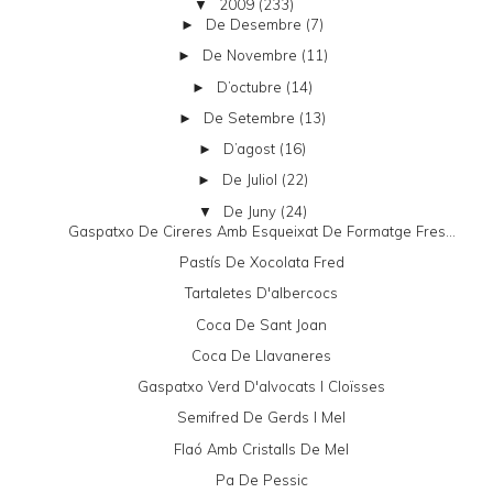
2009
(233)
▼
De Desembre
(7)
►
De Novembre
(11)
►
D’octubre
(14)
►
De Setembre
(13)
►
D’agost
(16)
►
De Juliol
(22)
►
De Juny
(24)
▼
Gaspatxo De Cireres Amb Esqueixat De Formatge Fres...
Pastís De Xocolata Fred
Tartaletes D'albercocs
Coca De Sant Joan
Coca De Llavaneres
Gaspatxo Verd D'alvocats I Cloïsses
Semifred De Gerds I Mel
Flaó Amb Cristalls De Mel
Pa De Pessic