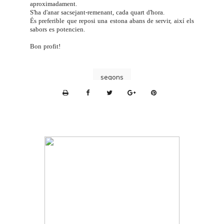
aproximadament.
S'ha d'anar sacsejant-remenant, cada quart d'hora.
És preferible que reposi una estona abans de servir, així els
sabors es potencien.
Bon profit!
segons
P
r
i
n
t
e
r
F
r