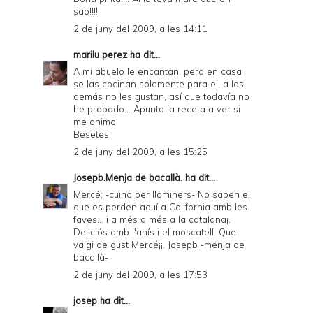
sap!!!!
2 de juny del 2009, a les 14:11
marilu perez
ha dit...
A mi abuelo le encantan, pero en casa
se las cocinan solamente para el, a los
demás no les gustan, así que todavía no
he probado... Apunto la receta a ver si
me animo.
Besetes!
2 de juny del 2009, a les 15:25
Josepb.Menja de bacallà.
ha dit...
Mercé; -cuina per llaminers- No saben el
que es perden aquí a California amb les
faves... i a més a més a la catalana¡.
Deliciós amb l'anís i el moscatell. Que
vaigi de gust Mercé¡¡. Josepb -menja de
bacallà-
2 de juny del 2009, a les 17:53
josep
ha dit...