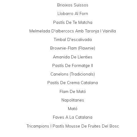
Brioixos Suïssos
Llobarro Al Forn
Pastís De Te Matcha
Melmelada D'albercocs Amb Taronja I Vainilla
Timbal D'escalivada
Brownie-Flam (Flawnie)
Amanida De Llenties
Pastís De Formatge II
Canelons (tradicionals)
Pastís De Crema Catalana
Flam De Mató
Napolitanes
Mató
Faves A La Catalana
Tricampions I Pastís Mousse De Fruites Del Bosc