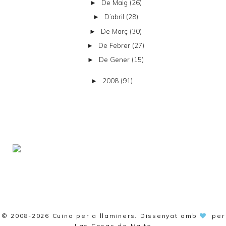
De Maig
(26)
►
D’abril
(28)
►
De Març
(30)
►
De Febrer
(27)
►
De Gener
(15)
►
2008
(91)
►
© 2008-2026
Cuina per a llaminers
. Dissenyat amb
per
Las Cosas de Maite