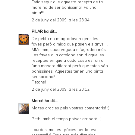
Estic segur que aquesta recepta de ta
mare ha de ser boníssima!! Fa una
pinta!!!
2 de juny del 2009, a les 23:04
PILAR
ha dit...
De petita no m´agradaven gens les
faves però a mida que pasen els anys.....
MMmmm, cada vegada m´agraden més.
Les faves a la catalana son d´aquelles
receptes en que a cada casa es fan d
´una manera diferent però que totes són
bonissimes. Aquestes tenen una pinta
sensacional!
Petons!
2 de juny del 2009, a les 23:12
Mercè
ha dit...
Moltes gràcies pels vostres comentaris! :)
Beth, amb el temps potser arribarà. ;)
Lourdes, moltes gràcies per la teva