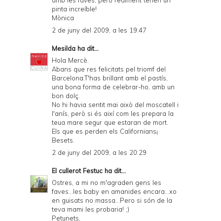
amb les faves, però realment tenen un
pinta increíble!
Mònica
2 de juny del 2009, a les 19:47
Mesilda
ha dit...
Hola Mercè.
Abans que res felicitats pel triomf del
Barcelona.T'has brillant amb el pastís,
una bona forma de celebrar-ho, amb un
bon dolç.
No hi havia sentit mai això del moscatell i
l'anís, però si és així com les prepara la
teua mare segur que estaran de mort.
Els que es perden els Californians¡
Besets.
2 de juny del 2009, a les 20:29
El cullerot Festuc
ha dit...
Ostres, a mi no m'agraden gens les
faves...les baby en amanides encara...xo
en guisats no massa...Pero si són de la
teva mami les probaria! ;)
Petunets,