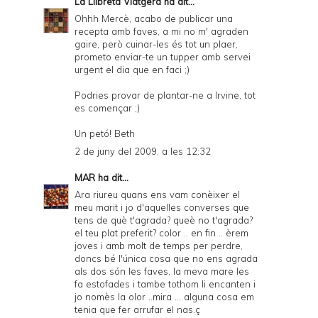
La Llibreta Viatgera
ha dit...
Ohhh Mercè, acabo de publicar una
recepta amb faves, a mi no m' agraden
gaire, però cuinar-les és tot un plaer,
prometo enviar-te un tupper amb servei
urgent el dia que en faci ;)
Podries provar de plantar-ne a Irvine, tot
es començar ;)
Un petó! Beth
2 de juny del 2009, a les 12:32
MAR
ha dit...
Ara riureu quans ens vam conèixer el
meu marit i jo d'aquelles converses que
tens de què t'agrada? queè no t'agrada?
el teu plat preferit? color .. en fin .. èrem
joves i amb molt de temps per perdre,
doncs bé l'única cosa que no ens agrada
als dos són les faves, la meva mare les
fa estofades i tambe tothom li encanten i
jo nomès la olor ..mira ... alguna cosa em
tenia que fer arrufar el nas.ç