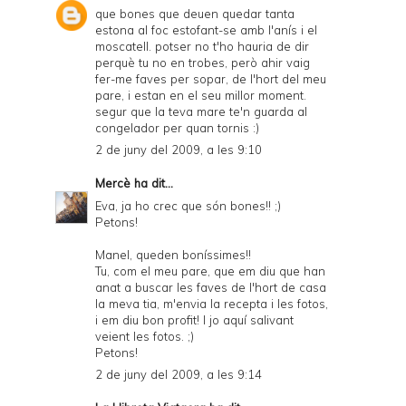
que bones que deuen quedar tanta
estona al foc estofant-se amb l'anís i el
moscatell. potser no t'ho hauria de dir
perquè tu no en trobes, però ahir vaig
fer-me faves per sopar, de l'hort del meu
pare, i estan en el seu millor moment.
segur que la teva mare te'n guarda al
congelador per quan tornis :)
2 de juny del 2009, a les 9:10
Mercè
ha dit...
Eva, ja ho crec que són bones!! ;)
Petons!
Manel, queden boníssimes!!
Tu, com el meu pare, que em diu que han
anat a buscar les faves de l'hort de casa
la meva tia, m'envia la recepta i les fotos,
i em diu bon profit! I jo aquí salivant
veient les fotos. ;)
Petons!
2 de juny del 2009, a les 9:14