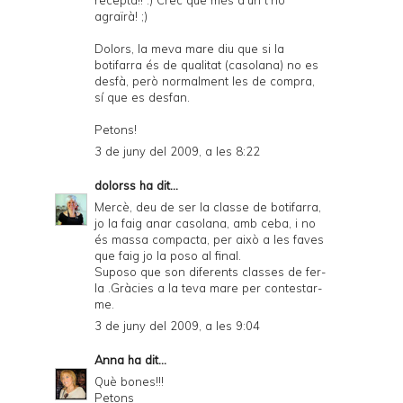
recepta!! :) Crec que més d'un t'ho
agraïrà! ;)
Dolors, la meva mare diu que si la
botifarra és de qualitat (casolana) no es
desfà, però normalment les de compra,
sí que es desfan.
Petons!
3 de juny del 2009, a les 8:22
dolorss
ha dit...
Mercè, deu de ser la classe de botifarra,
jo la faig anar casolana, amb ceba, i no
és massa compacta, per això a les faves
que faig jo la poso al final.
Suposo que son diferents classes de fer-
la .Gràcies a la teva mare per contestar-
me.
3 de juny del 2009, a les 9:04
Anna
ha dit...
Què bones!!!
Petons