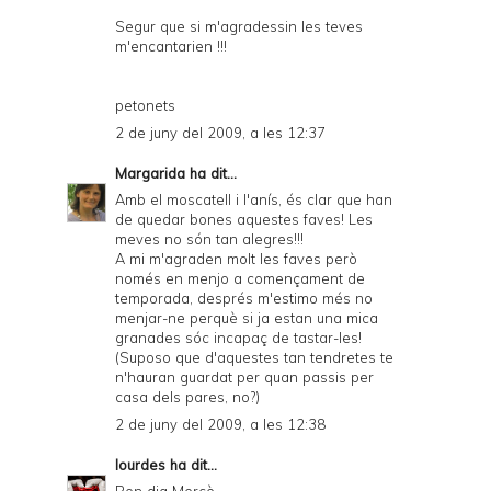
Segur que si m'agradessin les teves
m'encantarien !!!
petonets
2 de juny del 2009, a les 12:37
Margarida
ha dit...
Amb el moscatell i l'anís, és clar que han
de quedar bones aquestes faves! Les
meves no són tan alegres!!!
A mi m'agraden molt les faves però
només en menjo a començament de
temporada, després m'estimo més no
menjar-ne perquè si ja estan una mica
granades sóc incapaç de tastar-les!
(Suposo que d'aquestes tan tendretes te
n'hauran guardat per quan passis per
casa dels pares, no?)
2 de juny del 2009, a les 12:38
lourdes
ha dit...