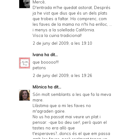
Mercè,
D'entrada m'he quedat astorat, Després
ja he vist que dius que és un dels plats
que trobes a faltar. Ho comprenc, com
les faves de la mama no n'hi ha enlloc, ...
i menys a la solellada Califòrnia.
Visca la cuina tradicional!
2 de juny del 2009, a les 19:10
Ivana
ha dit...
que booooo!!!
petons
2 de juny del 2009, a les 19:26
Mònica
ha dit...
Són molt semblants a les que fa la meva
mare.
Llàstima que a mi les faves no
m'agraden gaire.
No us ha passat mai veure un plat i
pensar: -que bo deu ser!, però quan el
tastes no era allò que
t'esperaves?...doncs és el que em passa