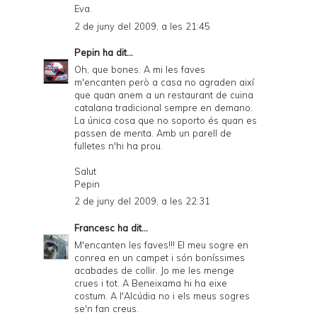
Eva.
2 de juny del 2009, a les 21:45
Pepin
ha dit...
Oh, que bones. A mi les faves
m'encanten però a casa no agraden així
que quan anem a un restaurant de cuina
catalana tradicional sempre en demano.
La única cosa que no soporto és quan es
passen de menta. Amb un parell de
fulletes n'hi ha prou.
Salut
Pepin
2 de juny del 2009, a les 22:31
Francesc
ha dit...
M'encanten les faves!!! El meu sogre en
conrea en un campet i són boníssimes
acabades de collir. Jo me les menge
crues i tot. A Beneixama hi ha eixe
costum. A l'Alcúdia no i els meus sogres
se'n fan creus.