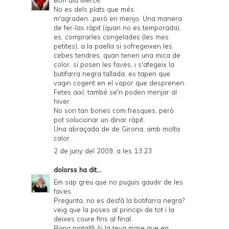
Bon dia Mercè
No es dels plats que més
m'agraden...però en menjo. Una manera
de fer-las ràpit (quan no es temporada),
es, comprarles congelades (les mes
petites), a la paella si sofregeixen les
cebes tendres, quan tenen una mica de
color, si posen les faves, i s'afegeix la
butifarra negra tallada, es tapen que
vagin cogent en el vapor que desprenen.
Fetes així, també se'n poden menjar al
hiver.
No son tan bones com fresques, però
pot solucionar un dinar ràpit.
Una abraçada de de Girona, amb molta
calor.
2 de juny del 2009, a les 13:23
dolorss
ha dit...
Em sap greu que no puguis gaudir de les
faves.
Pregunta, no es desfà la botifarra negra?
veig que la poses al principi de tot i la
deixes coure fins al final.
Bona pinta!!!! Ai la teva mare que en