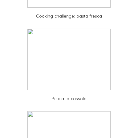
i
e
Cooking challenge: pasta fresca
n
d
l
y
a
n
d
P
D
Peix a la cassola
F