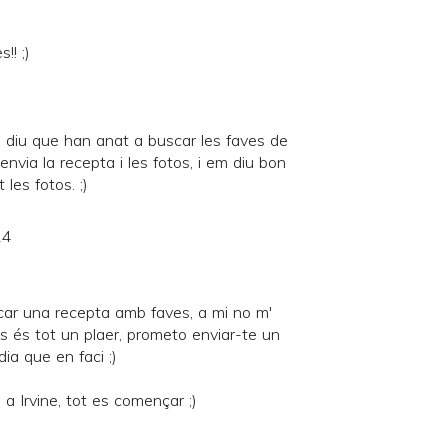
!! ;)
 diu que han anat a buscar les faves de
envia la recepta i les fotos, i em diu bon
t les fotos. ;)
14
ar una recepta amb faves, a mi no m'
es és tot un plaer, prometo enviar-te un
ia que en faci ;)
a Irvine, tot es començar ;)