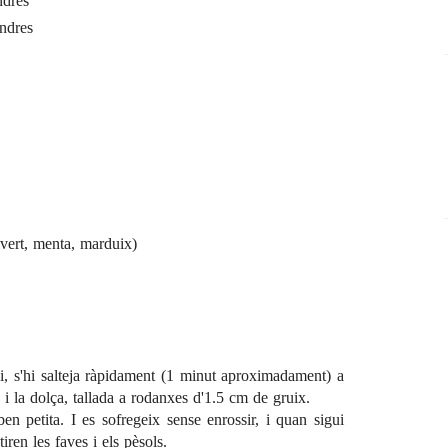
ndres
endres
ivert, menta, marduix)
i, s'hi salteja ràpidament (1 minut aproximadament) a
s i la dolça, tallada a rodanxes d'1.5 cm de gruix.
ben petita. I es sofregeix sense enrossir, i quan sigui
tiren les faves i els pèsols.