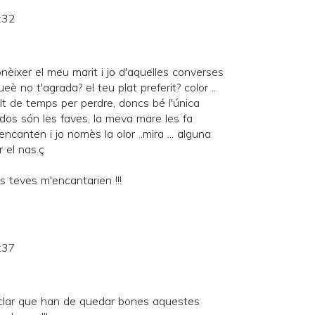
:32
èixer el meu marit i jo d'aquelles converses
è no t'agrada? el teu plat preferit? color ..
lt de temps per perdre, doncs bé l'única
dos són les faves, la meva mare les fa
ncanten i jo nomès la olor ..mira ... alguna
 el nas.ç
s teves m'encantarien !!!
:37
s clar que han de quedar bones aquestes