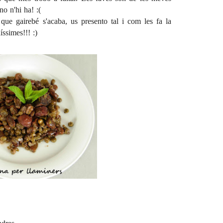
no n'hi ha! :(
 que gairebé s'acaba, us presento tal i com les fa la
ssimes!!! :)