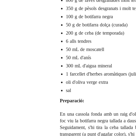
800 g de
faves desgranades molt te
350 g de pèsols desgranats i molt t
100 g de botifarra negra
50 g de botifarra dolça (curada)
200 g de ceba (de temporada)
6 alls tendres
50 mL de moscatell
50 mL d'anís
300 mL d'aigua mineral
1 farcellet d'herbes aromàtiques (jul
oli d'oliva verge extra
sal
Preparació:
En una cassola fonda amb un raig d'ol
foc viu la botifarra negra tallada a dau
Seguidament, s'hi tira la ceba tallada 
transparent (a punt d'agafar color), s'hi 