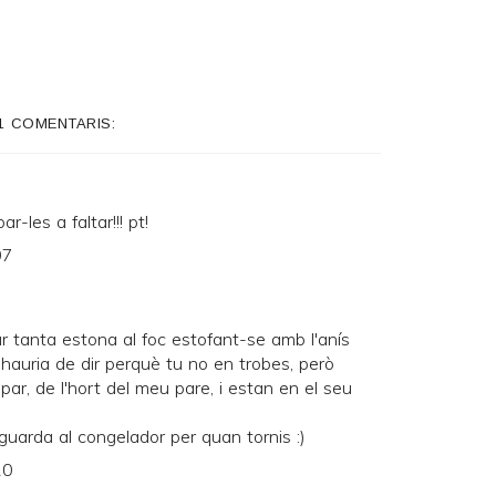
1 COMENTARIS:
-les a faltar!!! pt!
07
tanta estona al foc estofant-se amb l'anís
o hauria de dir perquè tu no en trobes, però
par, de l'hort del meu pare, i estan en el seu
guarda al congelador per quan tornis :)
10