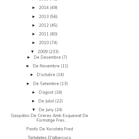
2014
(49)
►
2013
(56)
►
2012
(45)
►
2011
(80)
►
2010
(74)
►
2009
(233)
▼
De Desembre
(7)
►
De Novembre
(11)
►
D’octubre
(14)
►
De Setembre
(13)
►
D’agost
(16)
►
De Juliol
(22)
►
De Juny
(24)
▼
Gaspatxo De Cireres Amb Esqueixat De
Formatge Fres...
Pastís De Xocolata Fred
Tartaletes D'albercocs