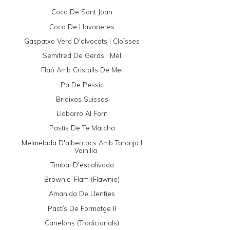
Coca De Sant Joan
Coca De Llavaneres
Gaspatxo Verd D'alvocats I Cloïsses
Semifred De Gerds I Mel
Flaó Amb Cristalls De Mel
Pa De Pessic
Brioixos Suïssos
Llobarro Al Forn
Pastís De Te Matcha
Melmelada D'albercocs Amb Taronja I
Vainilla
Timbal D'escalivada
Brownie-Flam (Flawnie)
Amanida De Llenties
Pastís De Formatge II
Canelons (tradicionals)