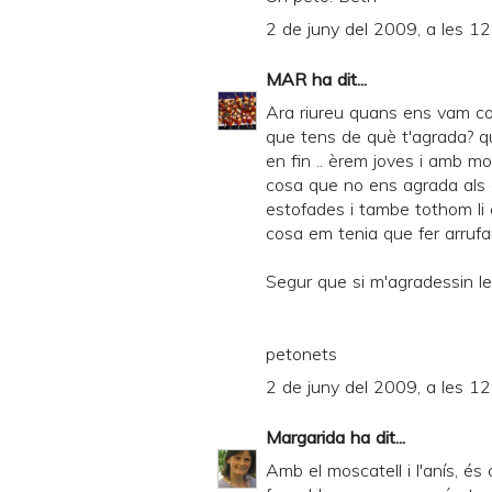
2 de juny del 2009, a les 12
MAR
ha dit...
Ara riureu quans ens vam con
que tens de què t'agrada? que
en fin .. èrem joves i amb mo
cosa que no ens agrada als 
estofades i tambe tothom li e
cosa em tenia que fer arrufar
Segur que si m'agradessin le
petonets
2 de juny del 2009, a les 12
Margarida
ha dit...
Amb el moscatell i l'anís, é