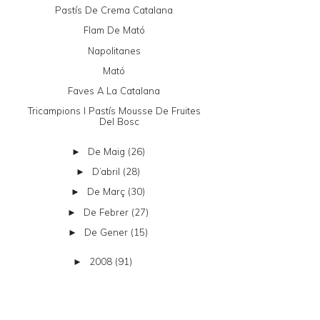
Pastís De Crema Catalana
Flam De Mató
Napolitanes
Mató
Faves A La Catalana
Tricampions I Pastís Mousse De Fruites
Del Bosc
De Maig
(26)
►
D’abril
(28)
►
De Març
(30)
►
De Febrer
(27)
►
De Gener
(15)
►
2008
(91)
►