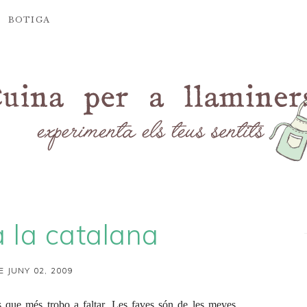
BOTIGA
 la catalana
E JUNY 02, 2009
es que més trobo a faltar. Les faves són de les meves