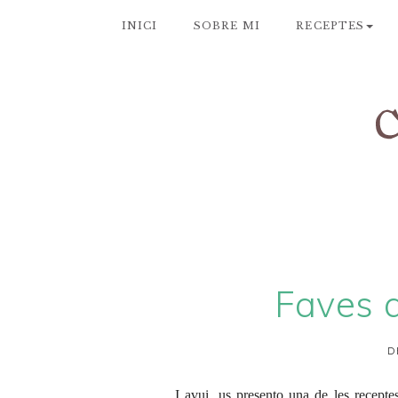
INICI
SOBRE MI
RECEPTES
Faves a
D
I avui, us presento una de les recept