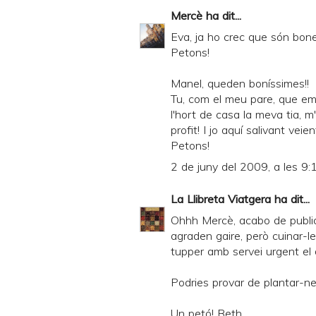
Mercè
ha dit...
Eva, ja ho crec que són bones
Petons!
Manel, queden boníssimes!!
Tu, com el meu pare, que em
l'hort de casa la meva tia, m'
profit! I jo aquí salivant veien
Petons!
2 de juny del 2009, a les 9:
La Llibreta Viatgera
ha dit...
Ohhh Mercè, acabo de public
agraden gaire, però cuinar-l
tupper amb servei urgent el d
Podries provar de plantar-ne 
Un petó! Beth