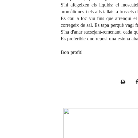
S'hi afegeixen els líquids: el moscatel
aromàtiques i els alls tallats a trossets 
Es cou a foc viu fins que arrenqui el 
corregeix de sal. Es tapa perquè vagi 
S'ha d'anar sacsejant-remenant, cada qu
És preferible que reposi una estona aban
Bon profit!
P
r
i
n
t
e
r