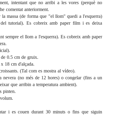
nt, intentant que no arribi a les vores (perquè no
m he comentat anteriorment.
ar la massa (de forma que "el llom" quedi a l'esquerra)
del tutorial). Es cobreix amb paper film i es deixa
ant sempre el llom a l'esquerra). Es cobreix amb paper
era.
cial).
e de 0.5 cm de gruix.
e x 18 cm d'alçada.
 croissants. (Tal com es mostra al
vídeo
).
a nevera (no més de 12 hores) o congelar (fins a un
deixar que arribin a temperatura ambient).
s pinten.
 volum.
intar i es couen durant 30 minuts o fins que siguin