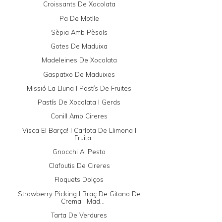
Croissants De Xocolata
Pa De Motlle
Sèpia Amb Pèsols
Gotes De Maduixa
Madeleines De Xocolata
Gaspatxo De Maduixes
Missió La Lluna I Pastís De Fruites
Pastís De Xocolata I Gerds
Conill Amb Cireres
Visca El Barça! I Carlota De Llimona I
Fruita
Gnocchi Al Pesto
Clafoutis De Cireres
Floquets Dolços
Strawberry Picking I Braç De Gitano De
Crema I Mad...
Tarta De Verdures