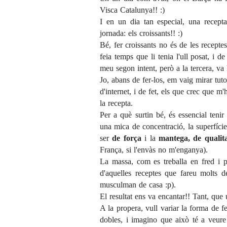
Visca Catalunya!! :)
I en un dia tan especial, una recept
jornada: els croissants!! :)
Bé, fer croissants no és de les receptes
feia temps que li tenia l'ull posat, i 
meu segon intent, però a la tercera, va 
Jo, abans de fer-los, em vaig mirar tuto
d'internet, i de fet, els que crec que m
la recepta.
Per a què surtin bé, és essencial tenir
una mica de concentració, la superfície 
ser
de força
i la
mantega, de qualit
França, si l'envàs no m'enganya).
La massa, com es treballa en fred i p
d'aquelles receptes que fareu molts d
musculman de casa :p).
El resultat ens va encantar!! Tant, que
A la propera, vull variar la forma de fe
dobles, i imagino que això té a veure