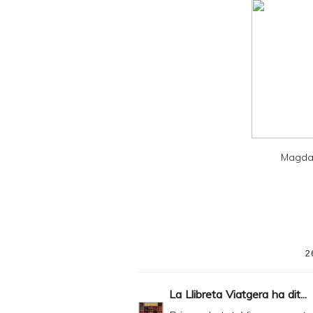
d
l
y
a
n
d
P
D
Magda
F
2
La Llibreta Viatgera
ha dit...