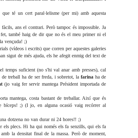
a que té un cert paral·lelisme (per mi) amb aquesta
 fàcils, ans el contrari. Però tampoc és impossible. Ja
de fet, també haig de dir que no és el meu primer ni el
la vençuda! ;)
rials (vídeos i escrits) que corren per aquestes galeries
'han sigut de més ajuda, els he afegit enmig del text de
 el temps suficient (no s'hi val anar amb presses), cal
de treball ha de ser freda, i sobretot, la
farina
ha de
at
(jo vaig fer servir mantega Président importada de
orta mantega, costa bastant de treballar. Així que és
e bíceps! ;) (I jo, en alguna ocasió vaig recórrer al
 una dotzena no van durar ni 24 hores!! ;)
r els plecs. Hi ha qui només els fa senzills, qui els fa
 amb la densitat final de la massa. Però de moment,