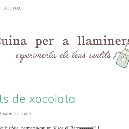
BOTIGA
ts de xocolata
E MAIG 28, 2009
et història, permeteu-me un Visca el Barçaaaaaaa!! I