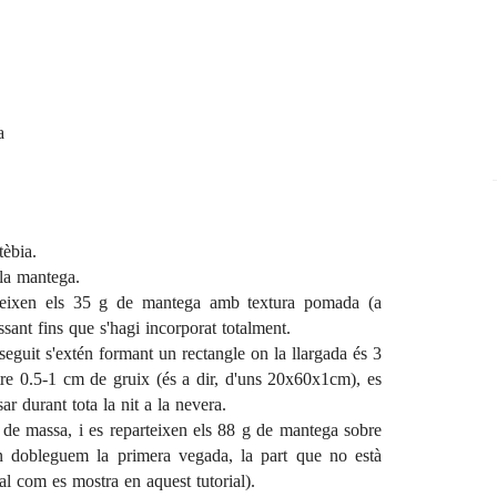
a
tèbia.
 la mantega.
geixen els 35 g de mantega amb textura pomada (a
sant fins que s'hagi incorporat totalment.
eguit s'extén formant un rectangle on la llargada és 3
tre 0.5-1 cm de gruix (és a dir, d'uns 20x60x1cm), es
r durant tota la nit a la nevera.
e de massa, i es reparteixen els 88 g de mantega sobre
 dobleguem la primera vegada, la part que no està
al com es mostra en
aquest tutorial
).