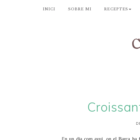
INICI
SOBRE MI
RECEPTES
Croissan
D
E
n un dia com avui, on el Barça ha f