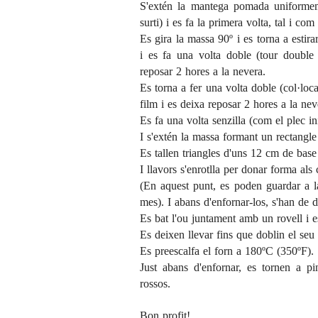
S'extén la mantega pomada uniformeme
surti) i es fa la primera volta, tal i co
Es gira la massa 90º i es torna a estir
i es fa una volta doble (tour double 
reposar 2 hores a la nevera.
Es torna a fer una volta doble (col·loc
film i es deixa reposar 2 hores a la nev
Es fa una volta senzilla (com el plec ini
I s'extén la massa formant un rectangl
Es tallen triangles d'uns 12 cm de bas
I llavors s'enrotlla per donar forma als
(En aquest punt, es poden guardar a l
mes). I abans d'enfornar-los, s'han de 
Es bat l'ou juntament amb un rovell i e
Es deixen llevar fins que doblin el seu
Es preescalfa el forn a 180ºC (350ºF).
Just abans d'enfornar, es tornen a p
rossos.
Bon profit!