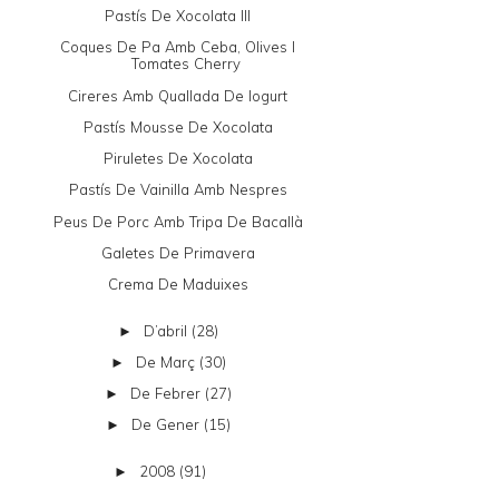
Pastís De Xocolata III
Coques De Pa Amb Ceba, Olives I
Tomates Cherry
Cireres Amb Quallada De Iogurt
Pastís Mousse De Xocolata
Piruletes De Xocolata
Pastís De Vainilla Amb Nespres
Peus De Porc Amb Tripa De Bacallà
Galetes De Primavera
Crema De Maduixes
D’abril
(28)
►
De Març
(30)
►
De Febrer
(27)
►
De Gener
(15)
►
2008
(91)
►