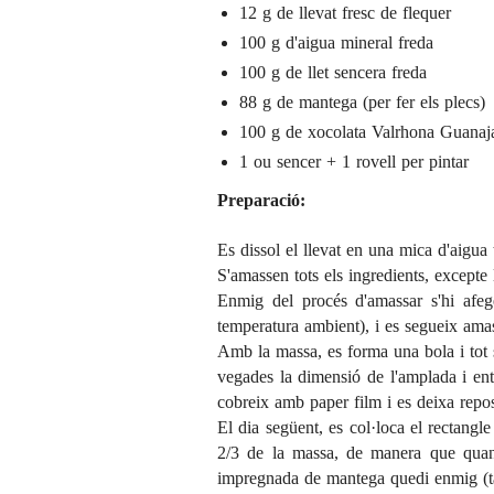
12 g de llevat fresc de flequer
100 g d'aigua mineral freda
100 g de llet sencera freda
88 g de mantega (per fer els plecs)
100 g de xocolata Valrhona Guanaj
1 ou sencer + 1 rovell per pintar
Preparació:
Es dissol el llevat en una mica d'aigua 
S'amassen tots els ingredients, excepte
Enmig del procés d'amassar s'hi afe
temperatura ambient), i es segueix amas
Amb la massa, es forma una bola i tot s
vegades la dimensió de l'amplada i en
cobreix amb paper film i es deixa reposa
El dia següent, es col·loca el rectangl
2/3 de la massa, de manera que quan
impregnada de mantega quedi enmig (t