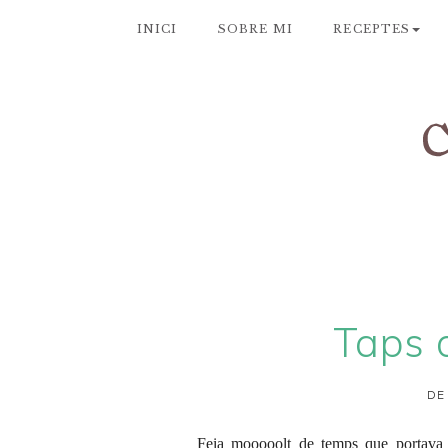
INICI
SOBRE MI
RECEPTES
Taps 
DE
Feia mooooolt de temps que portava l