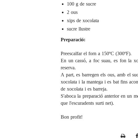
100 g de sucre
2 ous
xips de xocolata
sucre llustre
Preparació:
Preescalfar el forn a 150ºC (300ºF).
En un cassó, a foc suau, es fon la xo
reserva.
A part, es barregen els ous, amb el sucr
xocolata i la mantega i es bat fins ac
de xocolata i es barreja.
S'aboca la preparació anterior en un mo
que l'escuradents surti net).
Bon profit!
P