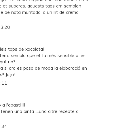
e et superes. aquests taps em semblen
se de nata muntada, o un llit de crema
23:20
dels taps de xocolata!
 terra sembla que et fa més sensible a les
quí, no?
era si ara es posa de moda la elaboració en
 Ja,ja!!
0:11
l'abast!!!!!!
enen una pinta ....una altre recepte a
0:34