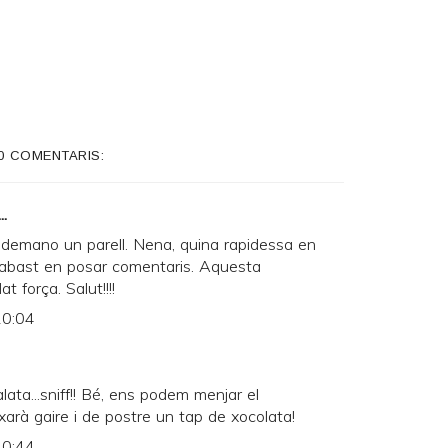
0 COMENTARIS:
..
demano un parell. Nena, quina rapidessa en
l'abast en posar comentaris. Aquesta
 força. Salut!!!!
20:04
ata...sniff!! Bé, ens podem menjar el
arà gaire i de postre un tap de xocolata!
20:44