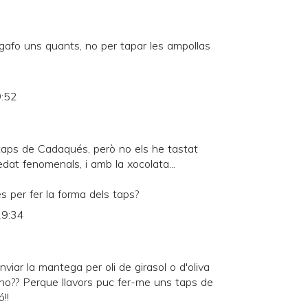
gafo uns quants, no per tapar les ampollas
9:52
 taps de Cadaqués, però no els he tastat
dat fenomenals, i amb la xocolata...
es per fer la forma dels taps?
19:34
nviar la mantega per oli de girasol o d'oliva
, no?? Perque llavors puc fer-me uns taps de
!!