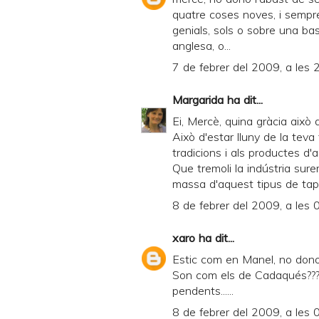
quatre coses noves, i sempr
genials, sols o sobre una ba
anglesa, o...
7 de febrer del 2009, a les 
Margarida
ha dit...
Ei, Mercè, quina gràcia això 
Això d'estar lluny de la teva
tradicions i als productes d'a
Que tremoli la indústria sur
massa d'aquest tipus de taps!!
8 de febrer del 2009, a les 
xaro
ha dit...
Estic com en Manel, no dono a 
Son com els de Cadaqués???T
pendents......
8 de febrer del 2009, a les 