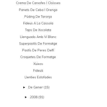
Crema De Carxofes I Cloïsses
Panets De Ceba I Orenga
Púding De Taronja
Fideus A La Cassola
Taps De Xocolata
Llenguado Amb Vi Blanc
Superpastís De Formatge
Pastís De Peres Delfí
Croquetes De Formatge
Xuixos
Fideuà
Llenties Estofades
De Gener
(15)
►
2008
(91)
►