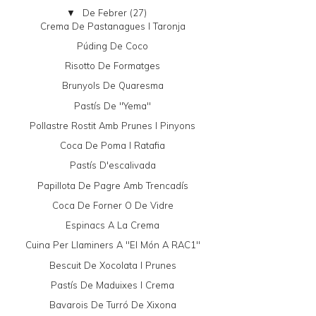
De Febrer
(27)
▼
Crema De Pastanagues I Taronja
Púding De Coco
Risotto De Formatges
Brunyols De Quaresma
Pastís De "yema"
Pollastre Rostit Amb Prunes I Pinyons
Coca De Poma I Ratafia
Pastís D'escalivada
Papillota De Pagre Amb Trencadís
Coca De Forner O De Vidre
Espinacs A La Crema
Cuina Per Llaminers A "El Món A RAC1"
Bescuit De Xocolata I Prunes
Pastís De Maduixes I Crema
Bavarois De Turró De Xixona