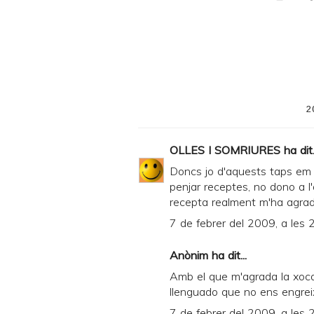
r
i
n
t
e
2
r
F
OLLES I SOMRIURES
ha dit.
r
Doncs jo d'aquests taps em 
i
penjar receptes, no dono a 
recepta realment m'ha agradat
e
7 de febrer del 2009, a les 
n
d
Anònim ha dit...
l
Amb el que m'agrada la xocal
y
llenguado que no ens engreix
a
7 de febrer del 2009, a les 