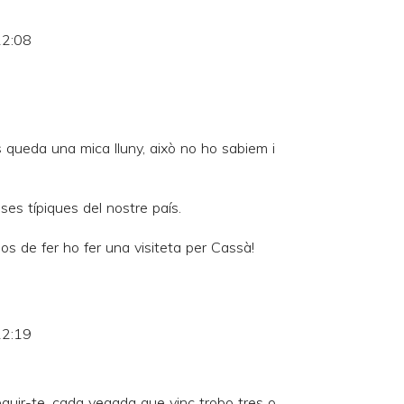
22:08
 queda una mica lluny, això no ho sabiem i
es típiques del nostre país.
os de fer ho fer una visiteta per Cassà!
22:19
guir-te, cada vegada que vinc trobo tres o