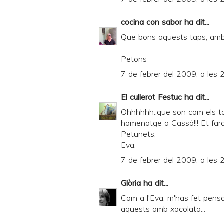
n
cocina con sabor
ha dit...
d
Que bons aquests taps, amb 
P
D
Petons
F
7 de febrer del 2009, a les 
El cullerot Festuc
ha dit...
Ohhhhhh..que son com els ta
homenatge a Cassà!!! Et faran f
Petunets,
Eva.
7 de febrer del 2009, a les 
Glòria
ha dit...
Com a l'Eva, m'has fet pens
aquests amb xocolata...