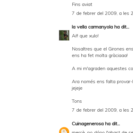
Fins aviat
7 de febrer del 2009, a les 
la vella carmanyola
ha dit...
Ai!! que xulo!
Nosaltres que el Girones ens
ens ha fet molta gràciaaa!
A mi m'agraden aquestes cos
Ara només ens falta provar-l
jejeje
Tons
7 de febrer del 2009, a les 
Cuinagenerosa
ha dit...
mercè, no dóno l'abast de se