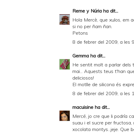
Reme y Núria
ha dit...
Hola Mercè, que xulos, em a
si no per ñam ñan.
Petons
8 de febrer del 2009, a les 
Gemma
ha dit...
He sentit molt a parlar dels
mai... Aquests teus t'han que
deliciosos!
El motlle de silicona és expr
8 de febrer del 2009, a les 
macuisine
ha dit...
Mercé, jo cre que li podría ca
suau i el sucre per fructosa
xocolata montys...jeje. Que bó