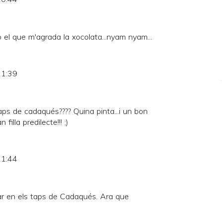
el que m'agrada la xocolata...nyam nyam...
21:39
ps de cadaqués???? Quina pinta...i un bon
illa predilecte!!! ;)
21:44
ar en els taps de Cadaqués. Ara que