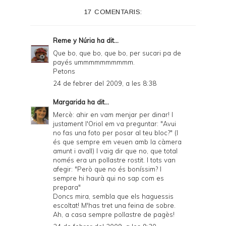
e
17 COMENTARIS:
r
F
Reme y Núria
ha dit...
r
Que bo, que bo, que bo, per sucari pa de
payés ummmmmmmmmm.
i
Petons
e
24 de febrer del 2009, a les 8:38
n
Margarida
ha dit...
d
Mercè: ahir en vam menjar per dinar! I
justament l'Oriol em va preguntar: "Avui
l
no fas una foto per posar al teu bloc?" (I
y
és que sempre em veuen amb la càmera
amunt i avall) I vaig dir que no, que total
a
només era un pollastre rostit. I tots van
afegir: "Però que no és boníssim? I
n
sempre hi haurà qui no sap com es
d
prepara"
Doncs mira, sembla que els haguessis
P
escoltat! M'has tret una feina de sobre.
Ah, a casa sempre pollastre de pagès!
D