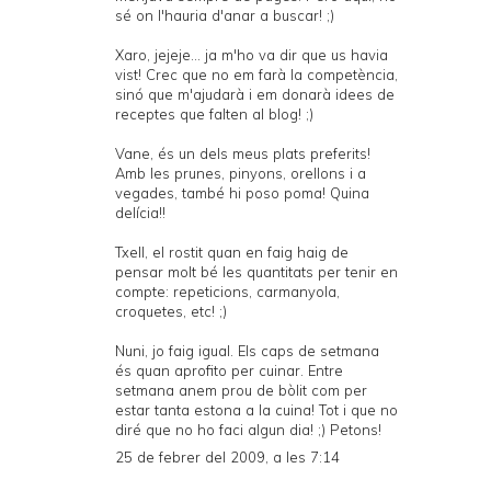
sé on l'hauria d'anar a buscar! ;)
Xaro, jejeje... ja m'ho va dir que us havia
vist! Crec que no em farà la competència,
sinó que m'ajudarà i em donarà idees de
receptes que falten al blog! ;)
Vane, és un dels meus plats preferits!
Amb les prunes, pinyons, orellons i a
vegades, també hi poso poma! Quina
delícia!!
Txell, el rostit quan en faig haig de
pensar molt bé les quantitats per tenir en
compte: repeticions, carmanyola,
croquetes, etc! ;)
Nuni, jo faig igual. Els caps de setmana
és quan aprofito per cuinar. Entre
setmana anem prou de bòlit com per
estar tanta estona a la cuina! Tot i que no
diré que no ho faci algun dia! ;) Petons!
25 de febrer del 2009, a les 7:14