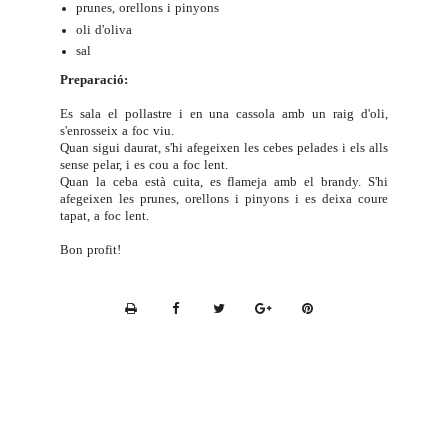
prunes, orellons i pinyons
oli d'oliva
sal
Preparació:
Es sala el pollastre i en una cassola amb un raig d'oli,
s'enrosseix a foc viu.
Quan sigui daurat, s'hi afegeixen les cebes pelades i els alls
sense pelar, i es cou a foc lent.
Quan la ceba està cuita, es flameja amb el brandy. S'hi
afegeixen les prunes, orellons i pinyons i es deixa coure
tapat, a foc lent.
Bon profit!
P
r
i
n
t