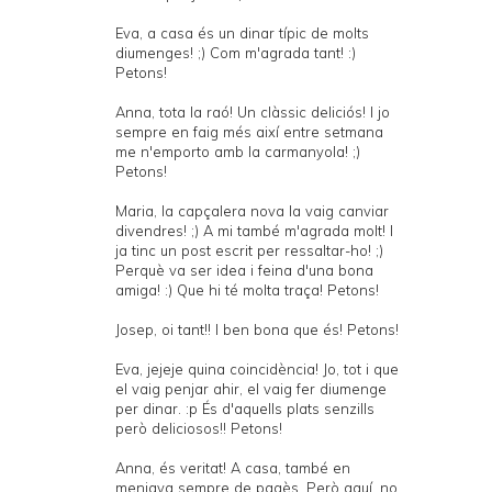
Eva, a casa és un dinar típic de molts
diumenges! ;) Com m'agrada tant! :)
Petons!
Anna, tota la raó! Un clàssic deliciós! I jo
sempre en faig més així entre setmana
me n'emporto amb la carmanyola! ;)
Petons!
Maria, la capçalera nova la vaig canviar
divendres! ;) A mi també m'agrada molt! I
ja tinc un post escrit per ressaltar-ho! ;)
Perquè va ser idea i feina d'una bona
amiga! :) Que hi té molta traça! Petons!
Josep, oi tant!! I ben bona que és! Petons!
Eva, jejeje quina coincidència! Jo, tot i que
el vaig penjar ahir, el vaig fer diumenge
per dinar. :p És d'aquells plats senzills
però deliciosos!! Petons!
Anna, és veritat! A casa, també en
menjava sempre de pagès. Però aquí, no