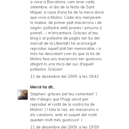
a viure a Barcelona, vam anar cada
setembre, el dia de la festa de Sant
Miquel, a casa d'una tia de la meva dona
que vivia a Molins. Cada any menjavem
lo mateix: de primer plat macarrons i de
segón, pollastre amb prunes i pinyons (i
poma!) - i m'encantava. Gràcies al teu
blog (i al pollastre de pagès tan bo del
mercat de la Llibertat) he aconseguit
reproduir aquell plat tan memorable, i a
més he descobert com és que la tia de
Molins feia uns macarrons tan gustosos:
afegint-hi una mica del suc d'aquell
pollastre. Gràcies!
11 de desembre del 2009, a les 18:42
Mercè
ha dit...
Stephen, gràcies pel teu comentari! :)
Me n'alegro que t'hagi servit per
reproduir el rostit de la vostra tia de
Molins! :) I tota la raó, els macarrons o
els canelons, amb el suquet del rostit
queden molt més gustosos! :)
11 de desembre del 2009, a les 19:59