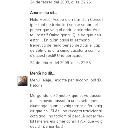
24 de febrer del 2009, a les 22:26
Anònim ha dit...
Hola Mercè! Acabo d'arribar d'un Consell
(per tant de treballar) sense sopar i el
primer que veig al obrir l'ordinador és el
teu rostit!!! Quina gana!! Que bo que deu
estar ... En quan passi la setmana
frenètica de feina penso dedicar el cap
de setmana a la cuina casolana com la
d'aquest rostit! Una abraçada!
24 de febrer del 2009, a les 22:55
Mercè
ha dit...
Menu, jejeje... exacte per sucar-hi pa! :D
Petons!
Margarida, això mateix que et va passar
a tu, m'havia passat fa unes setmanes i
diumenge, quan el vaig tornar a fer, vaig
dir què coi! Si és una recepta tradicional
catalana i no tothom té perquè saber fer-
la! I menys els americans! ;) Així que vaig
decidir penjar-la. :)