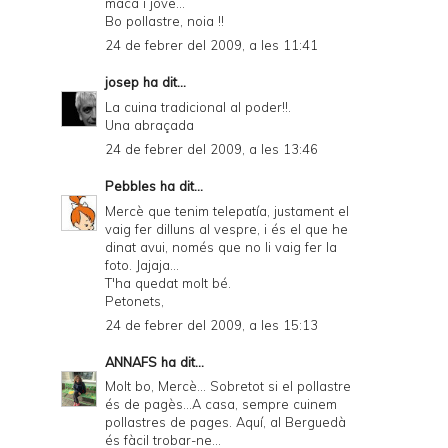
maca i jove...
Bo pollastre, noia !!
24 de febrer del 2009, a les 11:41
josep
ha dit...
La cuina tradicional al poder!!.
Una abraçada
24 de febrer del 2009, a les 13:46
Pebbles
ha dit...
Mercè que tenim telepatía, justament el
vaig fer dilluns al vespre, i és el que he
dinat avui, només que no li vaig fer la
foto. Jajaja...
T'ha quedat molt bé.
Petonets,
24 de febrer del 2009, a les 15:13
ANNAFS
ha dit...
Molt bo, Mercè... Sobretot si el pollastre
és de pagès...A casa, sempre cuinem
pollastres de pages. Aquí, al Berguedà
és fàcil trobar-ne...