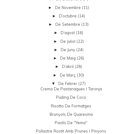
De Novembre
(11)
►
D’octubre
(14)
►
De Setembre
(13)
►
D’agost
(16)
►
De Juliol
(22)
►
De Juny
(24)
►
De Maig
(26)
►
D’abril
(28)
►
De Març
(30)
►
De Febrer
(27)
▼
Crema De Pastanagues I Taronja
Púding De Coco
Risotto De Formatges
Brunyols De Quaresma
Pastís De "yema"
Pollastre Rostit Amb Prunes I Pinyons