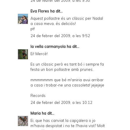
24 de febrer del 2009, a les 9:30
F
Eva Flores
ha dit...
Aquest pollastre és un clàssic per Nadal
a casa meva, és deliciós!
pt!
24 de febrer del 2009, a les 9:52
la vella carmanyola
ha dit...
Ei! Mercè!
Es un clàssic però es tant bó i sempre fa
festa un bon pollastre amb prunes.
mmmmmmm que bé m'aniria avui arribar
a casa i trobar-ne una cassoleta! jejejeje
Records
24 de febrer del 2009, a les 10:12
Maria
ha dit...
Ei, que has canviat la capçalera o jo
m'havia despistat i no te l'havia vist? Molt