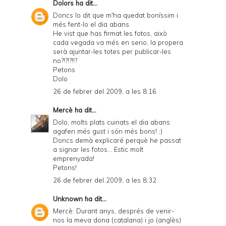
Dolors
ha dit...
Doncs lo dit que m'ha quedat boníssim i
més fent-lo el dia abans.
He vist que has firmat les fotos, això
cada vegada va més en serio, la propera
serà ajuntar-les totes per publicar-les
no?!?!?!!?
Petons
Dolo
26 de febrer del 2009, a les 8:16
Mercè
ha dit...
Dolo, molts plats cuinats el dia abans
agafen més gust i són més bons! ;)
Doncs demà explicaré perquè he passat
a signar les fotos... Estic molt
emprenyada!
Petons!
26 de febrer del 2009, a les 8:32
Unknown
ha dit...
Mercè: Durant anys, després de venir-
nos la meva dona (catalana) i jo (anglès)