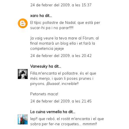
24 de febrer del 2009, a les 15:37
xaro
ha dit...
El típic pollastre de Nadal, que està per
sucar-hi pa i no parar!!!!!
Ja vaig veure la teva mare al Fòrum, al
final montarà un blog ella i et farà la
competencia jejeje
24 de febrer del 2009, a les 20:42
Vanesuky
ha dit...
Filla,m'encanta el pollastre, és el que
més menjo, i quan li poses prunes i
pinyons, ¡Buaaa!, increible!!
Petonets maca!
24 de febrer del 2009, a les 21:45
La cuina vermella
ha dit...
Iep!! que rebó, el rostit m'encanta i el que
sobra per fer-ne croquetes... mmmm!!