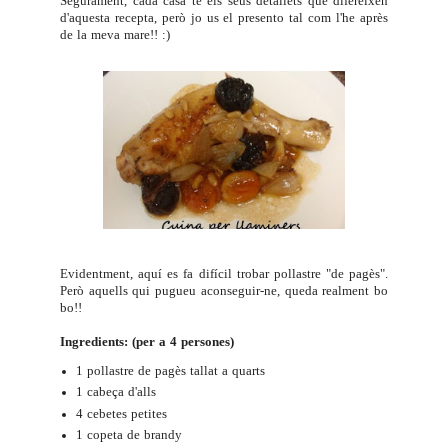
Segurament, cada casa té els seus detallets que difereixen
d'aquesta recepta, però jo us el presento tal com l'he après
de la meva mare!! :)
Evidentment, aquí es fa difícil trobar pollastre "de pagès".
Però aquells qui pugueu aconseguir-ne, queda realment bo
bo!!
Ingredients: (per a 4 persones)
1 pollastre de pagès tallat a quarts
1 cabeça d'alls
4 cebetes petites
1 copeta de brandy