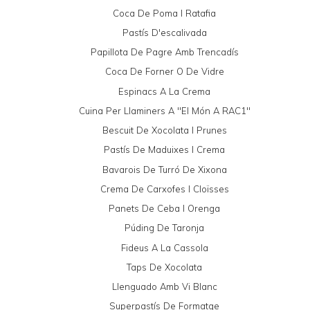
Coca De Poma I Ratafia
Pastís D'escalivada
Papillota De Pagre Amb Trencadís
Coca De Forner O De Vidre
Espinacs A La Crema
Cuina Per Llaminers A "El Món A RAC1"
Bescuit De Xocolata I Prunes
Pastís De Maduixes I Crema
Bavarois De Turró De Xixona
Crema De Carxofes I Cloïsses
Panets De Ceba I Orenga
Púding De Taronja
Fideus A La Cassola
Taps De Xocolata
Llenguado Amb Vi Blanc
Superpastís De Formatge