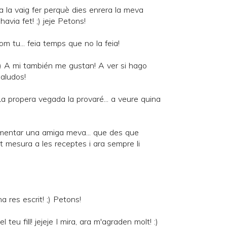
a la vaig fer perquè dies enrera la meva
via fet! ;) jeje Petons!
om tu... feia temps que no la feia!
 :) A mi también me gustan! A ver si hago
Saludos!
La propera vegada la provaré... a veure quina
mentar una amiga meva... que des que
 mesura a les receptes i ara sempre li
a res escrit! ;) Petons!
 teu fill! jejeje I mira, ara m'agraden molt! :)