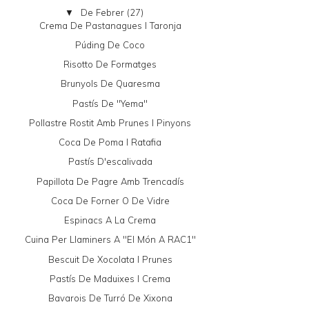
De Febrer
(27)
▼
Crema De Pastanagues I Taronja
Púding De Coco
Risotto De Formatges
Brunyols De Quaresma
Pastís De "yema"
Pollastre Rostit Amb Prunes I Pinyons
Coca De Poma I Ratafia
Pastís D'escalivada
Papillota De Pagre Amb Trencadís
Coca De Forner O De Vidre
Espinacs A La Crema
Cuina Per Llaminers A "El Món A RAC1"
Bescuit De Xocolata I Prunes
Pastís De Maduixes I Crema
Bavarois De Turró De Xixona