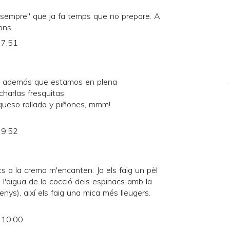
 sempre" que ja fa temps que no prepare. A
ions
 7:51
, además que estamos en plena
harlas fresquitas.
 queso rallado y piñones, mmm!
 9:52
s a la crema m'encanten. Jo els faig un pèl
e l'aigua de la cocció dels espinacs amb la
enys), així els faig una mica més lleugers.
s 10:00