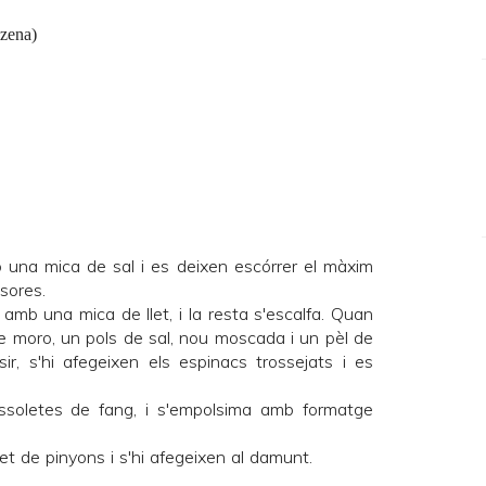
izena)
b una mica de sal i es deixen escórrer el màxim
sores.
amb una mica de llet, i la resta s'escalfa. Quan
t de moro, un pols de sal, nou moscada i un pèl de
, s'hi afegeixen els espinacs trossejats i es
ssoletes de fang, i s'empolsima amb formatge
t de pinyons i s'hi afegeixen al damunt.