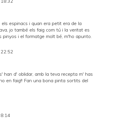
s 18:32
n els espinacs i quan era petit era de la
a, jo també els faig com tú i la veritat es
 pinyos i el formatge molt bé, m'ho apunto.
s 22:52
s' han d' oblidar, amb la teva recepta m' has
no en faig!! Fan una bona pinta sortits del
 8:14