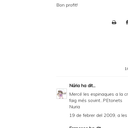
Bon profit!
P
r
i
n
t
e
1
r
F
Núria
ha dit...
r
Mercé les espinaques a la cr
i
faig més sovint...PEtonets
Nuria
e
19 de febrer del 2009, a les
n
d