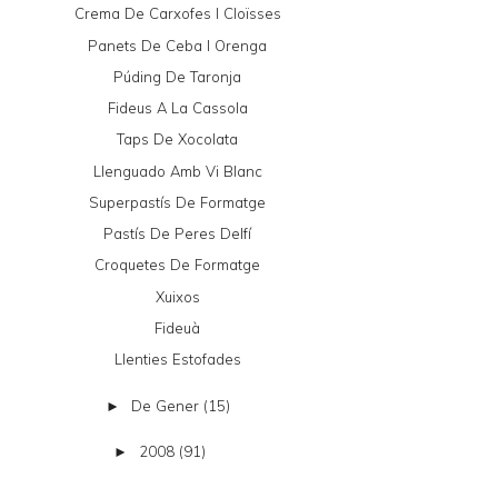
Crema De Carxofes I Cloïsses
Panets De Ceba I Orenga
Púding De Taronja
Fideus A La Cassola
Taps De Xocolata
Llenguado Amb Vi Blanc
Superpastís De Formatge
Pastís De Peres Delfí
Croquetes De Formatge
Xuixos
Fideuà
Llenties Estofades
De Gener
(15)
►
2008
(91)
►