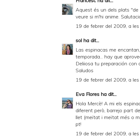
Francesc
ha dit...
l
Aquest és un dels plats "de
y
veure si m'hi anime. Salutac
a
19 de febrer del 2009, a les
n
sol
ha dit...
d
Las espinacas me encantan
P
temporada... hay que aprovec
D
Deliiosa tu preparación con
Saludos
F
19 de febrer del 2009, a les
Eva Flores
ha dit...
Hola Mercè! A mi els espinac
diferent però, barrejo part d
llet (meïtat i meïtat més o m
pt!
19 de febrer del 2009, a le