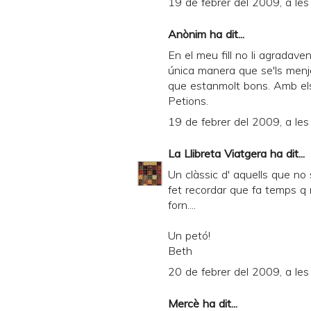
19 de febrer del 2009, a le
Anònim ha dit...
En el meu fill no li agradave
única manera que se'ls menjav
que estanmolt bons. Amb els
Petions.
19 de febrer del 2009, a le
La Llibreta Viatgera
ha dit...
Un clàssic d' aquells que no 
fet recordar que fa temps q 
forn....
Un petó!
Beth
20 de febrer del 2009, a les
Mercè
ha dit...