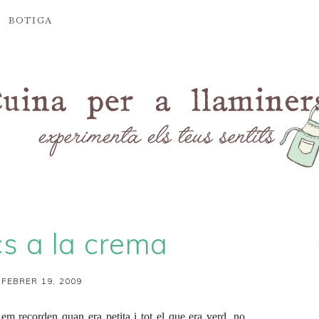
BOTIGA
s a la crema
 FEBRER 19, 2009
em recorden quan era petita i tot el que era verd, no