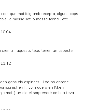
e com que mai faig amb recepta, alguns cops
e.. o massa llet, o massa farina... etc.
s 10:04
a crema, i aquests teus tenen un aspecte
s 11:12
en gens els espinacs... i no ho entenc
níssims!! en fi, com que a en Kike li
a mai...) un dia el sorprendré amb la teva