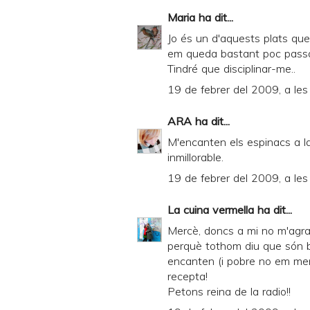
Maria
ha dit...
Jo és un d'aquests plats qu
em queda bastant poc passabl
Tindré que disciplinar-me..
19 de febrer del 2009, a le
ARA
ha dit...
M'encanten els espinacs a l
inmillorable.
19 de febrer del 2009, a le
La cuina vermella
ha dit...
Mercè, doncs a mi no m'agrad
perquè tothom diu que són bo
encanten (i pobre no em menj
recepta!
Petons reina de la radio!!