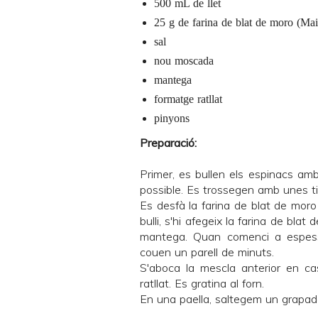
500 mL de llet
25 g de farina de blat de moro (Ma
sal
nou moscada
mantega
formatge ratllat
pinyons
Preparació:
Primer, es bullen els espinacs am
possible. Es trossegen amb unes ti
Es desfà la farina de blat de moro 
bulli, s'hi afegeix la farina de bla
mantega. Quan comenci a espessir
couen un parell de minuts.
S'aboca la mescla anterior en ca
ratllat. Es gratina al forn.
En una paella, saltegem un grapade