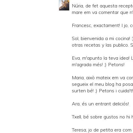
Núria, de fet aquesta recept
mare em va comentar que n'ha
Francesc, exactament! I jo, c
Sol, bienvenida a mi cocina!
otras recetas y las publico. 
Eva, m'apunto la teva idea! 
m'agrada més! ;) Petons!
Maria, això mateix em va co
segueix el meu blog ha posat
surten bé! ;) Petons i cuida't!
Ara, és un entrant deliciós!
Txell, bé sobre gustos no hi h
Teresa, jo de petita era com el