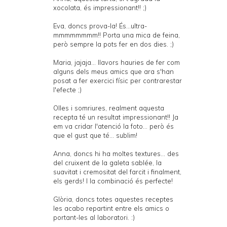
xocolata, és impressionant!! ;)
Eva, doncs prova-la! És...ultra-
mmmmmmmm!! Porta una mica de feina,
però sempre la pots fer en dos dies. ;)
Maria, jajaja... llavors hauries de fer com
alguns dels meus amics que ara s'han
posat a fer exercici físic per contrarestar
l'efecte ;)
Olles i somriures, realment aquesta
recepta té un resultat impressionant!! Ja
em va cridar l'atenció la foto... però és
que el gust que té... sublim!
Anna, doncs hi ha moltes textures... des
del cruixent de la galeta sablée, la
suavitat i cremositat del farcit i finalment,
els gerds! I la combinació és perfecte!
Glòria, doncs totes aquestes receptes
les acabo repartint entre els amics o
portant-les al laboratori. :)