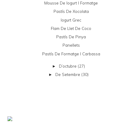
Mousse De Iogurt I Formatge
Pastís De Xocolata
Iogurt Grec
Flam De Llet De Coco
Pastís De Pinya
Panellets
Pastís De Formatge I Carbassa
D’octubre
(27)
►
De Setembre
(30)
►