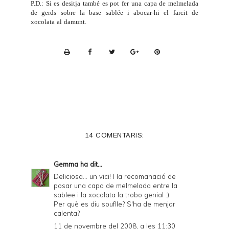
P.D.: Si es desitja també es pot fer una capa de melmelada
de gerds sobre la base sablée i abocar-hi el farcit de
xocolata al damunt.
P
r
i
n
t
e
14 COMENTARIS:
r
F
Gemma
ha dit...
r
Deliciosa... un vici! I la recomanació de
posar una capa de melmelada entre la
i
sablee i la xocolata la trobo genial :)
e
Per què es diu souflle? S'ha de menjar
calenta?
n
11 de novembre del 2008, a les 11:30