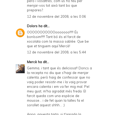
però i vosaltres, com us ho feu per
menjar-vos tot això tant bo que
prepares?.
12 de novembre del 2008, a les 0:06
Dolors
ha dit...
OOOOOOOOOOOooooooo!!!!! És
boníssim!!!!! Tant bó és el farcit de
xocolata com la massa sablée. Que be
que et tinguem aquí Mercè!
12 de novembre del 2008, a les 5:44
Mercè
ha dit...
Gemma, i tant que és deliciosa!! Doncs a
la recepta no diu que s'hagi de menjar
calenta, però haig de confessar que no
vaig poder resistir-me i la vaig provar
encara calenta i em va fer mig mal. Pel
meu gust, m'ha agradat més freda. El
farcit queda com una espècie de
mousse... i de fet quan la talles fa el
sorollet aquest shhh... ;)
Anna, aquesta tarta, si t'agrada la