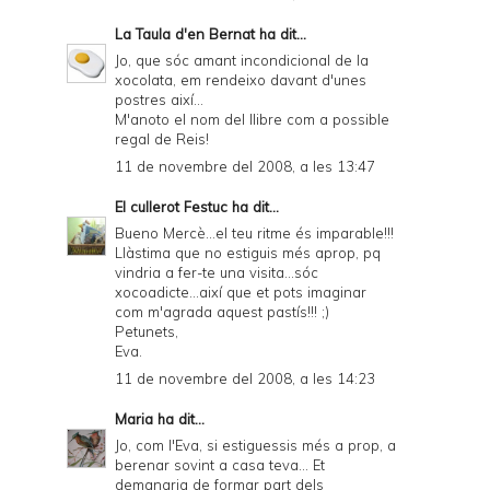
d
La Taula d'en Bernat
ha dit...
l
Jo, que sóc amant incondicional de la
y
xocolata, em rendeixo davant d'unes
postres així...
a
M'anoto el nom del llibre com a possible
regal de Reis!
n
11 de novembre del 2008, a les 13:47
d
El cullerot Festuc
ha dit...
P
Bueno Mercè...el teu ritme és imparable!!!
D
Llàstima que no estiguis més aprop, pq
vindria a fer-te una visita...sóc
F
xocoadicte...així que et pots imaginar
com m'agrada aquest pastís!!! ;)
Petunets,
Eva.
11 de novembre del 2008, a les 14:23
Maria
ha dit...
Jo, com l'Eva, si estiguessis més a prop, a
berenar sovint a casa teva... Et
demanaria de formar part dels