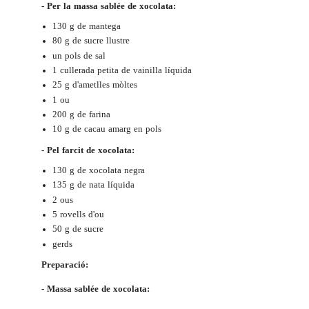
- Per la massa sablée de xocolata:
130 g de mantega
80 g de sucre llustre
un pols de sal
1 cullerada petita de vainilla líquida
25 g d'ametlles mòltes
1 ou
200 g de farina
10 g de cacau amarg en pols
- Pel farcit de xocolata:
130 g de xocolata negra
135 g de nata líquida
2 ous
5 rovells d'ou
50 g de sucre
gerds
Preparació:
- Massa sablée de xocolata: