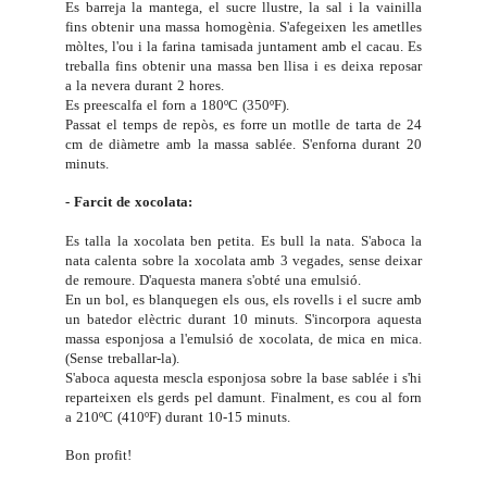
Es barreja la mantega, el sucre llustre, la sal i la vainilla
fins obtenir una massa homogènia. S'afegeixen les ametlles
mòltes, l'ou i la farina tamisada juntament amb el cacau. Es
treballa fins obtenir una massa ben llisa i es deixa reposar
a la nevera durant 2 hores.
Es preescalfa el forn a 180ºC (350ºF).
Passat el temps de repòs, es forre un motlle de tarta de 24
cm de diàmetre amb la massa sablée. S'enforna durant 20
minuts.
- Farcit de xocolata:
Es talla la xocolata ben petita. Es bull la nata. S'aboca la
nata calenta sobre la xocolata amb 3 vegades, sense deixar
de remoure. D'aquesta manera s'obté una emulsió.
En un bol, es blanquegen els ous, els rovells i el sucre amb
un batedor elèctric durant 10 minuts. S'incorpora aquesta
massa esponjosa a l'emulsió de xocolata, de mica en mica.
(Sense treballar-la).
S'aboca aquesta mescla esponjosa sobre la base sablée i s'hi
reparteixen els gerds pel damunt. Finalment, es cou al forn
a 210ºC (410ºF) durant 10-15 minuts.
Bon profit!