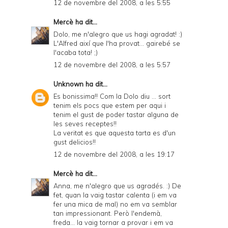
12 de novembre del 2008, a les 5:55
Mercè
ha dit...
Dolo, me n'alegro que us hagi agradat! :)
L'Alfred així que l'ha provat... gairebé se
l'acaba tota! ;)
12 de novembre del 2008, a les 5:57
Unknown
ha dit...
Es bonissima!! Com la Dolo diu ... sort
tenim els pocs que estem per aqui i
tenim el gust de poder tastar alguna de
les seves receptes!!
La veritat es que aquesta tarta es d'un
gust delicios!!
12 de novembre del 2008, a les 19:17
Mercè
ha dit...
Anna, me n'alegro que us agradés. :) De
fet, quan la vaig tastar calenta (i em va
fer una mica de mal) no em va semblar
tan impressionant. Però l'endemà,
freda... la vaig tornar a provar i em va