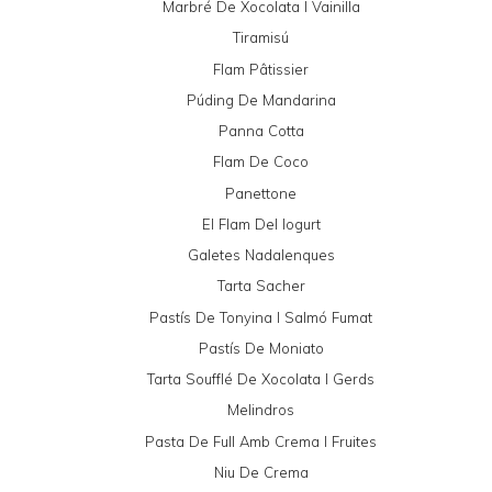
Marbré De Xocolata I Vainilla
Tiramisú
Flam Pâtissier
Púding De Mandarina
Panna Cotta
Flam De Coco
Panettone
El Flam Del Iogurt
Galetes Nadalenques
Tarta Sacher
Pastís De Tonyina I Salmó Fumat
Pastís De Moniato
Tarta Soufflé De Xocolata I Gerds
Melindros
Pasta De Full Amb Crema I Fruites
Niu De Crema