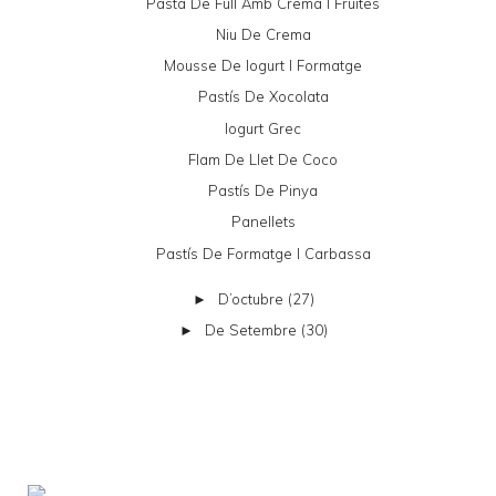
Pasta De Full Amb Crema I Fruites
Niu De Crema
Mousse De Iogurt I Formatge
Pastís De Xocolata
Iogurt Grec
Flam De Llet De Coco
Pastís De Pinya
Panellets
Pastís De Formatge I Carbassa
D’octubre
(27)
►
De Setembre
(30)
►