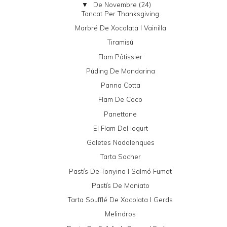
De Novembre
(24)
▼
Tancat Per Thanksgiving
Marbré De Xocolata I Vainilla
Tiramisú
Flam Pâtissier
Púding De Mandarina
Panna Cotta
Flam De Coco
Panettone
El Flam Del Iogurt
Galetes Nadalenques
Tarta Sacher
Pastís De Tonyina I Salmó Fumat
Pastís De Moniato
Tarta Soufflé De Xocolata I Gerds
Melindros