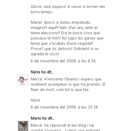
Glòria, això espero! A veure si tornen els
bons temps...
Manel, doncs si esteu empatxats,
imagina't aquí!!! Més d'un any amb el
tema eleccions!! Era la única cosa que
passava al món! No saps les ganes que
tenia que s'acabés d'una vegada!!
Prova'l que és deliciós! Sobretot si us
agrada el coco!
6 de novembre del 2008, a les 6:34
Núria
ha dit...
Mercé, m'encanta Obama i espero que
realment acompleixi lo que ha promés. El
flam..de mort, com tot lo que fas.
Núria
6 de novembre del 2008, a les 15:16
Maria
ha dit...
Mercè, he repassat el teu blog i he
quedat sorpresa... si tens una entrada