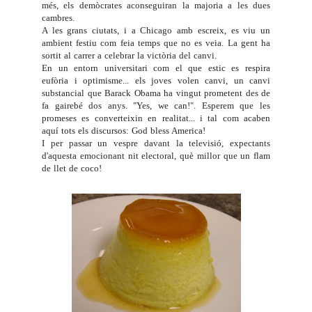
més, els demòcrates aconseguiran la majoria a les dues
cambres.
A les grans ciutats, i a Chicago amb escreix, es viu un
ambient festiu com feia temps que no es veia. La gent ha
sortit al carrer a celebrar la victòria del canvi.
En un entorn universitari com el que estic es respira
eufòria i optimisme... els joves volen canvi, un canvi
substancial que Barack Obama ha vingut prometent des de
fa gairebé dos anys.
"Yes, we can!". Esperem que les
promeses es converteixin en realitat... i tal com acaben
aquí tots els discursos: God bless America!
I per passar un vespre davant la televisió, expectants
d'aquesta emocionant nit electoral, què millor que un flam
de llet de coco!