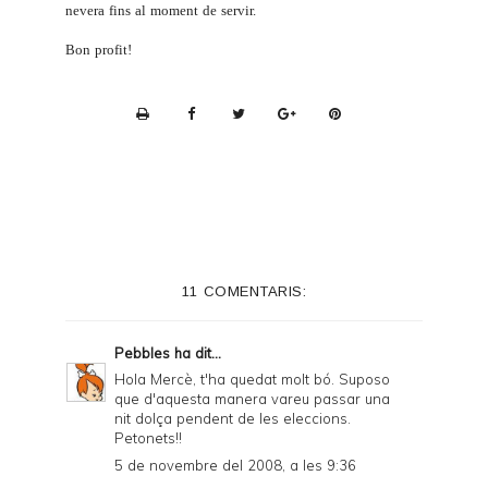
nevera fins al moment de servir.
Bon profit!
P
r
i
n
t
e
11 COMENTARIS:
r
F
Pebbles
ha dit...
r
Hola Mercè, t'ha quedat molt bó. Suposo
que d'aquesta manera vareu passar una
i
nit dolça pendent de les eleccions.
e
Petonets!!
5 de novembre del 2008, a les 9:36
n