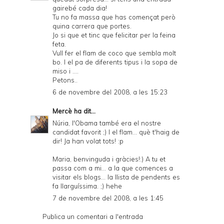
gairebé cada dia!
Tu no fa massa que has començat però
quina carrera que portes.
Jo si que et tinc que felicitar per la feina
feta.
Vull fer el flam de coco que sembla molt
bo. I el pa de diferents tipus i la sopa de
miso i ....
Petons..
6 de novembre del 2008, a les 15:23
Mercè
ha dit...
Núria, l'Obama també era el nostre
candidat favorit ;) I el flam... què t'haig de
dir! Ja han volat tots! :p
Maria, benvinguda i gràcies!:) A tu et
passa com a mi... a la que comences a
visitar els blogs... la llista de pendents es
fa llarguíssima. ;) hehe
7 de novembre del 2008, a les 1:45
Publica un comentari a l'entrada