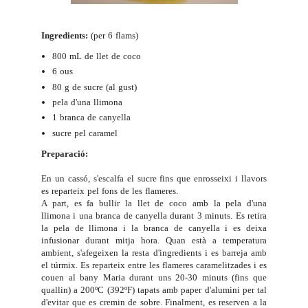
Ingredients:
(per 6 flams)
800 mL de llet de coco
6 ous
80 g de sucre (al gust)
pela d'una llimona
1 branca de canyella
sucre pel caramel
Preparació:
En un cassó, s'escalfa el sucre fins que enrosseixi i llavors
es reparteix pel fons de les flameres.
A part, es fa bullir la llet de coco amb la pela d'una
llimona i una branca de canyella durant 3 minuts. Es retira
la pela de llimona i la branca de canyella i es deixa
infusionar durant mitja hora. Quan està a temperatura
ambient, s'afegeixen la resta d'ingredients i es barreja amb
el túrmix. Es reparteix entre les flameres caramelitzades i es
couen al bany Maria durant uns 20-30 minuts (fins que
quallin) a 200ºC (392ºF) tapats amb paper d'alumini per tal
d'evitar que es cremin de sobre
. Finalment, es reserven a la