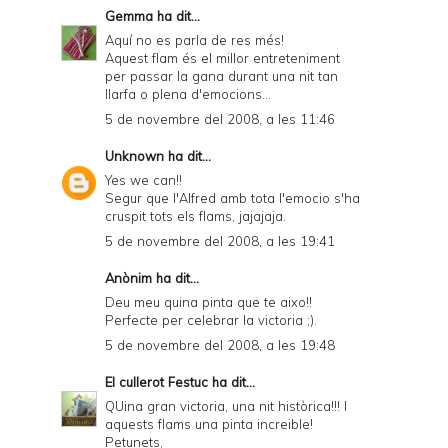
d
Gemma
ha dit...
Aquí no es parla de res més!
l
Aquest flam és el millor entreteniment
y
per passar la gana durant una nit tan
llarfa o plena d'emocions...
a
5 de novembre del 2008, a les 11:46
n
Unknown
ha dit...
d
Yes we can!!
P
Segur que l'Alfred amb tota l'emocio s'ha
cruspit tots els flams, jajajaja.
D
5 de novembre del 2008, a les 19:41
F
Anònim ha dit...
Deu meu quina pinta que te aixo!!
Perfecte per celebrar la victoria ;).
5 de novembre del 2008, a les 19:48
El cullerot Festuc
ha dit...
QUina gran victoria, una nit històrica!!! I
aquests flams una pinta increible!
Petunets,