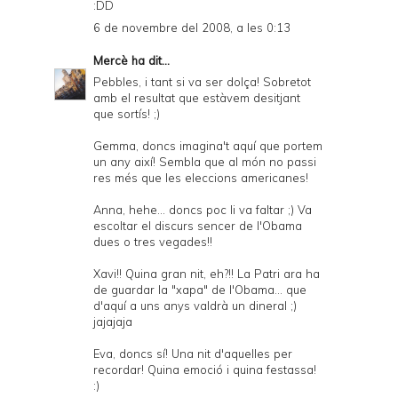
:DD
6 de novembre del 2008, a les 0:13
Mercè
ha dit...
Pebbles, i tant si va ser dolça! Sobretot
amb el resultat que estàvem desitjant
que sortís! ;)
Gemma, doncs imagina't aquí que portem
un any així! Sembla que al món no passi
res més que les eleccions americanes!
Anna, hehe... doncs poc li va faltar ;) Va
escoltar el discurs sencer de l'Obama
dues o tres vegades!!
Xavi!! Quina gran nit, eh?!! La Patri ara ha
de guardar la "xapa" de l'Obama... que
d'aquí a uns anys valdrà un dineral ;)
jajajaja
Eva, doncs sí! Una nit d'aquelles per
recordar! Quina emoció i quina festassa!
:)