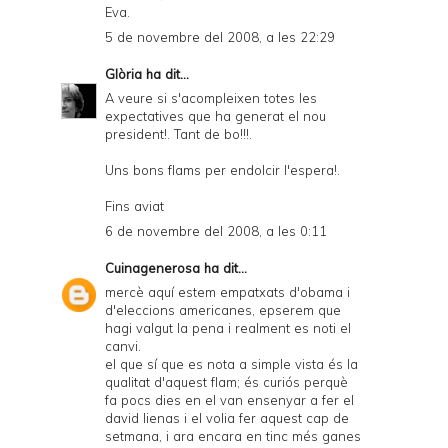
Eva.
5 de novembre del 2008, a les 22:29
Glòria
ha dit...
A veure si s'acompleixen totes les
expectatives que ha generat el nou
president!. Tant de bo!!!.
Uns bons flams per endolcir l'espera!.
Fins aviat
6 de novembre del 2008, a les 0:11
Cuinagenerosa
ha dit...
mercè aquí estem empatxats d'obama i
d'eleccions americanes, epserem que
hagi valgut la pena i realment es noti el
canvi.
el que sí que es nota a simple vista és la
qualitat d'aquest flam; és curiós perquè
fa pocs dies en el van ensenyar a fer el
david lienas i el volia fer aquest cap de
setmana, i ara encara en tinc més ganes