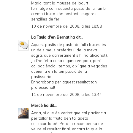
Maria, tant la mousse de iogurt i
formatge com aquesta pasta de full amb
crema i fruita són bastant lleugeres i
senzilles de fer!
10 de novembre del 2008, a les 18:58
La Taula d'en Bernat
ha dit...
Aquest pastís de pasta de full i fruites és
un dels meus preferits (i de la meva
sogra, que darrerament s'hi ha aficionat).
Jo l'he fet a casa alguna vegada, però
cal paciència i temps, així que a vegades
queiema en la temptació de la
pastisseria...
Enhorabona per aquest resultat tan
professional!
11 de novembre del 2008, a les 13:44
Mercè
ha dit...
Anna, si que és veritat que cal paciència
per tallar la fruita ben talladeta i
col·locar-la bé. Però la recompensa de
veure el resultat final, encara fa que la