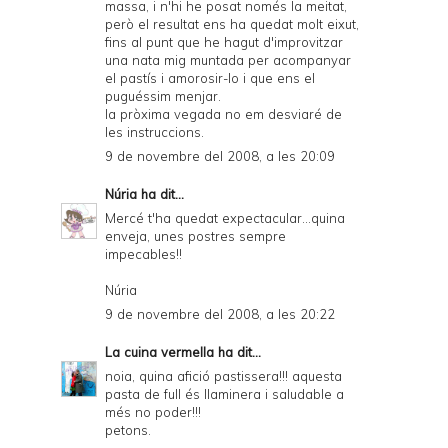
massa, i n'hi he posat només la meitat,
però el resultat ens ha quedat molt eixut,
fins al punt que he hagut d'improvitzar
una nata mig muntada per acompanyar
el pastís i amorosir-lo i que ens el
puguéssim menjar.
la pròxima vegada no em desviaré de
les instruccions.
9 de novembre del 2008, a les 20:09
Núria
ha dit...
Mercé t'ha quedat expectacular...quina
enveja, unes postres sempre
impecables!!
Núria
9 de novembre del 2008, a les 20:22
La cuina vermella
ha dit...
noia, quina afició pastissera!!! aquesta
pasta de full és llaminera i saludable a
més no poder!!!
petons.