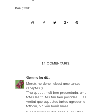
Bon profit!
P
r
i
n
t
e
14 COMENTARIS:
r
F
Gemma
ha dit...
r
Mercè, no dono l'abast amb tantes
receptes ;)
i
T'ha quedat molt ben presentada, amb
e
totes les fruites tan ben posades... i és
veritat que aquestes tartes agraden a
n
tothom, oi? Són boníssimes!
d