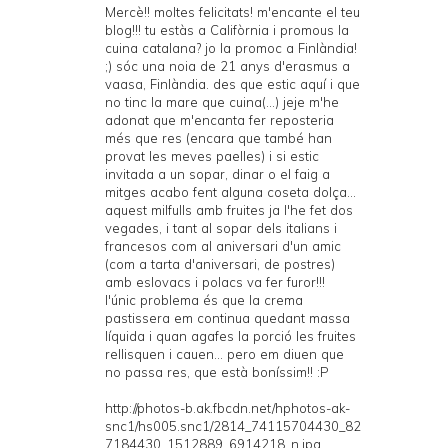
Mercè!! moltes felicitats! m'encante el teu
blog!!! tu estàs a Califòrnia i promous la
cuina catalana? jo la promoc a Finlàndia!
;) sóc una noia de 21 anys d'erasmus a
vaasa, Finlàndia. des que estic aquí i que
no tinc la mare que cuina(...) jeje m'he
adonat que m'encanta fer reposteria
més que res (encara que també han
provat les meves paelles) i si estic
invitada a un sopar, dinar o el faig a
mitges acabo fent alguna coseta dolça...
aquest milfulls amb fruites ja l'he fet dos
vegades, i tant al sopar dels italians i
francesos com al aniversari d'un amic
(com a tarta d'aniversari, de postres)
amb eslovacs i polacs va fer furor!!!
l'únic problema és que la crema
pastissera em continua quedant massa
líquida i quan agafes la porció les fruites
rellisquen i cauen... pero em diuen que
no passa res, que està boníssim!! :P
http://photos-b.ak.fbcdn.net/hphotos-ak-
snc1/hs005.snc1/2814_74115704430_82
7184430_1512889_6914218_n.jpg