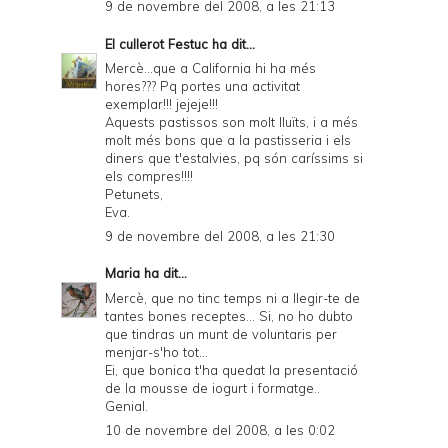
9 de novembre del 2008, a les 21:13
El cullerot Festuc
ha dit...
Mercè...que a California hi ha més
hores??? Pq portes una activitat
exemplar!!! jejeje!!!
Aquests pastissos son molt lluïts, i a més
molt més bons que a la pastisseria i els
diners que t'estalvies, pq són caríssims si
els compres!!!!
Petunets,
Eva.
9 de novembre del 2008, a les 21:30
Maria
ha dit...
Mercè, que no tinc temps ni a llegir-te de
tantes bones receptes... Si, no ho dubto
que tindras un munt de voluntaris per
menjar-s'ho tot...
Ei, que bonica t'ha quedat la presentació
de la mousse de iogurt i formatge..
Genial.
10 de novembre del 2008, a les 0:02