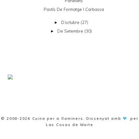
Panellets
Pastís De Formatge I Carbassa
D’octubre
(27)
►
De Setembre
(30)
►
© 2008-2026
Cuina per a llaminers
. Dissenyat amb
per
Las Cosas de Maite