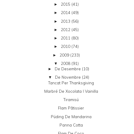
2015
(41)
►
2014
(49)
►
2013
(56)
►
2012
(45)
►
2011
(80)
►
2010
(74)
►
2009
(233)
►
2008
(91)
▼
De Desembre
(10)
►
De Novembre
(24)
▼
Tancat Per Thanksgiving
Marbré De Xocolata I Vainilla
Tiramisú
Flam Pâtissier
Púding De Mandarina
Panna Cotta
Flam De Coco