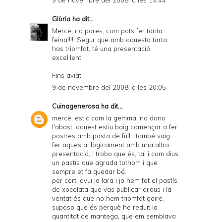
9 de novembre del 2008, a les 19:44
l
Glòria
ha dit...
y
Mercè, no pares, com pots fer tanta
feina!!!!. Segur que amb aquesta tarta
a
has triomfat, té una presentació
excel·lent.
n
d
Fins aviat
9 de novembre del 2008, a les 20:05
P
D
Cuinagenerosa
ha dit...
mercè, estic com la gemma, no dono
F
l'abast. aquest estiu baig començar a fer
postres amb pasta de full i també vaig
fer aquesta, lògicament amb una altra
presentació, i trobo que és, tal i com dius,
un pastís que agrada tothom i que
sempre et fa quedar bé.
per cert, avui la lara i jo hem fet el pastís
de xocolata que vas publicar dijous i la
veritat és que no hem triomfat gaire.
suposo que és perquè he reduït la
quantitat de mantega, que em semblava