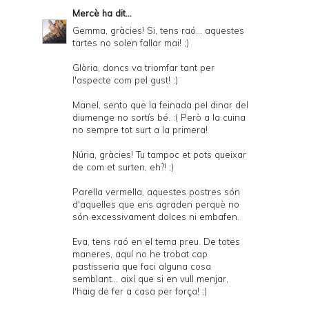
Mercè
ha dit...
Gemma, gràcies! Si, tens raó... aquestes
tartes no solen fallar mai! ;)
Glòria, doncs va triomfar tant per
l'aspecte com pel gust! :)
Manel, sento que la feinada pel dinar del
diumenge no sortís bé. :( Però a la cuina
no sempre tot surt a la primera!
Núria, gràcies! Tu tampoc et pots queixar
de com et surten, eh?! ;)
Parella vermella, aquestes postres són
d'aquelles que ens agraden perquè no
són excessivament dolces ni embafen.
Eva, tens raó en el tema preu. De totes
maneres, aquí no he trobat cap
pastisseria que faci alguna cosa
semblant... així que si en vull menjar,
l'haig de fer a casa per força! ;)