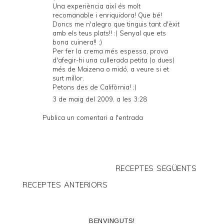
Una experiència així és molt
recomanable i enriquidora! Que bé!
Doncs me n'alegro que tinguis tant d'èxit
amb els teus plats!! :) Senyal que ets
bona cuinera!! ;)
Per fer la crema més espessa, prova
d'afegir-hi una cullerada petita (o dues)
més de Maizena o midó, a veure si et
surt millor.
Petons des de Califòrnia! ;)
3 de maig del 2009, a les 3:28
Publica un comentari a l'entrada
RECEPTES SEGÜENTS
RECEPTES ANTERIORS
BENVINGUTS!