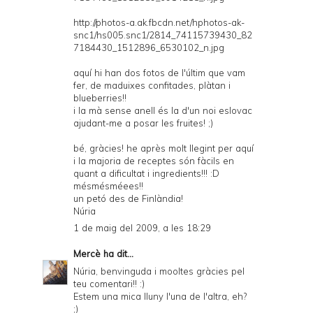
http://photos-a.ak.fbcdn.net/hphotos-ak-
snc1/hs005.snc1/2814_74115739430_82
7184430_1512896_6530102_n.jpg
aquí hi han dos fotos de l'últim que vam
fer, de maduixes confitades, plàtan i
blueberries!!
i la mà sense anell és la d'un noi eslovac
ajudant-me a posar les fruites! ;)
bé, gràcies! he après molt llegint per aquí
i la majoria de receptes són fàcils en
quant a dificultat i ingredients!!! :D
mésmésméees!!
un petó des de Finlàndia!
Núria
1 de maig del 2009, a les 18:29
Mercè
ha dit...
Núria, benvinguda i mooltes gràcies pel
teu comentari!! :)
Estem una mica lluny l'una de l'altra, eh?
;)