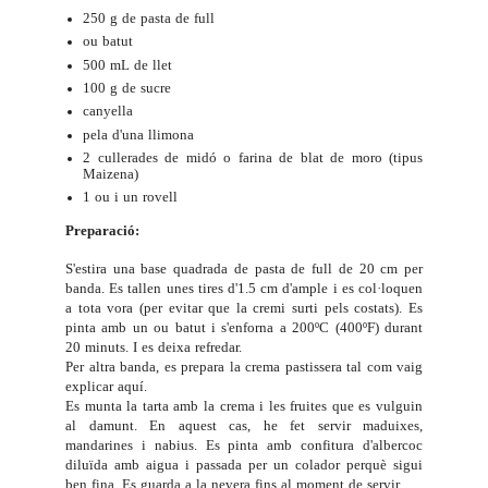
250 g de pasta de full
ou batut
500 mL de llet
100 g de sucre
canyella
pela d'una llimona
2 cullerades de midó o farina de blat de moro (tipus
Maizena)
1 ou i un rovell
Preparació:
S'estira una base quadrada de pasta de full de 20 cm per
banda. Es tallen unes tires d'1.5 cm d'ample i es col·loquen
a tota vora (per evitar que la cremi surti pels costats). Es
pinta amb un ou batut i s'enforna a 200ºC (400ºF) durant
20 minuts. I es deixa refredar.
Per altra banda, es prepara la crema pastissera tal com vaig
explicar
aquí
.
Es munta la tarta amb la crema i les fruites que es vulguin
al damunt. En aquest cas, he fet servir maduixes,
mandarines i nabius. Es pinta amb confitura d'albercoc
diluïda amb aigua i passada per un colador perquè sigui
ben fina. Es guarda a la nevera fins al moment de servir.