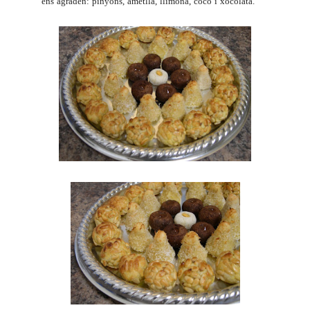
ens agraden: pinyons, ametlla, llimona, coco i xocolata.