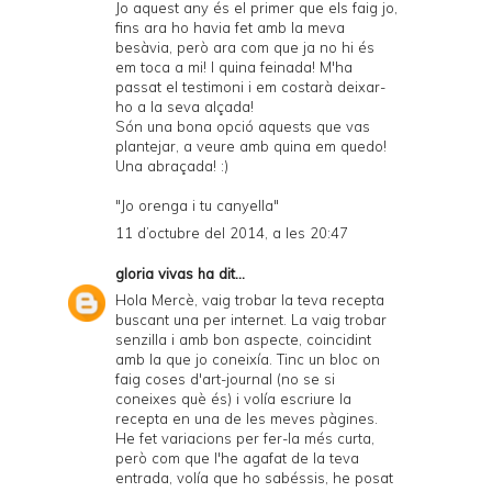
Jo aquest any és el primer que els faig jo,
fins ara ho havia fet amb la meva
besàvia, però ara com que ja no hi és
em toca a mi! I quina feinada! M'ha
passat el testimoni i em costarà deixar-
ho a la seva alçada!
Són una bona opció aquests que vas
plantejar, a veure amb quina em quedo!
Una abraçada! :)
"Jo orenga i tu canyella"
11 d’octubre del 2014, a les 20:47
gloria vivas
ha dit...
Hola Mercè, vaig trobar la teva recepta
buscant una per internet. La vaig trobar
senzilla i amb bon aspecte, coincidint
amb la que jo coneixía. Tinc un bloc on
faig coses d'art-journal (no se si
coneixes què és) i volía escriure la
recepta en una de les meves pàgines.
He fet variacions per fer-la més curta,
però com que l'he agafat de la teva
entrada, volía que ho sabéssis, he posat