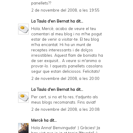
panellets??
2 de novembre del 2008, a les 19:55
La Taula d'en Bernat
ha dit...
Hola, Mercè, acabo de veure el teu
comentari al meu blog i no m'he pogut
estar de venir a visitar-te. El teu blog
m'ha encantat. Hi ha un munt de
receptes interessants i de dolços
irresistibles. Aquest flam de boniato ha
de ser exquisit... A veure si m'animo a
provar-lo. I aquests panellets casolans
segur que estan deliciosos. Felicitats!
2 de novembre del 2008, a les 20:00
La Taula d'en Bernat
ha dit...
Per cert, si no et fa res, t'adjunto als
meus blogs recomanats. Fins aviat!
2 de novembre del 2008, a les 20:08
Mercè
ha dit...
Hola Anna! Benvinguda! :) Gràcies! Ja
has vist que jo ja et tenia "fitxada" ;)