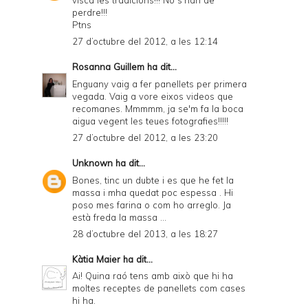
perdre!!!
Ptns
27 d’octubre del 2012, a les 12:14
Rosanna Guillem
ha dit...
Enguany vaig a fer panellets per primera
vegada. Vaig a vore eixos videos que
recomanes. Mmmmm, ja se'm fa la boca
aigua vegent les teues fotografies!!!!!
27 d’octubre del 2012, a les 23:20
Unknown
ha dit...
Bones, tinc un dubte i es que he fet la
massa i mha quedat poc espessa . Hi
poso mes farina o com ho arreglo. Ja
està freda la massa ...
28 d’octubre del 2013, a les 18:27
Kàtia Maier
ha dit...
Ai! Quina raó tens amb això que hi ha
moltes receptes de panellets com cases
hi ha.