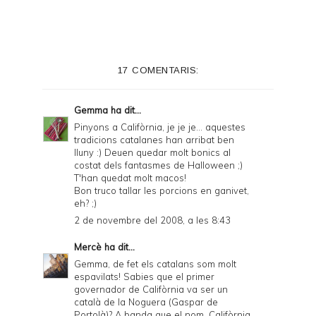
n
t
e
17 COMENTARIS:
r
F
Gemma
ha dit...
r
Pinyons a Califòrnia, je je je... aquestes
tradicions catalanes han arribat ben
i
lluny :) Deuen quedar molt bonics al
e
costat dels fantasmes de Halloween ;)
T'han quedat molt macos!
n
Bon truco tallar les porcions en ganivet,
eh? ;)
d
2 de novembre del 2008, a les 8:43
l
Mercè
ha dit...
y
Gemma, de fet els catalans som molt
a
espavilats! Sabies que el primer
governador de Califòrnia va ser un
n
català de la Noguera (Gaspar de
d
Portolà)? A banda que el nom, Califòrnia