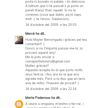
porta ni boniato ni patata, i és deliciosa.
A tothom que li he passat (i ja porto un
parell d'any) l'han repetit. Si no la
coneixes (cosa que dubto, pq tú saps
molt...), te l'envio. Salutacions,
16 d’octubre del 2009, a les 20:03
Mercè
ha dit...
Hola Mayte! Benvinguda i gràcies pel teu
comentari!! :)
Doncs si no t'importa passar-me-la, la
provaré aquest any!
Me la pots enviar a
cuinaperllaminers@gmail.com
Moltes gràcies!!
Aquesta recepta és la que porto molts
anys fent-la, i fins ara és la que ens
agrada més. Però si tu dius que en tens
una de millor, l'haurem de provar!! :)
16 d’octubre del 2009, a les 22:14
Marta Padenous
ha dit...
A veure si enguany m'animo a fer-ne...i
visca les tradicions!!! No s'han de