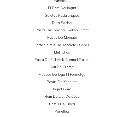
Panettone
El Flam Del Iogurt
Galetes Nadalenques
Tarta Sacher
Pastís De Tonyina I Salmó Fumat
Pastís De Moniato
Tarta Soufflé De Xocolata I Gerds
Melindros
Pasta De Full Amb Crema I Fruites
Niu De Crema
Mousse De Iogurt I Formatge
Pastís De Xocolata
Iogurt Grec
Flam De Llet De Coco
Pastís De Pinya
Panellets