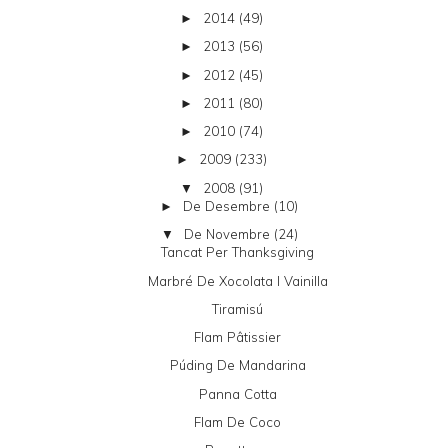
2014
(49)
►
2013
(56)
►
2012
(45)
►
2011
(80)
►
2010
(74)
►
2009
(233)
►
2008
(91)
▼
De Desembre
(10)
►
De Novembre
(24)
▼
Tancat Per Thanksgiving
Marbré De Xocolata I Vainilla
Tiramisú
Flam Pâtissier
Púding De Mandarina
Panna Cotta
Flam De Coco