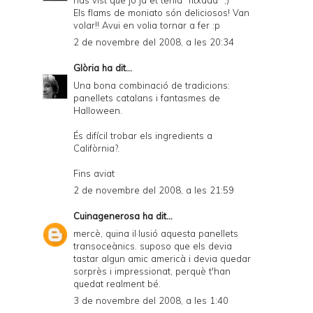
Els flams de moniato són deliciosos! Van
volar!! Avui en volia tornar a fer :p
2 de novembre del 2008, a les 20:34
Glòria
ha dit...
Una bona combinació de tradicions:
panellets catalans i fantasmes de
Halloween.
És difícil trobar els ingredients a
Califòrnia?.
Fins aviat
2 de novembre del 2008, a les 21:59
Cuinagenerosa
ha dit...
mercè, quina il·lusió aquesta panellets
transoceànics. suposo que els devia
tastar algun amic americà i devia quedar
sorprès i impressionat, perquè t'han
quedat realment bé.
3 de novembre del 2008, a les 1:40