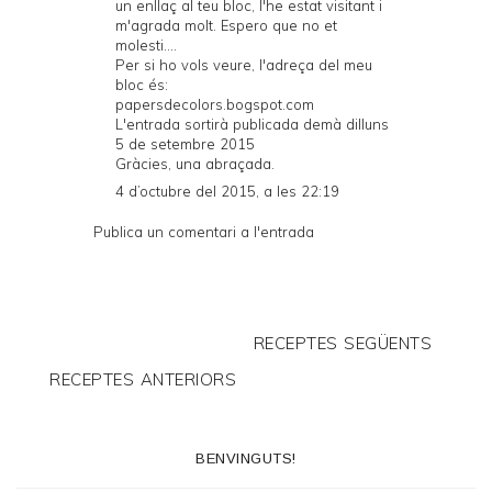
un enllaç al teu bloc, l'he estat visitant i
m'agrada molt. Espero que no et
molesti....
Per si ho vols veure, l'adreça del meu
bloc és:
papersdecolors.bogspot.com
L'entrada sortirà publicada demà dilluns
5 de setembre 2015
Gràcies, una abraçada.
4 d’octubre del 2015, a les 22:19
Publica un comentari a l'entrada
RECEPTES SEGÜENTS
RECEPTES ANTERIORS
BENVINGUTS!