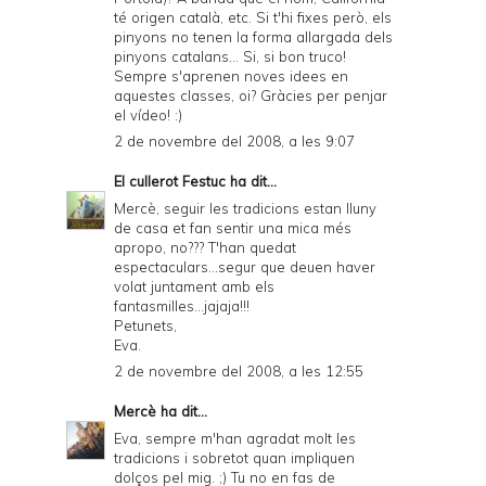
té origen català, etc. Si t'hi fixes però, els
P
pinyons no tenen la forma allargada dels
pinyons catalans... Si, si bon truco!
D
Sempre s'aprenen noves idees en
F
aquestes classes, oi? Gràcies per penjar
el vídeo! :)
2 de novembre del 2008, a les 9:07
El cullerot Festuc
ha dit...
Mercè, seguir les tradicions estan lluny
de casa et fan sentir una mica més
apropo, no??? T'han quedat
espectaculars...segur que deuen haver
volat juntament amb els
fantasmilles...jajaja!!!
Petunets,
Eva.
2 de novembre del 2008, a les 12:55
Mercè
ha dit...
Eva, sempre m'han agradat molt les
tradicions i sobretot quan impliquen
dolços pel mig. ;) Tu no en fas de