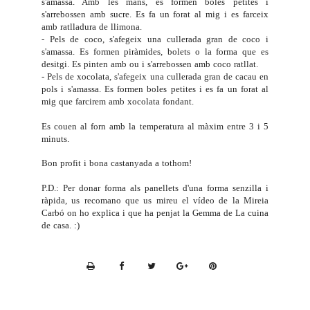
s'amassa. Amb les mans, es formen boles petites i
s'arrebossen amb sucre. Es fa un forat al mig i es farceix
amb ratlladura de llimona.
- Pels de coco, s'afegeix una cullerada gran de coco i
s'amassa. Es formen piràmides, bolets o la forma que es
desitgi. Es pinten amb ou i s'arrebossen amb coco ratllat.
- Pels de xocolata, s'afegeix una cullerada gran de cacau en
pols i s'amassa. Es formen boles petites i es fa un forat al
mig que farcirem amb xocolata fondant.
Es couen al forn amb la temperatura al màxim entre 3 i 5
minuts.
Bon profit i bona castanyada a tothom!
P.D.: Per donar forma als panellets d'una forma senzilla i
ràpida, us recomano que us mireu el
vídeo
de la Mireia
Carbó on ho explica i que ha penjat la Gemma de
La cuina
de casa
. :)
P
r
i