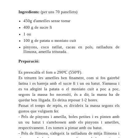
Ingredients:
(per uns 70 panellets)
450g d'ametlles sense torrar
400 g de sucre fi
1 ou
100 g de patata o moniato cuit
pinyons, coco ratllat, cacau en pols, ratlladura de
llimona, ametlla triturada.
Preparació:
Es preescalfa el forn a 290ºC (550ºF).
Es trituren les ametlles ben finament, com si fos gairebé
farina i es barreja amb el sucre fi i un ou batut. S'amassa i
es va afegint la patata o el moniato cuit a poc a poc,
segons la massa ho necessiti, és a dir, la massa ha de
quedar ben lligada. Es deixa reposar 1-2 hores.
Passat el temps de repòs, es divideix la massa segons els
gustos que vulguem fer.
- Pels de pinyons i ametlla, boles petites i es pinten amb
un ou batut i s'arrebossen amb els pinyons i ametlles,
respectivament. I es tornen a pintar amb ou batut.
- Pels de llimona, s'afegeix la ratlladura de mitja llimona i