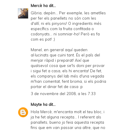
Mercè
ha dit...
Glòria, depèn... Per exemple, les ametlles
per fer els panellets no són com les
d'allí, ni els pinyons! O ingredients més
específics com la fruita confitada o
codonyats... ni somniar-ho! Però es fa
com es pot! ;)
Manel, en general aquí queden
al·lucinats que cuini tant. És el país del
menjar ràpid i preparat! Així que
qualsevol cosa que se'ls doni per provar
i sigui fet a casa, els hi encanta! De fet,
els companys del lab més d'una vegada
m'han comentat, fent broma, si els podria
portar el dinar fet de casa :p
3 de novembre del 2008, a les 7:33
Mayte
ha dit...
Hola Mercè, m'encanta molt el teu bloc, i
ja he fet alguna recepta... I referent als
panallets, bueno jo feia aquesta recepta
fins que em van passar una altre, que no