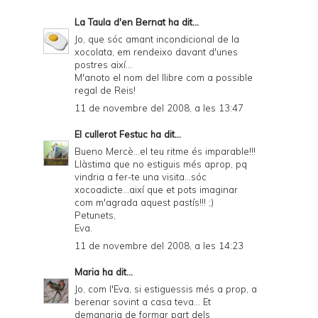
d
La Taula d'en Bernat
ha dit...
l
Jo, que sóc amant incondicional de la
y
xocolata, em rendeixo davant d'unes
postres així...
a
M'anoto el nom del llibre com a possible
regal de Reis!
n
11 de novembre del 2008, a les 13:47
d
El cullerot Festuc
ha dit...
P
Bueno Mercè...el teu ritme és imparable!!!
D
Llàstima que no estiguis més aprop, pq
vindria a fer-te una visita...sóc
F
xocoadicte...així que et pots imaginar
com m'agrada aquest pastís!!! ;)
Petunets,
Eva.
11 de novembre del 2008, a les 14:23
Maria
ha dit...
Jo, com l'Eva, si estiguessis més a prop, a
berenar sovint a casa teva... Et
demanaria de formar part dels