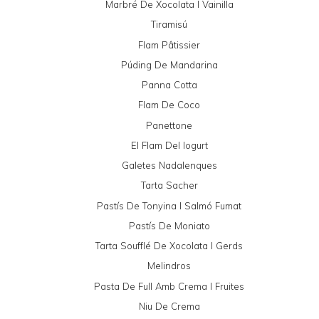
Marbré De Xocolata I Vainilla
Tiramisú
Flam Pâtissier
Púding De Mandarina
Panna Cotta
Flam De Coco
Panettone
El Flam Del Iogurt
Galetes Nadalenques
Tarta Sacher
Pastís De Tonyina I Salmó Fumat
Pastís De Moniato
Tarta Soufflé De Xocolata I Gerds
Melindros
Pasta De Full Amb Crema I Fruites
Niu De Crema