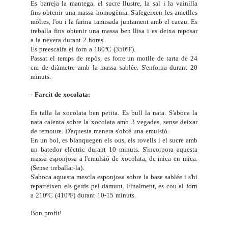
Es barreja la mantega, el sucre llustre, la sal i la vainilla
fins obtenir una massa homogènia. S'afegeixen les ametlles
mòltes, l'ou i la farina tamisada juntament amb el cacau. Es
treballa fins obtenir una massa ben llisa i es deixa reposar
a la nevera durant 2 hores.
Es preescalfa el forn a 180ºC (350ºF).
Passat el temps de repòs, es forre un motlle de tarta de 24
cm de diàmetre amb la massa sablée. S'enforna durant 20
minuts.
- Farcit de xocolata:
Es talla la xocolata ben petita. Es bull la nata. S'aboca la
nata calenta sobre la xocolata amb 3 vegades, sense deixar
de remoure. D'aquesta manera s'obté una emulsió.
En un bol, es blanquegen els ous, els rovells i el sucre amb
un batedor elèctric durant 10 minuts. S'incorpora aquesta
massa esponjosa a l'emulsió de xocolata, de mica en mica.
(Sense treballar-la).
S'aboca aquesta mescla esponjosa sobre la base sablée i s'hi
reparteixen els gerds pel damunt. Finalment, es cou al forn
a 210ºC (410ºF) durant 10-15 minuts.
Bon profit!