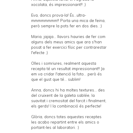
xocolata, és impressionant!! ;)
Eva, doncs prova-la! És...ultra-
mmmmmmmm!! Porta una mica de feina,
però sempre la pots fer en dos dies. ;)
Maria, jajaja... llavors hauries de fer com
alguns dels meus amics que ara s'han
posat a fer exercici físic per contrarestar
l'efecte ;)
Olles i somriures, realment aquesta
recepta té un resultat impressionant!! Ja
em va cridar l'atenció la foto... però és
que el gust que té... sublim!
Anna, doncs hi ha moltes textures... des
del cruixent de la galeta sablée, la
suavitat i cremositat del farcit i finalment,
els gerds! I la combinació és perfecte!
Glòria, doncs totes aquestes receptes
les acabo repartint entre els amics o
portant-les al laboratori. :)