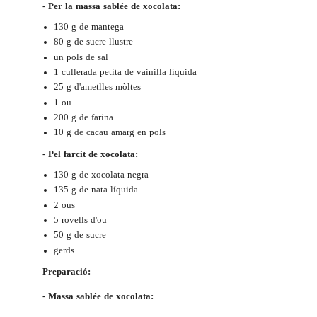
- Per la massa sablée de xocolata:
130 g de mantega
80 g de sucre llustre
un pols de sal
1 cullerada petita de vainilla líquida
25 g d'ametlles mòltes
1 ou
200 g de farina
10 g de cacau amarg en pols
- Pel farcit de xocolata:
130 g de xocolata negra
135 g de nata líquida
2 ous
5 rovells d'ou
50 g de sucre
gerds
Preparació:
- Massa sablée de xocolata: