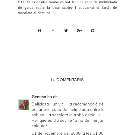
P.D.: Si es desitja també es pot fer una capa de melmelada
de gerds sobre la base sablée i abocar-hi el farcit de
xocolata al damunt.
P
r
i
n
t
e
14 COMENTARIS:
r
F
Gemma
ha dit...
r
Deliciosa... un vici! I la recomanació de
posar una capa de melmelada entre la
i
sablee i la xocolata la trobo genial :)
e
Per què es diu souflle? S'ha de menjar
calenta?
n
11 de novembre del 2008, a les 11:30