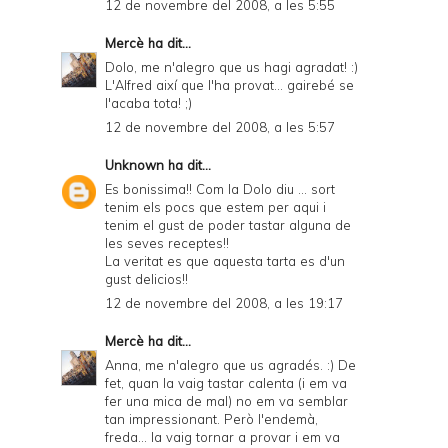
12 de novembre del 2008, a les 5:55
Mercè
ha dit...
Dolo, me n'alegro que us hagi agradat! :)
L'Alfred així que l'ha provat... gairebé se
l'acaba tota! ;)
12 de novembre del 2008, a les 5:57
Unknown
ha dit...
Es bonissima!! Com la Dolo diu ... sort
tenim els pocs que estem per aqui i
tenim el gust de poder tastar alguna de
les seves receptes!!
La veritat es que aquesta tarta es d'un
gust delicios!!
12 de novembre del 2008, a les 19:17
Mercè
ha dit...
Anna, me n'alegro que us agradés. :) De
fet, quan la vaig tastar calenta (i em va
fer una mica de mal) no em va semblar
tan impressionant. Però l'endemà,
freda... la vaig tornar a provar i em va