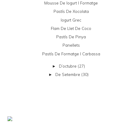
Mousse De Iogurt I Formatge
Pastís De Xocolata
Iogurt Grec
Flam De Llet De Coco
Pastís De Pinya
Panellets
Pastís De Formatge I Carbassa
D’octubre
(27)
►
De Setembre
(30)
►