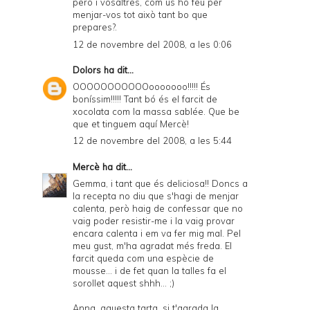
però i vosaltres, com us ho feu per
menjar-vos tot això tant bo que
prepares?.
12 de novembre del 2008, a les 0:06
Dolors
ha dit...
OOOOOOOOOOOooooooo!!!!! És
boníssim!!!!! Tant bó és el farcit de
xocolata com la massa sablée. Que be
que et tinguem aquí Mercè!
12 de novembre del 2008, a les 5:44
Mercè
ha dit...
Gemma, i tant que és deliciosa!! Doncs a
la recepta no diu que s'hagi de menjar
calenta, però haig de confessar que no
vaig poder resistir-me i la vaig provar
encara calenta i em va fer mig mal. Pel
meu gust, m'ha agradat més freda. El
farcit queda com una espècie de
mousse... i de fet quan la talles fa el
sorollet aquest shhh... ;)
Anna, aquesta tarta, si t'agrada la