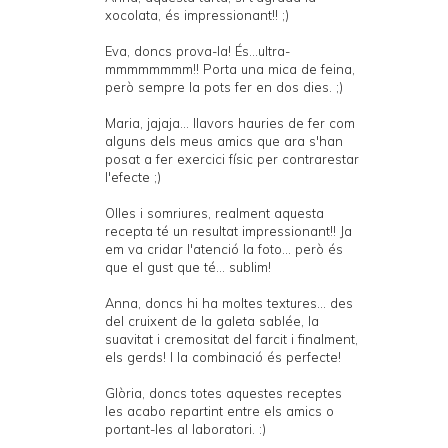
xocolata, és impressionant!! ;)
Eva, doncs prova-la! És...ultra-
mmmmmmmm!! Porta una mica de feina,
però sempre la pots fer en dos dies. ;)
Maria, jajaja... llavors hauries de fer com
alguns dels meus amics que ara s'han
posat a fer exercici físic per contrarestar
l'efecte ;)
Olles i somriures, realment aquesta
recepta té un resultat impressionant!! Ja
em va cridar l'atenció la foto... però és
que el gust que té... sublim!
Anna, doncs hi ha moltes textures... des
del cruixent de la galeta sablée, la
suavitat i cremositat del farcit i finalment,
els gerds! I la combinació és perfecte!
Glòria, doncs totes aquestes receptes
les acabo repartint entre els amics o
portant-les al laboratori. :)