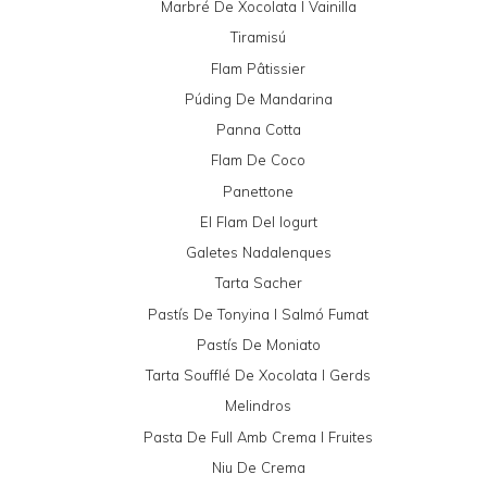
Marbré De Xocolata I Vainilla
Tiramisú
Flam Pâtissier
Púding De Mandarina
Panna Cotta
Flam De Coco
Panettone
El Flam Del Iogurt
Galetes Nadalenques
Tarta Sacher
Pastís De Tonyina I Salmó Fumat
Pastís De Moniato
Tarta Soufflé De Xocolata I Gerds
Melindros
Pasta De Full Amb Crema I Fruites
Niu De Crema