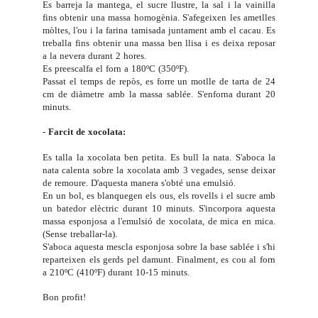
Es barreja la mantega, el sucre llustre, la sal i la vainilla
fins obtenir una massa homogènia. S'afegeixen les ametlles
mòltes, l'ou i la farina tamisada juntament amb el cacau. Es
treballa fins obtenir una massa ben llisa i es deixa reposar
a la nevera durant 2 hores.
Es preescalfa el forn a 180ºC (350ºF).
Passat el temps de repòs, es forre un motlle de tarta de 24
cm de diàmetre amb la massa sablée. S'enforna durant 20
minuts.
- Farcit de xocolata:
Es talla la xocolata ben petita. Es bull la nata. S'aboca la
nata calenta sobre la xocolata amb 3 vegades, sense deixar
de remoure. D'aquesta manera s'obté una emulsió.
En un bol, es blanquegen els ous, els rovells i el sucre amb
un batedor elèctric durant 10 minuts. S'incorpora aquesta
massa esponjosa a l'emulsió de xocolata, de mica en mica.
(Sense treballar-la).
S'aboca aquesta mescla esponjosa sobre la base sablée i s'hi
reparteixen els gerds pel damunt. Finalment, es cou al forn
a 210ºC (410ºF) durant 10-15 minuts.
Bon profit!