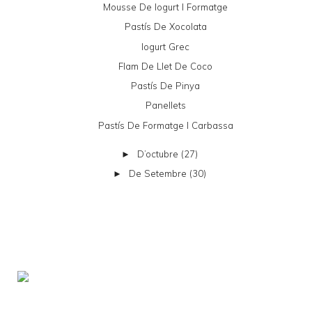
Mousse De Iogurt I Formatge
Pastís De Xocolata
Iogurt Grec
Flam De Llet De Coco
Pastís De Pinya
Panellets
Pastís De Formatge I Carbassa
D’octubre
(27)
►
De Setembre
(30)
►