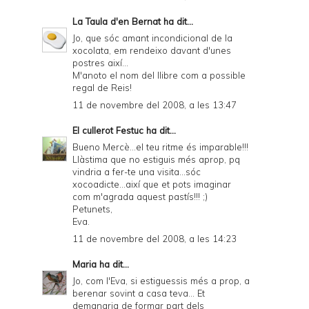
d
La Taula d'en Bernat
ha dit...
l
Jo, que sóc amant incondicional de la
y
xocolata, em rendeixo davant d'unes
postres així...
a
M'anoto el nom del llibre com a possible
regal de Reis!
n
11 de novembre del 2008, a les 13:47
d
El cullerot Festuc
ha dit...
P
Bueno Mercè...el teu ritme és imparable!!!
D
Llàstima que no estiguis més aprop, pq
vindria a fer-te una visita...sóc
F
xocoadicte...així que et pots imaginar
com m'agrada aquest pastís!!! ;)
Petunets,
Eva.
11 de novembre del 2008, a les 14:23
Maria
ha dit...
Jo, com l'Eva, si estiguessis més a prop, a
berenar sovint a casa teva... Et
demanaria de formar part dels