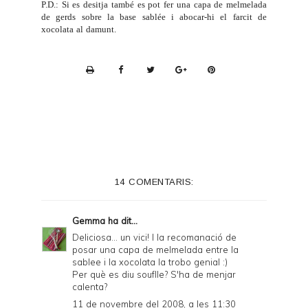
P.D.: Si es desitja també es pot fer una capa de melmelada
de gerds sobre la base sablée i abocar-hi el farcit de
xocolata al damunt.
P
r
i
n
t
e
14 COMENTARIS:
r
F
Gemma
ha dit...
r
Deliciosa... un vici! I la recomanació de
posar una capa de melmelada entre la
i
sablee i la xocolata la trobo genial :)
e
Per què es diu souflle? S'ha de menjar
calenta?
n
11 de novembre del 2008, a les 11:30