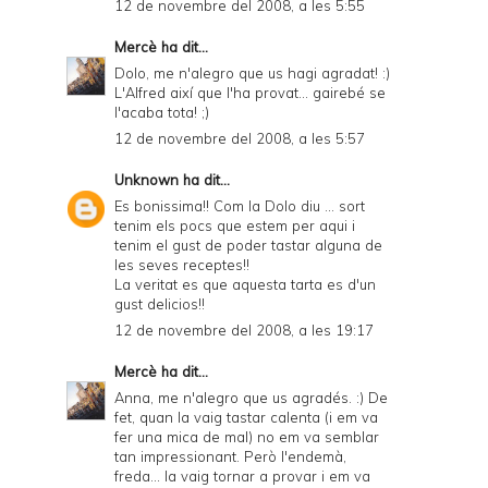
12 de novembre del 2008, a les 5:55
Mercè
ha dit...
Dolo, me n'alegro que us hagi agradat! :)
L'Alfred així que l'ha provat... gairebé se
l'acaba tota! ;)
12 de novembre del 2008, a les 5:57
Unknown
ha dit...
Es bonissima!! Com la Dolo diu ... sort
tenim els pocs que estem per aqui i
tenim el gust de poder tastar alguna de
les seves receptes!!
La veritat es que aquesta tarta es d'un
gust delicios!!
12 de novembre del 2008, a les 19:17
Mercè
ha dit...
Anna, me n'alegro que us agradés. :) De
fet, quan la vaig tastar calenta (i em va
fer una mica de mal) no em va semblar
tan impressionant. Però l'endemà,
freda... la vaig tornar a provar i em va