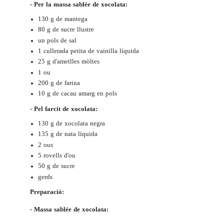
- Per la massa sablée de xocolata:
130 g de mantega
80 g de sucre llustre
un pols de sal
1 cullerada petita de vainilla líquida
25 g d'ametlles mòltes
1 ou
200 g de farina
10 g de cacau amarg en pols
- Pel farcit de xocolata:
130 g de xocolata negra
135 g de nata líquida
2 ous
5 rovells d'ou
50 g de sucre
gerds
Preparació:
- Massa sablée de xocolata: