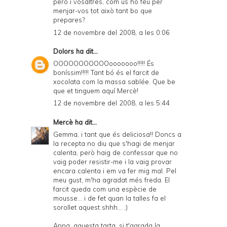
però i vosaltres, com us ho feu per
menjar-vos tot això tant bo que
prepares?.
12 de novembre del 2008, a les 0:06
Dolors
ha dit...
OOOOOOOOOOOooooooo!!!!! És
boníssim!!!!! Tant bó és el farcit de
xocolata com la massa sablée. Que be
que et tinguem aquí Mercè!
12 de novembre del 2008, a les 5:44
Mercè
ha dit...
Gemma, i tant que és deliciosa!! Doncs a
la recepta no diu que s'hagi de menjar
calenta, però haig de confessar que no
vaig poder resistir-me i la vaig provar
encara calenta i em va fer mig mal. Pel
meu gust, m'ha agradat més freda. El
farcit queda com una espècie de
mousse... i de fet quan la talles fa el
sorollet aquest shhh... ;)
Anna, aquesta tarta, si t'agrada la