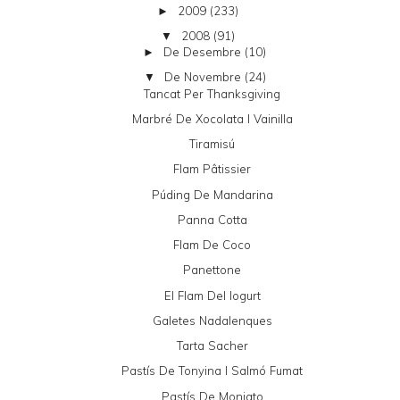
2009
(233)
►
2008
(91)
▼
De Desembre
(10)
►
De Novembre
(24)
▼
Tancat Per Thanksgiving
Marbré De Xocolata I Vainilla
Tiramisú
Flam Pâtissier
Púding De Mandarina
Panna Cotta
Flam De Coco
Panettone
El Flam Del Iogurt
Galetes Nadalenques
Tarta Sacher
Pastís De Tonyina I Salmó Fumat
Pastís De Moniato