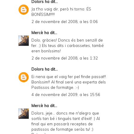
Dolors
ha dit...
Ja t'ho vaig dir, però hi torno: ÉS
BONÍSSIM!!!!!
2 de novembre del 2008, a les 0:06
Mercè
ha dit...
Dolo, gràcies! Doncs és ben senzill de
fer. ;) Els teus dits i carbassetes, també
eren boníssims!
2 de novembre del 2008, a les 1:32
Dolors
ha dit...
Ei nena que el vaig fer pel finde passat!!
Boníssim!! Al final seré una experta dels
Pastissos de formatge. :-)
4 de novembre del 2009, a les 15:56
Mercè
ha dit...
Dolors, jeje... doncs me n'alegro que
sortís tan bé i tingués tant d'èxit! :) Al
final qui em passarà receptes de
pastissos de formatge seràs tu! ;)