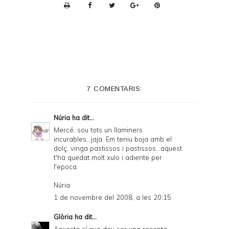
P
r
i
n
t
e
7 COMENTARIS:
r
F
Núria
ha dit...
r
Mercé, sou tots un llaminers
incurables...jaja. Em teniu boja amb el
i
dolç, vinga pastissos i pastissos...aquest
e
t'ha quedat molt xulo i adiente per
l'epoca.
n
Núria
d
1 de novembre del 2008, a les 20:15
l
Glòria
ha dit...
y
Aquesta sí que deu ser una recepta