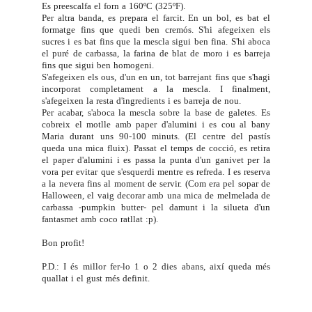
Es preescalfa el forn a 160ºC (325ºF).
Per altra banda, es prepara el farcit. En un bol, es bat el
formatge fins que quedi ben cremós. S'hi afegeixen els
sucres i es bat fins que la mescla sigui ben fina. S'hi aboca
el puré de carbassa, la farina de blat de moro i es barreja
fins que sigui ben homogeni.
S'afegeixen els ous, d'un en un, tot barrejant fins que s'hagi
incorporat completament a la mescla. I finalment,
s'afegeixen la resta d'ingredients i es barreja de nou.
Per acabar, s'aboca la mescla sobre la base de galetes. Es
cobreix el motlle amb paper d'alumini i es cou al bany
Maria durant uns 90-100 minuts. (El centre del pastís
queda una mica fluix). Passat el temps de cocció, es retira
el paper d'alumini i es passa la punta d'un ganivet per la
vora per evitar que s'esquerdi mentre es refreda. I es reserva
a la nevera fins al moment de servir. (Com era pel sopar de
Halloween, el vaig decorar amb una mica de melmelada de
carbassa -pumpkin butter- pel damunt i la silueta d'un
fantasmet amb coco ratllat :p).
Bon profit!
P.D.: I és millor fer-lo 1 o 2 dies abans, així queda més
quallat i el gust més definit.