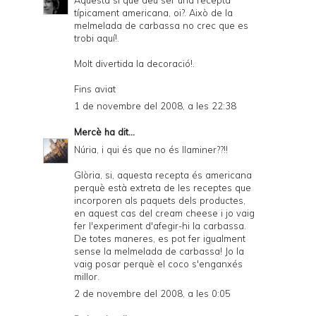
a
típicament americana, oi?. Això de la
melmelada de carbassa no crec que es
n
trobi aquí!.
d
Molt divertida la decoració!.
P
Fins aviat
D
1 de novembre del 2008, a les 22:38
F
Mercè
ha dit...
Núria, i qui és que no és llaminer??!!
Glòria, si, aquesta recepta és americana
perquè està extreta de les receptes que
incorporen als paquets dels productes,
en aquest cas del cream cheese i jo vaig
fer l'experiment d'afegir-hi la carbassa.
De totes maneres, es pot fer igualment
sense la melmelada de carbassa! Jo la
vaig posar perquè el coco s'enganxés
millor.
2 de novembre del 2008, a les 0:05