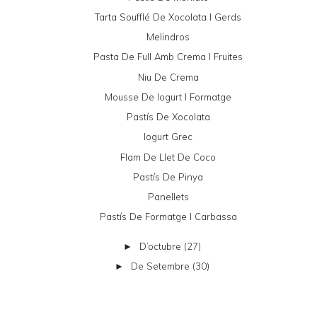
Tarta Soufflé De Xocolata I Gerds
Melindros
Pasta De Full Amb Crema I Fruites
Niu De Crema
Mousse De Iogurt I Formatge
Pastís De Xocolata
Iogurt Grec
Flam De Llet De Coco
Pastís De Pinya
Panellets
Pastís De Formatge I Carbassa
D’octubre
(27)
►
De Setembre
(30)
►