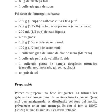
80 g de mantega fosa
1 cullerada gran de sucre
Pel farcit de formatge i carbassa:
200 g (1 cup) de carbassa cuita i feta puré
567 g (1.25 lb) de formatge per untar (cream cheese)
200 mL (1/2 cup) de nata líquida
4 ous grans
100 g (1/2 cup) de sucre normal
100 g (1/2 cup) de sucre morè
1 cullerada gran de farina de blat de moro (Maizena)
1 cullerada petita de vainilla líquida
1 cullerada petita de barreja d'espècies triturades
(canyella, nou moscada, gingebre, claus)
un pols de sal
Preparació:
Primer es prepara una base de galetes. Es trituren les
galetes i es barregen amb la mantega fosa i el sucre. Quan
està ben amalgamada, es distribueix pel fons del motlle,
prèviament untat amb mantega. Es cou al forn a 180ºC
(350ºF) durant 10 minuts. I es deixa refredar.