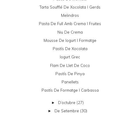
Tarta Soufflé De Xocolata I Gerds
Melindros
Pasta De Full Amb Crema I Fruites
Niu De Crema
Mousse De Iogurt I Formatge
Pastís De Xocolata
Iogurt Grec
Flam De Llet De Coco
Pastís De Pinya
Panellets
Pastís De Formatge I Carbassa
D’octubre
(27)
►
De Setembre
(30)
►