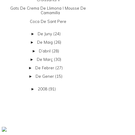
Gots De Crema De Llimona I Mousse De
Camamilla
Coca De Sant Pere
De Juny
(24)
►
De Maig
(26)
►
D’abril
(28)
►
De Març
(30)
►
De Febrer
(27)
►
De Gener
(15)
►
2008
(91)
►