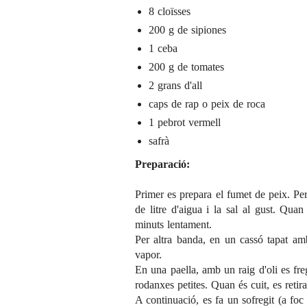
8 cloïsses
200 g de sipiones
1 ceba
200 g de tomates
2 grans d'all
caps de rap o peix de roca
1 pebrot vermell
safrà
Preparació:
Primer es prepara el fumet de peix. Pe
de litre d'aigua i la sal al gust. Qua
minuts lentament.
Per altra banda, en un cassó tapat amb
vapor.
En una paella, amb un raig d'oli es fre
rodanxes petites. Quan és cuit, es retira
A continuació, es fa un sofregit (a foc 