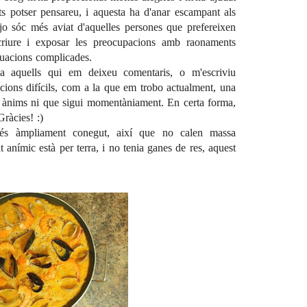
s potser pensareu, i aquesta ha d'anar escampant als
jo sóc més aviat d'aquelles persones que prefereixen
criure i exposar les preocupacions amb raonaments
situacions complicades.
a aquells qui em deixeu comentaris, o m'escriviu
cions difícils, com a la que em trobo actualment, una
ls ànims ni que sigui momentàniament. En certa forma,
ràcies! :)
 és àmpliament conegut, així que no calen massa
 anímic està per terra, i no tenia ganes de res, aquest