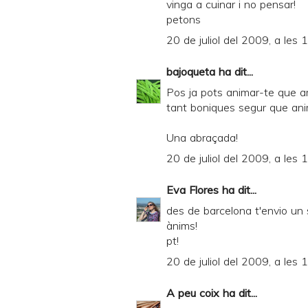
vinga a cuinar i no pensar!
petons
20 de juliol del 2009, a les 
bajoqueta
ha dit...
Pos ja pots animar-te que a
tant boniques segur que ani
Una abraçada!
20 de juliol del 2009, a les 
Eva Flores
ha dit...
des de barcelona t'envio un s
ànims!
pt!
20 de juliol del 2009, a les 
A peu coix
ha dit...