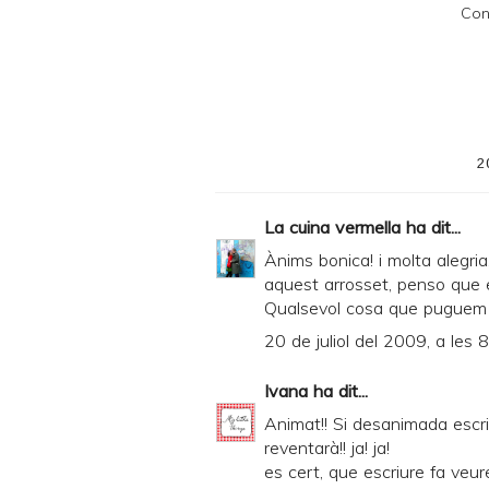
Con
F
2
La cuina vermella
ha dit...
Ànims bonica! i molta alegri
aquest arrosset, penso que e
Qualsevol cosa que puguem f
20 de juliol del 2009, a les 
Ivana
ha dit...
Animat!! Si desanimada escri
reventarà!! ja! ja!
es cert, que escriure fa veur