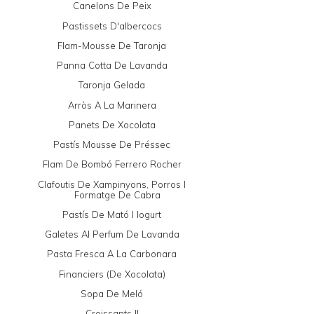
Canelons De Peix
Pastissets D'albercocs
Flam-Mousse De Taronja
Panna Cotta De Lavanda
Taronja Gelada
Arròs A La Marinera
Panets De Xocolata
Pastís Mousse De Préssec
Flam De Bombó Ferrero Rocher
Clafoutis De Xampinyons, Porros I
Formatge De Cabra
Pastís De Mató I Iogurt
Galetes Al Perfum De Lavanda
Pasta Fresca A La Carbonara
Financiers (de Xocolata)
Sopa De Meló
Croissants II