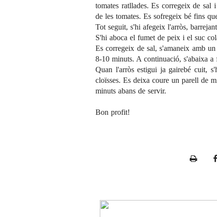
tomates ratllades. Es corregeix de sal i
de les tomates. Es sofregeix bé fins qu
Tot seguit, s'hi afegeix l'arròs, barrejan
S'hi aboca el fumet de peix i el suc cola
Es corregeix de sal, s'amaneix amb un 
8-10 minuts. A continuació, s'abaixa a
Quan l'arròs estigui ja gairebé cuit, 
cloïsses. Es deixa coure un parell de mi
minuts abans de servir.
Bon profit!
P
r
i
n
t