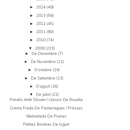
2014
(49)
►
2013
(56)
►
2012
(45)
►
2011
(80)
►
2010
(74)
►
2009
(233)
▼
De Desembre
(7)
►
De Novembre
(11)
►
D’octubre
(14)
►
De Setembre
(13)
►
D’agost
(16)
►
De Juliol
(22)
▼
Panets Amb Sèsam I Llavors De Rosella
Crema Freda De Pastanagues I Préssec
Melmelada De Prunes
Petites Bombes De Iogurt