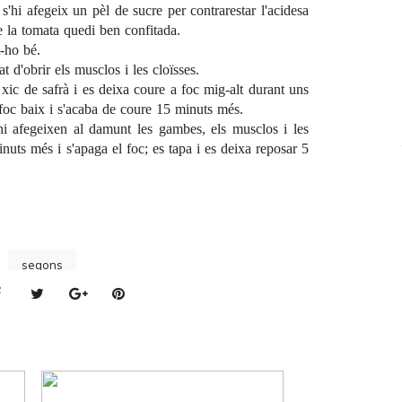
 s'hi afegeix un pèl de sucre per contrarestar l'acidesa
e la tomata quedi ben confitada.
t-ho bé.
t d'obrir els musclos i les cloïsses.
xic de safrà i es deixa coure a foc mig-alt durant uns
 foc baix i s'acaba de coure 15 minuts més.
s'hi afegeixen al damunt les gambes, els musclos i les
nuts més i s'apaga el foc; es tapa i es deixa reposar 5
segons