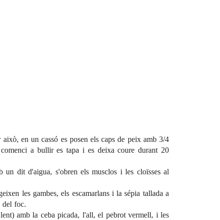
r això, en un cassó es posen els caps de peix amb 3/4
n comenci a bullir es tapa i es deixa coure durant 20
 un dit d'aigua, s'obren els musclos i les cloïsses al
geixen les gambes, els escamarlans i la sépia tallada a
 del foc.
lent) amb la ceba picada, l'all, el pebrot vermell, i les