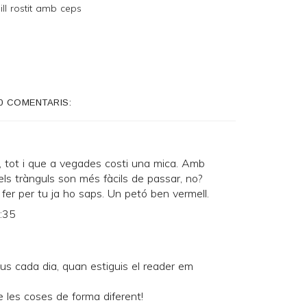
ill rostit amb ceps
0 COMENTARIS:
a, tot i que a vegades costi una mica. Amb
ls trànguls son més fàcils de passar, no?
er per tu ja ho saps. Un petó ben vermell.
8:35
us cada dia, quan estiguis el reader em
e les coses de forma diferent!