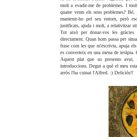
molt a evadir-me de problemes. I molt
quatre vents els seus problemes? Bé, 
mantenir-ho pel seu entorn, però es
justificats, ajuda i molt, a relativitzar 
Tot això per donar-vos les gràcies 
directament. Quan hom passa per situa
frase com les que m'escriviu, apuja e
es converteix en una mena de teràpia. G
Aquest plat que us presento avui,
introduccions. Degut a què el meu estat
arròs l'ha cuinat l'Alfred. :) Deliciós!!