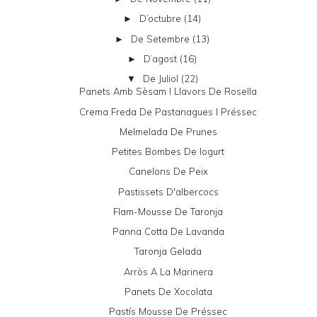
D’octubre
(14)
►
De Setembre
(13)
►
D’agost
(16)
►
De Juliol
(22)
▼
Panets Amb Sèsam I Llavors De Rosella
Crema Freda De Pastanagues I Préssec
Melmelada De Prunes
Petites Bombes De Iogurt
Canelons De Peix
Pastissets D'albercocs
Flam-Mousse De Taronja
Panna Cotta De Lavanda
Taronja Gelada
Arròs A La Marinera
Panets De Xocolata
Pastís Mousse De Préssec