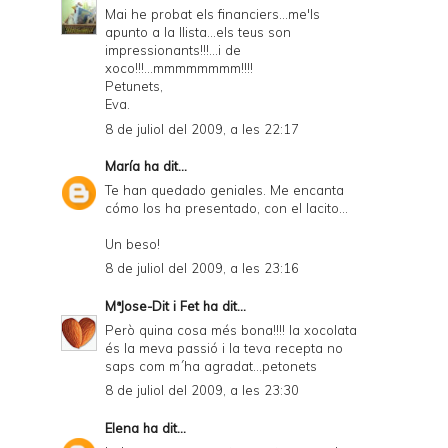
Mai he probat els financiers...me'ls
apunto a la llista...els teus son
impressionants!!!...i de
xoco!!!...mmmmmmmm!!!!
Petunets,
Eva.
8 de juliol del 2009, a les 22:17
María
ha dit...
Te han quedado geniales. Me encanta
cómo los ha presentado, con el lacito...
Un beso!
8 de juliol del 2009, a les 23:16
MªJose-Dit i Fet
ha dit...
Però quina cosa més bona!!!! la xocolata
és la meva passió i la teva recepta no
saps com m´ha agradat...petonets
8 de juliol del 2009, a les 23:30
Elena
ha dit...