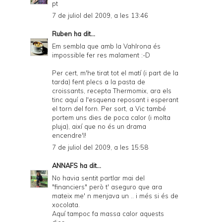
pt
7 de juliol del 2009, a les 13:46
Ruben
ha dit...
Em sembla que amb la Vahlrona és
impossible fer res malament :-D
Per cert, m'he tirat tot el matí (i part de la
tarda) fent plecs a la pasta de
croissants, recepta Thermomix, ara els
tinc aquí a l'esquena reposant i esperant
el torn del forn. Per sort, a Vic també
portem uns dies de poca calor (i molta
pluja), així que no és un drama
encendre'l!
7 de juliol del 2009, a les 15:58
ANNAFS
ha dit...
No havia sentit partlar mai del
"financiers" però t' aseguro que ara
mateix me' n menjava un .. i més si és de
xocolata.
Aquí tampoc fa massa calor aquests