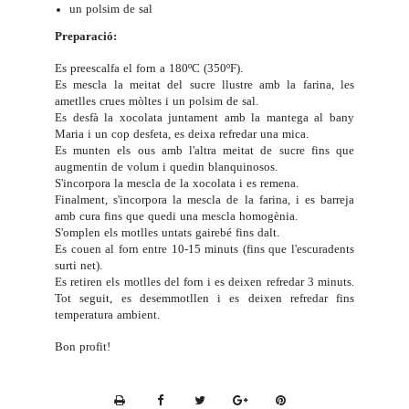
un polsim de sal
Preparació:
Es preescalfa el forn a 180ºC (350ºF).
Es mescla la meitat del sucre llustre amb la farina, les
ametlles crues mòltes i un polsim de sal.
Es desfà la xocolata juntament amb la mantega al bany
Maria i un cop desfeta, es deixa refredar una mica.
Es munten els ous amb l'altra meitat de sucre fins que
augmentin de volum i quedin blanquinosos.
S'incorpora la mescla de la xocolata i es remena.
Finalment, s'incorpora la mescla de la farina, i es barreja
amb cura fins que quedi una mescla homogènia.
S'omplen els motlles untats gairebé fins dalt.
Es couen al forn entre 10-15 minuts (fins que l'escuradents
surti net).
Es retiren els motlles del forn i es deixen refredar 3 minuts.
Tot seguit, es desemmotllen i es deixen refredar fins
temperatura ambient.
Bon profit!
P