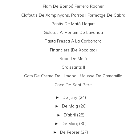
Flam De Bombó Ferrero Rocher
Clafoutis De Xampinyons, Porros I Formatge De Cabra
Pastís De Mató I Iogurt
Galetes Al Perfum De Lavanda
Pasta Fresca A La Carbonara
Financiers (de Xocolata)
Sopa De Meló
Croissants II
Gots De Crema De Llimona I Mousse De Camamilla
Coca De Sant Pere
De Juny
(24)
►
De Maig
(26)
►
D’abril
(28)
►
De Març
(30)
►
De Febrer
(27)
►