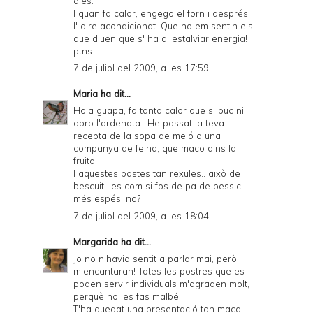
dies.
I quan fa calor, engego el forn i després
l' aire acondicionat. Que no em sentin els
que diuen que s' ha d' estalviar energia!
ptns.
7 de juliol del 2009, a les 17:59
Maria
ha dit...
Hola guapa, fa tanta calor que si puc ni
obro l'ordenata.. He passat la teva
recepta de la sopa de meló a una
companya de feina, que maco dins la
fruita.
I aquestes pastes tan rexules.. això de
bescuit.. es com si fos de pa de pessic
més espés, no?
7 de juliol del 2009, a les 18:04
Margarida
ha dit...
Jo no n'havia sentit a parlar mai, però
m'encantaran! Totes les postres que es
poden servir individuals m'agraden molt,
perquè no les fas malbé.
T'ha quedat una presentació tan maca,