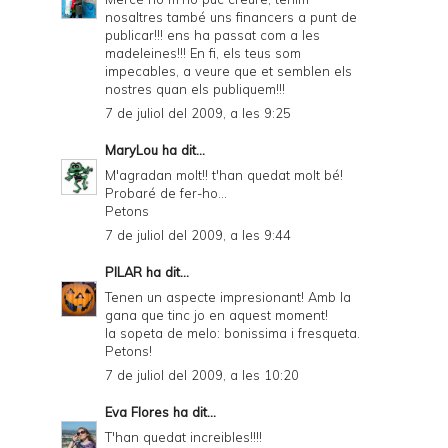
nosaltres també uns financers a punt de
n
publicar!!! ens ha passat com a les
d
madeleines!!! En fi, els teus som
impecables, a veure que et semblen els
P
nostres quan els publiquem!!!
D
7 de juliol del 2009, a les 9:25
F
MaryLou
ha dit...
M'agradan molt!! t'han quedat molt bé!
Probaré de fer-ho...
Petons
7 de juliol del 2009, a les 9:44
PILAR
ha dit...
Tenen un aspecte impresionant! Amb la
gana que tinc jo en aquest moment!
la sopeta de melo: bonissima i fresqueta.
Petons!
7 de juliol del 2009, a les 10:20
Eva Flores
ha dit...
T'han quedat increibles!!!!