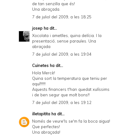
de tan senzilla que és!
Una abraçada.
7 de juliol del 2009, a les 18:25
josep
ha dit...
Xocolata i ametlles, quina delícia. I la
presentació, sense paraules. Una
abraçada
7 de juliol del 2009, a les 19:04
Cuinetes
ha dit...
Hola Mercè!
Quina sort la temperatura que teniu per
aquí!!!!!!
Aquests financers t'han quedat xulíssims
i de ben segur que molt bons!!
7 de juliol del 2009, a les 19:12
illetapitita
ha dit...
Només de veure'ls se'm fa la boca aigua!
Que perfectes!
Una abraçada!