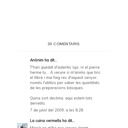
r
i
n
t
e
30 COMENTARIS:
r
F
Anònim ha dit...
r
T'han quedat d'autentic lujo, ni el pierre
herme tu.... A verure si m'animo que tinc
i
el llibre i mai faig res d'aquest senyor,
e
només l'utilitzo per saber les quantitats
de les preparacions bàsiques.
n
Quina sort declima, aqui estem tots
d
derretits.
l
7 de juliol del 2009, a les 8:28
y
La cuina vermella
ha dit...
a
Mercè no m'ho puc creure, tenim