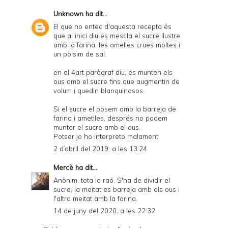
Unknown
ha dit...
El que no entec d'aquesta recepta és
que al inici diu es mescla el sucre llustre
amb la farina, les amelles crues moltes i
un pòlsim de sal.
en el 4art paràgraf diu; es munten els
ous amb el sucre fins que augmentin de
volum i quedin blanquinosos.
Si el sucre el posem amb la barreja de
farina i ametlles, després no podem
muntar el sucre amb el ous.
Potser jo ho interpreto malament
2 d’abril del 2019, a les 13:24
Mercè
ha dit...
Anònim, tota la raó. S'ha de dividir el
sucre, la meitat es barreja amb els ous i
l'altra meitat amb la farina.
14 de juny del 2020, a les 22:32