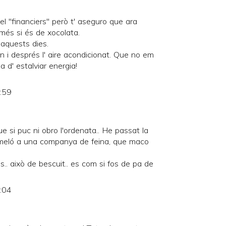
el "financiers" però t' aseguro que ara
 més si és de xocolata.
aquests dies.
rn i després l' aire acondicionat. Que no em
a d' estalviar energia!
7:59
e si puc ni obro l'ordenata.. He passat la
 meló a una companya de feina, que maco
.. això de bescuit.. es com si fos de pa de
8:04