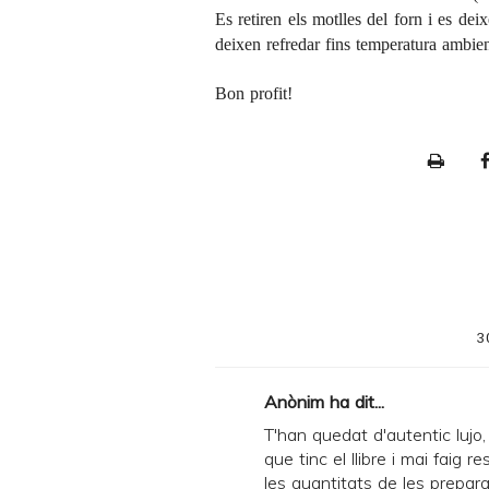
Es retiren els motlles del forn i es dei
deixen refredar fins temperatura ambien
Bon profit!
P
r
i
n
t
e
3
r
F
Anònim ha dit...
r
T'han quedat d'autentic lujo, 
i
que tinc el llibre i mai faig 
les quantitats de les prepar
e