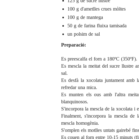
125 g de sucre llustre
100 g d'ametlles crues mòltes
100 g de mantega
50 g de farina fluixa tamisada
un polsim de sal
Preparació:
Es preescalfa el forn a 180ºC (350ºF).
Es mescla la meitat del sucre llustre a
sal.
Es desfà la xocolata juntament amb l
refredar una mica.
Es munten els ous amb l'altra meit
blanquinosos.
S'incorpora la mescla de la xocolata i 
Finalment, s'incorpora la mescla de 
mescla homogènia.
S'omplen els motlles untats gairebé fins
Es couen al forn entre 10-15 minuts (fin