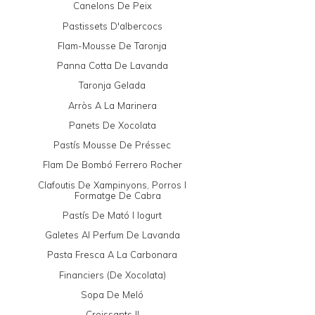
Canelons De Peix
Pastissets D'albercocs
Flam-Mousse De Taronja
Panna Cotta De Lavanda
Taronja Gelada
Arròs A La Marinera
Panets De Xocolata
Pastís Mousse De Préssec
Flam De Bombó Ferrero Rocher
Clafoutis De Xampinyons, Porros I
Formatge De Cabra
Pastís De Mató I Iogurt
Galetes Al Perfum De Lavanda
Pasta Fresca A La Carbonara
Financiers (de Xocolata)
Sopa De Meló
Croissants II