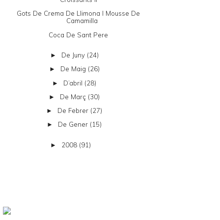
Gots De Crema De Llimona I Mousse De
Camamilla
Coca De Sant Pere
De Juny
(24)
►
De Maig
(26)
►
D’abril
(28)
►
De Març
(30)
►
De Febrer
(27)
►
De Gener
(15)
►
2008
(91)
►