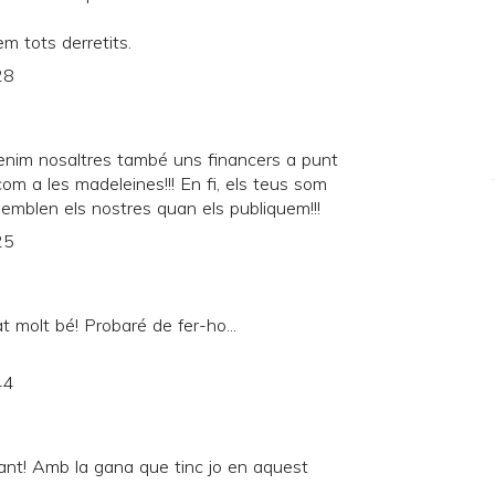
m tots derretits.
28
enim nosaltres també uns financers a punt
com a les madeleines!!! En fi, els teus som
emblen els nostres quan els publiquem!!!
25
t molt bé! Probaré de fer-ho...
44
nt! Amb la gana que tinc jo en aquest