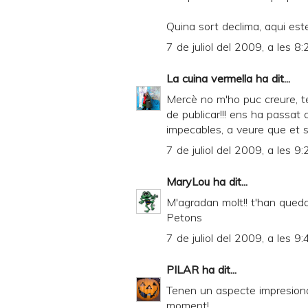
n
Quina sort declima, aqui este
d
7 de juliol del 2009, a les 8:
l
La cuina vermella
ha dit...
y
Mercè no m'ho puc creure, t
a
de publicar!!! ens ha passat 
n
impecables, a veure que et s
d
7 de juliol del 2009, a les 9:
P
MaryLou
ha dit...
D
M'agradan molt!! t'han queda
F
Petons
7 de juliol del 2009, a les 9:
PILAR
ha dit...
Tenen un aspecte impresiona
moment!