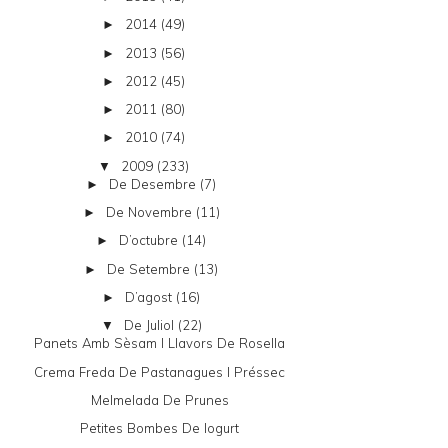
2014
(49)
►
2013
(56)
►
2012
(45)
►
2011
(80)
►
2010
(74)
►
2009
(233)
▼
De Desembre
(7)
►
De Novembre
(11)
►
D’octubre
(14)
►
De Setembre
(13)
►
D’agost
(16)
►
De Juliol
(22)
▼
Panets Amb Sèsam I Llavors De Rosella
Crema Freda De Pastanagues I Préssec
Melmelada De Prunes
Petites Bombes De Iogurt