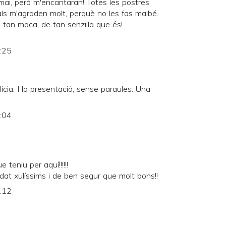
 mai, però m'encantaran! Totes les postres
als m'agraden molt, perquè no les fas malbé.
 tan maca, de tan senzilla que és!
8:25
lícia. I la presentació, sense paraules. Una
9:04
teniu per aquí!!!!!!
at xulíssims i de ben segur que molt bons!!
9:12