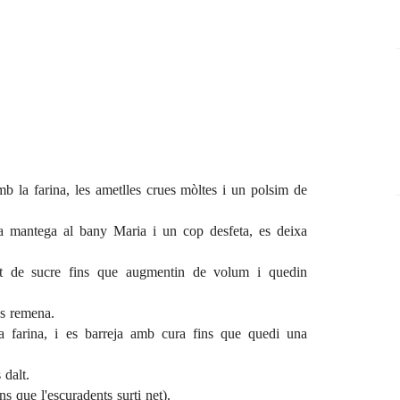
mb la farina, les ametlles crues mòltes i un polsim de
a mantega al bany Maria i un cop desfeta, es deixa
at de sucre fins que augmentin de volum i quedin
es remena.
la farina, i es barreja amb cura fins que quedi una
 dalt.
s que l'escuradents surti net).