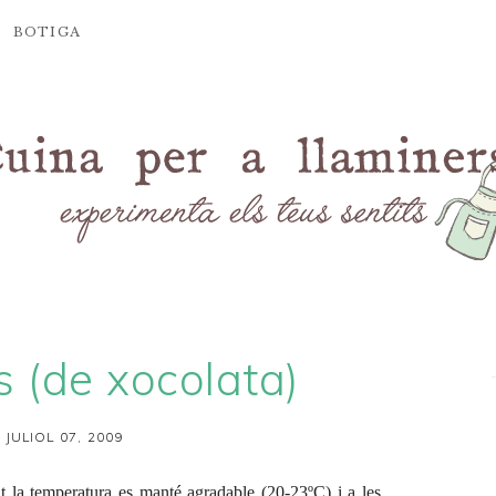
BOTIGA
s (de xocolata)
 JULIOL 07, 2009
la temperatura es manté agradable (20-23ºC) i a les