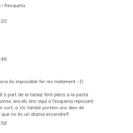
 i fresqueta.
0:20
3:46
na és impossible fer res malament :-D
tí (i part de la tarda) fent plecs a la pasta
omix, ara els tinc aquí a l'esquena reposant
Per sort, a Vic també portem uns dies de
ixí que no és un drama encendre'l!
5:58