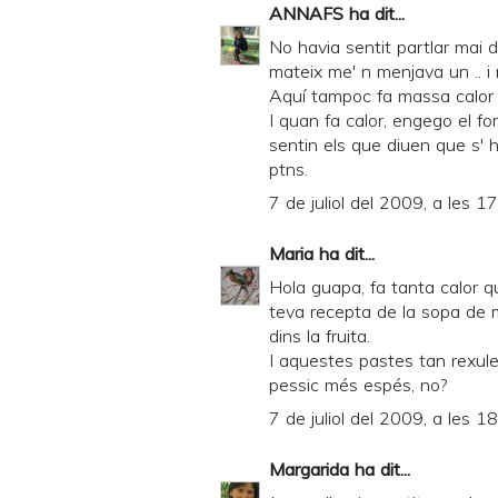
ANNAFS
ha dit...
No havia sentit partlar mai d
mateix me' n menjava un .. i
Aquí tampoc fa massa calor 
I quan fa calor, engego el fo
sentin els que diuen que s' h
ptns.
7 de juliol del 2009, a les 1
Maria
ha dit...
Hola guapa, fa tanta calor qu
teva recepta de la sopa de
dins la fruita.
I aquestes pastes tan rexules
pessic més espés, no?
7 de juliol del 2009, a les 1
Margarida
ha dit...