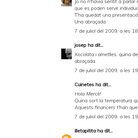
Jo no n'havia sentit a parlar
que es poden servir individu
T'ha quedat una presentació
Una abraçada.
7 de juliol del 2009, a les 1
josep
ha dit...
Xocolata i ametlles, quina de
abraçada
7 de juliol del 2009, a les 1
Cuinetes
ha dit...
Hola Mercè!
Quina sort la temperatura que 
Aquests financers t'han qued
7 de juliol del 2009, a les 1
illetapitita
ha dit...