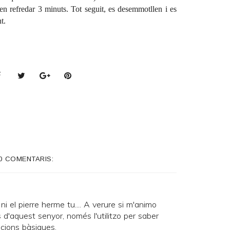
xen refredar 3 minuts. Tot seguit, es desemmotllen i es
t.
0 COMENTARIS:
ni el pierre herme tu.... A verure si m'animo
res d'aquest senyor, només l'utilitzo per saber
acions bàsiques.