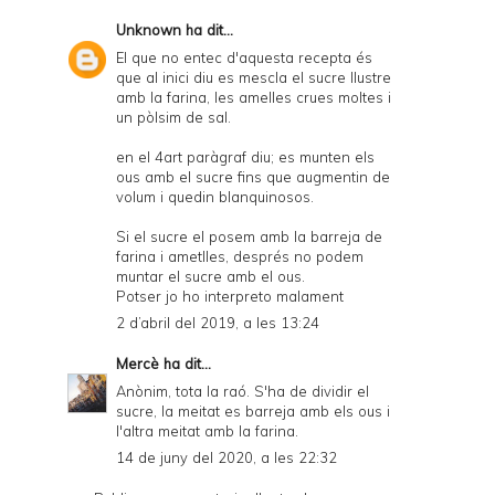
Unknown
ha dit...
El que no entec d'aquesta recepta és
que al inici diu es mescla el sucre llustre
amb la farina, les amelles crues moltes i
un pòlsim de sal.
en el 4art paràgraf diu; es munten els
ous amb el sucre fins que augmentin de
volum i quedin blanquinosos.
Si el sucre el posem amb la barreja de
farina i ametlles, després no podem
muntar el sucre amb el ous.
Potser jo ho interpreto malament
2 d’abril del 2019, a les 13:24
Mercè
ha dit...
Anònim, tota la raó. S'ha de dividir el
sucre, la meitat es barreja amb els ous i
l'altra meitat amb la farina.
14 de juny del 2020, a les 22:32