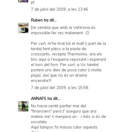
pt
7 de juliol del 2009, a les 13:46
Ruben
ha dit...
Em sembla que amb la Vahlrona és
impossible fer res malament :-D
Per cert, m'he tirat tot el matí (i part de la
tarda) fent plecs a la pasta de
croissants, recepta Thermomix, ara els
tinc aquí a l'esquena reposant i esperant
el torn del forn. Per sort, a Vic també
portem uns dies de poca calor (i molta
pluja), així que no és un drama
encendre'l!
7 de juliol del 2009, a les 15:58
ANNAFS
ha dit...
No havia sentit partlar mai del
"financiers" però t' aseguro que ara
mateix me' n menjava un .. i més si és de
xocolata.
Aquí tampoc fa massa calor aquests