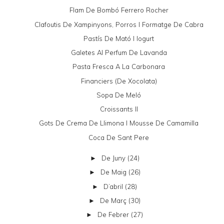
Flam De Bombó Ferrero Rocher
Clafoutis De Xampinyons, Porros I Formatge De Cabra
Pastís De Mató I Iogurt
Galetes Al Perfum De Lavanda
Pasta Fresca A La Carbonara
Financiers (de Xocolata)
Sopa De Meló
Croissants II
Gots De Crema De Llimona I Mousse De Camamilla
Coca De Sant Pere
De Juny
(24)
►
De Maig
(26)
►
D’abril
(28)
►
De Març
(30)
►
De Febrer
(27)
►