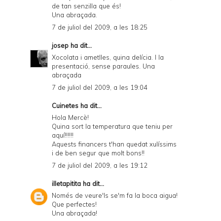
de tan senzilla que és!
Una abraçada.
7 de juliol del 2009, a les 18:25
josep
ha dit...
Xocolata i ametlles, quina delícia. I la
presentació, sense paraules. Una
abraçada
7 de juliol del 2009, a les 19:04
Cuinetes
ha dit...
Hola Mercè!
Quina sort la temperatura que teniu per
aquí!!!!!!
Aquests financers t'han quedat xulíssims
i de ben segur que molt bons!!
7 de juliol del 2009, a les 19:12
illetapitita
ha dit...
Només de veure'ls se'm fa la boca aigua!
Que perfectes!
Una abraçada!