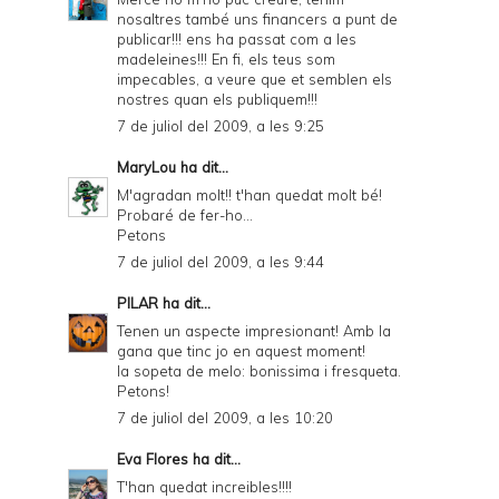
nosaltres també uns financers a punt de
n
publicar!!! ens ha passat com a les
d
madeleines!!! En fi, els teus som
impecables, a veure que et semblen els
P
nostres quan els publiquem!!!
D
7 de juliol del 2009, a les 9:25
F
MaryLou
ha dit...
M'agradan molt!! t'han quedat molt bé!
Probaré de fer-ho...
Petons
7 de juliol del 2009, a les 9:44
PILAR
ha dit...
Tenen un aspecte impresionant! Amb la
gana que tinc jo en aquest moment!
la sopeta de melo: bonissima i fresqueta.
Petons!
7 de juliol del 2009, a les 10:20
Eva Flores
ha dit...
T'han quedat increibles!!!!