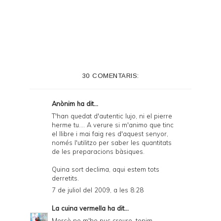
r
i
n
t
e
30 COMENTARIS:
r
F
Anònim ha dit...
r
T'han quedat d'autentic lujo, ni el pierre
herme tu.... A verure si m'animo que tinc
i
el llibre i mai faig res d'aquest senyor,
e
només l'utilitzo per saber les quantitats
de les preparacions bàsiques.
n
Quina sort declima, aqui estem tots
d
derretits.
l
7 de juliol del 2009, a les 8:28
y
La cuina vermella
ha dit...
a
Mercè no m'ho puc creure, tenim