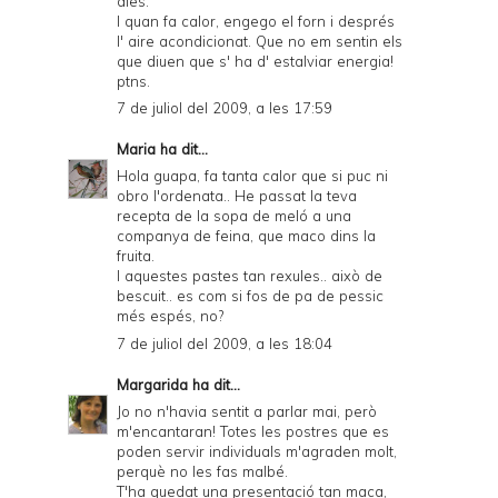
dies.
I quan fa calor, engego el forn i després
l' aire acondicionat. Que no em sentin els
que diuen que s' ha d' estalviar energia!
ptns.
7 de juliol del 2009, a les 17:59
Maria
ha dit...
Hola guapa, fa tanta calor que si puc ni
obro l'ordenata.. He passat la teva
recepta de la sopa de meló a una
companya de feina, que maco dins la
fruita.
I aquestes pastes tan rexules.. això de
bescuit.. es com si fos de pa de pessic
més espés, no?
7 de juliol del 2009, a les 18:04
Margarida
ha dit...
Jo no n'havia sentit a parlar mai, però
m'encantaran! Totes les postres que es
poden servir individuals m'agraden molt,
perquè no les fas malbé.
T'ha quedat una presentació tan maca,