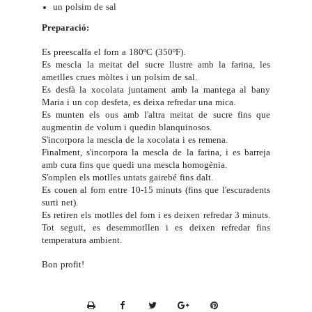
un polsim de sal
Preparació:
Es preescalfa el forn a 180ºC (350ºF).
Es mescla la meitat del sucre llustre amb la farina, les
ametlles crues mòltes i un polsim de sal.
Es desfà la xocolata juntament amb la mantega al bany
Maria i un cop desfeta, es deixa refredar una mica.
Es munten els ous amb l'altra meitat de sucre fins que
augmentin de volum i quedin blanquinosos.
S'incorpora la mescla de la xocolata i es remena.
Finalment, s'incorpora la mescla de la farina, i es barreja
amb cura fins que quedi una mescla homogènia.
S'omplen els motlles untats gairebé fins dalt.
Es couen al forn entre 10-15 minuts (fins que l'escuradents
surti net).
Es retiren els motlles del forn i es deixen refredar 3 minuts.
Tot seguit, es desemmotllen i es deixen refredar fins
temperatura ambient.
Bon profit!
P