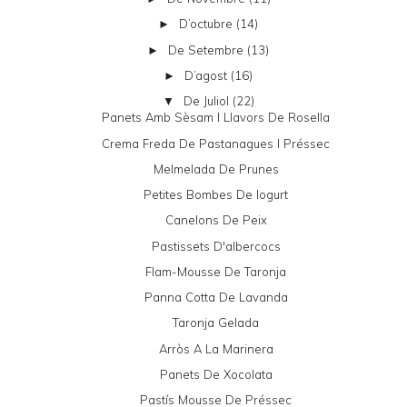
D’octubre
(14)
►
De Setembre
(13)
►
D’agost
(16)
►
De Juliol
(22)
▼
Panets Amb Sèsam I Llavors De Rosella
Crema Freda De Pastanagues I Préssec
Melmelada De Prunes
Petites Bombes De Iogurt
Canelons De Peix
Pastissets D'albercocs
Flam-Mousse De Taronja
Panna Cotta De Lavanda
Taronja Gelada
Arròs A La Marinera
Panets De Xocolata
Pastís Mousse De Préssec