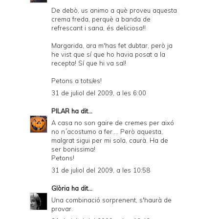
De debò, us animo a què proveu aquesta
crema freda, perquè a banda de
refrescant i sana, és deliciosa!!
Margarida, ara m'has fet dubtar, però ja
he vist que sí que ho havia posat a la
recepta! Sí que hi va sal!
Petons a tots/es!
31 de juliol del 2009, a les 6:00
PILAR
ha dit...
A casa no son gaire de cremes per aixó
no n´acostumo a fer.... Però aquesta,
malgrat sigui per mi sola, caurà. Ha de
ser bonissima!
Petons!
31 de juliol del 2009, a les 10:58
Glòria
ha dit...
Una combinació sorprenent, s'haurà de
provar.