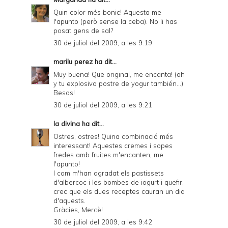
Quin color més bonic! Aquesta me
l'apunto (però sense la ceba). No li has
posat gens de sal?
30 de juliol del 2009, a les 9:19
marilu perez
ha dit...
Muy buena! Que original, me encanta! (ah
y tu explosivo postre de yogur también...)
Besos!
30 de juliol del 2009, a les 9:21
la divina
ha dit...
Ostres, ostres! Quina combinació més
interessant! Aquestes cremes i sopes
fredes amb fruites m'encanten, me
l'apunto!
I com m'han agradat els pastissets
d'albercoc i les bombes de iogurt i quefir,
crec que els dues receptes cauran un dia
d'aquests.
Gràcies, Mercè!
30 de juliol del 2009, a les 9:42