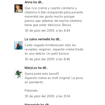
Anna
ha dit...
r
Que rica crema y cuanto caroteno y
vitamina A (tan estupenda para ponerte
i
morenita) me gusta mucho porque
e
pienso que ademas de mucha vitamina
tiene que estar deliciosa. Besos
n
30 de juliol del 2009, a les 8:44
d
La cuina vermella
ha dit...
l
Cada vegada m'interessen més les
y
receptes veganes, aquesta crema freda
és una delícia. Un petó bonica
a
30 de juliol del 2009, a les 8:46
n
MaryLou
ha dit...
d
Quina pinta més bona!!!
P
Aquesta crema es molt original. La poso
en pendents.
D
Petonets
F
30 de juliol del 2009, a les 9:04
Margarida
ha dit...