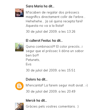
Sara Maria
ha dit...
M'acaben de regalar dos prèssecs
magnífics directament collir de l'arbre...
Hehehehe... Ja sé quina recepta faré!
Aquesta no va a la llista!!
30 de juliol del 2009, a les 13:26
El cullerot Festuc
ha dit...
Quina combinació!!! El color preciós...i
segur que el préssec li dóna un sabor
ben bo!!!
Petunets,
Eva.
30 de juliol del 2009, a les 15:51
Dolors
ha dit...
M'encanta!! La farem segur molt aviat. ;-)
30 de juliol del 2009, a les 20:49
Mercè
ha dit...
Gràcies pels vostres comentaris. :)