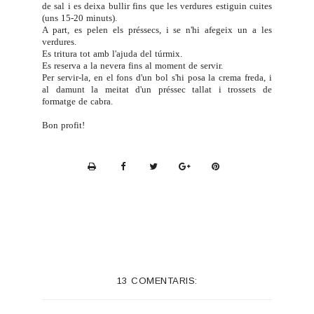
de sal i es deixa bullir fins que les verdures estiguin cuites
(uns 15-20 minuts).
A part, es pelen els préssecs, i se n'hi afegeix un a les
verdures.
Es tritura tot amb l'ajuda del túrmix.
Es reserva a la nevera fins al moment de servir.
Per servir-la, en el fons d'un bol s'hi posa la crema freda, i
al damunt la meitat d'un préssec tallat i trossets de
formatge de cabra.
Bon profit!
P
r
i
n
t
e
13 COMENTARIS:
r
F