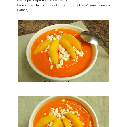
crema per llepar-se'n els dits!! ;)
La recepta l'he extreta del blog de la
Petita Vegana
. Gràcies
Laia! :)