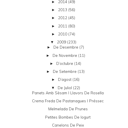
2014
(49)
►
2013
(56)
►
2012
(45)
►
2011
(80)
►
2010
(74)
►
2009
(233)
▼
De Desembre
(7)
►
De Novembre
(11)
►
D’octubre
(14)
►
De Setembre
(13)
►
D’agost
(16)
►
De Juliol
(22)
▼
Panets Amb Sèsam I Llavors De Rosella
Crema Freda De Pastanagues I Préssec
Melmelada De Prunes
Petites Bombes De Iogurt
Canelons De Peix