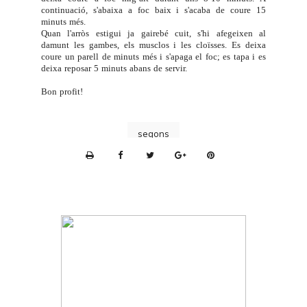
continuació, s'abaixa a foc baix i s'acaba de coure 15
minuts més.
Quan l'arròs estigui ja gairebé cuit, s'hi afegeixen al
damunt les gambes, els musclos i les cloïsses. Es deixa
coure un parell de minuts més i s'apaga el foc; es tapa i es
deixa reposar 5 minuts abans de servir.
Bon profit!
segons
P
r
i
n
t
e
r
F