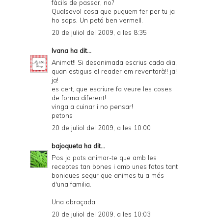
fàcils de passar, no?
Qualsevol cosa que puguem fer per tu ja
ho saps. Un petó ben vermell.
20 de juliol del 2009, a les 8:35
Ivana
ha dit...
Animat!! Si desanimada escrius cada dia,
quan estiguis el reader em reventarà!! ja!
ja!
es cert, que escriure fa veure les coses
de forma diferent!
vinga a cuinar i no pensar!
petons
20 de juliol del 2009, a les 10:00
bajoqueta
ha dit...
Pos ja pots animar-te que amb les
receptes tan bones i amb unes fotos tant
boniques segur que animes tu a més
d'una familia.
Una abraçada!
20 de juliol del 2009, a les 10:03