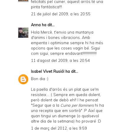
felicitats pel cuiner, aquest arròs té una
pinta fantàstica!!!
21 de juliol del 2009, a les 20:55
Anna
ha dit...
Hola Mercè, t'envio una muntanya
d'anims i bones vibracions. Amb
empenta i optimisme sempre hi ha més
opcions que les coses vagin bé. Sigui
com sigui, sempre endavant!!!!!!!!!!!!!!!!
11 d’agost del 2009, a les 20:54
Isabel Vivet Rusiól
ha dit...
Bon dia :)
La paella d'arròs és un plat que se'm
resisteix... :( Sempre em queda dolent,
però dolent de debò eh!! I he pensat
"Segur que a la
Cuina per llaminers
hi ha
una recepta que em sortirà" :P Així que
quan tingui un diumenge (o qualsevol
altre dia de la setmana) ho provaré :D
1 de març del 2012, a les 9:59