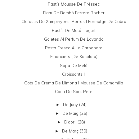
Pastís Mousse De Préssec
Flam De Bombó Ferrero Rocher
Clafoutis De Xampinyons, Porros I Formatge De Cabra
Pastís De Mató I Iogurt
Galetes Al Perfum De Lavanda
Pasta Fresca A La Carbonara
Financiers (de Xocolata)
Sopa De Meló
Croissants II
Gots De Crema De Llimona I Mousse De Camamilla
Coca De Sant Pere
De Juny
(24)
►
De Maig
(26)
►
D’abril
(28)
►
De Març
(30)
►