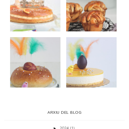
ARXIU DEL BLOG
2024
(1)
►