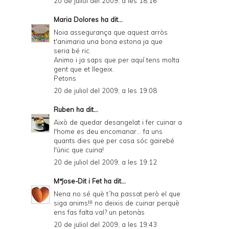
20 de juliol del 2009, a les 18:16
Maria Dolores
ha dit...
Noia assegurança que aquest arròs
t'animaria una bona estona ja que
seria bé ric.
Animo i ja saps que per aquí tens molta
gent que et llegeix.
Petons
20 de juliol del 2009, a les 19:08
Ruben
ha dit...
Això de quedar desangelat i fer cuinar a
l'home es deu encomanar... fa uns
quants dies que per casa sóc gairebé
l'únic que cuina!
20 de juliol del 2009, a les 19:12
MªJose-Dit i Fet
ha dit...
Nena no sé què t´ha passat però el que
siga anims!!! no deixis de cuinar perquè
ens fas falta val? un petonàs
20 de juliol del 2009, a les 19:43