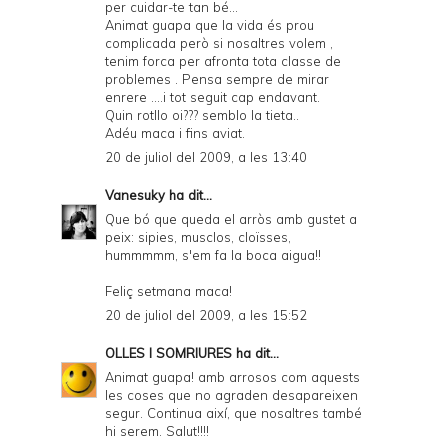
per cuidar-te tan bé...
Animat guapa que la vida és prou
complicada però si nosaltres volem ,
tenim forca per afronta tota classe de
problemes . Pensa sempre de mirar
enrere ....i tot seguit cap endavant.
Quin rotllo oi??? semblo la tieta..
Adéu maca i fins aviat.
20 de juliol del 2009, a les 13:40
Vanesuky
ha dit...
Que bó que queda el arròs amb gustet a
peix: sipies, musclos, cloïsses,
hummmmm, s'em fa la boca aigua!!
Feliç setmana maca!
20 de juliol del 2009, a les 15:52
OLLES I SOMRIURES
ha dit...
Animat guapa! amb arrosos com aquests
les coses que no agraden desapareixen
segur. Continua així, que nosaltres també
hi serem. Salut!!!!