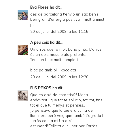
Eva Flores
ha dit...
des de barcelona t'envio un sac ben i
ben gran d'energia positiva, i molt ànims!
pt!
20 de juliol del 2009, a les 11:15
A peu coix
ha dit...
Un arròs que fa molt bona pinta. L'arròs
és un dels meus plats preferits.
Tens un bloc molt complert
bloc pa amb oli i xocolata
20 de juliol del 2009, a les 12:20
ELS PEIXOS
ha dit...
Que és això de esta trist?? Maca
endavant , que tot te solució, tot, tot, fins i
tot el que tu menys et penses..
Jo pensava que lo teu era cuina de
llaminers però veig que també t´agrada l
´arròs com a mi.Un arròs
estupend!!Felicita al cuiner per l´arròs i