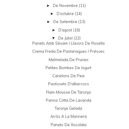
De Novembre
(11)
►
D’octubre
(14)
►
De Setembre
(13)
►
D’agost
(16)
►
De Juliol
(22)
▼
Panets Amb Sèsam I Llavors De Rosella
Crema Freda De Pastanagues I Préssec
Melmelada De Prunes
Petites Bombes De Iogurt
Canelons De Peix
Pastissets D'albercocs
Flam-Mousse De Taronja
Panna Cotta De Lavanda
Taronja Gelada
Arròs A La Marinera
Panets De Xocolata