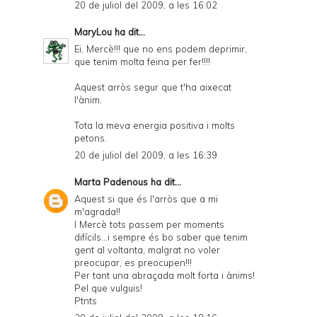
20 de juliol del 2009, a les 16:02
MaryLou
ha dit...
Ei, Mercè!!! que no ens podem deprimir,
que tenim molta feina per fer!!!!
Aquest arròs segur que t'ha aixecat
l'ànim.
Tota la meva energia positiva i molts
petons.
20 de juliol del 2009, a les 16:39
Marta Padenous
ha dit...
Aquest si que és l'arròs que a mi
m'agrada!!
I Mercè tots passem per moments
difícils...i sempre és bo saber que tenim
gent al voltanta, malgrat no voler
preocupar, es preocupen!!!
Per tant una abraçada molt forta i ànims!
Pel que vulguis!
Ptnts