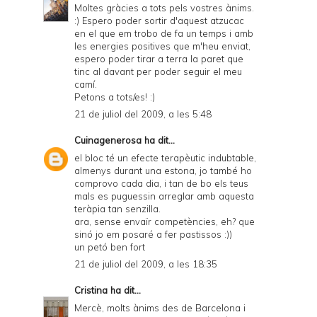
Moltes gràcies a tots pels vostres ànims.
:) Espero poder sortir d'aquest atzucac
en el que em trobo de fa un temps i amb
les energies positives que m'heu enviat,
espero poder tirar a terra la paret que
tinc al davant per poder seguir el meu
camí.
Petons a tots/es! :)
21 de juliol del 2009, a les 5:48
Cuinagenerosa
ha dit...
el bloc té un efecte terapèutic indubtable,
almenys durant una estona, jo també ho
comprovo cada dia, i tan de bo els teus
mals es puguessin arreglar amb aquesta
teràpia tan senzilla.
ara, sense envaïr competències, eh? que
sinó jo em posaré a fer pastissos :))
un petó ben fort
21 de juliol del 2009, a les 18:35
Cristina
ha dit...
Mercè, molts ànims des de Barcelona i