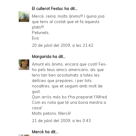
El cullerot Festuc
ha dit...
Mercè, reina, molts ànims!!! I quina joia
que tens al costat que et fa aquests
plats!!!
Petunets,
Eva.
20 de juliol del 2009, a les 21:42
Margarida
ha dit...
Amunt els ànims, encara que costi! Fes-
ho pels teus amics americans, als que
tens tan ben acostumats a totes les
delícies que prepares, i per tots
nosaltres, que et seguim amb molt de
gust.
Quin arròs més bo t'ha preparat l'Alfred.
Com es nota que té una bona mestra a
casa!
Molts petons, Mercè!
21 de juliol del 2009, a les 0:43
Mercè
ha dit...