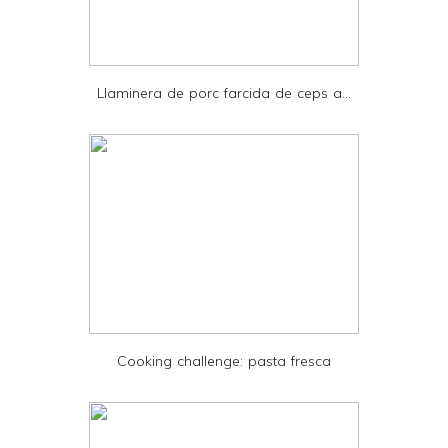
r
i
e
Llaminera de porc farcida de ceps a...
n
d
l
y
a
n
d
P
D
Cooking challenge: pasta fresca
F