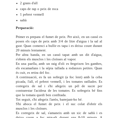
2 grans d'all
caps de rap o peix de roca
1 pebrot vermell
safrà
Preparació:
Primer es prepara el fumet de peix. Per això, en un cassó es
posen els caps de peix amb 3/4 de litre d'aigua i la sal al
gust. Quan comenci a bullir es tapa i es deixa coure durant
20 minuts lentament.
Per altra banda, en un cassó tapat amb un dit d'aigua,
s'obren els musclos i les cloïsses al vapor.
En una paella, amb un raig d'oli es fregeixen les gambes,
els escamarlans i la sépia tallada a rodanxes petites. Quan
és cuit, es retira del foc.
A continuació, es fa un sofregit (a foc lent) amb la ceba
picada, l'all, el pebrot vermell, i les tomates ratllades. Es
corregeix de sal i s'hi afegeix un pèl de sucre per
contrarestar l'acidesa de les tomates. Es sofregeix bé fins
que la tomata quedi ben confitada.
Tot seguit, s'hi afegeix l'arròs, barrejant-ho bé.
S'hi aboca el fumet de peix i el suc colat d'obrir els
musclos i les cloïsses.
Es corregeix de sal, s'amaneix amb un xic de safrà i es
deixa coure a foc mig-alt durant uns 8-10 minuts. A