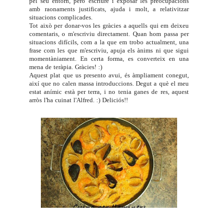
pel seu entorn, però escriure i exposar les preocupacions
amb raonaments justificats, ajuda i molt, a relativitzar
situacions complicades.
Tot això per donar-vos les gràcies a aquells qui em deixeu
comentaris, o m'escriviu directament. Quan hom passa per
situacions difícils, com a la que em trobo actualment, una
frase com les que m'escriviu, apuja els ànims ni que sigui
momentàniament. En certa forma, es converteix en una
mena de teràpia. Gràcies! :)
Aquest plat que us presento avui, és àmpliament conegut,
així que no calen massa introduccions. Degut a què el meu
estat anímic està per terra, i no tenia ganes de res, aquest
arròs l'ha cuinat l'Alfred. :) Deliciós!!