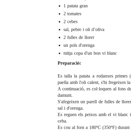
1 patata gran
2 tomates
2 cebes
sal, pebre i oli d’oliva
2 fulles de llorer
un pols d'orenga
mitja copa d'un bon vi blanc
Preparació:
Es talla la patata a rodanxes primes 
paella amb l'oli calent, s'hi fregeixen la
A continuació, es col·loquen al fons de 
damunt.
S'afegeixen un parell de fulles de llore
sal i d'orenga.
Es reguen els peixos amb el vi blanc i 
ceba.
Es cou al forn a 180ºC (350ºF) durant