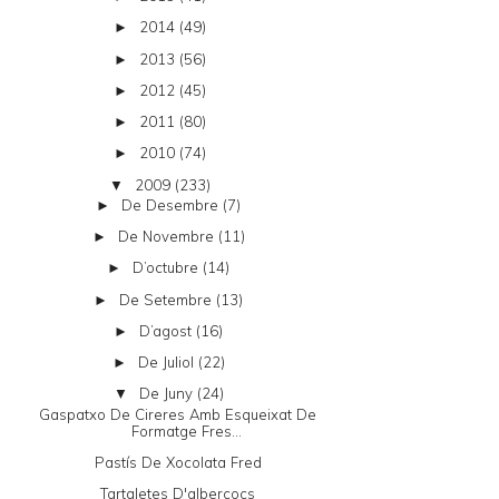
2014
(49)
►
2013
(56)
►
2012
(45)
►
2011
(80)
►
2010
(74)
►
2009
(233)
▼
De Desembre
(7)
►
De Novembre
(11)
►
D’octubre
(14)
►
De Setembre
(13)
►
D’agost
(16)
►
De Juliol
(22)
►
De Juny
(24)
▼
Gaspatxo De Cireres Amb Esqueixat De
Formatge Fres...
Pastís De Xocolata Fred
Tartaletes D'albercocs