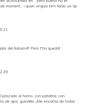
ben acostumats eh .. pero bueno no et
de moment,.. i quan vinguis te'n faràs un tip
10:21
ador del llobarro!!! Pero t'ha quedat
12:39
l pescado al horno, con patatita, con
ito de ajos, guindilla...¡Me encanta de todas