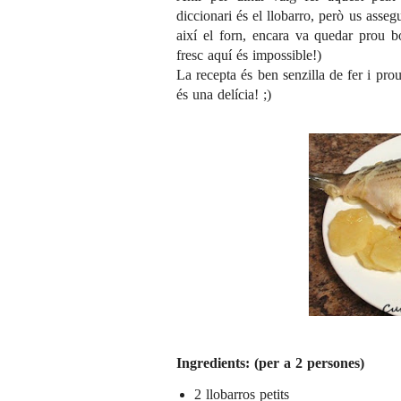
diccionari és el llobarro, però us asseg
així el forn, encara va quedar prou b
fresc aquí és impossible!)
La recepta és ben senzilla de fer i pro
és una delícia! ;)
Ingredients: (per a 2 persones)
2 llobarros petits