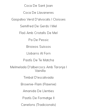
Coca De Sant Joan
Coca De Llavaneres
Gaspatxo Verd D'alvocats I Cloïsses
Semifred De Gerds I Mel
Flaó Amb Cristalls De Mel
Pa De Pessic
Brioixos Suïssos
Llobarro Al Forn
Pastís De Te Matcha
Melmelada D'albercocs Amb Taronja I
Vainilla
Timbal D'escalivada
Brownie-Flam (Flawnie)
Amanida De Llenties
Pastís De Formatge II
Canelons (tradicionals)