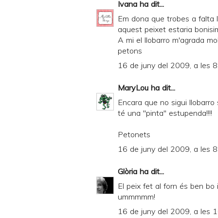
Ivana
ha dit...
Em dona que trobes a falta l
aquest peixet estaria bonisi
A mi el llobarro m'agrada mol
petons
16 de juny del 2009, a les 8
MaryLou
ha dit...
Encara que no sigui llobarro
té una "pinta" estupenda!!!!
Petonets
16 de juny del 2009, a les 8
Glòria
ha dit...
El peix fet al forn és ben b
ummmmm!
16 de juny del 2009, a les 