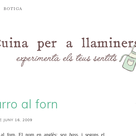
BOTIGA
rro al forn
E JUNY 16, 2009
x al forn. El nom en anglès:
sea bass
, i segons el