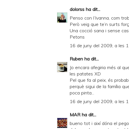
dolorss
ha dit...
Penso con l’Ivanna, com trobe
Però veig que te’n surts forç
Una cocció sana i sense casi
Petons
16 de juny del 2009, a les 
Ruben
ha dit...
Jo encara afegiria més al que d
les patates XD
Pel que fa al peix, és probab
perquè sigui de la família que
poca pinta...
16 de juny del 2009, a les 
MAR
ha dit...
bueno tot i així dóna el pego