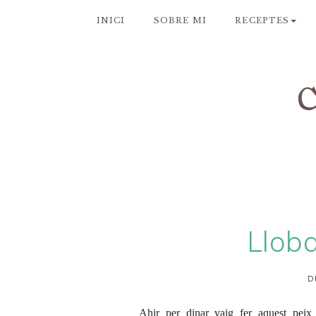
INICI
SOBRE MI
RECEPTES
Lloba
D
Ahir per dinar vaig fer aquest pei