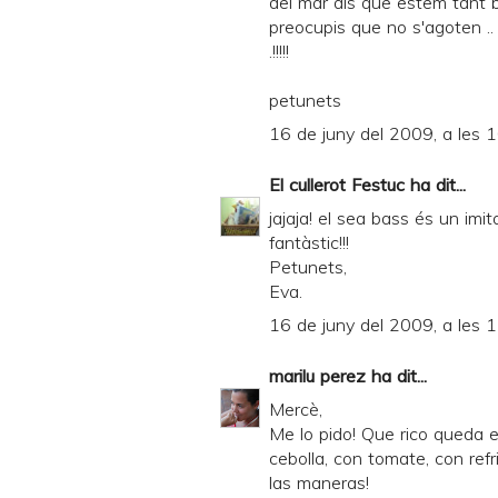
del mar als que estem tant 
preocupis que no s'agoten .. 
.!!!!!
petunets
16 de juny del 2009, a les 
El cullerot Festuc
ha dit...
jajaja! el sea bass és un imit
fantàstic!!!
Petunets,
Eva.
16 de juny del 2009, a les 
marilu perez
ha dit...
Mercè,
Me lo pido! Que rico queda e
cebolla, con tomate, con refr
las maneras!