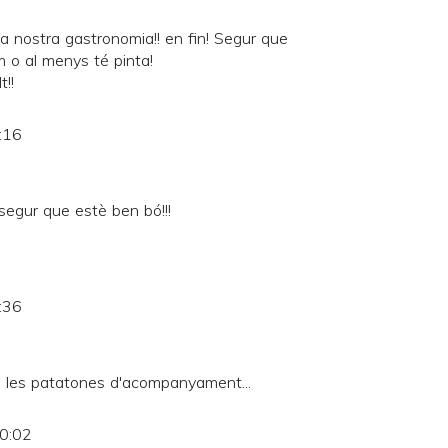
a nostra gastronomia!! en fin! Segur que
m o al menys té pinta!
t!!
:16
 segur que estè ben bó!!!
:36
o i les patatones d'acompanyament...
10:02