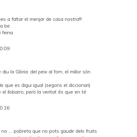
s a faltar el menjar de casa nostra!!!
a be.
 feina.
10:09
iu la Glòria: del peix al forn, el millor són
le que es digui igual (segons el diccionari)
 el llobarro, però la veritat és que en té
10:16
 no .... pobreta que no pots gaudir dels fruits