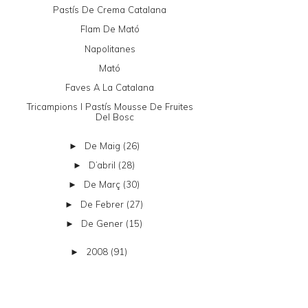
Pastís De Crema Catalana
Flam De Mató
Napolitanes
Mató
Faves A La Catalana
Tricampions I Pastís Mousse De Fruites
Del Bosc
De Maig
(26)
►
D’abril
(28)
►
De Març
(30)
►
De Febrer
(27)
►
De Gener
(15)
►
2008
(91)
►