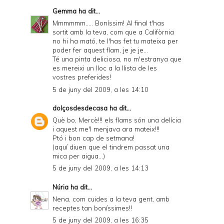
Gemma
ha dit...
Mmmmmm..... Boníssim! Al final t'has
sortit amb la teva, com que a Califòrnia
no hi ha mató, te l'has fet tu mateixa per
poder fer aquest flam, je je je...
Té una pinta deliciosa, no m'estranya que
es mereixi un lloc a la llista de les
vostres preferides!
5 de juny del 2009, a les 14:10
dolçosdesdecasa
ha dit...
Què bo, Mercè!!! els flams són una delícia
i aquest me'l menjava ara mateix!!!
Ptó i bon cap de setmana!
(aquí diuen que el tindrem passat una
mica per aigua...)
5 de juny del 2009, a les 14:13
Núria
ha dit...
Nena, com cuides a la teva gent, amb
receptes tan boníssimes!!
5 de juny del 2009, a les 16:35