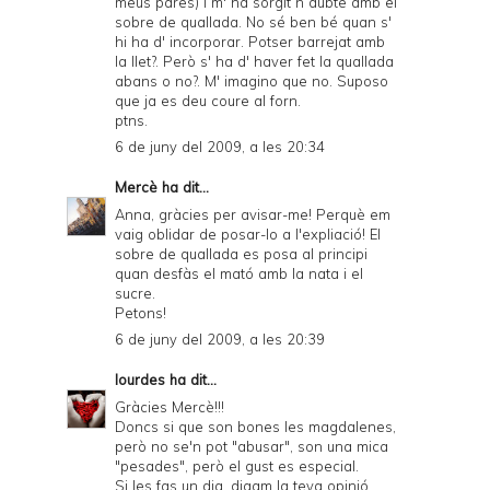
meus pares) i m' ha sorgit n dubte amb el
sobre de quallada. No sé ben bé quan s'
hi ha d' incorporar. Potser barrejat amb
la llet?. Però s' ha d' haver fet la quallada
abans o no?. M' imagino que no. Suposo
que ja es deu coure al forn.
ptns.
6 de juny del 2009, a les 20:34
Mercè
ha dit...
Anna, gràcies per avisar-me! Perquè em
vaig oblidar de posar-lo a l'expliació! El
sobre de quallada es posa al principi
quan desfàs el mató amb la nata i el
sucre.
Petons!
6 de juny del 2009, a les 20:39
lourdes
ha dit...
Gràcies Mercè!!!
Doncs si que son bones les magdalenes,
però no se'n pot "abusar", son una mica
"pesades", però el gust es especial.
Si les fas un dia, digam la teva opinió.