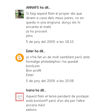
ANNAFS
ha dit...
Si faig aquest flam el proper dia que
dinem a casa dels meus pares, no en
queda ni una engruna, donçs els hi
encanta el mató.
Ja ho provaré.
ptns.
5 de juny del 2009, a les 18:10
Ester
ha dit...
Jo n'he fet un de molt semblant però amb
formatge philadelphia i ha quedat
boníssim.
Bon profit
Ester
5 de juny del 2009, a les 20:08
Ivana
ha dit...
Aquest flam el tenia pendent de postejar,
està bonísim!!! però d'un dia per l'altre
encara més!
petons