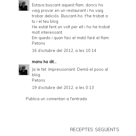
Estava buscant aquest flam, doncs ho
vaig provar en un restaurant i ho vaig
trobar deliciós. Buscant-ho, t'he trobat a
tu i el teu blog
He estat fent un volt per ell i ho he trobat
molt interessant.
Em quedo i quan faci el mató faré el flam.
Petons
16 d’octubre del 2012, a les 10:14
manu
ha dit...
Ja le fet: Impressionant. Demà el poso al
blog.
Petons
19 d’octubre del 2012, a les 0:13
Publica un comentari a l'entrada
RECEPTES SEGÜENTS