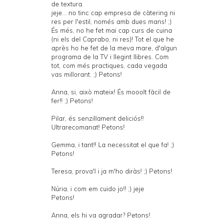
de textura.
jeje... no tinc cap empresa de càtering ni
res per l'estil, només amb dues mans! ;)
És més, no he fet mai cap curs de cuina
(ni els del Caprabo, ni res)! Tot el que he
après ho he fet de la meva mare, d'algun
programa de la TV i llegint llibres. Com
tot, com més practiques, cada vegada
vas millorant. ;) Petons!
Anna, si, això mateix! És mooolt fàcil de
fer!! ;) Petons!
Pilar, és senzillament deliciós!!
Ultrarecomanat! Petons!
Gemma, i tant!! La necessitat el que fa! ;)
Petons!
Teresa, prova'l i ja m'ho diràs! ;) Petons!
Núria, i com em cuido jo!! ;) jeje
Petons!
Anna, els hi va agradar? Petons!