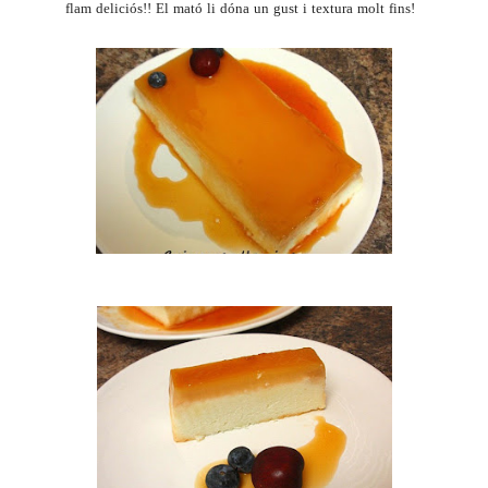
flam deliciós!! El mató li dóna un gust i textura molt fins!