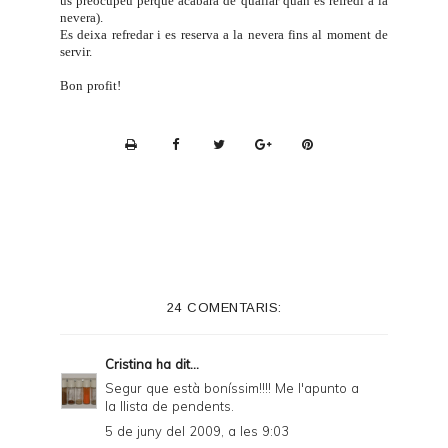
us preocupeu perquè acabarà de quallar quan es refredi a la
nevera).
Es deixa refredar i es reserva a la nevera fins al moment de
servir.
Bon profit!
P
r
i
n
t
e
24 COMENTARIS:
r
F
Cristina
ha dit...
r
Segur que està boníssim!!!! Me l'apunto a
la llista de pendents.
i
5 de juny del 2009, a les 9:03
e