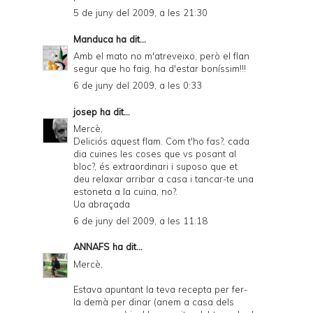
5 de juny del 2009, a les 21:30
Manduca
ha dit...
Amb el mato no m'atreveixo, però el flan
segur que ho faig, ha d'estar boníssim!!!
6 de juny del 2009, a les 0:33
josep
ha dit...
Mercè,
Deliciós aquest flam. Com t'ho fas?, cada
dia cuines les coses que vs posant al
bloc?, és extraordinari i suposo que et
deu relaxar arribar a casa i tancar-te una
estoneta a la cuina, no?.
Ua abraçada
6 de juny del 2009, a les 11:18
ANNAFS
ha dit...
Mercè,
Estava apuntant la teva recepta per fer-
la demà per dinar (anem a casa dels