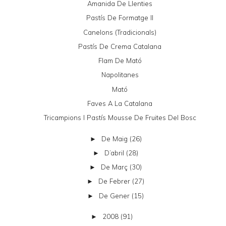
Amanida De Llenties
Pastís De Formatge II
Canelons (tradicionals)
Pastís De Crema Catalana
Flam De Mató
Napolitanes
Mató
Faves A La Catalana
Tricampions I Pastís Mousse De Fruites Del Bosc
De Maig
(26)
►
D’abril
(28)
►
De Març
(30)
►
De Febrer
(27)
►
De Gener
(15)
►
2008
(91)
►