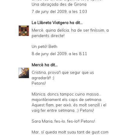
Una abraçada des de Girona
7 de juny del 2009, a les 1:03
La Llibreta Viatgera
ha dit...
Mercè, quina delícia, ha de ser finíssim, a
pendents directe!
Un petó! Beth
8 de juny del 2009, a les 8:11
Mercè
ha dit...
Cristina, prova'l que segur que us
agradarà!! ;)
Petons!
Mònica, doncs tampoc cuino massa...
majoritàriament els caps de setmana.
Aquest flam, per això, és molt senzill i el
vaig fer entre setmana. ;) Petons!
Sara Maria, fes-lo, fes-lo!! Petons!
Mar, sí queda molt suau tant de gust com