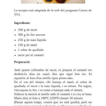
La recepta està adaptada de la web del programa
Cuines
de
TV3.
Ingredients:
100 g de sucre
300 g de llet sencera
250 g de nata líquida
250 g de mató
1 sobre de quallada
sucre per al caramel
Preparació:
Amb quatre cullerades de sucre, es prepara el caramel tot
desfent-lo dins un cassó, fins que sigui ben ros. Es
reparteix al fons d'un motlle tipus plum-cake.
En el vas del túrmix, s'hi barreja el mató, el sobre de
quallada, el sucre i la nata líquida, i es tritura. Tot seguit,
s'incorpora la llet, i es torna a barrejar amb el túrmix.
S'aboca la mescla al motlle amb el caramel i es cou al bany
Maria dins el forn a 180ºC (350ºF) durant 30 minuts.
(Passat aquest temps, veureu que no està quallat, però no