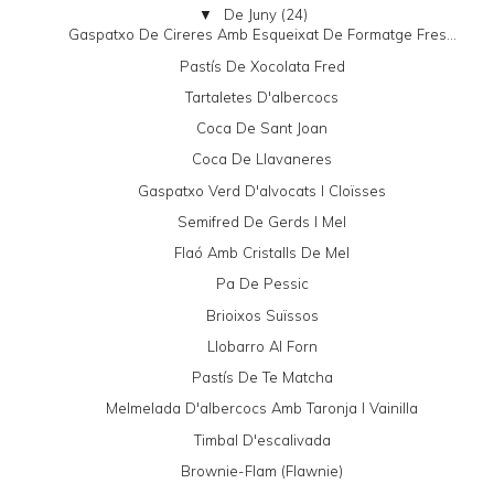
De Juny
(24)
▼
Gaspatxo De Cireres Amb Esqueixat De Formatge Fres...
Pastís De Xocolata Fred
Tartaletes D'albercocs
Coca De Sant Joan
Coca De Llavaneres
Gaspatxo Verd D'alvocats I Cloïsses
Semifred De Gerds I Mel
Flaó Amb Cristalls De Mel
Pa De Pessic
Brioixos Suïssos
Llobarro Al Forn
Pastís De Te Matcha
Melmelada D'albercocs Amb Taronja I Vainilla
Timbal D'escalivada
Brownie-Flam (Flawnie)