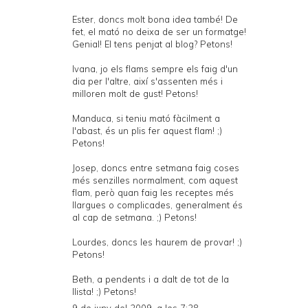
Ester, doncs molt bona idea també! De
fet, el mató no deixa de ser un formatge!
Genial! El tens penjat al blog? Petons!
Ivana, jo els flams sempre els faig d'un
dia per l'altre, així s'assenten més i
milloren molt de gust! Petons!
Manduca, si teniu mató fàcilment a
l'abast, és un plis fer aquest flam! ;)
Petons!
Josep, doncs entre setmana faig coses
més senzilles normalment, com aquest
flam, però quan faig les receptes més
llargues o complicades, generalment és
al cap de setmana. ;) Petons!
Lourdes, doncs les haurem de provar! ;)
Petons!
Beth, a pendents i a dalt de tot de la
llista! ;) Petons!