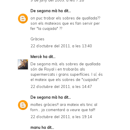
9 de juny del 2009, a les 7:28
De segona mà
ha dit...
on puc trobar els sobres de quallada??
son els mateixos que es fan servir per
fer "la cuajada" ??
Gràcies
22 d’octubre del 2011, a les 13:40
Mercè
ha dit...
De segona mà, els sobres de quallada
són de Royal i en trobaràs als
supermercats i grans superfícies. I sí, és
el mateix que els sobres de "cuajada".
22 d’octubre del 2011, a les 14:47
De segona mà
ha dit...
moltes gràcies!! ara mateix els tinc al
forn... ja comentaré a veure que tal!!
22 d’octubre del 2011, a les 19:14
manu
ha dit...