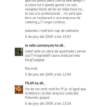
que fas penso però com té tant temps? i
a sobre tot li queda genial i no són
receptes fàcils de fer en mitja hora no...
tu vas a lo professional ... no serà que
tens un restaurant o una empresa de
catering ¿¿?? vinga confesa ..
petunets i molt bon cap de setmana
5 de juny del 2009, a les 10:53
la vella carmanyola
ha dit...
Uala!! amb un sibre de quachada i sense
ous?? m'agradat!! caura aviat pel meu
blog!! jejejeje
Records
5 de juny del 2009, a les 12:59
PILAR
ha dit...
Ha de ser molt, molt bo !!!! Jo, al igual que
la Mònica i la Mar al.lucino cada dia.
Petonets guapa!
5 de juny del 2009, a les 13:24