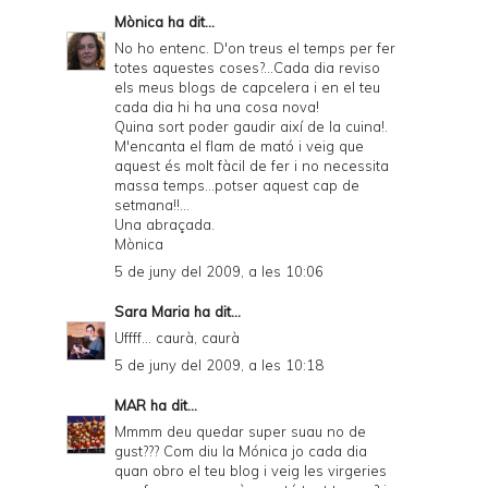
Mònica
ha dit...
n
No ho entenc. D'on treus el temps per fer
d
totes aquestes coses?...Cada dia reviso
els meus blogs de capcelera i en el teu
l
cada dia hi ha una cosa nova!
y
Quina sort poder gaudir així de la cuina!.
M'encanta el flam de mató i veig que
a
aquest és molt fàcil de fer i no necessita
massa temps...potser aquest cap de
n
setmana!!...
d
Una abraçada.
Mònica
P
5 de juny del 2009, a les 10:06
D
Sara Maria
ha dit...
F
Uffff... caurà, caurà
5 de juny del 2009, a les 10:18
MAR
ha dit...
Mmmm deu quedar super suau no de
gust??? Com diu la Mónica jo cada dia
quan obro el teu blog i veig les virgeries