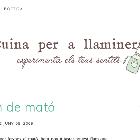
BOTIGA
m de mató
E JUNY 05, 2009
per fer-nos el
mató
, hem pogut tastar aquest flam que