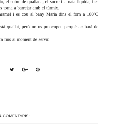
ó, el sobre de quallada, el sucre i la nata líquida, i es
i es torna a barrejar amb el túrmix.
aramel i es cou al bany Maria dins el forn a 180ºC
stà quallat, però no us preocupeu perquè acabarà de
ra fins al moment de servir.
4 COMENTARIS: