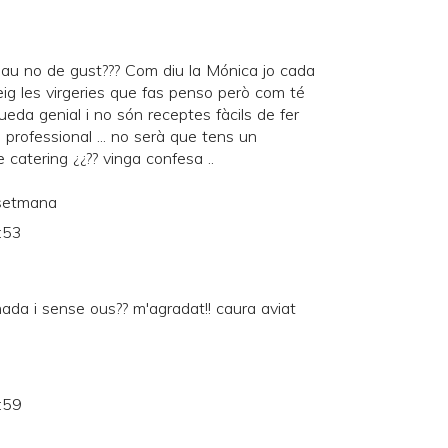
 no de gust??? Com diu la Mónica jo cada
eig les virgeries que fas penso però com té
queda genial i no són receptes fàcils de fer
o professional ... no serà que tens un
catering ¿¿?? vinga confesa ..
 setmana
:53
ada i sense ous?? m'agradat!! caura aviat
:59