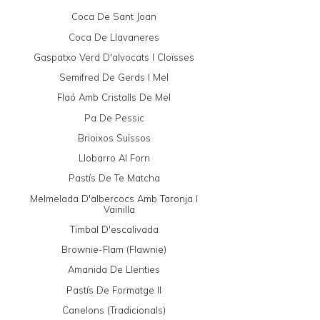
Coca De Sant Joan
Coca De Llavaneres
Gaspatxo Verd D'alvocats I Cloïsses
Semifred De Gerds I Mel
Flaó Amb Cristalls De Mel
Pa De Pessic
Brioixos Suïssos
Llobarro Al Forn
Pastís De Te Matcha
Melmelada D'albercocs Amb Taronja I
Vainilla
Timbal D'escalivada
Brownie-Flam (Flawnie)
Amanida De Llenties
Pastís De Formatge II
Canelons (tradicionals)