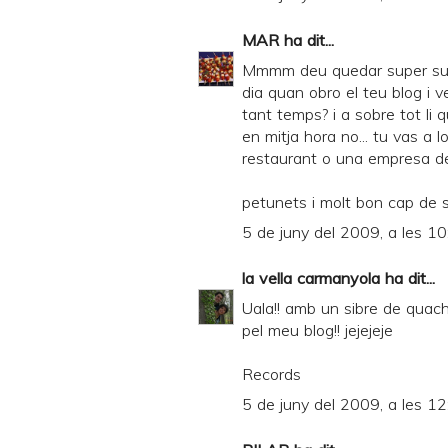
MAR
ha dit...
Mmmm deu quedar super suau
dia quan obro el teu blog i v
tant temps? i a sobre tot li 
en mitja hora no... tu vas a l
restaurant o una empresa de 
petunets i molt bon cap de
5 de juny del 2009, a les 10
la vella carmanyola
ha dit...
Uala!! amb un sibre de quach
pel meu blog!! jejejeje
Records
5 de juny del 2009, a les 12