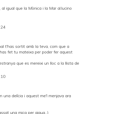
, al igual que la Mònica i la Mar al.lucino
:24
al t'has sortit amb la teva, com que a
l'has fet tu mateixa per poder fer aquest
estranya que es mereixi un lloc a la llista de
:10
ón una delícia i aquest me'l menjava ara
ssat una mica per aigua...)