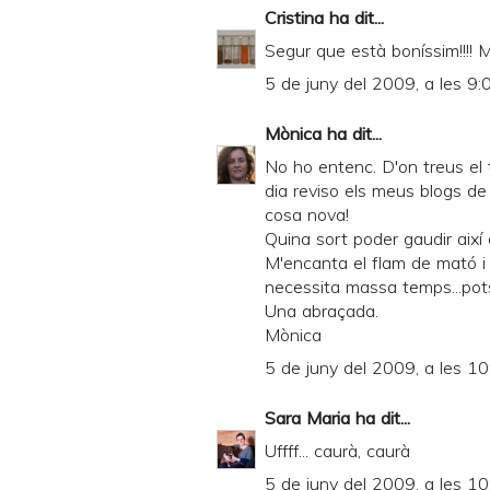
F
Cristina
ha dit...
r
Segur que està boníssim!!!! M
i
5 de juny del 2009, a les 9:
e
n
Mònica
ha dit...
d
No ho entenc. D'on treus el 
dia reviso els meus blogs de
l
cosa nova!
y
Quina sort poder gaudir així d
M'encanta el flam de mató i 
a
necessita massa temps...pots
n
Una abraçada.
d
Mònica
P
5 de juny del 2009, a les 10
D
Sara Maria
ha dit...
F
Uffff... caurà, caurà
5 de juny del 2009, a les 10