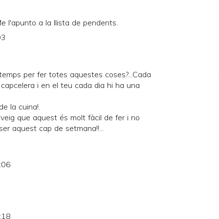
e l'apunto a la llista de pendents.
03
temps per fer totes aquestes coses?...Cada
 capcelera i en el teu cada dia hi ha una
e la cuina!.
veig que aquest és molt fàcil de fer i no
er aquest cap de setmana!!...
:06
:18