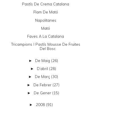
Pastís De Crema Catalana
Flam De Mató
Napolitanes
Mató
Faves A La Catalana
Tricampions I Pastís Mousse De Fruites
Del Bosc
De Maig
(26)
►
D’abril
(28)
►
De Març
(30)
►
De Febrer
(27)
►
De Gener
(15)
►
2008
(91)
►