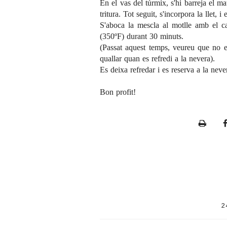
En el vas del túrmix, s'hi barreja el mat
tritura. Tot seguit, s'incorpora la llet, 
S'aboca la mescla al motlle amb el c
(350ºF) durant 30 minuts.
(Passat aquest temps, veureu que no e
quallar quan es refredi a la nevera).
Es deixa refredar i es reserva a la neve
Bon profit!
P
r
i
n
t
e
2
r