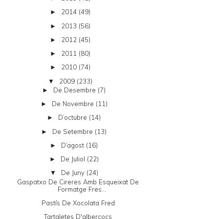
2014
(49)
►
2013
(56)
►
2012
(45)
►
2011
(80)
►
2010
(74)
►
2009
(233)
▼
De Desembre
(7)
►
De Novembre
(11)
►
D’octubre
(14)
►
De Setembre
(13)
►
D’agost
(16)
►
De Juliol
(22)
►
De Juny
(24)
▼
Gaspatxo De Cireres Amb Esqueixat De
Formatge Fres...
Pastís De Xocolata Fred
Tartaletes D'albercocs