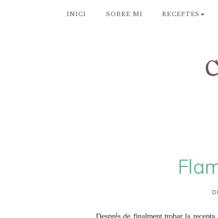
INICI
SOBRE MI
RECEPTES
Fla
D
Després de finalment trobar la recepta 