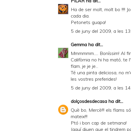
PILAR
ha dit...
Ha de ser molt, molt bo !!!! Jo
cada dia.
Petonets guapa!
5 de juny del 2009, a les 13
Gemma
ha dit...
Mmmmmm..... Boníssim! Al fin
Califòrnia no hi ha mató, te 
flam, je je je...
Té una pinta deliciosa, no m'
les vostres preferides!
5 de juny del 2009, a les 14
dolçosdesdecasa
ha dit...
Què bo, Mercè!!! els flams s
mateix!!!
Ptó i bon cap de setmana!
(aquí diuen que el tindrem pa