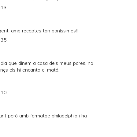
:13
gent, amb receptes tan boníssimes!!
:35
r dia que dinem a casa dels meus pares, no
nçs els hi encanta el mató.
:10
ant però amb formatge philadelphia i ha