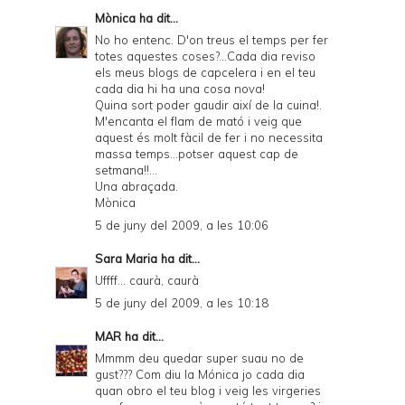
Mònica
ha dit...
n
No ho entenc. D'on treus el temps per fer
d
totes aquestes coses?...Cada dia reviso
els meus blogs de capcelera i en el teu
l
cada dia hi ha una cosa nova!
y
Quina sort poder gaudir així de la cuina!.
M'encanta el flam de mató i veig que
a
aquest és molt fàcil de fer i no necessita
massa temps...potser aquest cap de
n
setmana!!...
d
Una abraçada.
Mònica
P
5 de juny del 2009, a les 10:06
D
Sara Maria
ha dit...
F
Uffff... caurà, caurà
5 de juny del 2009, a les 10:18
MAR
ha dit...
Mmmm deu quedar super suau no de
gust??? Com diu la Mónica jo cada dia
quan obro el teu blog i veig les virgeries