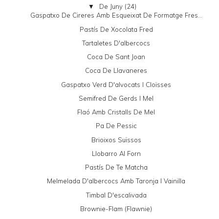
De Juny
(24)
▼
Gaspatxo De Cireres Amb Esqueixat De Formatge Fres...
Pastís De Xocolata Fred
Tartaletes D'albercocs
Coca De Sant Joan
Coca De Llavaneres
Gaspatxo Verd D'alvocats I Cloïsses
Semifred De Gerds I Mel
Flaó Amb Cristalls De Mel
Pa De Pessic
Brioixos Suïssos
Llobarro Al Forn
Pastís De Te Matcha
Melmelada D'albercocs Amb Taronja I Vainilla
Timbal D'escalivada
Brownie-Flam (Flawnie)