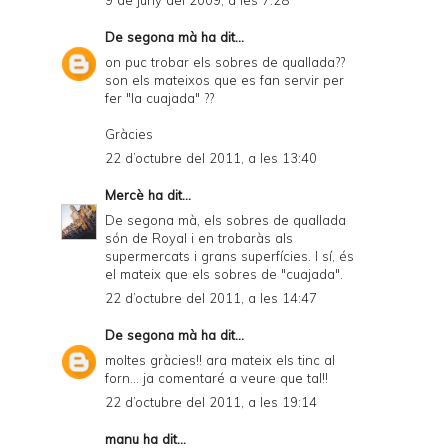
9 de juny del 2009, a les 7:28
De segona mà
ha dit...
on puc trobar els sobres de quallada??
son els mateixos que es fan servir per
fer "la cuajada" ??
Gràcies
22 d’octubre del 2011, a les 13:40
Mercè
ha dit...
De segona mà, els sobres de quallada
són de Royal i en trobaràs als
supermercats i grans superfícies. I sí, és
el mateix que els sobres de "cuajada".
22 d’octubre del 2011, a les 14:47
De segona mà
ha dit...
moltes gràcies!! ara mateix els tinc al
forn... ja comentaré a veure que tal!!
22 d’octubre del 2011, a les 19:14
manu
ha dit...