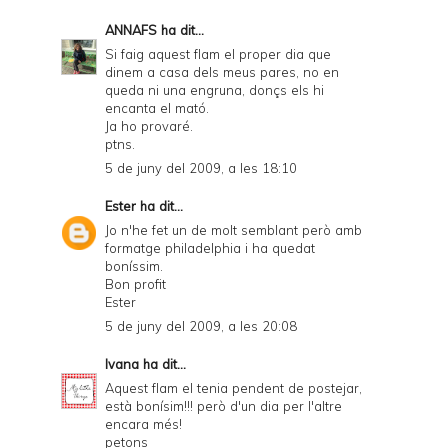
ANNAFS
ha dit...
Si faig aquest flam el proper dia que
dinem a casa dels meus pares, no en
queda ni una engruna, donçs els hi
encanta el mató.
Ja ho provaré.
ptns.
5 de juny del 2009, a les 18:10
Ester
ha dit...
Jo n'he fet un de molt semblant però amb
formatge philadelphia i ha quedat
boníssim.
Bon profit
Ester
5 de juny del 2009, a les 20:08
Ivana
ha dit...
Aquest flam el tenia pendent de postejar,
està bonísim!!! però d'un dia per l'altre
encara més!
petons