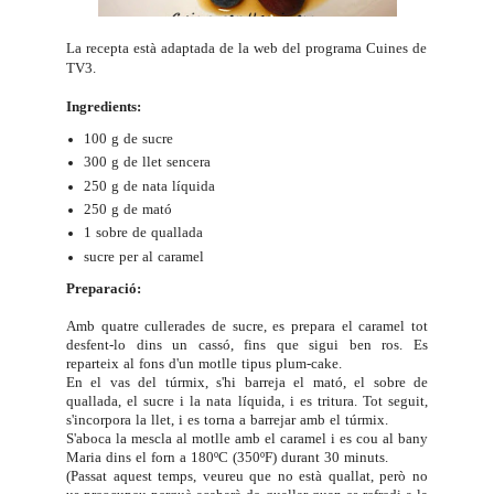
La recepta està adaptada de la web del programa
Cuines
de
TV3.
Ingredients:
100 g de sucre
300 g de llet sencera
250 g de nata líquida
250 g de mató
1 sobre de quallada
sucre per al caramel
Preparació:
Amb quatre cullerades de sucre, es prepara el caramel tot
desfent-lo dins un cassó, fins que sigui ben ros. Es
reparteix al fons d'un motlle tipus plum-cake.
En el vas del túrmix, s'hi barreja el mató, el sobre de
quallada, el sucre i la nata líquida, i es tritura. Tot seguit,
s'incorpora la llet, i es torna a barrejar amb el túrmix.
S'aboca la mescla al motlle amb el caramel i es cou al bany
Maria dins el forn a 180ºC (350ºF) durant 30 minuts.
(Passat aquest temps, veureu que no està quallat, però no