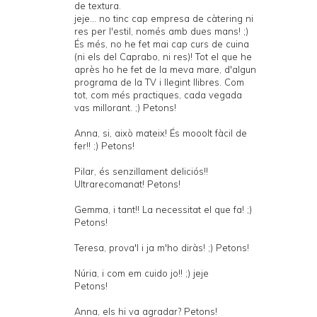
de textura.
jeje... no tinc cap empresa de càtering ni
res per l'estil, només amb dues mans! ;)
És més, no he fet mai cap curs de cuina
(ni els del Caprabo, ni res)! Tot el que he
après ho he fet de la meva mare, d'algun
programa de la TV i llegint llibres. Com
tot, com més practiques, cada vegada
vas millorant. ;) Petons!
Anna, si, això mateix! És mooolt fàcil de
fer!! ;) Petons!
Pilar, és senzillament deliciós!!
Ultrarecomanat! Petons!
Gemma, i tant!! La necessitat el que fa! ;)
Petons!
Teresa, prova'l i ja m'ho diràs! ;) Petons!
Núria, i com em cuido jo!! ;) jeje
Petons!
Anna, els hi va agradar? Petons!