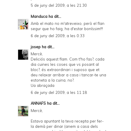
5 de juny del 2009, a les 21:30
Manduca
ha dit...
Amb el mato no m'atreveixo, però el flan
segur que ho faig, ha d'estar boníssim!!!
6 de juny del 2009, a les 0:33
josep
ha dit...
Mercè,
Deliciós aquest flam. Com t'ho fas?, cada
dia cuines les coses que vs posant al
bloc?, és extraordinari i suposo que et
deu relaxar arribar a casa i tancar-te una
estoneta a la cuina, no?.
Ua abraçada
6 de juny del 2009, a les 11:18
ANNAFS
ha dit...
Mercè,
Estava apuntant la teva recepta per fer-
la demà per dinar (anem a casa dels