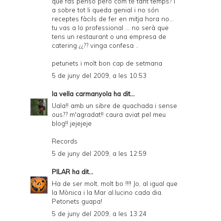
que fas penso però com té tant temps? i
a sobre tot li queda genial i no són
receptes fàcils de fer en mitja hora no...
tu vas a lo professional ... no serà que
tens un restaurant o una empresa de
catering ¿¿?? vinga confesa ..
petunets i molt bon cap de setmana
5 de juny del 2009, a les 10:53
la vella carmanyola
ha dit...
Uala!! amb un sibre de quachada i sense
ous?? m'agradat!! caura aviat pel meu
blog!! jejejeje
Records
5 de juny del 2009, a les 12:59
PILAR
ha dit...
Ha de ser molt, molt bo !!!! Jo, al igual que
la Mònica i la Mar al.lucino cada dia.
Petonets guapa!
5 de juny del 2009, a les 13:24