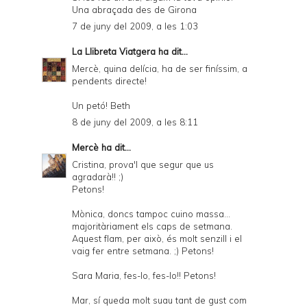
Una abraçada des de Girona
7 de juny del 2009, a les 1:03
La Llibreta Viatgera
ha dit...
Mercè, quina delícia, ha de ser finíssim, a
pendents directe!
Un petó! Beth
8 de juny del 2009, a les 8:11
Mercè
ha dit...
Cristina, prova'l que segur que us
agradarà!! ;)
Petons!
Mònica, doncs tampoc cuino massa...
majoritàriament els caps de setmana.
Aquest flam, per això, és molt senzill i el
vaig fer entre setmana. ;) Petons!
Sara Maria, fes-lo, fes-lo!! Petons!
Mar, sí queda molt suau tant de gust com