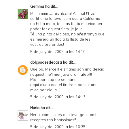
Gemma
ha dit...
Mmmmmm..... Boníssim! Al final t'has
sortit amb la teva, com que a Califòrnia
no hi ha mató, te l'has fet tu mateixa per
poder fer aquest flam, je je je...
Té una pinta deliciosa, no m'estranya que
es mereixi un lloc a la llista de les
vostres preferides!
5 de juny del 2009, a les 14:10
dolçosdesdecasa
ha dit...
Què bo, Mercè!!! els flams són una delícia
i aquest me'l menjava ara mateix!!!
Ptó i bon cap de setmana!
(aquí diuen que el tindrem passat una
mica per aigua...)
5 de juny del 2009, a les 14:13
Núria
ha dit...
Nena, com cuides a la teva gent, amb
receptes tan boníssimes!!
5 de juny del 2009, a les 16:35