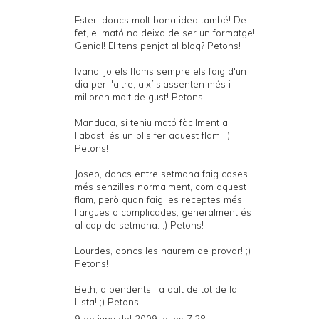
Ester, doncs molt bona idea també! De
fet, el mató no deixa de ser un formatge!
Genial! El tens penjat al blog? Petons!
Ivana, jo els flams sempre els faig d'un
dia per l'altre, així s'assenten més i
milloren molt de gust! Petons!
Manduca, si teniu mató fàcilment a
l'abast, és un plis fer aquest flam! ;)
Petons!
Josep, doncs entre setmana faig coses
més senzilles normalment, com aquest
flam, però quan faig les receptes més
llargues o complicades, generalment és
al cap de setmana. ;) Petons!
Lourdes, doncs les haurem de provar! ;)
Petons!
Beth, a pendents i a dalt de tot de la
llista! ;) Petons!