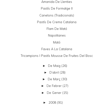
Amanida De Llenties
Pastís De Formatge II
Canelons (tradicionals)
Pastís De Crema Catalana
Flam De Mató
Napolitanes
Mató
Faves A La Catalana
Tricampions I Pastís Mousse De Fruites Del Bosc
De Maig
(26)
►
D’abril
(28)
►
De Març
(30)
►
De Febrer
(27)
►
De Gener
(15)
►
2008
(91)
►