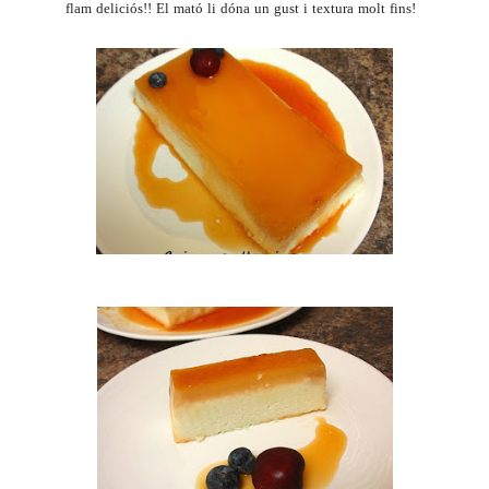
flam deliciós!! El mató li dóna un gust i textura molt fins!