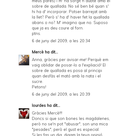
meus pares) i m' ha sorgit n dubte amb el
sobre de quallada. No sé ben bé quan s'
hi ha d' incorporar. Potser barrejat amb
la llet?. Però s' ha d' haver fet la quallada
abans o no?. M' imagino que no. Suposo
que ja es deu coure al forn.
ptns.
6 de juny del 2009, a les 20:34
Mercè
ha dit...
Anna, gràcies per avisar-me! Perquè em
vaig oblidar de posar-lo a l'expliació! El
sobre de quallada es posa al principi
quan desfàs el mató amb la nata i el
sucre.
Petons!
6 de juny del 2009, a les 20:39
lourdes
ha dit...
Gràcies Mercè!!!
Doncs si que son bones les magdalenes,
però no se'n pot "abusar", son una mica
"pesades", però el gust es especial.
Si les fas un dia, digam la teva opinió.