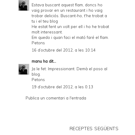
Estava buscant aquest flam, doncs ho
vaig provar en un restaurant i ho vaig
trobar deliciós. Buscant-ho, t'he trobat a
tu i el teu blog
He estat fent un volt per ell i ho he trobat
molt interessant.
Em quedo i quan faci el mató faré el flam.
Petons
16 d’octubre del 2012, a les 10:14
manu
ha dit...
Ja le fet: Impressionant. Demà el poso al
blog.
Petons
19 d’octubre del 2012, a les 0:13
Publica un comentari a l'entrada
RECEPTES SEGÜENTS