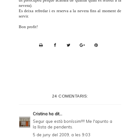
us preocupeu perquè acabarà de quallar quan es refredi a la
nevera).
Es deixa refredar i es reserva a la nevera fins al moment de
servir.
Bon profit!
P
r
i
n
t
e
24 COMENTARIS:
r
F
Cristina
ha dit...
r
Segur que està boníssim!!!! Me l'apunto a
la llista de pendents.
i
5 de juny del 2009, a les 9:03
e