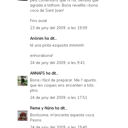
pels comentaris que hi ha, sembla que
agrada a tothom. Bona revetlla i bona
coca de Sant Joan!
Fins aviat
23 de juny del 2009, a les 19:09
Anònim ha dit...
té una pinta ezquisita mmmmh
enhorabona!
24 de juny del 2009, a les 9:41
ANNAFS
ha dit...
Bona i fàcil de preparar. Me l' apunto,
que les coques ens encanten a tots.
ptns.
24 de juny del 2009, a les 17:51
Reme y Núria
ha dit...
Boníssima, m'ancanta aquesta coca,
Peons.
24 de juny del 2009, a les 19:40