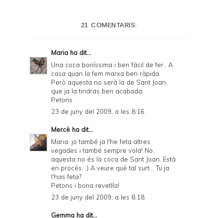
t
e
21 COMENTARIS:
r
F
Maria
ha dit...
r
Una coca boníssima i ben fàcil de fer.. A
casa quan la fem marxa ben ràpida.
i
Però aquesta no serà la de Sant Joan,
e
que ja la tindras ben acabada.
Petons
n
23 de juny del 2009, a les 8:16
d
Mercè
ha dit...
l
Maria, jo també ja l'he feta altres
y
vegades i també sempre vola! No,
aquesta no és la coca de Sant Joan. Està
a
en procés. ;) A veure què tal surt... Tu ja
l'has feta?
n
Petons i bona revetlla!
d
23 de juny del 2009, a les 8:18
P
Gemma
ha dit...