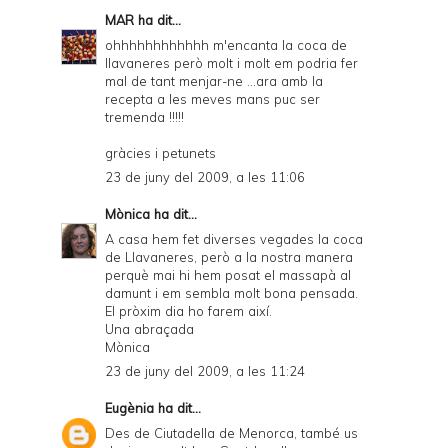
MAR
ha dit...
ohhhhhhhhhhhh m'encanta la coca de
llavaneres però molt i molt em podria fer
mal de tant menjar-ne ...ara amb la
recepta a les meves mans puc ser
tremenda !!!!!
gràcies i petunets
23 de juny del 2009, a les 11:06
Mònica
ha dit...
A casa hem fet diverses vegades la coca
de Llavaneres, però a la nostra manera
perquè mai hi hem posat el massapà al
damunt i em sembla molt bona pensada.
El pròxim dia ho farem així.
Una abraçada
Mònica
23 de juny del 2009, a les 11:24
Eugènia
ha dit...
Des de Ciutadella de Menorca, també us