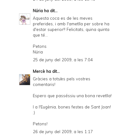
Núria
ha dit...
Aquesta coca es de les meves
preferides, i amb l'ametlla per sobre ha
d'estar superior!! Felicitats, quina quinta
que té...
Petons
Núria
25 de juny del 2009, a les 7:04
Mercè
ha dit...
Gràcies a tots/es pels vostres
comentaris!
Espero que passéssiu una bona revetlla!
I a l'Eugènia, bones festes de Sant Joan!
;)
Petons!
26 de juny del 2009, a les 1:17