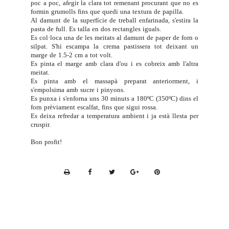
poc a poc, afegir la clara tot remenant procurant que no es
formin grumolls fins que quedi una textura de papilla.
Al damunt de la superfície de treball enfarinada, s'estira la
pasta de full. Es talla en dos rectangles iguals.
Es col·loca una de les meitats al damunt de paper de forn o
silpat. S'hi escampa la crema pastissera tot deixant un
marge de 1.5-2 cm a tot volt.
Es pinta el marge amb clara d'ou i es cobreix amb l'altra
meitat.
Es pinta amb el massapà preparat anteriorment, i
s'empolsima amb sucre i pinyons.
Es punxa i s'enforna uns 30 minuts a 180ºC (350ºC) dins el
forn prèviament escalfat, fins que sigui rossa.
Es deixa refredar a temperatura ambient i ja està llesta per
cruspir.
Bon profit!
P
r
i
n