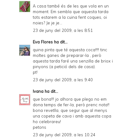
D
A casa també és de les que vola en un
moment. Em sembla que aquesta tarda
F
tots estarem a la cuina fent coques, oi
noies? Je je je...
23 de juny del 2009, a les 8:51
Eva Flores
ha dit...
quina pinta que té aquesta coca!!!! tinc
moltes ganes de preparar-la , però
aquesta tarda faré una senzilla de briox i
pinyons (a petició dels de casa).
pt!
23 de juny del 2009, a les 9:40
Ivana
ha dit...
que bona!!! jo alhora que plego no em
dona temps de fer-la, però prenc nota!!
bona revetlla, que segur que al menys
una copeta de cava i amb aquesta copa
ho celebrareu!
petons
23 de juny del 2009, a les 10:24