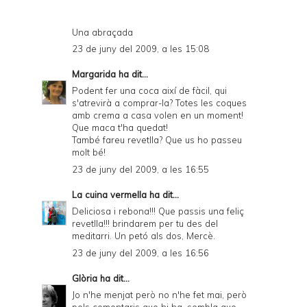
Una abraçada
23 de juny del 2009, a les 15:08
Margarida
ha dit...
Podent fer una coca així de fàcil, qui
s'atrevirà a comprar-la? Totes les coques
amb crema a casa volen en un moment!
Que maca t'ha quedat!
També fareu revetlla? Que us ho passeu
molt bé!
23 de juny del 2009, a les 16:55
La cuina vermella
ha dit...
Deliciosa i rebona!!! Que passis una feliç
revetlla!!! brindarem per tu des del
meditarri. Un petó als dos, Mercè.
23 de juny del 2009, a les 16:56
Glòria
ha dit...
Jo n'he menjat però no n'he fet mai, però