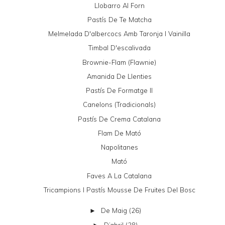
Llobarro Al Forn
Pastís De Te Matcha
Melmelada D'albercocs Amb Taronja I Vainilla
Timbal D'escalivada
Brownie-Flam (Flawnie)
Amanida De Llenties
Pastís De Formatge II
Canelons (tradicionals)
Pastís De Crema Catalana
Flam De Mató
Napolitanes
Mató
Faves A La Catalana
Tricampions I Pastís Mousse De Fruites Del Bosc
De Maig
(26)
►
D’abril
(28)