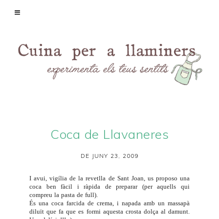
Coca de Llavaneres
DE JUNY 23, 2009
I avui, vigília de la revetlla de Sant Joan, us proposo una
coca ben fàcil i ràpida de preparar (per aquells qui
compreu la pasta de full).
És una coca farcida de crema, i napada amb un massapà
diluït que fa que es formi aquesta crosta dolça al damunt.