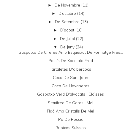
De Novembre
(11)
►
D’octubre
(14)
►
De Setembre
(13)
►
D’agost
(16)
►
De Juliol
(22)
►
De Juny
(24)
▼
Gaspatxo De Cireres Amb Esqueixat De Formatge Fres...
Pastís De Xocolata Fred
Tartaletes D'albercocs
Coca De Sant Joan
Coca De Llavaneres
Gaspatxo Verd D'alvocats I Cloïsses
Semifred De Gerds I Mel
Flaó Amb Cristalls De Mel
Pa De Pessic
Brioixos Suïssos