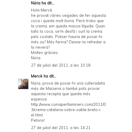
Núria ha dit...
Hola Mercè,
he provat vàries vegades de fer aquesta
coca i queda molt bona. Però trobo que
la crema, em queda massa líquida. Quan
tallo la coca, se'm desfà i surt la crema
pels costats. Potser hauria de posar-hi
més ou? Més farina? Deixar-la refredar a
la nevera?
Moltes gràcies,
Núria
27 de juliol del 2011, a les 10:18
Mercè
ha dit...
Núria, prova de posar-hi una culleradeta
més de Maizena o també pots provar
aquesta recepta que queda més
espessa:
http://www.cuinaperllaminers.com/2011/0
3/crema-catalana-sobre-sable-breto-i-
el.html
Petons!
27 de juliol del 2011, a les 14:21