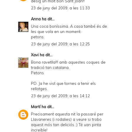
desig un molt bon Sant Joan!!
23 de juny del 2009, a les 11:33
Anna
ha dit...
Una coca boníssima. A casa també és de
les que vola en un moment.
petons.
23 de juny del 2009, a les 12:25
Xavi
ha dit...
Bona ravetlla!!! amb aquestes coques de
tradició tan catalana.
Petons
PD. Ja he vist que tornes a tenir els
rellotges.
23 de juny del 2009, a les 14:12
Martí
ha dit...
Precisament aquesta nit la passaré per
Llavaneres (i rodalies) a veure si trobo
aquest mós tan deliciós ;) Té uan pinta
increïble!