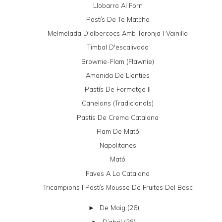
Llobarro Al Forn
Pastís De Te Matcha
Melmelada D'albercocs Amb Taronja I Vainilla
Timbal D'escalivada
Brownie-Flam (Flawnie)
Amanida De Llenties
Pastís De Formatge II
Canelons (tradicionals)
Pastís De Crema Catalana
Flam De Mató
Napolitanes
Mató
Faves A La Catalana
Tricampions I Pastís Mousse De Fruites Del Bosc
De Maig
(26)
►
D’abril
(28)