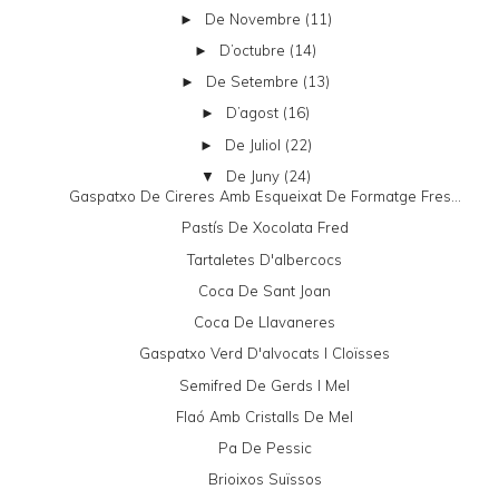
De Novembre
(11)
►
D’octubre
(14)
►
De Setembre
(13)
►
D’agost
(16)
►
De Juliol
(22)
►
De Juny
(24)
▼
Gaspatxo De Cireres Amb Esqueixat De Formatge Fres...
Pastís De Xocolata Fred
Tartaletes D'albercocs
Coca De Sant Joan
Coca De Llavaneres
Gaspatxo Verd D'alvocats I Cloïsses
Semifred De Gerds I Mel
Flaó Amb Cristalls De Mel
Pa De Pessic
Brioixos Suïssos