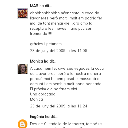
MAR
ha dit...
ohhhhhhhhhhhh m'encanta la coca de
llavaneres però molt i molt em podria fer
mal de tant menjar-ne ...ara amb la
recepta a les meves mans puc ser
tremenda !!!!!
gràcies i petunets
23 de juny del 2009, a les 11:06
Mònica
ha dit...
A casa hem fet diverses vegades la coca
de Llavaneres, però a la nostra manera
perquè mai hi hem posat el massapà al
damunt i em sembla molt bona pensada.
El pròxim dia ho farem així.
Una abraçada
Mònica
23 de juny del 2009, a les 11:24
Eugènia
ha dit...
Des de Ciutadella de Menorca, també us