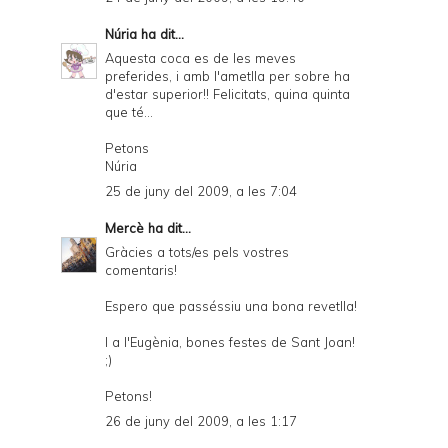
Núria
ha dit...
Aquesta coca es de les meves
preferides, i amb l'ametlla per sobre ha
d'estar superior!! Felicitats, quina quinta
que té...
Petons
Núria
25 de juny del 2009, a les 7:04
Mercè
ha dit...
Gràcies a tots/es pels vostres
comentaris!
Espero que passéssiu una bona revetlla!
I a l'Eugènia, bones festes de Sant Joan!
;)
Petons!
26 de juny del 2009, a les 1:17