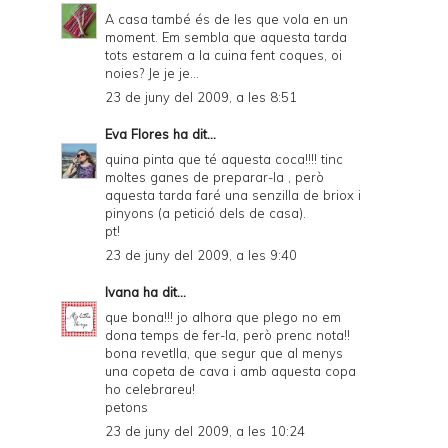
D
A casa també és de les que vola en un
moment. Em sembla que aquesta tarda
F
tots estarem a la cuina fent coques, oi
noies? Je je je...
23 de juny del 2009, a les 8:51
Eva Flores
ha dit...
quina pinta que té aquesta coca!!!! tinc
moltes ganes de preparar-la , però
aquesta tarda faré una senzilla de briox i
pinyons (a petició dels de casa).
pt!
23 de juny del 2009, a les 9:40
Ivana
ha dit...
que bona!!! jo alhora que plego no em
dona temps de fer-la, però prenc nota!!
bona revetlla, que segur que al menys
una copeta de cava i amb aquesta copa
ho celebrareu!
petons
23 de juny del 2009, a les 10:24