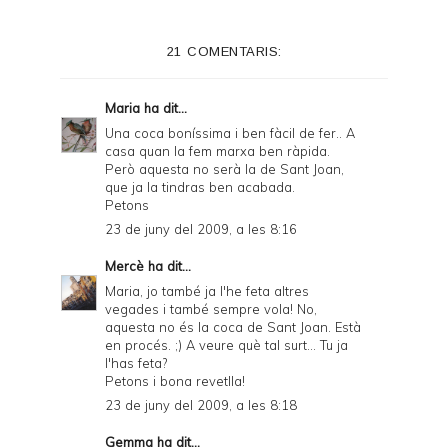
t
e
21 COMENTARIS:
r
F
Maria
ha dit...
r
Una coca boníssima i ben fàcil de fer.. A
casa quan la fem marxa ben ràpida.
i
Però aquesta no serà la de Sant Joan,
e
que ja la tindras ben acabada.
Petons
n
23 de juny del 2009, a les 8:16
d
Mercè
ha dit...
l
Maria, jo també ja l'he feta altres
y
vegades i també sempre vola! No,
aquesta no és la coca de Sant Joan. Està
a
en procés. ;) A veure què tal surt... Tu ja
l'has feta?
n
Petons i bona revetlla!
d
23 de juny del 2009, a les 8:18
P
Gemma
ha dit...