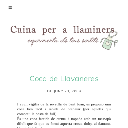
Coca de Llavaneres
DE JUNY 23, 2009
I avui, vigília de la revetlla de Sant Joan, us proposo una
coca ben fàcil i ràpida de preparar (per aquells qui
compreu la pasta de full).
És una coca farcida de crema, i napada amb un massapà
diluït que fa que es formi aquesta crosta dolça al damunt.