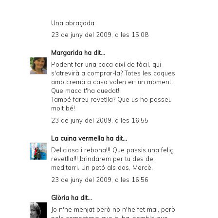
Una abraçada
23 de juny del 2009, a les 15:08
Margarida
ha dit...
Podent fer una coca així de fàcil, qui
s'atrevirà a comprar-la? Totes les coques
amb crema a casa volen en un moment!
Que maca t'ha quedat!
També fareu revetlla? Que us ho passeu
molt bé!
23 de juny del 2009, a les 16:55
La cuina vermella
ha dit...
Deliciosa i rebona!!! Que passis una feliç
revetlla!!! brindarem per tu des del
meditarri. Un petó als dos, Mercè.
23 de juny del 2009, a les 16:56
Glòria
ha dit...
Jo n'he menjat però no n'he fet mai, però