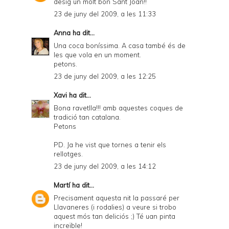
desig un molt bon Sant Joan!!
23 de juny del 2009, a les 11:33
Anna
ha dit...
Una coca boníssima. A casa també és de
les que vola en un moment.
petons.
23 de juny del 2009, a les 12:25
Xavi
ha dit...
Bona ravetlla!!! amb aquestes coques de
tradició tan catalana.
Petons
PD. Ja he vist que tornes a tenir els
rellotges.
23 de juny del 2009, a les 14:12
Martí
ha dit...
Precisament aquesta nit la passaré per
Llavaneres (i rodalies) a veure si trobo
aquest mós tan deliciós ;) Té uan pinta
increïble!