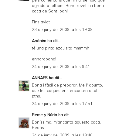
pels comentaris que hi ha, sembla que
agrada a tothom. Bona revetlla i bona
coca de Sant Joan!
Fins aviat
23 de juny del 2009, a les 19:09
Anònim ha dit...
té una pinta ezquisita mmmmh
enhorabona!
24 de juny del 2009, a les 9:41
ANNAFS
ha dit...
Bona i fàcil de preparar. Me l' apunto,
que les coques ens encanten a tots.
ptns.
24 de juny del 2009, a les 17:51
Reme y Núria
ha dit...
Boníssima, m'ancanta aquesta coca,
Peons.
24 de juny del 2009, a les 19:40