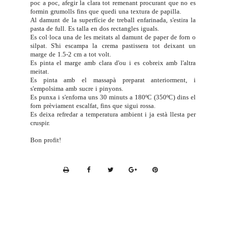
poc a poc, afegir la clara tot remenant procurant que no es
formin grumolls fins que quedi una textura de papilla.
Al damunt de la superfície de treball enfarinada, s'estira la
pasta de full. Es talla en dos rectangles iguals.
Es col·loca una de les meitats al damunt de paper de forn o
silpat. S'hi escampa la crema pastissera tot deixant un
marge de 1.5-2 cm a tot volt.
Es pinta el marge amb clara d'ou i es cobreix amb l'altra
meitat.
Es pinta amb el massapà preparat anteriorment, i
s'empolsima amb sucre i pinyons.
Es punxa i s'enforna uns 30 minuts a 180ºC (350ºC) dins el
forn prèviament escalfat, fins que sigui rossa.
Es deixa refredar a temperatura ambient i ja està llesta per
cruspir.
Bon profit!
P
r
i
n