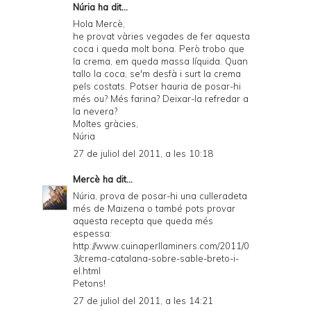
Núria ha dit...
Hola Mercè,
he provat vàries vegades de fer aquesta
coca i queda molt bona. Però trobo que
la crema, em queda massa líquida. Quan
tallo la coca, se'm desfà i surt la crema
pels costats. Potser hauria de posar-hi
més ou? Més farina? Deixar-la refredar a
la nevera?
Moltes gràcies,
Núria
27 de juliol del 2011, a les 10:18
Mercè
ha dit...
Núria, prova de posar-hi una culleradeta
més de Maizena o també pots provar
aquesta recepta que queda més
espessa:
http://www.cuinaperllaminers.com/2011/0
3/crema-catalana-sobre-sable-breto-i-
el.html
Petons!
27 de juliol del 2011, a les 14:21