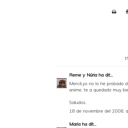
P
r
i
n
t
e
1
r
F
Reme y Núria
ha dit...
r
Mercè,yo no lo he probado d
i
anime, te a quedado muy bie
e
Saludos.
n
18 de novembre del 2008, a
d
l
Maria
ha dit...