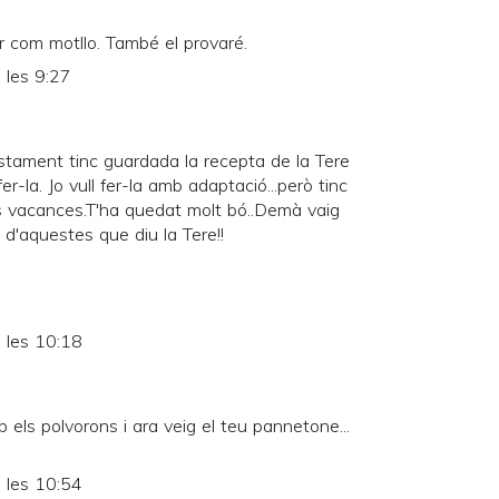
r com motllo. També el provaré.
 les 9:27
stament tinc guardada la recepta de la Tere
r-la. Jo vull fer-la amb adaptació...però tinc
 vacances.T'ha quedat molt bó..Demà vaig
 d'aquestes que diu la Tere!!
 les 10:18
 els polvorons i ara veig el teu pannetone...
 les 10:54