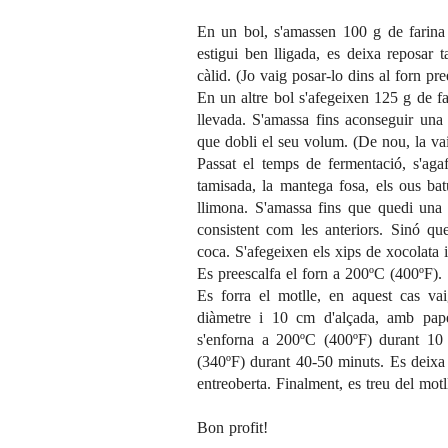
En un bol, s'amassen 100 g de farina
estigui ben lligada, es deixa reposar
càlid. (Jo vaig posar-lo dins al forn pr
En un altre bol s'afegeixen 125 g de fa
llevada. S'amassa fins aconseguir una 
que dobli el seu volum. (De nou, la vai
Passat el temps de fermentació, s'aga
tamisada, la mantega fosa, els ous bat
llimona. S'amassa fins que quedi un
consistent com les anteriors. Sinó q
coca. S'afegeixen els xips de xocolata i
Es preescalfa el forn a 200ºC (400ºF).
Es forra el motlle, en aquest cas va
diàmetre i 10 cm d'alçada, amb pap
s'enforna a 200ºC (400ºF) durant 10
(340ºF) durant 40-50 minuts. Es deixa 
entreoberta. Finalment, es treu del motl
Bon profit!