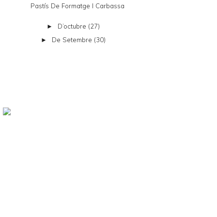
Pastís De Formatge I Carbassa
D’octubre
(27)
►
De Setembre
(30)
►