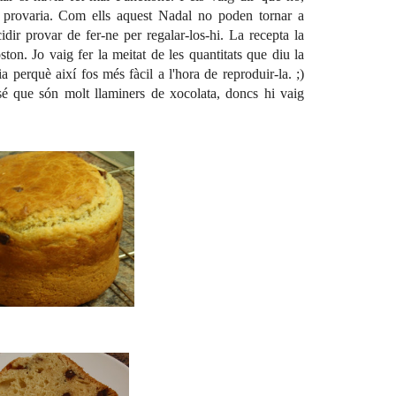
o provaria. Com ells aquest Nadal no poden tornar a
dir provar de fer-ne per regalar-los-hi. La recepta la
ston
. Jo vaig fer la meitat de les quantitats que diu la
a perquè així fos més fàcil a l'hora de reproduir-la. ;)
sé que són molt llaminers de xocolata, doncs hi vaig