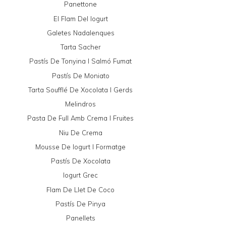
Panettone
El Flam Del Iogurt
Galetes Nadalenques
Tarta Sacher
Pastís De Tonyina I Salmó Fumat
Pastís De Moniato
Tarta Soufflé De Xocolata I Gerds
Melindros
Pasta De Full Amb Crema I Fruites
Niu De Crema
Mousse De Iogurt I Formatge
Pastís De Xocolata
Iogurt Grec
Flam De Llet De Coco
Pastís De Pinya
Panellets