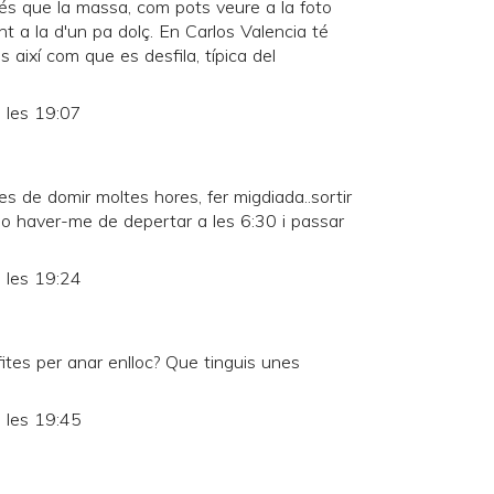
és que la massa, com pots veure a la foto
t a la d'un pa dolç. En Carlos Valencia té
 així com que es desfila, típica del
 les 19:07
s de domir moltes hores, fer migdiada..sortir
 No haver-me de depertar a les 6:30 i passar
 les 19:24
ofites per anar enlloc? Que tinguis unes
 les 19:45