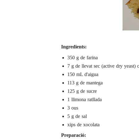
Ingredients:
350 g de farina
7 g de llevat sec (active dry yeast) 
150 mL d'aigua
113 g de mantega
125 g de sucre
1 llimona ratllada
3 ous
5 g de sal
xips de xocolata
Preparació: