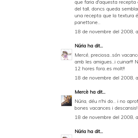
que faria d'aquesta recepta 
del tall, doncs queda semblan
una recepta que la textura és
panettone...
18 de novembre del 2008, a
Núria
ha dit...
Mercé, preciosa...són vacance
amb les amigues...i cuinar!!!
12 hores fora..es molt!!
18 de novembre del 2008, a
Mercè
ha dit...
Núria, déu n'hi do... i no apr
bones vacances i descansis!
18 de novembre del 2008, a
Núria
ha dit...