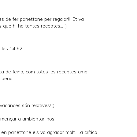
es de fer panettone per regalar!!! Et va
 que hi ha tantes receptes... :)
 les 14:52
ca de feina, com totes les receptes amb
a pena!
 vacances són relatives! ;)
omençar a ambientar-nos!
en panettone els va agradar molt. La crítica