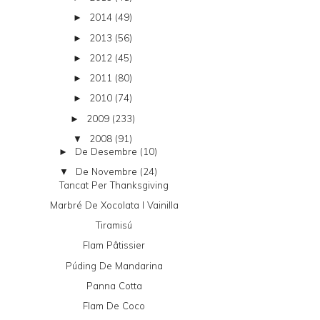
2014
(49)
►
2013
(56)
►
2012
(45)
►
2011
(80)
►
2010
(74)
►
2009
(233)
►
2008
(91)
▼
De Desembre
(10)
►
De Novembre
(24)
▼
Tancat Per Thanksgiving
Marbré De Xocolata I Vainilla
Tiramisú
Flam Pâtissier
Púding De Mandarina
Panna Cotta
Flam De Coco