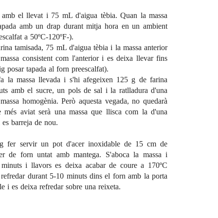
 amb el llevat i 75 mL d'aigua tèbia. Quan la massa
 tapada amb un drap durant mitja hora en un ambient
eescalfat a 50ºC-120ºF-).
rina tamisada, 75 mL d'aigua tèbia i la massa anterior
massa consistent com l'anterior i es deixa llevar fins
g posar tapada al forn preescalfat).
fa la massa llevada i s'hi afegeixen 125 g de farina
uts amb el sucre, un pols de sal i la ratlladura d'una
a massa homogènia. Però aquesta vegada, no quedarà
ue més aviat serà una massa que llisca com la d'una
 es barreja de nou.
ig fer servir un pot d'acer inoxidable de 15 cm de
er de forn untat amb mantega. S'aboca la massa i
 minuts i llavors es deixa acabar de coure a 170ºC
refredar durant 5-10 minuts dins el forn amb la porta
le i es deixa refredar sobre una reixeta.