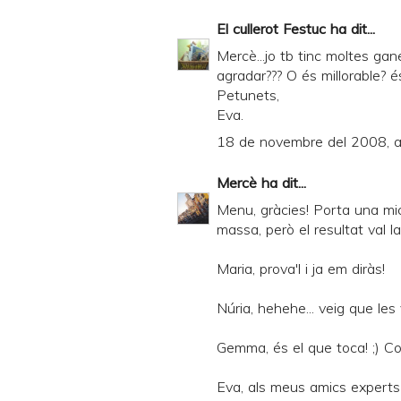
El cullerot Festuc
ha dit...
Mercè...jo tb tinc moltes gan
agradar??? O és millorable? és
Petunets,
Eva.
18 de novembre del 2008, a
Mercè
ha dit...
Menu, gràcies! Porta una mi
massa, però el resultat val l
Maria, prova'l i ja em diràs!
Núria, hehehe... veig que les
Gemma, és el que toca! ;) C
Eva, als meus amics experts 