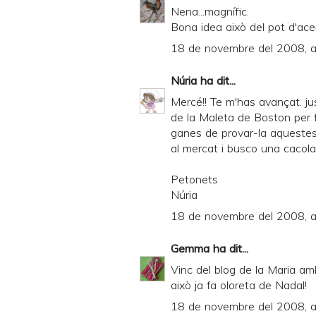
y
Nena...magnífic.
Bona idea això del pot d'ace
a
18 de novembre del 2008, a
n
d
Núria
ha dit...
P
Mercé!! Te m'has avançat. ju
D
de la Maleta de Boston per fe
ganes de provar-la aquestes
F
al mercat i busco una cacola
Petonets
Núria
18 de novembre del 2008, a
Gemma
ha dit...
Vinc del blog de la Maria amb
això ja fa oloreta de Nadal!
18 de novembre del 2008, a