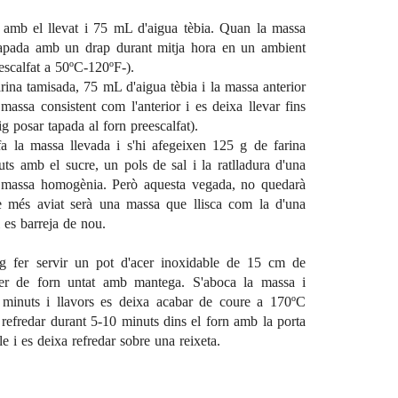
 amb el llevat i 75 mL d'aigua tèbia. Quan la massa
 tapada amb un drap durant mitja hora en un ambient
eescalfat a 50ºC-120ºF-).
rina tamisada, 75 mL d'aigua tèbia i la massa anterior
massa consistent com l'anterior i es deixa llevar fins
g posar tapada al forn preescalfat).
fa la massa llevada i s'hi afegeixen 125 g de farina
uts amb el sucre, un pols de sal i la ratlladura d'una
a massa homogènia. Però aquesta vegada, no quedarà
ue més aviat serà una massa que llisca com la d'una
 es barreja de nou.
ig fer servir un pot d'acer inoxidable de 15 cm de
er de forn untat amb mantega. S'aboca la massa i
 minuts i llavors es deixa acabar de coure a 170ºC
refredar durant 5-10 minuts dins el forn amb la porta
le i es deixa refredar sobre una reixeta.