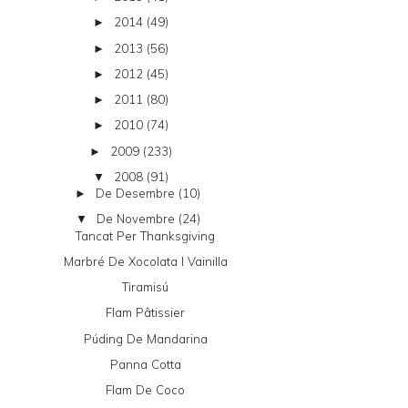
2014
(49)
►
2013
(56)
►
2012
(45)
►
2011
(80)
►
2010
(74)
►
2009
(233)
►
2008
(91)
▼
De Desembre
(10)
►
De Novembre
(24)
▼
Tancat Per Thanksgiving
Marbré De Xocolata I Vainilla
Tiramisú
Flam Pâtissier
Púding De Mandarina
Panna Cotta
Flam De Coco