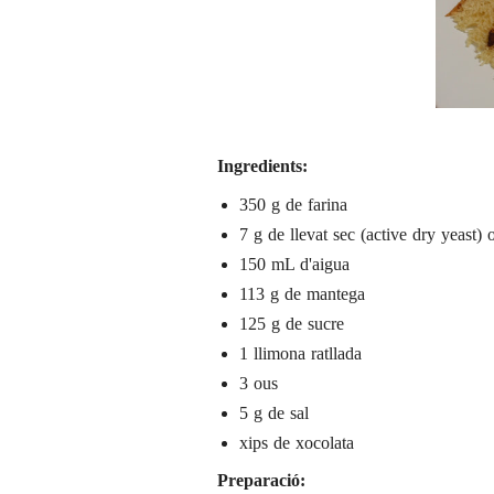
Ingredients:
350 g de farina
7 g de llevat sec (active dry yeast) 
150 mL d'aigua
113 g de mantega
125 g de sucre
1 llimona ratllada
3 ous
5 g de sal
xips de xocolata
Preparació: