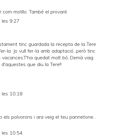
r com motllo. També el provaré.
 les 9:27
stament tinc guardada la recepta de la Tere
r-la. Jo vull fer-la amb adaptació...però tinc
 vacances.T'ha quedat molt bó..Demà vaig
 d'aquestes que diu la Tere!!
 les 10:18
 els polvorons i ara veig el teu pannetone...
 les 10:54