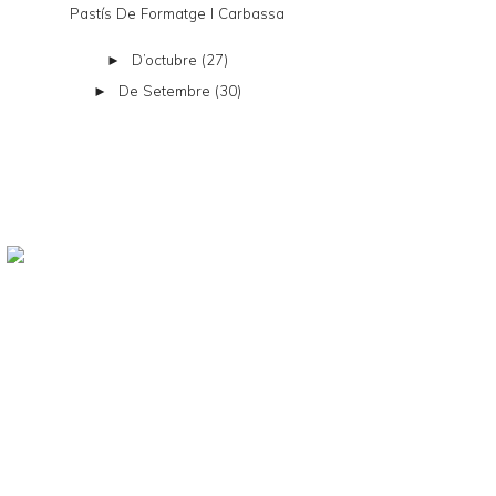
Pastís De Formatge I Carbassa
D’octubre
(27)
►
De Setembre
(30)
►