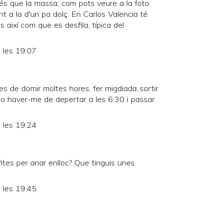
és que la massa, com pots veure a la foto
t a la d'un pa dolç. En Carlos Valencia té
 així com que es desfila, típica del
 les 19:07
s de domir moltes hores, fer migdiada..sortir
 No haver-me de depertar a les 6:30 i passar
 les 19:24
ofites per anar enlloc? Que tinguis unes
 les 19:45