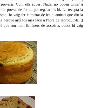
o provaria. Com ells aquest Nadal no poden tornar a
dir provar de fer-ne per regalar-los-hi. La recepta la
ston
. Jo vaig fer la meitat de les quantitats que diu la
a perquè així fos més fàcil a l'hora de reproduir-la. ;)
sé que són molt llaminers de xocolata, doncs hi vaig