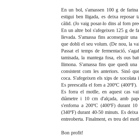
En un bol, s'amassen 100 g de farina
estigui ben lligada, es deixa reposar
càlid. (Jo vaig posar-lo dins al forn pr
En un altre bol s'afegeixen 125 g de fa
llevada. S'amassa fins aconseguir una 
que dobli el seu volum. (De nou, la vai
Passat el temps de fermentació, s'aga
tamisada, la mantega fosa, els ous bat
llimona. S'amassa fins que quedi un
consistent com les anteriors. Sinó q
coca. S'afegeixen els xips de xocolata i
Es preescalfa el forn a 200ºC (400ºF).
Es forra el motlle, en aquest cas va
diàmetre i 10 cm d'alçada, amb pap
s'enforna a 200ºC (400ºF) durant 10
(340ºF) durant 40-50 minuts. Es deixa 
entreoberta. Finalment, es treu del motl
Bon profit!