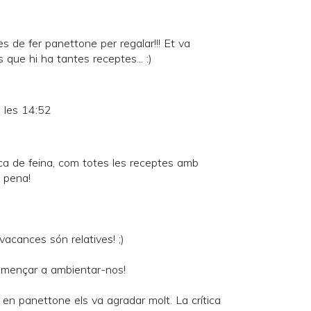
es de fer panettone per regalar!!! Et va
 que hi ha tantes receptes... :)
 les 14:52
ca de feina, com totes les receptes amb
a pena!
 vacances són relatives! ;)
omençar a ambientar-nos!
en panettone els va agradar molt. La crítica