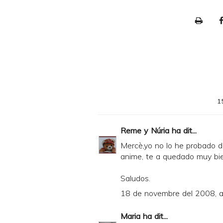
P
r
i
n
t
e
1
r
F
Reme y Núria
ha dit...
r
Mercè,yo no lo he probado d
i
anime, te a quedado muy bie
e
Saludos.
n
18 de novembre del 2008, a
d
l
Maria
ha dit...