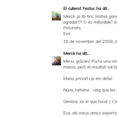
El cullerot Festuc
ha dit...
Mercè...jo tb tinc moltes gan
agradar??? O és millorable? és
Petunets,
Eva.
18 de novembre del 2008, a
Mercè
ha dit...
Menu, gràcies! Porta una mi
massa, però el resultat val l
Maria, prova'l i ja em diràs!
Núria, hehehe... veig que les
Gemma, és el que toca! ;) C
Eva, als meus amics experts 