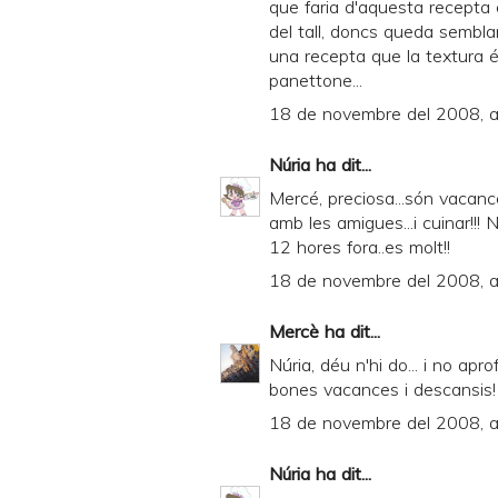
que faria d'aquesta recepta 
del tall, doncs queda semblan
una recepta que la textura és
panettone...
18 de novembre del 2008, a
Núria
ha dit...
Mercé, preciosa...són vacance
amb les amigues...i cuinar!!!
12 hores fora..es molt!!
18 de novembre del 2008, a
Mercè
ha dit...
Núria, déu n'hi do... i no apr
bones vacances i descansis!
18 de novembre del 2008, a
Núria
ha dit...