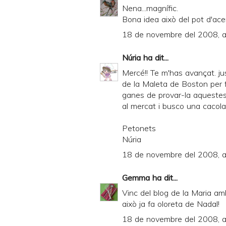
y
Nena...magnífic.
Bona idea això del pot d'ace
a
18 de novembre del 2008, a
n
d
Núria
ha dit...
P
Mercé!! Te m'has avançat. ju
D
de la Maleta de Boston per fe
ganes de provar-la aquestes
F
al mercat i busco una cacola
Petonets
Núria
18 de novembre del 2008, a
Gemma
ha dit...
Vinc del blog de la Maria amb
això ja fa oloreta de Nadal!
18 de novembre del 2008, a