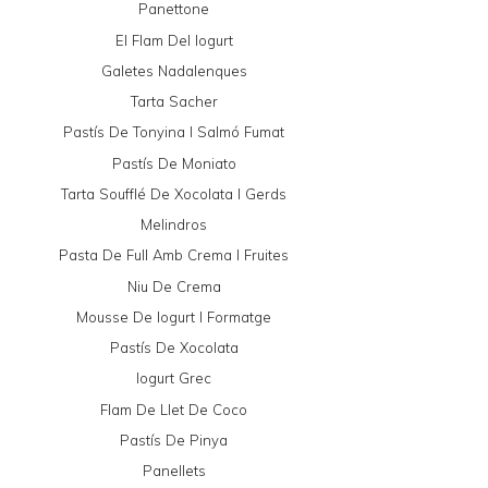
Panettone
El Flam Del Iogurt
Galetes Nadalenques
Tarta Sacher
Pastís De Tonyina I Salmó Fumat
Pastís De Moniato
Tarta Soufflé De Xocolata I Gerds
Melindros
Pasta De Full Amb Crema I Fruites
Niu De Crema
Mousse De Iogurt I Formatge
Pastís De Xocolata
Iogurt Grec
Flam De Llet De Coco
Pastís De Pinya
Panellets