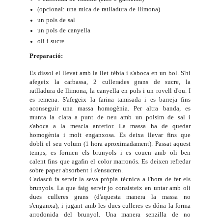
(opcional: una mica de ratlladura de llimona)
un pols de sal
un pols de canyella
oli i sucre
Preparació:
Es dissol el llevat amb la llet tèbia i s'aboca en un bol. S'hi
afegeix la carbassa, 2 cullerades grans de sucre, la
ratlladura de llimona, la canyella en pols i un rovell d'ou. I
es remena. S'afegeix la farina tamisada i es barreja fins
aconseguir una massa homogènia. Per altra banda, es
munta la clara a punt de neu amb un polsim de sal i
s'aboca a la mescla anterior. La massa ha de quedar
homogènia i molt enganxosa. Es deixa llevar fins que
dobli el seu volum (1 hora aproximadament). Passat aquest
temps, es formen els brunyols i es couen amb oli ben
calent fins que agafin el color marronós. Es deixen refredar
sobre paper absorbent i s'ensucren.
Cadascú fa servir la seva pròpia tècnica a l'hora de fer els
brunyols. La que faig servir jo consisteix en untar amb oli
dues culleres grans (d'aquesta manera la massa no
s'enganxa), i jugant amb les dues culleres es dóna la forma
arrodonida del brunyol. Una manera senzilla de no