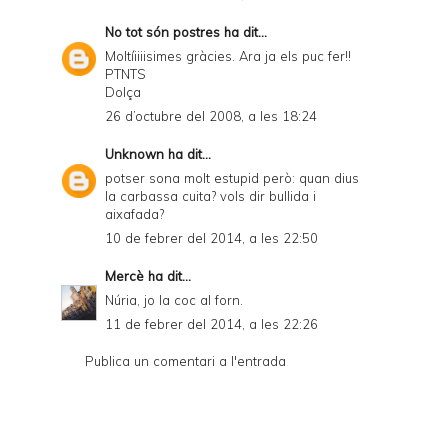
No tot són postres
ha dit...
Moltíiiiisimes gràcies. Ara ja els puc fer!!
PTNTS
Dolça
26 d’octubre del 2008, a les 18:24
Unknown
ha dit...
potser sona molt estupid però: quan dius
la carbassa cuita? vols dir bullida i
aixafada?
10 de febrer del 2014, a les 22:50
Mercè
ha dit...
Núria, jo la coc al forn.
11 de febrer del 2014, a les 22:26
Publica un comentari a l'entrada