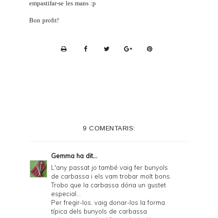
empastifar-se les mans :p
Bon profit!
P
r
i
n
t
e
9 COMENTARIS:
r
F
Gemma
ha dit...
r
L'any passat jo també vaig fer bunyols
de carbassa i els vam trobar molt bons.
i
Trobo que la carbassa dóna un gustet
e
especial...
Per fregir-los, vaig donar-los la forma
n
típica dels bunyols de carbassa