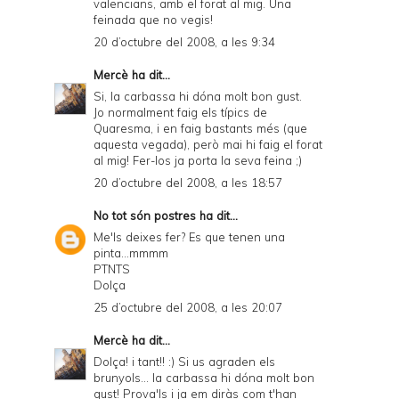
valencians, amb el forat al mig. Una
d
feinada que no vegis!
l
20 d’octubre del 2008, a les 9:34
y
Mercè
ha dit...
a
Si, la carbassa hi dóna molt bon gust.
Jo normalment faig els típics de
n
Quaresma, i en faig bastants més (que
d
aquesta vegada), però mai hi faig el forat
al mig! Fer-los ja porta la seva feina ;)
P
20 d’octubre del 2008, a les 18:57
D
No tot són postres
ha dit...
F
Me'ls deixes fer? Es que tenen una
pinta...mmmm
PTNTS
Dolça
25 d’octubre del 2008, a les 20:07
Mercè
ha dit...
Dolça! i tant!! :) Si us agraden els
brunyols... la carbassa hi dóna molt bon
gust! Prova'ls i ja em diràs com t'han