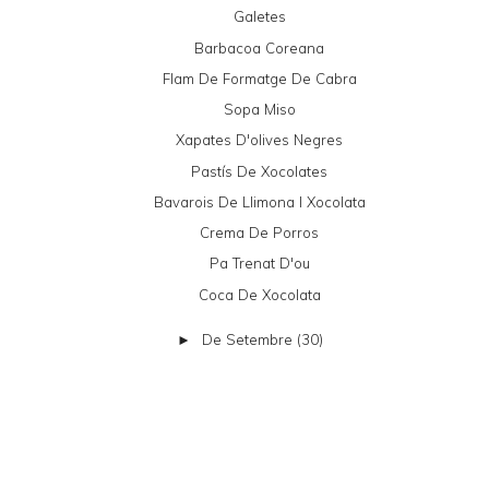
Galetes
Barbacoa Coreana
Flam De Formatge De Cabra
Sopa Miso
Xapates D'olives Negres
Pastís De Xocolates
Bavarois De Llimona I Xocolata
Crema De Porros
Pa Trenat D'ou
Coca De Xocolata
De Setembre
(30)
►