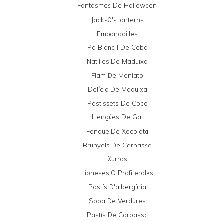
Fantasmes De Halloween
Jack-O'-Lanterns
Empanadilles
Pa Blanc I De Ceba
Natilles De Maduixa
Flam De Moniato
Delícia De Maduixa
Pastissets De Coco
Llengües De Gat
Fondue De Xocolata
Brunyols De Carbassa
Xurros
Lioneses O Profiteroles
Pastís D'albergínia
Sopa De Verdures
Pastís De Carbassa