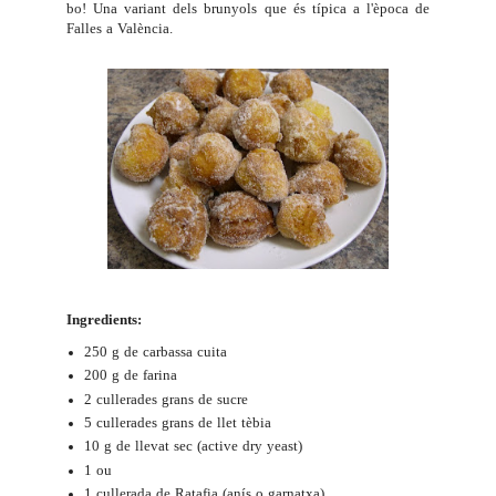
bo! Una variant dels brunyols que és típica a l'època de
Falles a València.
Ingredients:
250 g de carbassa cuita
200 g de farina
2 cullerades grans de sucre
5 cullerades grans de llet tèbia
10 g de llevat sec (active dry yeast)
1 ou
1 cullerada de Ratafia (anís o garnatxa)