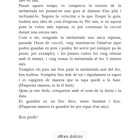
tant en tant.
Passat aquest temps, es comprova la textura de la
melmelada tot posant-ne una gota al damunt d'un plat i
inclinant-lo. Segons la velocitat a la que llisqui la gota,
tindreu una idea de com d'espessa és. Per tant, si en aquest
punt la voleu més espessa, es pot continuar la cocció
durant una estona més.
Com a mi, m'agrada la melmelada una mica espessa,
passada l'hora de cocció, vaig enretirar-ne l'almívar (que
podeu guardar en pots i podeu fer servir per enriquir pa de
pessic per exemple), i les prunes cuites les vaig triturar
amb el túrmix, i vaig tornar la melmelada al foc 5 minuts
més.
S'omplen els pots tan bon punt la melmelada surt del foc,
ben bullent. S'omplen fins dalt de tot i ràpidament es tapen
i es capgiren de manera que la tapa quedi a la base.
(D'aquesta manera, es fa el buit).
Quan ja són freds, s'etiqueten amb el nom de la fruita i la
data.
Es guarden en un lloc fresc, sense humitat i fosc.
(D'aquesta manera es guarden bé per espai d'un any).
Bon profit!
altres dolços