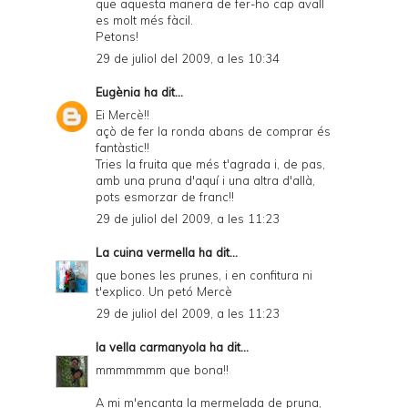
que aquesta manera de fer-ho cap avall
es molt més fàcil.
Petons!
29 de juliol del 2009, a les 10:34
Eugènia
ha dit...
Ei Mercè!!
açò de fer la ronda abans de comprar és
fantàstic!!
Tries la fruita que més t'agrada i, de pas,
amb una pruna d'aquí i una altra d'allà,
pots esmorzar de franc!!
29 de juliol del 2009, a les 11:23
La cuina vermella
ha dit...
que bones les prunes, i en confitura ni
t'explico. Un petó Mercè
29 de juliol del 2009, a les 11:23
la vella carmanyola
ha dit...
mmmmmmm que bona!!
A mi m'encanta la mermelada de pruna,