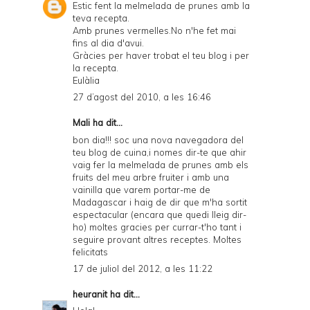
Estic fent la melmelada de prunes amb la
teva recepta.
Amb prunes vermelles.No n'he fet mai
fins al dia d'avui.
Gràcies per haver trobat el teu blog i per
la recepta.
Eulàlia
27 d’agost del 2010, a les 16:46
Mali ha dit...
bon dia!!! soc una nova navegadora del
teu blog de cuina,i nomes dir-te que ahir
vaig fer la melmelada de prunes amb els
fruits del meu arbre fruiter i amb una
vainilla que varem portar-me de
Madagascar i haig de dir que m'ha sortit
espectacular (encara que quedi lleig dir-
ho) moltes gracies per currar-t'ho tant i
seguire provant altres receptes. Moltes
felicitats
17 de juliol del 2012, a les 11:22
heuranit
ha dit...