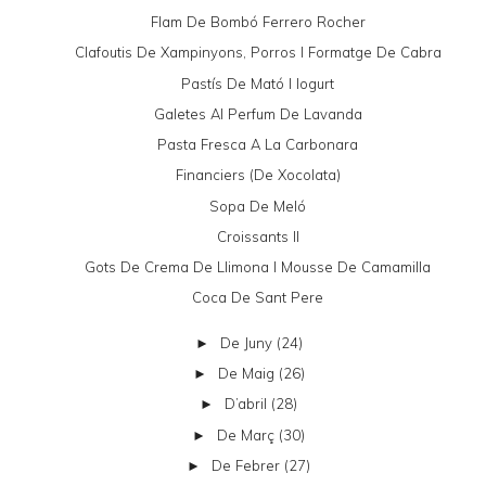
Flam De Bombó Ferrero Rocher
Clafoutis De Xampinyons, Porros I Formatge De Cabra
Pastís De Mató I Iogurt
Galetes Al Perfum De Lavanda
Pasta Fresca A La Carbonara
Financiers (de Xocolata)
Sopa De Meló
Croissants II
Gots De Crema De Llimona I Mousse De Camamilla
Coca De Sant Pere
De Juny
(24)
►
De Maig
(26)
►
D’abril
(28)
►
De Març
(30)
►
De Febrer
(27)
►