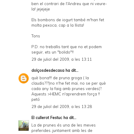
ben el contrari de l'Andreu que ni veure-
la! jejejeje
Els bombons de iogurt també m'han fet
molta pexoca, cap a la llista!
Tons
P.D: no treballis tant que no et podem
seguir, ets un "bolido"!!
29 de juliol del 2009, a les 13:11
dolçosdesdecasa
ha dit...
què bona!!! de pruna groga ( la
claudis???)no n'he fet mai, no se per què
cada any la faig amb prunes verdes(?.
Aquests >HEMC n'aprendrem força !!
petó
29 de juliol del 2009, a les 13:28
El cullerot Festuc
ha dit...
La de prunes és una de les meves
preferides..juntament amb les de