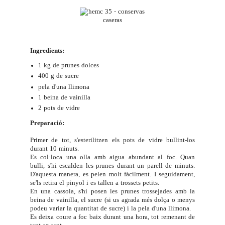
Ingredients:
1 kg de prunes dolces
400 g de sucre
pela d'una llimona
1 beina de vainilla
2 pots de vidre
Preparació:
Primer de tot, s'esterilitzen els pots de vidre bullint-los
durant 10 minuts.
Es col·loca una olla amb aigua abundant al foc. Quan
bulli, s'hi escalden les prunes durant un parell de minuts.
D'aquesta manera, es pelen molt fàcilment. I seguidament,
se'ls retira el pinyol i es tallen a trossets petits.
En una cassola, s'hi posen les prunes trossejades amb la
beina de vainilla, el sucre (si us agrada més dolça o menys
podeu variar la quantitat de sucre) i la pela d'una llimona.
Es deixa coure a foc baix durant una hora, tot remenant de