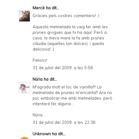
Mercè
ha dit...
Gràcies pels vostres comentaris! :)
Aquesta melmelada la vaig fer amb les
prunes grogues que hi ha aquí. Però a
casa, la meva mare la fa amb prunes
clàudia (aquelles tan dolces), i queda
deliciosa! ;)
Petons!
31 de juliol del 2009, a les 5:58
Núria
ha dit...
M'agrada molt el toc de vainilla!!! La
melmelada de prunes m'encanta!! Ara no
puc embolicar-me amb melmelades, però
intentaré fer alguna...
Núria
31 de juliol del 2009, a les 22:38
Unknown
ha dit...