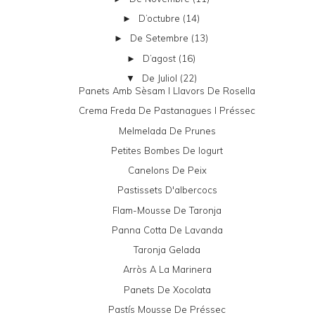
D’octubre
(14)
►
De Setembre
(13)
►
D’agost
(16)
►
De Juliol
(22)
▼
Panets Amb Sèsam I Llavors De Rosella
Crema Freda De Pastanagues I Préssec
Melmelada De Prunes
Petites Bombes De Iogurt
Canelons De Peix
Pastissets D'albercocs
Flam-Mousse De Taronja
Panna Cotta De Lavanda
Taronja Gelada
Arròs A La Marinera
Panets De Xocolata
Pastís Mousse De Préssec