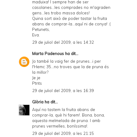
maduixa! I sempre han de ser
casolanes...les comprades no m'agraden
gens...les trobo massa dolces!
Quina sort això de poder tastar la fruita
abans de comprar-la...aquí ni de conya! :(
Petunets,
Eva.
29 de juliol del 2009, a les 14:32
Marta Padenous
ha dit...
Jo també la vaig fer de prunes...i per
l'Hemc 35...no troves que la de pruna és
la millor?
Je je
Ptnts
29 de juliol del 2009, a les 16:39
Glòria
ha dit...
Aquí no tastem la fruita abans de
comprar-la, què hi farem!. Bona, bona,
aquesta melmelada de pruna. I amb
prunes vermelles, boníssima!.
29 de juliol del 2009, a les 21:15