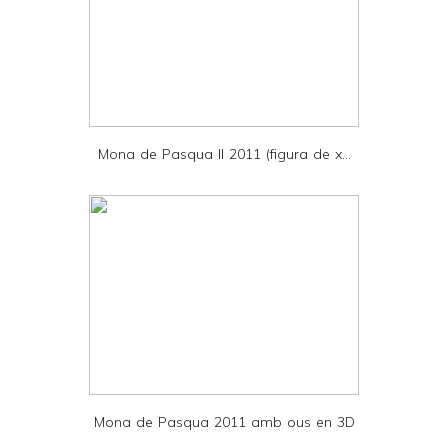
a
n
d
P
D
Mona de Pasqua II 2011 (figura de x...
F
Mona de Pasqua 2011 amb ous en 3D