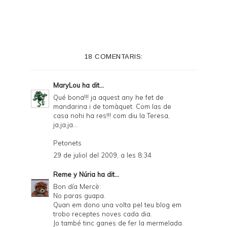
18 COMENTARIS:
MaryLou
ha dit...
Qué bona!!! ja aquest any he fet de
mandarina i de tomàquet. Com las de
casa nohi ha res!!! com diu la Teresa,
ja,ja,ja...
Petonets
29 de juliol del 2009, a les 8:34
Reme y Núria
ha dit...
Bon día Mercè:
No paras guapa.
Quan em dono una volta pel teu blog em
trobo receptes noves cada dia.
Jo també tinc ganes de fer la mermelada