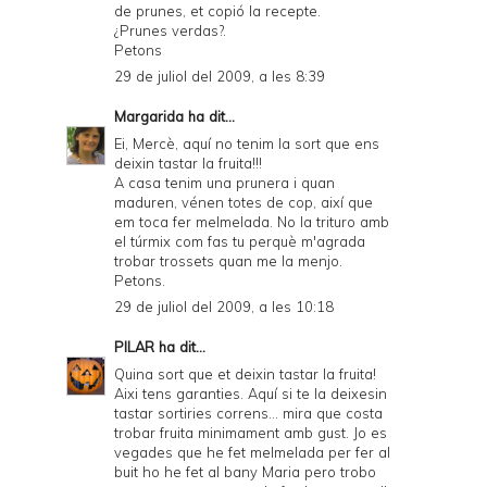
de prunes, et copió la recepte.
¿Prunes verdas?.
Petons
29 de juliol del 2009, a les 8:39
Margarida
ha dit...
Ei, Mercè, aquí no tenim la sort que ens
deixin tastar la fruita!!!
A casa tenim una prunera i quan
maduren, vénen totes de cop, així que
em toca fer melmelada. No la trituro amb
el túrmix com fas tu perquè m'agrada
trobar trossets quan me la menjo.
Petons.
29 de juliol del 2009, a les 10:18
PILAR
ha dit...
Quina sort que et deixin tastar la fruita!
Aixi tens garanties. Aquí si te la deixesin
tastar sortiries correns... mira que costa
trobar fruita minimament amb gust. Jo es
vegades que he fet melmelada per fer al
buit ho he fet al bany Maria pero trobo