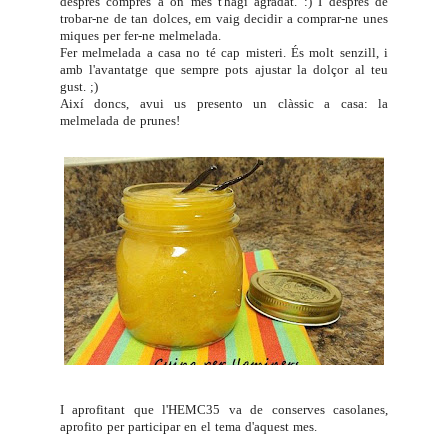
després compres a on més t'hagi agradat. :) I després de
trobar-ne de tan dolces, em vaig decidir a comprar-ne unes
miques per fer-ne melmelada.
Fer melmelada a casa no té cap misteri. És molt senzill, i
amb l'avantatge que sempre pots ajustar la dolçor al teu
gust. ;)
Així doncs, avui us presento un clàssic a casa: la
melmelada de prunes!
I aprofitant que l'
HEMC35
va de conserves casolanes,
aprofito per participar en el tema d'aquest mes.