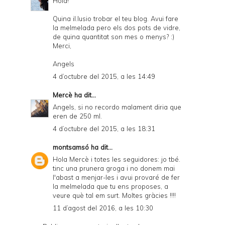
Hola!
Quina il.lusio trobar el teu blog. Avui fare
la melmelada pero els dos pots de vidre,
de quina quantitat son mes o menys? :)
Merci,
Angels
4 d’octubre del 2015, a les 14:49
Mercè
ha dit...
Angels, si no recordo malament diria que
eren de 250 ml.
4 d’octubre del 2015, a les 18:31
montsamsó
ha dit...
Hola Mercè i totes les seguidores: jo tbé.
tinc una prunera groga i no donem mai
l'abast a menjar-les i avui provaré de fer
la melmelada que tu ens proposes, a
veure què tal em surt. Moltes gràcies !!!!
11 d’agost del 2016, a les 10:30