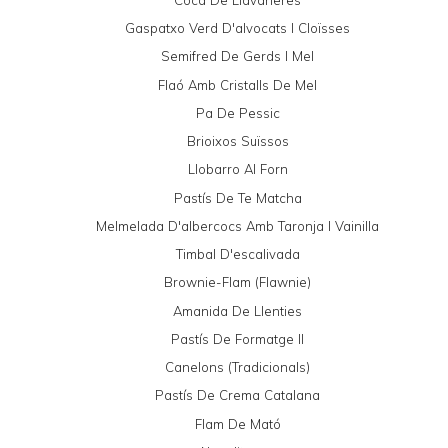
Gaspatxo Verd D'alvocats I Cloïsses
Semifred De Gerds I Mel
Flaó Amb Cristalls De Mel
Pa De Pessic
Brioixos Suïssos
Llobarro Al Forn
Pastís De Te Matcha
Melmelada D'albercocs Amb Taronja I Vainilla
Timbal D'escalivada
Brownie-Flam (Flawnie)
Amanida De Llenties
Pastís De Formatge II
Canelons (tradicionals)
Pastís De Crema Catalana
Flam De Mató