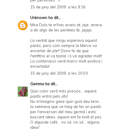
n
15 de juny del 2009, a les 9:16
d
Unknown
ha dit...
l
Mira Dolo te m'has avanc,at, jeje, anava
y
a dir algo de les perletes tb, jajaja.
a
La veritat que ningu esperava aquest
pastis, pero com sempre la Merce va
n
encertar de ple!! Dono fe de que
d
l'amfitrio el va tastar i li va agradar molt!
La combinacio verd-marro molt exotica i
P
encertada!
D
15 de juny del 2009, a les 10:03
F
Gemma
ha dit...
Quin color verd més preciós... aquest
pastís entra pels ulls!
No m'imagino gaire quin gust deu tenir...
la setmana que ve haig de fer un pastís
per l'aniversari del meu germà i estic
buscant idees, aquest em fa molt el pes.
O algunde cafè... no sé, no sé... alguna
idea?