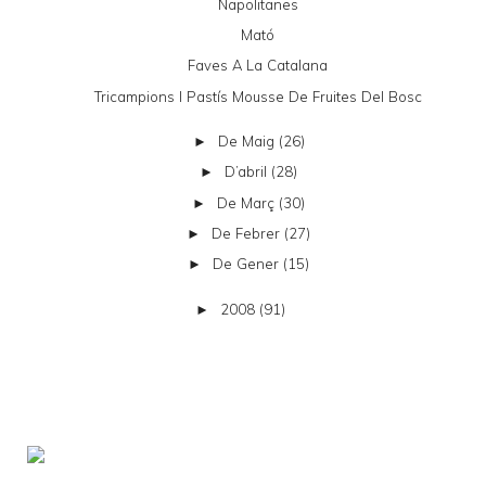
Napolitanes
Mató
Faves A La Catalana
Tricampions I Pastís Mousse De Fruites Del Bosc
De Maig
(26)
►
D’abril
(28)
►
De Març
(30)
►
De Febrer
(27)
►
De Gener
(15)
►
2008
(91)
►