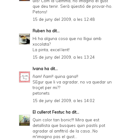
ulls! Com la Gemma, no imagino el gust
que deu tenir. Serà qüestió de provar-ho.
Petons!
15 de juny del 2009, a les 12:48
Ruben
ha dit...
Hi ha alguna cosa que no lligui amb
xocolata?
La pinta, excel·lent!
15 de juny del 2009, a les 13:24
Ivana
ha dit...
ñam! ñam!! quina gana!!
SEgur que li va agradar, no va quedar un
troçet per mi??
petonets
15 de juny del 2009, a les 14:02
El cullerot Festuc
ha dit...
Quin color tan bonic!!! Mira que est
detallista que busques quin pastís pot
agradar al amfitrió de la casa...No
m'imagino pas el gust...