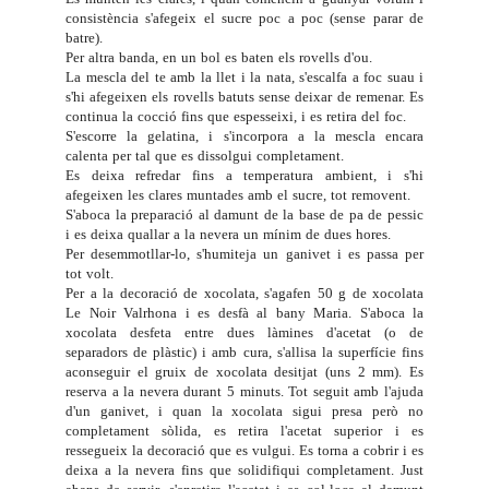
consistència s'afegeix el sucre poc a poc (sense parar de
batre).
Per altra banda, en un bol es baten els rovells d'ou.
La mescla del te amb la llet i la nata, s'escalfa a foc suau i
s'hi afegeixen els rovells batuts sense deixar de remenar. Es
continua la cocció fins que espesseixi, i es retira del foc.
S'escorre la gelatina, i s'incorpora a la mescla encara
calenta per tal que es dissolgui completament.
Es deixa refredar fins a temperatura ambient, i s'hi
afegeixen les clares muntades amb el sucre, tot removent.
S'aboca la preparació al damunt de la base de pa de pessic
i es deixa quallar a la nevera un mínim de dues hores.
Per desemmotllar-lo, s'humiteja un ganivet i es passa per
tot volt.
Per a la decoració de xocolata, s'agafen 50 g de xocolata
Le Noir Valrhona i es desfà al bany Maria. S'aboca la
xocolata desfeta entre dues làmines d'acetat (o de
separadors de plàstic) i amb cura, s'allisa la superfície fins
aconseguir el gruix de xocolata desitjat (uns 2 mm). Es
reserva a la nevera durant 5 minuts. Tot seguit amb l'ajuda
d'un ganivet, i quan la xocolata sigui presa però no
completament sòlida, es retira l'acetat superior i es
ressegueix la decoració que es vulgui. Es torna a cobrir i es
deixa a la nevera fins que solidifiqui completament. Just