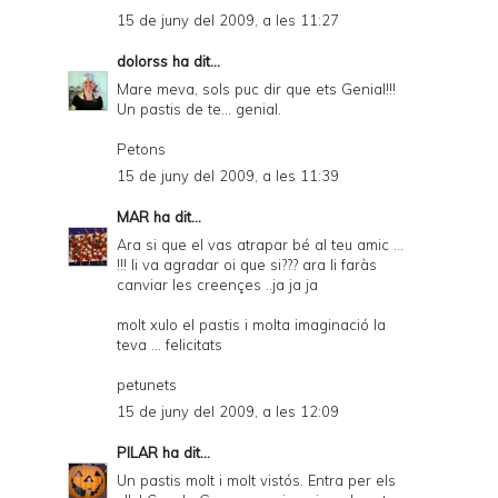
15 de juny del 2009, a les 11:27
dolorss
ha dit...
Mare meva, sols puc dir que ets Genial!!!
Un pastis de te... genial.
Petons
15 de juny del 2009, a les 11:39
MAR
ha dit...
Ara si que el vas atrapar bé al teu amic ...
!!! li va agradar oi que si??? ara li faràs
canviar les creençes ..ja ja ja
molt xulo el pastis i molta imaginació la
teva ... felicitats
petunets
15 de juny del 2009, a les 12:09
PILAR
ha dit...
Un pastis molt i molt vistós. Entra per els