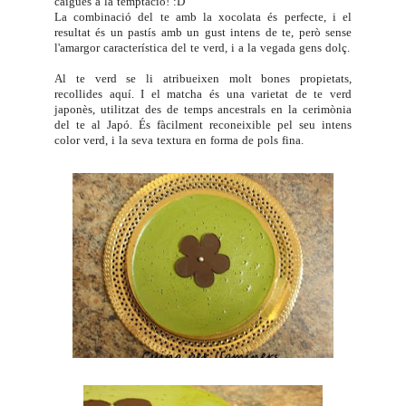
caigués a la temptació! :D
La combinació del te amb la xocolata és perfecte, i el
resultat és un pastís amb un gust intens de te, però sense
l'amargor característica del te verd, i a la vegada gens dolç.
Al te verd se li atribueixen molt bones propietats,
recollides
aquí
. I el matcha és una varietat de te verd
japonès, utilitzat des de temps ancestrals en la cerimònia
del te al Japó. És fàcilment reconeixible pel seu intens
color verd, i la seva textura en forma de pols fina.