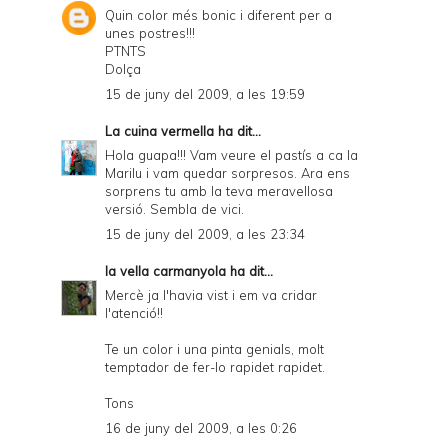
Quin color més bonic i diferent per a
unes postres!!!
PTNTS
Dolça
15 de juny del 2009, a les 19:59
La cuina vermella
ha dit...
Hola guapa!!! Vam veure el pastís a ca la
Marilu i vam quedar sorpresos. Ara ens
sorprens tu amb la teva meravellosa
versió. Sembla de vici.
15 de juny del 2009, a les 23:34
la vella carmanyola
ha dit...
Mercè ja l'havia vist i em va cridar
l'atenció!!
Te un color i una pinta genials, molt
temptador de fer-lo rapidet rapidet.
Tons
16 de juny del 2009, a les 0:26