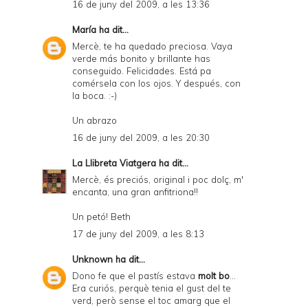
16 de juny del 2009, a les 13:36
María
ha dit...
Mercè, te ha quedado preciosa. Vaya
verde más bonito y brillante has
conseguido. Felicidades. Está pa
comérsela con los ojos. Y después, con
la boca. :-)
Un abrazo
16 de juny del 2009, a les 20:30
La Llibreta Viatgera
ha dit...
Mercè, és preciós, original i poc dolç, m'
encanta, una gran anfitriona!!
Un petó! Beth
17 de juny del 2009, a les 8:13
Unknown
ha dit...
Dono fe que el pastís estava
molt bo
...
Era curiós, perquè tenia el gust del te
verd, però sense el toc amarg que el