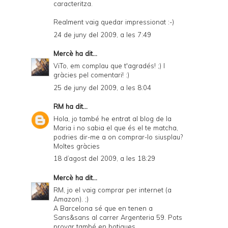
caracteritza.
Realment vaig quedar impressionat :-)
24 de juny del 2009, a les 7:49
Mercè
ha dit...
ViTo, em complau que t'agradés! ;) I
gràcies pel comentari! :)
25 de juny del 2009, a les 8:04
RM
ha dit...
Hola, jo també he entrat al blog de la
Maria i no sabia el que és el te matcha,
podries dir-me a on comprar-lo siusplau?
Moltes gràcies
18 d’agost del 2009, a les 18:29
Mercè
ha dit...
RM, jo el vaig comprar per internet (a
Amazon). ;)
A Barcelona sé que en tenen a
Sans&sans al carrer Argenteria 59. Pots
provar també en botigues