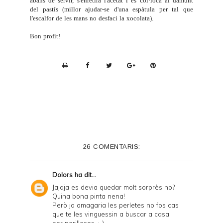
abans de servir, s'enretira l'acetat i es col·loca al damunt
del pastís (millor ajudar-se d'una espàtula per tal que
l'escalfor de les mans no desfaci la xocolata).
Bon profit!
P
r
i
n
t
e
26 COMENTARIS:
r
F
Dolors
ha dit...
r
Jajaja es devia quedar molt sorprès no?
Quina bona pinta nena!
i
Però jo amagaria les perletes no fos cas
e
que te les vinguessin a buscar a casa
per perilloses. ;-)