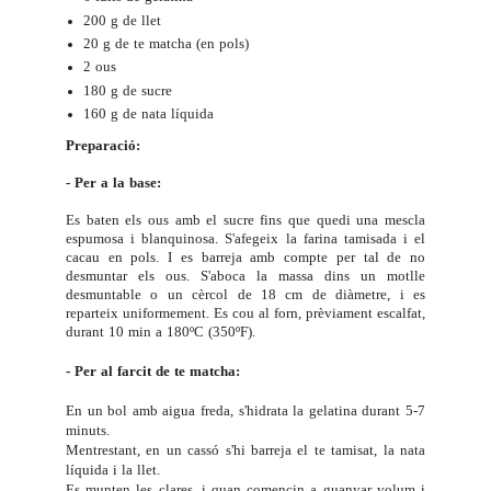
200 g de llet
20 g de te matcha (en pols)
2 ous
180 g de sucre
160 g de nata líquida
Preparació:
- Per a la base:
Es baten els ous amb el sucre fins que quedi una mescla
espumosa i blanquinosa. S'afegeix la farina tamisada i el
cacau en pols. I es barreja amb compte per tal de no
desmuntar els ous. S'aboca la massa dins un motlle
desmuntable o un cèrcol de 18 cm de diàmetre, i es
reparteix uniformement. Es cou al forn, prèviament escalfat,
durant 10 min a 180ºC (350ºF).
- Per al farcit de te matcha:
En un bol amb aigua freda, s'hidrata la gelatina durant 5-7
minuts.
Mentrestant, en un cassó s'hi barreja el te tamisat, la nata
líquida i la llet.
Es munten les clares, i quan comencin a guanyar volum i