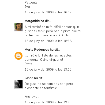
Petuents,
Eva.
15 de juny del 2009, a les 16:02
Margarida
ha dit...
A mi també se'm fa difícil pensar quin
gust deu tenir, però per la pinta que fa...
La teva imaginació no té límits!
15 de juny del 2009, a les 18:38
Marta Padenous
ha dit...
...anirà a la llista de les receptes
pendents! Quina virgueria!!!
Ptnts
15 de juny del 2009, a les 19:15
Glòria
ha dit...
De gust, no sé com deu ser, però
d'aspecte és fantàstic!
Fins aviat
15 de juny del 2009, a les 19:20