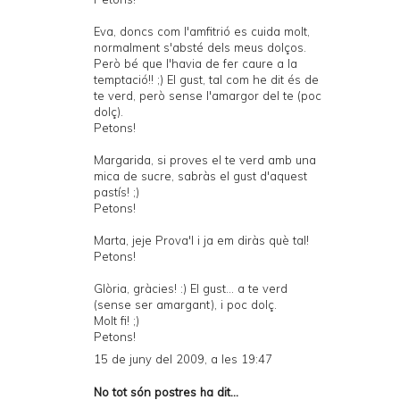
Eva, doncs com l'amfitrió es cuida molt,
normalment s'absté dels meus dolços.
Però bé que l'havia de fer caure a la
temptació!! ;) El gust, tal com he dit és de
te verd, però sense l'amargor del te (poc
dolç).
Petons!
Margarida, si proves el te verd amb una
mica de sucre, sabràs el gust d'aquest
pastís! ;)
Petons!
Marta, jeje Prova'l i ja em diràs què tal!
Petons!
Glòria, gràcies! :) El gust... a te verd
(sense ser amargant), i poc dolç.
Molt fi! ;)
Petons!
15 de juny del 2009, a les 19:47
No tot són postres
ha dit...