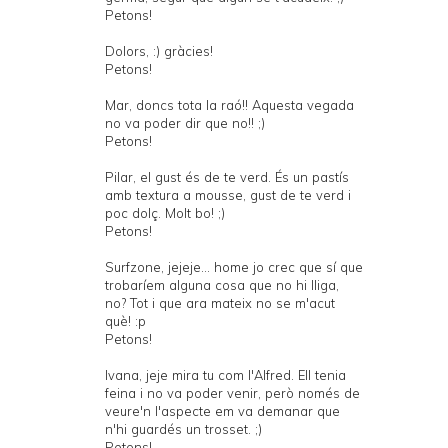
Petons!
Dolors, :) gràcies!
Petons!
Mar, doncs tota la raó!! Aquesta vegada
no va poder dir que no!! ;)
Petons!
Pilar, el gust és de te verd. És un pastís
amb textura a mousse, gust de te verd i
poc dolç. Molt bo! ;)
Petons!
Surfzone, jejeje... home jo crec que sí que
trobaríem alguna cosa que no hi lliga,
no? Tot i que ara mateix no se m'acut
què! :p
Petons!
Ivana, jeje mira tu com l'Alfred. Ell tenia
feina i no va poder venir, però només de
veure'n l'aspecte em va demanar que
n'hi guardés un trosset. ;)
Petons!