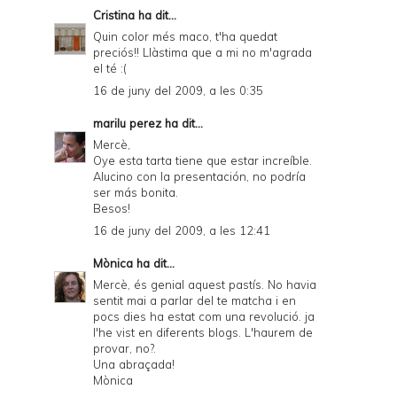
Cristina
ha dit...
Quin color més maco, t'ha quedat
preciós!! Llàstima que a mi no m'agrada
el té :(
16 de juny del 2009, a les 0:35
marilu perez
ha dit...
Mercè,
Oye esta tarta tiene que estar increíble.
Alucino con la presentación, no podría
ser más bonita.
Besos!
16 de juny del 2009, a les 12:41
Mònica
ha dit...
Mercè, és genial aquest pastís. No havia
sentit mai a parlar del te matcha i en
pocs dies ha estat com una revolució. ja
l'he vist en diferents blogs. L'haurem de
provar, no?.
Una abraçada!
Mònica