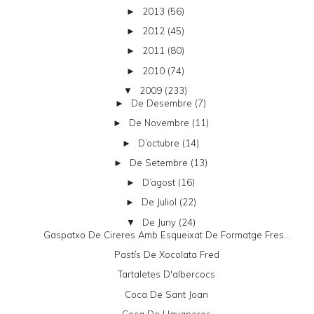
2013
(56)
►
2012
(45)
►
2011
(80)
►
2010
(74)
►
2009
(233)
▼
De Desembre
(7)
►
De Novembre
(11)
►
D’octubre
(14)
►
De Setembre
(13)
►
D’agost
(16)
►
De Juliol
(22)
►
De Juny
(24)
▼
Gaspatxo De Cireres Amb Esqueixat De Formatge Fres...
Pastís De Xocolata Fred
Tartaletes D'albercocs
Coca De Sant Joan
Coca De Llavaneres