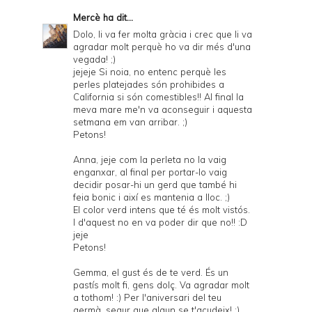
Mercè
ha dit...
Dolo, li va fer molta gràcia i crec que li va
agradar molt perquè ho va dir més d'una
vegada! ;)
jejeje Si noia, no entenc perquè les
perles platejades són prohibides a
California si són comestibles!! Al final la
meva mare me'n va aconseguir i aquesta
setmana em van arribar. ;)
Petons!
Anna, jeje com la perleta no la vaig
enganxar, al final per portar-lo vaig
decidir posar-hi un gerd que també hi
feia bonic i així es mantenia a lloc. ;)
El color verd intens que té és molt vistós.
I d'aquest no en va poder dir que no!! :D
jeje
Petons!
Gemma, el gust és de te verd. És un
pastís molt fi, gens dolç. Va agradar molt
a tothom! :) Per l'aniversari del teu
germà, segur que algun se t'acudeix! ;)