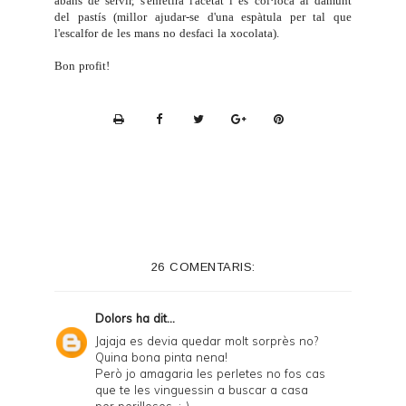
abans de servir, s'enretira l'acetat i es col·loca al damunt
del pastís (millor ajudar-se d'una espàtula per tal que
l'escalfor de les mans no desfaci la xocolata).
Bon profit!
P
r
i
n
t
e
26 COMENTARIS:
r
F
Dolors
ha dit...
r
Jajaja es devia quedar molt sorprès no?
Quina bona pinta nena!
i
Però jo amagaria les perletes no fos cas
e
que te les vinguessin a buscar a casa
per perilloses. ;-)