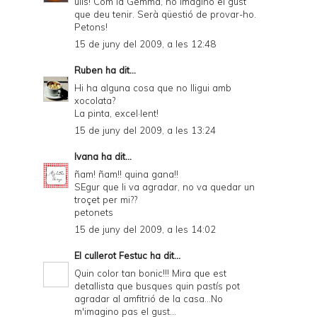
ulls! Com la Gemma, no imagino el gust
que deu tenir. Serà qüestió de provar-ho.
Petons!
15 de juny del 2009, a les 12:48
Ruben
ha dit...
Hi ha alguna cosa que no lligui amb
xocolata?
La pinta, excel·lent!
15 de juny del 2009, a les 13:24
Ivana
ha dit...
ñam! ñam!! quina gana!!
SEgur que li va agradar, no va quedar un
troçet per mi??
petonets
15 de juny del 2009, a les 14:02
El cullerot Festuc
ha dit...
Quin color tan bonic!!! Mira que est
detallista que busques quin pastís pot
agradar al amfitrió de la casa...No
m'imagino pas el gust...