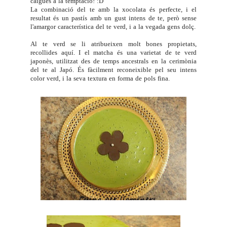
caigués a la temptació! :D
La combinació del te amb la xocolata és perfecte, i el
resultat és un pastís amb un gust intens de te, però sense
l'amargor característica del te verd, i a la vegada gens dolç.
Al te verd se li atribueixen molt bones propietats,
recollides
aquí
. I el matcha és una varietat de te verd
japonès, utilitzat des de temps ancestrals en la cerimònia
del te al Japó. És fàcilment reconeixible pel seu intens
color verd, i la seva textura en forma de pols fina.