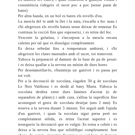
consistència s'afegeix el sucre poc a poc (sense parar de
batre).
Per altra banda, en un bol es baten els rovells d'ou.
La mescla del te amb la llet i la nata, s'escalfa a foc suau i
s'hi afegeixen els rovells batuts sense deixar de remenar. Es
continua la cocció fins que espesseixi, i es retira del foc.
S'escorre la gelatina, i s'incorpora a la mescla encara
calenta per tal que es dissolgui completament.
Es deixa refredar fins a temperatura ambient, i s'hi
afegeixen les clares muntades amb el sucre, tot removent.
S'aboca la preparació al damunt de la base de pa de pessic
i es deixa quallar a la nevera un mínim de dues hores.
Per desemmotllar-lo, s'humiteja un ganivet i es passa per
tot volt.
Per a la decoració de xocolata, s'agafen 50 g de xocolata
Le Noir Valrhona i es desfà al bany Maria. S'aboca la
xocolata desfeta entre dues làmines d'acetat (o de
separadors de plàstic) i amb cura, s'allisa la superfície fins
aconseguir el gruix de xocolata desitjat (uns 2 mm). Es
reserva a la nevera durant 5 minuts. Tot seguit amb l'ajuda
d'un ganivet, i quan la xocolata sigui presa però no
completament sòlida, es retira l'acetat superior i es
ressegueix la decoració que es vulgui. Es torna a cobrir i es
deixa a la nevera fins que solidifiqui completament. Just