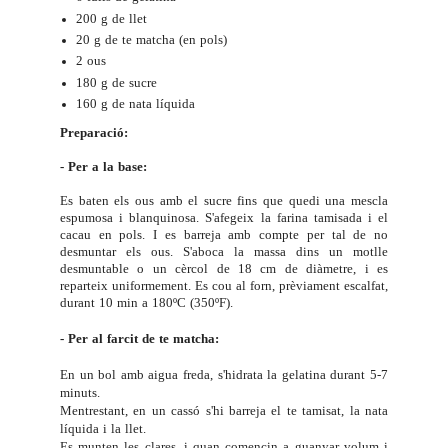
200 g de llet
20 g de te matcha (en pols)
2 ous
180 g de sucre
160 g de nata líquida
Preparació:
- Per a la base:
Es baten els ous amb el sucre fins que quedi una mescla
espumosa i blanquinosa. S'afegeix la farina tamisada i el
cacau en pols. I es barreja amb compte per tal de no
desmuntar els ous. S'aboca la massa dins un motlle
desmuntable o un cèrcol de 18 cm de diàmetre, i es
reparteix uniformement. Es cou al forn, prèviament escalfat,
durant 10 min a 180ºC (350ºF).
- Per al farcit de te matcha:
En un bol amb aigua freda, s'hidrata la gelatina durant 5-7
minuts.
Mentrestant, en un cassó s'hi barreja el te tamisat, la nata
líquida i la llet.
Es munten les clares, i quan comencin a guanyar volum i