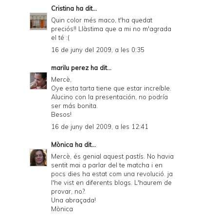
Cristina
ha dit...
Quin color més maco, t'ha quedat
preciós!! Llàstima que a mi no m'agrada
el té :(
16 de juny del 2009, a les 0:35
marilu perez
ha dit...
Mercè,
Oye esta tarta tiene que estar increíble.
Alucino con la presentación, no podría
ser más bonita.
Besos!
16 de juny del 2009, a les 12:41
Mònica
ha dit...
Mercè, és genial aquest pastís. No havia
sentit mai a parlar del te matcha i en
pocs dies ha estat com una revolució. ja
l'he vist en diferents blogs. L'haurem de
provar, no?.
Una abraçada!
Mònica