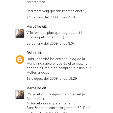
caracteritza.
Realment vaig quedar impressionat :-)
24 de juny del 2009, a les 7:49
Mercè
ha dit...
ViTo, em complau que t'agradés! ;) I
gràcies pel comentari! :)
25 de juny del 2009, a les 8:04
RM
ha dit...
Hola, jo també he entrat al blog de la
Maria i no sabia el que és el te matcha,
podries dir-me a on comprar-lo siusplau?
Moltes gràcies
18 d’agost del 2009, a les 18:29
Mercè
ha dit...
RM, jo el vaig comprar per internet (a
Amazon). ;)
A Barcelona sé que en tenen a
Sans&sans al carrer Argenteria 59. Pots
provar també en botigues