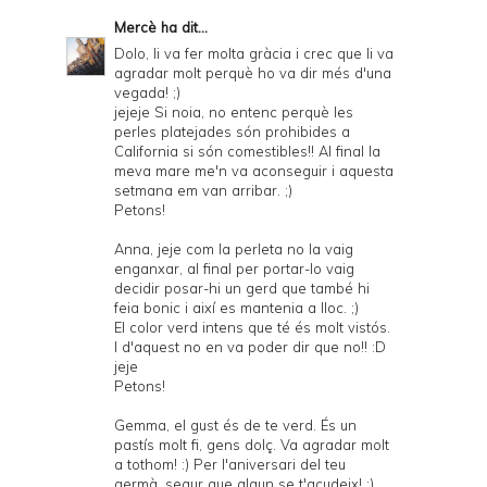
Mercè
ha dit...
Dolo, li va fer molta gràcia i crec que li va
agradar molt perquè ho va dir més d'una
vegada! ;)
jejeje Si noia, no entenc perquè les
perles platejades són prohibides a
California si són comestibles!! Al final la
meva mare me'n va aconseguir i aquesta
setmana em van arribar. ;)
Petons!
Anna, jeje com la perleta no la vaig
enganxar, al final per portar-lo vaig
decidir posar-hi un gerd que també hi
feia bonic i així es mantenia a lloc. ;)
El color verd intens que té és molt vistós.
I d'aquest no en va poder dir que no!! :D
jeje
Petons!
Gemma, el gust és de te verd. És un
pastís molt fi, gens dolç. Va agradar molt
a tothom! :) Per l'aniversari del teu
germà, segur que algun se t'acudeix! ;)