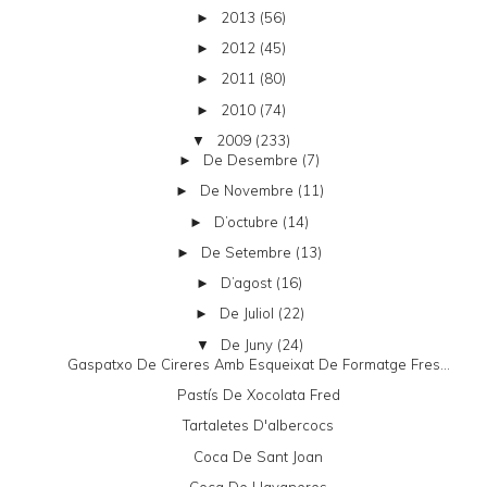
2013
(56)
►
2012
(45)
►
2011
(80)
►
2010
(74)
►
2009
(233)
▼
De Desembre
(7)
►
De Novembre
(11)
►
D’octubre
(14)
►
De Setembre
(13)
►
D’agost
(16)
►
De Juliol
(22)
►
De Juny
(24)
▼
Gaspatxo De Cireres Amb Esqueixat De Formatge Fres...
Pastís De Xocolata Fred
Tartaletes D'albercocs
Coca De Sant Joan
Coca De Llavaneres