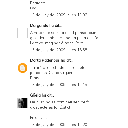
Petuents,
Eva.
15 de juny del 2009, a les 16:02
Margarida
ha dit...
A mi també se'm fa difícil pensar quin
gust deu tenir, però per la pinta que fa...
La teva imaginació no té límits!
15 de juny del 2009, a les 18:38
Marta Padenous
ha dit...
...anirà a la llista de les receptes
pendents! Quina virgueria!!!
Ptnts
15 de juny del 2009, a les 19:15
Glòria
ha dit...
De gust, no sé com deu ser, però
d'aspecte és fantàstic!
Fins aviat
15 de juny del 2009, a les 19:20