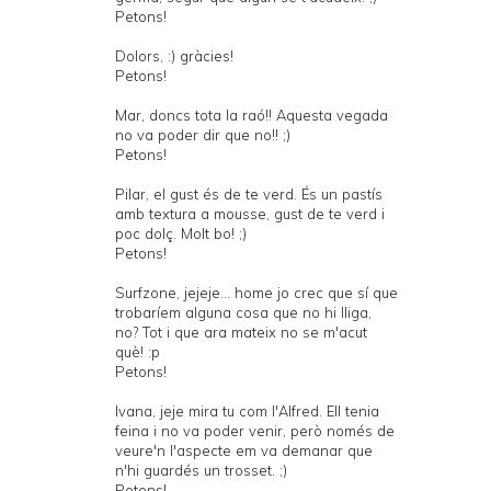
Petons!
Dolors, :) gràcies!
Petons!
Mar, doncs tota la raó!! Aquesta vegada
no va poder dir que no!! ;)
Petons!
Pilar, el gust és de te verd. És un pastís
amb textura a mousse, gust de te verd i
poc dolç. Molt bo! ;)
Petons!
Surfzone, jejeje... home jo crec que sí que
trobaríem alguna cosa que no hi lliga,
no? Tot i que ara mateix no se m'acut
què! :p
Petons!
Ivana, jeje mira tu com l'Alfred. Ell tenia
feina i no va poder venir, però només de
veure'n l'aspecte em va demanar que
n'hi guardés un trosset. ;)
Petons!