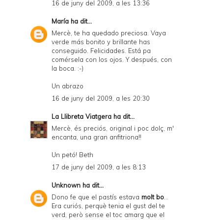
16 de juny del 2009, a les 13:36
María
ha dit...
Mercè, te ha quedado preciosa. Vaya
verde más bonito y brillante has
conseguido. Felicidades. Está pa
comérsela con los ojos. Y después, con
la boca. :-)
Un abrazo
16 de juny del 2009, a les 20:30
La Llibreta Viatgera
ha dit...
Mercè, és preciós, original i poc dolç, m'
encanta, una gran anfitriona!!
Un petó! Beth
17 de juny del 2009, a les 8:13
Unknown
ha dit...
Dono fe que el pastís estava
molt bo
...
Era curiós, perquè tenia el gust del te
verd, però sense el toc amarg que el