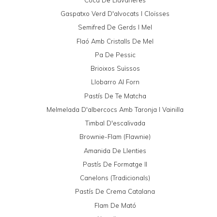
Gaspatxo Verd D'alvocats I Cloïsses
Semifred De Gerds I Mel
Flaó Amb Cristalls De Mel
Pa De Pessic
Brioixos Suïssos
Llobarro Al Forn
Pastís De Te Matcha
Melmelada D'albercocs Amb Taronja I Vainilla
Timbal D'escalivada
Brownie-Flam (Flawnie)
Amanida De Llenties
Pastís De Formatge II
Canelons (tradicionals)
Pastís De Crema Catalana
Flam De Mató