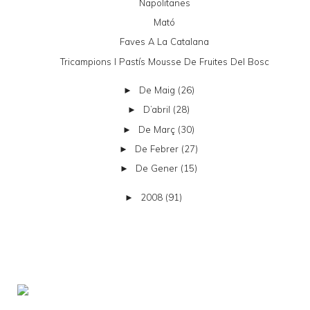
Napolitanes
Mató
Faves A La Catalana
Tricampions I Pastís Mousse De Fruites Del Bosc
De Maig
(26)
►
D’abril
(28)
►
De Març
(30)
►
De Febrer
(27)
►
De Gener
(15)
►
2008
(91)
►