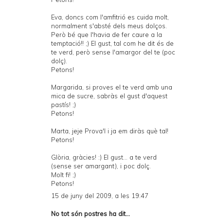
Eva, doncs com l'amfitrió es cuida molt,
normalment s'absté dels meus dolços.
Però bé que l'havia de fer caure a la
temptació!! ;) El gust, tal com he dit és de
te verd, però sense l'amargor del te (poc
dolç).
Petons!
Margarida, si proves el te verd amb una
mica de sucre, sabràs el gust d'aquest
pastís! ;)
Petons!
Marta, jeje Prova'l i ja em diràs què tal!
Petons!
Glòria, gràcies! :) El gust... a te verd
(sense ser amargant), i poc dolç.
Molt fi! ;)
Petons!
15 de juny del 2009, a les 19:47
No tot són postres
ha dit...