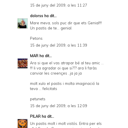
15 de juny del 2009, a les 11:27
dolorss
ha dit...
Mare meva, sols puc dir que ets Genial!!!
Un pastis de te... genial.
Petons
15 de juny del 2009, a les 11:39
MAR
ha dit...
Ara si que el vas atrapar bé al teu amic ...
!!! li va agradar oi que si??? ara li faràs
canviar les creençes ..ja ja ja
molt xulo el pastis i molta imaginació la
teva ... felicitats
petunets
15 de juny del 2009, a les 12:09
PILAR
ha dit...
Un pastis molt i molt vistós. Entra per els