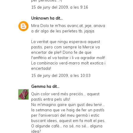
n
15 de juny del 2009, a les 9:16
d
Unknown
ha dit...
l
Mira Dolo te m'has avanc,at, jeje, anava
y
a dir algo de les perletes tb, jajaja.
a
La veritat que ningu esperava aquest
pastis, pero com sempre la Merce va
n
encertar de ple!! Dono fe de que
d
l'amfitrio el va tastar i li va agradar molt!
La combinacio verd-marro molt exotica i
P
encertada!
D
15 de juny del 2009, a les 10:03
F
Gemma
ha dit...
Quin color verd més preciós... aquest
pastís entra pels ulls!
No m'imagino gaire quin gust deu tenir...
la setmana que ve haig de fer un pastís
per l'aniversari del meu germà i estic
buscant idees, aquest em fa molt el pes.
O algunde cafè... no sé, no sé... alguna
idea?