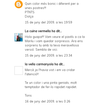
Quin color més bonic i diferent per a
unes postres!!!
PTNTS
Dolça
15 de juny del 2009, a les 19:59
La cuina vermella
ha dit...
Hola guapa!!! Vam veure el pastís a ca la
Marilu i vam quedar sorpresos. Ara ens
sorprens tu amb la teva meravellosa
versió. Sembla de vici.
15 de juny del 2009, a les 23:34
la vella carmanyola
ha dit...
Mercè ja l'havia vist i em va cridar
l'atenció!!
Te un color i una pinta genials, molt
temptador de fer-lo rapidet rapidet.
Tons
16 de juny del 2009, a les 0:26