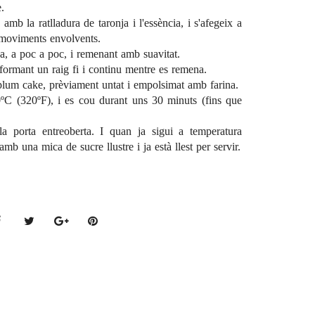
.
 amb la ratlladura de taronja i l'essència, i s'afegeix a
 moviments envolvents.
da, a poc a poc, i remenant amb suavitat.
 formant un raig fi i continu mentre es remena.
plum cake, prèviament untat i empolsimat amb farina.
0ºC (320ºF), i es cou durant uns 30 minuts (fins que
a porta entreoberta. I quan ja sigui a temperatura
b una mica de sucre llustre i ja està llest per servir.