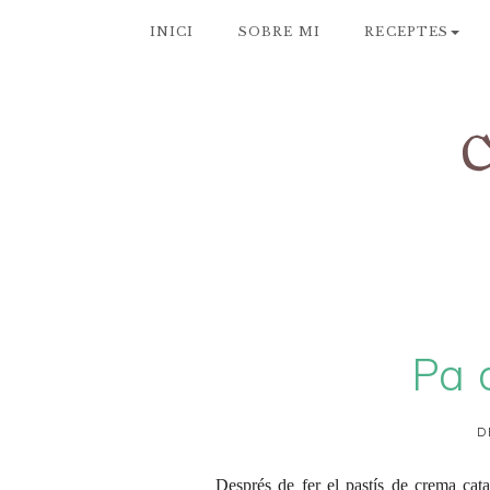
INICI
SOBRE MI
RECEPTES
Pa 
D
Després de fer el
pastís de crema cat