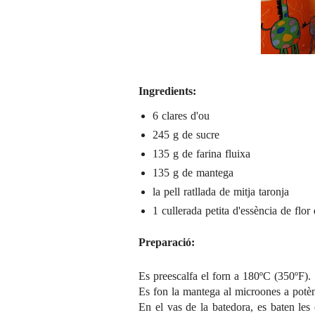
Ingredients:
6 clares d'ou
245 g de sucre
135 g de farina fluixa
135 g de mantega
la pell ratllada de mitja taronja
1 cullerada petita d'essència de flor
Preparació:
Es preescalfa el forn a 180ºC (350ºF).
Es fon la mantega al microones a potèn
En el vas de la batedora, es baten les