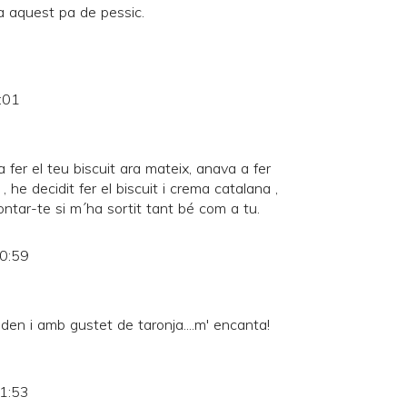
ça aquest pa de pessic.
:01
a fer el teu biscuit ara mateix, anava a fer
, he decidit fer el biscuit i crema catalana ,
ntar-te si m´ha sortit tant bé com a tu.
10:59
den i amb gustet de taronja....m' encanta!
11:53