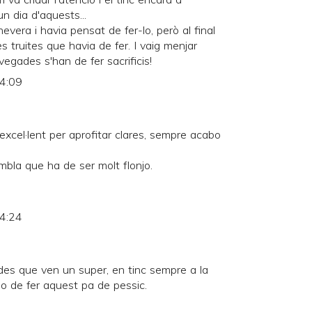
un dia d'aquests...
 nevera i havia pensat de fer-lo, però al final
 truites que havia de fer. I vaig menjar
vegades s'han de fer sacrificis!
14:09
excel·lent per aprofitar clares, sempre acabo
mbla que ha de ser molt flonjo.
14:24
ades que ven un super, en tinc sempre a la
o de fer aquest pa de pessic.