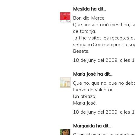
Mesilda
ha dit...
Bon dia Mercè.
Que presentació mes fina, se
de taronja.
Ja t'he visitat les receptes 
setmana.Com sempre no saps
Besets.
18 de juny del 2009, a les 
María José
ha dit...
Que no, que no, que no debo
fuerza de voluntad....
Un abrazo,
María José.
18 de juny del 2009, a les 
Margarida
ha dit...
Quan el vaig veure també em v