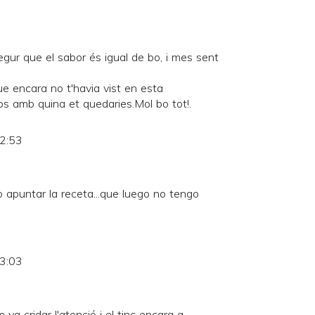
gur que el sabor és igual de bo, i mes sent
que encara no t'havia vist en esta
 amb quina et quedaries.Mol bo tot!.
12:53
 apuntar la receta...que luego no tengo
13:03
a cridar l'atenció i el tinc encara a