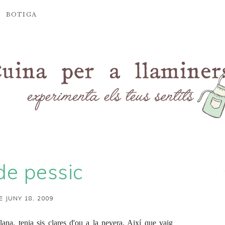
BOTIGA
de pessic
E JUNY 18, 2009
alana
, tenia sis clares d'ou a la nevera. Així que vaig