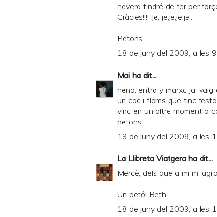
nevera tindré de fer per for
F
Gràcies!!!! Je, je,je,je,je,..
Petons
18 de juny del 2009, a les 9
Mai
ha dit...
nena, entro y marxo ja, vaig 
un coc i flams que tinc festa 
vinc en un altre moment a co
petons
18 de juny del 2009, a les 
La Llibreta Viatgera
ha dit...
Mercè, dels que a mi m' agra
Un petó! Beth
18 de juny del 2009, a les 