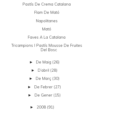
Pastís De Crema Catalana
Flam De Mató
Napolitanes
Mató
Faves A La Catalana
Tricampions I Pastís Mousse De Fruites
Del Bosc
De Maig
(26)
►
D’abril
(28)
►
De Març
(30)
►
De Febrer
(27)
►
De Gener
(15)
►
2008
(91)
►