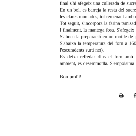
final s'hi afegeix una cullerada de sucre
En un bol, es barreja la resta del sucre
les clares muntades, tot remenant amb
Tot seguit, s'incorpora la farina tamisa
I finalment, la mantega fosa. S'afegeix
S'aboca la preparació en un motlle de 
S'abaixa la temperatura del forn a 16
l'escuradents surti net).
Es deixa refredar dins el forn amb l
ambient, es desemmotlla. S'empolsima am
Bon profit!
P
r
i
n
t