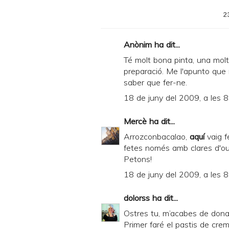
e
2
r
F
Anònim ha dit...
r
Té molt bona pinta, una molt 
i
preparació. Me l'apunto que
saber que fer-ne.
e
18 de juny del 2009, a les 8
n
d
Mercè
ha dit...
l
Arrozconbacalao,
aquí
vaig f
y
fetes només amb clares d'ou.
Petons!
a
18 de juny del 2009, a les 8
n
d
dolorss
ha dit...
P
Ostres tu, m’acabes de dona
D
Primer faré el pastis de crem