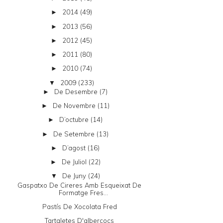
2014
(49)
►
2013
(56)
►
2012
(45)
►
2011
(80)
►
2010
(74)
►
2009
(233)
▼
De Desembre
(7)
►
De Novembre
(11)
►
D’octubre
(14)
►
De Setembre
(13)
►
D’agost
(16)
►
De Juliol
(22)
►
De Juny
(24)
▼
Gaspatxo De Cireres Amb Esqueixat De
Formatge Fres...
Pastís De Xocolata Fred
Tartaletes D'albercocs