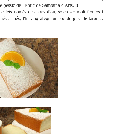
e pessic
de l'Enric de
Samfaina d'Arts
. :)
ic fets només de clares d'ou, solen ser molt flonjos i
 més a més, l'hi vaig afegir un toc de gust de taronja.