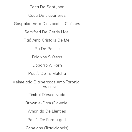
Coca De Sant Joan
Coca De Llavaneres
Gaspatxo Verd D'alvocats I Cloïsses
Semifred De Gerds I Mel
Flaó Amb Cristalls De Mel
Pa De Pessic
Brioixos Suïssos
Llobarro Al Forn
Pastís De Te Matcha
Melmelada D'albercocs Amb Taronja I
Vainilla
Timbal D'escalivada
Brownie-Flam (Flawnie)
Amanida De Llenties
Pastís De Formatge II
Canelons (tradicionals)