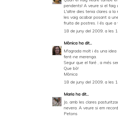
pendents! A veure si el faig 
L'altre dies tenia clares a la
les vaig acabar posant a unes
fruita de postres. I és que a 
18 de juny del 2009, a les 
Mònica
ha dit...
M'agrada molt i és una idea 
fent-ne merenga.
Segur que el faré , a més se
Que bò!
Mònica
18 de juny del 2009, a les 
Maria
ha dit...
Jo, amb les clares pasturitz
nevera. A veure si em record
Petons