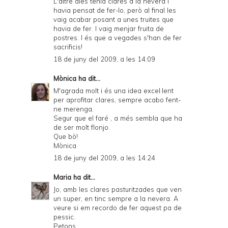
L'altre dies tenia clares a la nevera i
havia pensat de fer-lo, però al final les
vaig acabar posant a unes truites que
havia de fer. I vaig menjar fruita de
postres. I és que a vegades s'han de fer
sacrificis!
18 de juny del 2009, a les 14:09
Mònica
ha dit...
M'agrada molt i és una idea excel·lent
per aprofitar clares, sempre acabo fent-
ne merenga.
Segur que el faré , a més sembla que ha
de ser molt flonjo.
Que bò!
Mònica
18 de juny del 2009, a les 14:24
Maria
ha dit...
Jo, amb les clares pasturitzades que ven
un super, en tinc sempre a la nevera. A
veure si em recordo de fer aquest pa de
pessic.
Petons