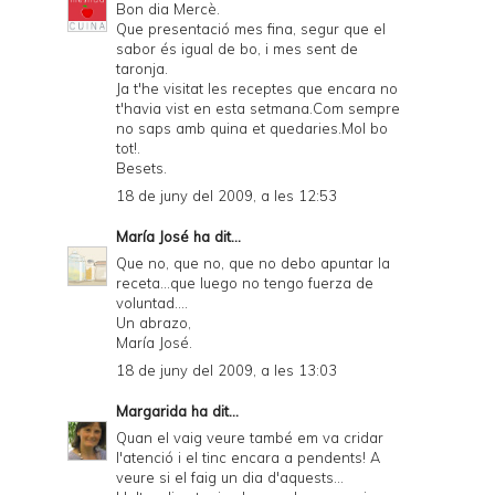
Bon dia Mercè.
Que presentació mes fina, segur que el
sabor és igual de bo, i mes sent de
taronja.
Ja t'he visitat les receptes que encara no
t'havia vist en esta setmana.Com sempre
no saps amb quina et quedaries.Mol bo
tot!.
Besets.
18 de juny del 2009, a les 12:53
María José
ha dit...
Que no, que no, que no debo apuntar la
receta...que luego no tengo fuerza de
voluntad....
Un abrazo,
María José.
18 de juny del 2009, a les 13:03
Margarida
ha dit...
Quan el vaig veure també em va cridar
l'atenció i el tinc encara a pendents! A
veure si el faig un dia d'aquests...