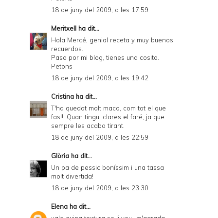
18 de juny del 2009, a les 17:59
Meritxell
ha dit...
Hola Mercé, genial receta y muy buenos
recuerdos.
Pasa por mi blog, tienes una cosita.
Petons
18 de juny del 2009, a les 19:42
Cristina
ha dit...
T'ha quedat molt maco, com tot el que
fas!!! Quan tingui clares el faré, ja que
sempre les acabo tirant.
18 de juny del 2009, a les 22:59
Glòria
ha dit...
Un pa de pessic boníssim i una tassa
molt divertida!
18 de juny del 2009, a les 23:30
Elena
ha dit...
uala quina textura se li veu,,,m'agrada