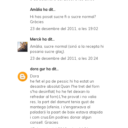
Amàlia ha dit...
Hi has posat sucre fi o sucre normal?
Gràcies
23 de desembre del 2011, a les 19:02
Mercè
ha dit...
Amàlia, sucre normal (sinó a la recepta hi
posaria sucre glaç).
23 de desembre del 2011, a les 20:24
dora gur
ha dit...
Dora
he fet el pa de pessic hi ha estat un
desastre absolut.Quan l'he tret del forn
s'ha desinflat( ho he fet deixan-lo
refredar al forn).L'he provat i no valia
res, la part del damunt tenia gust de
mantega (ofenia, i s'enganxava al
paladar)i la paart de baix estava atapida
i com crua.Em podries donar algun
consell. Gracies