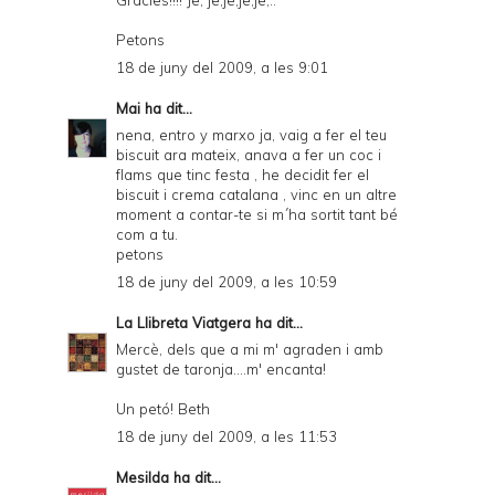
Gràcies!!!! Je, je,je,je,je,..
Petons
18 de juny del 2009, a les 9:01
Mai
ha dit...
nena, entro y marxo ja, vaig a fer el teu
biscuit ara mateix, anava a fer un coc i
flams que tinc festa , he decidit fer el
biscuit i crema catalana , vinc en un altre
moment a contar-te si m´ha sortit tant bé
com a tu.
petons
18 de juny del 2009, a les 10:59
La Llibreta Viatgera
ha dit...
Mercè, dels que a mi m' agraden i amb
gustet de taronja....m' encanta!
Un petó! Beth
18 de juny del 2009, a les 11:53
Mesilda
ha dit...