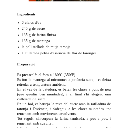
Ingredients:
6 clares d'ou
245 g de sucre
135 g de farina fluixa
135 g de mantega
la pell ratllada de mitja taronja
1 cullerada petita d'essència de flor de taronger
Preparació:
Es preescalfa el forn a 180ºC (350ºF).
Es fon la mantega al microones a potència suau, i es deixa
refredar a temperatura ambient.
En el vas de la batedora, es baten les clares a punt de neu
(que quedin ben muntades), i al final s'hi afegeix una
cullerada de sucre.
En un bol, es barreja la resta del sucre amb la ratlladura de
taronja i l'essència, i s'afegeix a les clares muntades, tot
remenant amb moviments envolvents.
Tot seguit, s'incorpora la farina tamisada, a poc a poc, i
remenant amb suavitat.