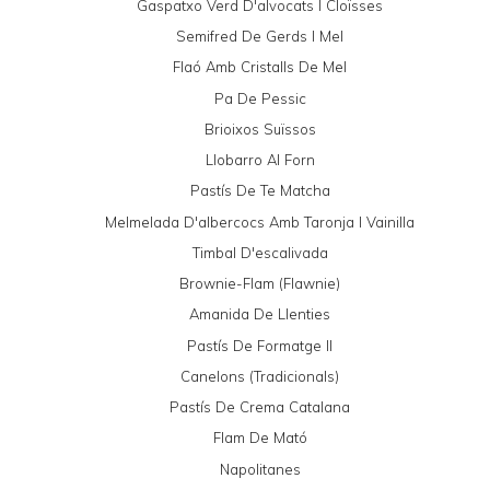
Gaspatxo Verd D'alvocats I Cloïsses
Semifred De Gerds I Mel
Flaó Amb Cristalls De Mel
Pa De Pessic
Brioixos Suïssos
Llobarro Al Forn
Pastís De Te Matcha
Melmelada D'albercocs Amb Taronja I Vainilla
Timbal D'escalivada
Brownie-Flam (Flawnie)
Amanida De Llenties
Pastís De Formatge II
Canelons (tradicionals)
Pastís De Crema Catalana
Flam De Mató
Napolitanes