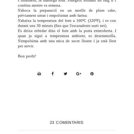
I finalment, la mantega fosa. S'afegeix formant un raig fi i
continu mentre es remena.
S'aboca la preparació en un motlle de plum cake,
prèviament untat i empolsimat amb farina.
S'abaixa la temperatura del forn a 160ºC (320ºF), i es cou
durant uns 30 minuts (fins que l'escuradents surti net).
Es deixa refredar dins el forn amb la porta entreoberta. I
quan ja sigui a temperatura ambient, es desemmotlla.
S'empolsima amb una mica de sucre llustre i ja està llest
per servir.
Bon profit!
P
r
i
n
t
e
23 COMENTARIS:
r