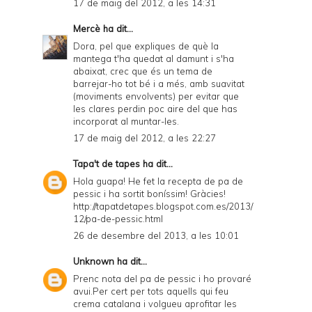
17 de maig del 2012, a les 14:31
Mercè
ha dit...
Dora, pel que expliques de què la
mantega t'ha quedat al damunt i s'ha
abaixat, crec que és un tema de
barrejar-ho tot bé i a més, amb suavitat
(moviments envolvents) per evitar que
les clares perdin poc aire del que has
incorporat al muntar-les.
17 de maig del 2012, a les 22:27
Tapa't de tapes
ha dit...
Hola guapa! He fet la recepta de pa de
pessic i ha sortit boníssim! Gràcies!
http://tapatdetapes.blogspot.com.es/2013/
12/pa-de-pessic.html
26 de desembre del 2013, a les 10:01
Unknown
ha dit...
Prenc nota del pa de pessic i ho provaré
avui.Per cert per tots aquells qui feu
crema catalana i volgueu aprofitar les