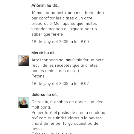
F
Anònim ha dit...
r
Té molt bona pinta, una molt bona idea
per aprofitar les clares d'un altre
i
preparació. Me l'apunto que moltes
e
vegades acaben a l'aiguera per no
saber que fer-ne.
n
18 de juny del 2009, a les 8:00
d
Mercè
ha dit...
l
Arrozconbacalao,
aquí
vaig fer un petit
y
recull de les receptes que tinc fetes
només amb clares d'ou. ;)
a
Petons!
n
18 de juny del 2009, a les 8:07
d
dolorss
ha dit...
P
Ostres tu, m’acabes de donar una idea
molt bona.
D
Primer faré el pastis de crema catalana i
així com que tindré clares a la nevera
F
tindré de fer per força aquest pa de
pessic.