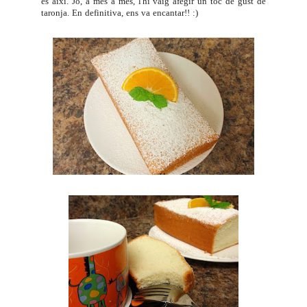
és així. Jo, a més a més, l'hi vaig afegir un toc de gust de
taronja. En definitiva, ens va encantar!! :)