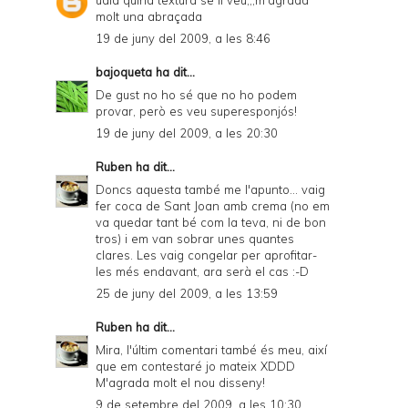
molt una abraçada
19 de juny del 2009, a les 8:46
bajoqueta
ha dit...
De gust no ho sé que no ho podem
provar, però es veu superesponjós!
19 de juny del 2009, a les 20:30
Ruben
ha dit...
Doncs aquesta també me l'apunto... vaig
fer coca de Sant Joan amb crema (no em
va quedar tant bé com la teva, ni de bon
tros) i em van sobrar unes quantes
clares. Les vaig congelar per aprofitar-
les més endavant, ara serà el cas :-D
25 de juny del 2009, a les 13:59
Ruben
ha dit...
Mira, l'últim comentari també és meu, així
que em contestaré jo mateix XDDD
M'agrada molt el nou disseny!
9 de setembre del 2009, a les 10:30