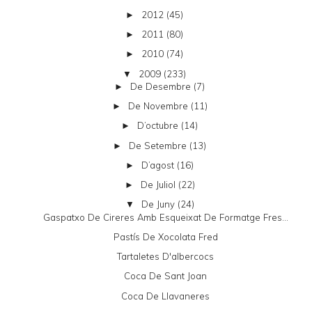
2012
(45)
►
2011
(80)
►
2010
(74)
►
2009
(233)
▼
De Desembre
(7)
►
De Novembre
(11)
►
D’octubre
(14)
►
De Setembre
(13)
►
D’agost
(16)
►
De Juliol
(22)
►
De Juny
(24)
▼
Gaspatxo De Cireres Amb Esqueixat De Formatge Fres...
Pastís De Xocolata Fred
Tartaletes D'albercocs
Coca De Sant Joan
Coca De Llavaneres