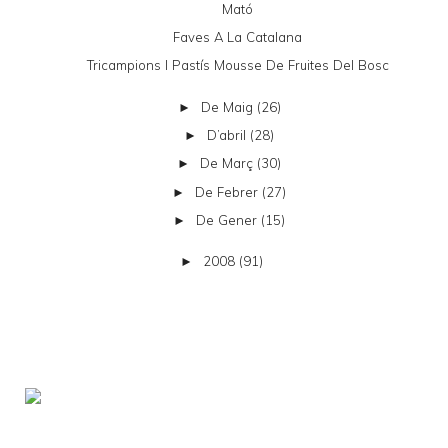
Mató
Faves A La Catalana
Tricampions I Pastís Mousse De Fruites Del Bosc
De Maig
(26)
►
D’abril
(28)
►
De Març
(30)
►
De Febrer
(27)
►
De Gener
(15)
►
2008
(91)
►