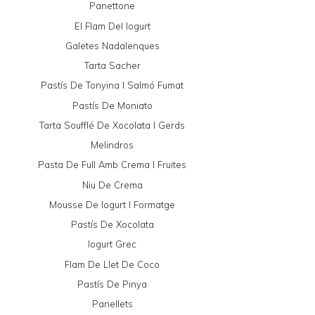
Panettone
El Flam Del Iogurt
Galetes Nadalenques
Tarta Sacher
Pastís De Tonyina I Salmó Fumat
Pastís De Moniato
Tarta Soufflé De Xocolata I Gerds
Melindros
Pasta De Full Amb Crema I Fruites
Niu De Crema
Mousse De Iogurt I Formatge
Pastís De Xocolata
Iogurt Grec
Flam De Llet De Coco
Pastís De Pinya
Panellets