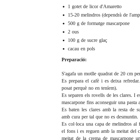
1 gotet de licor d'Amaretto
15-20
melindros
(dependrà de l'amp
500 g de formatge mascarpone
2 ous
100 g de sucre glaç
cacau en pols
Preparació:
S'agafa un motlle quadrat de 20 cm pe
Es prepara el cafè i es deixa refredar
posat perquè no en teníem).
Es separen els rovells de les clares. I 
mascarpone fins aconseguir una pasta 
Es baten les clares amb la resta de su
amb cura per tal que no es desmuntin.
Es col·loca una capa de melindros al 
el fons i es reguen amb la meitat del c
meitat de la crema de mascarpone un