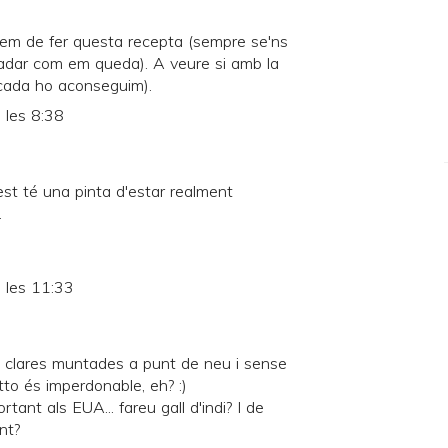
varem de fer questa recepta (sempre se'ns
radar com em queda). A veure si amb la
icada ho aconseguim).
 les 8:38
est té una pinta d'estar realment
.
 les 11:33
es clares muntades a punt de neu i sense
etto és imperdonable, eh? :)
tant als EUA... fareu gall d'indi? I de
nt?