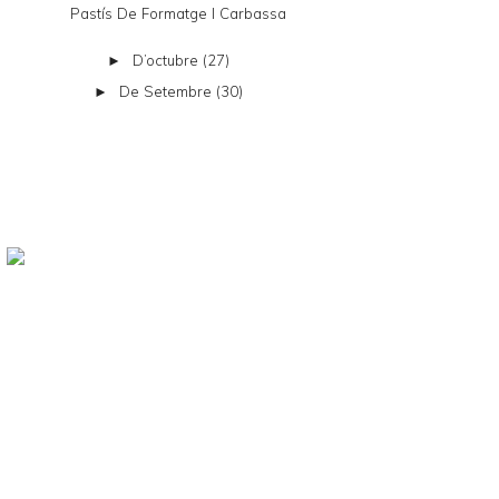
Pastís De Formatge I Carbassa
D’octubre
(27)
►
De Setembre
(30)
►