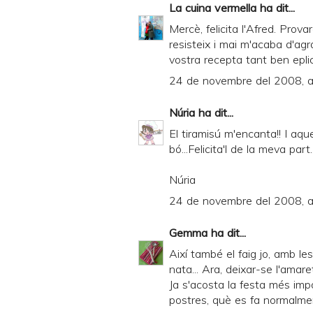
La cuina vermella
ha dit...
r
Mercè, felicita l'Afred. Pro
i
resisteix i mai m'acaba d'ag
vostra recepta tant ben epl
e
24 de novembre del 2008, a
n
d
Núria
ha dit...
l
El tiramisú m'encanta!! I aqu
y
bó...Felicita'l de la meva part.
a
Núria
n
24 de novembre del 2008, a
d
P
Gemma
ha dit...
D
Així també el faig jo, amb l
nata... Ara, deixar-se l'amar
F
Ja s'acosta la festa més impor
postres, què es fa normalme