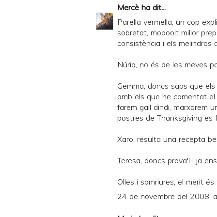
Mercè
ha dit...
Parella vermella, un cop expli
sobretot, moooolt millor prep
consistència i els melindros
Núria, no és de les meves pos
Gemma, doncs saps que els i
amb els que he comentat el 
farem gall dindi, marxarem u
postres de Thanksgiving es f
Xaro, resulta una recepta ben
Teresa, doncs prova'l i ja ens
Olles i somriures, el mèrit és
24 de novembre del 2008, a