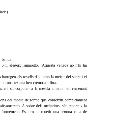
lada)
r banda.
. S'hi afegeix l'amaretto. (Aquesta vegada no n'hi ha
es barregen els rovells d'ou amb la meitat del sucre i el
amb una textura ben cremosa i fina.
cre i s'incorporen a la mescla anterior, tot remenant
fons del motlle de forma que cobreixin completament
afè-ameretto. A sobre dels melindros, s'hi reparteix la
iformement. Es torna a repetir una segona capa de