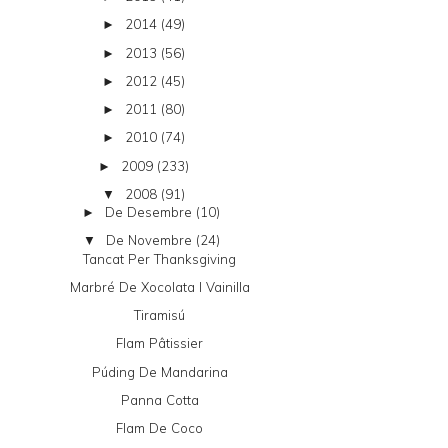
2014
(49)
►
2013
(56)
►
2012
(45)
►
2011
(80)
►
2010
(74)
►
2009
(233)
►
2008
(91)
▼
De Desembre
(10)
►
De Novembre
(24)
▼
Tancat Per Thanksgiving
Marbré De Xocolata I Vainilla
Tiramisú
Flam Pâtissier
Púding De Mandarina
Panna Cotta
Flam De Coco