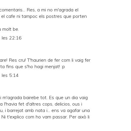
omentaris... Res, a mi no m'agrada el
 el cafe ni tampoc els postres que porten
 molt be.
 les 22:16
e! Res cru! T'haurien de fer com li vaig fer
ta fins que s'ho hagi menjat! :p
 les 5:14
i m'agrada bairebe tot. Es que un dia vaig
 l'havia fet d'altres cops, delicios, ous i
u, i barrejat amb nata i... ens va agafar una
. Ni t'explico com ho vam passar. Per això li