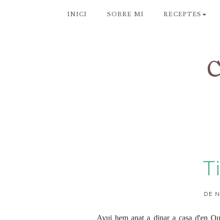
INICI
SOBRE MI
RECEPTES
T
DE N
Avui hem anat a dinar a casa d'en Qui