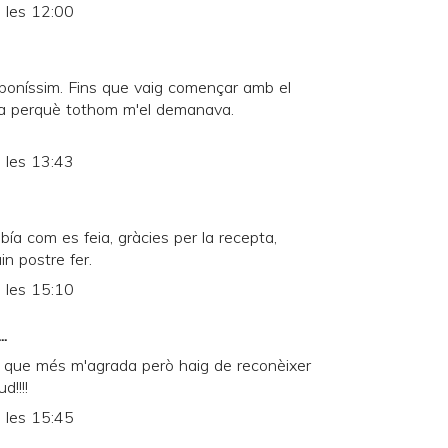
 les 12:00
a boníssim. Fins que vaig començar amb el
eia perquè tothom m'el demanava.
 les 13:43
bía com es feia, gràcies per la recepta,
in postre fer.
 les 15:10
..
l que més m'agrada però haig de reconèixer
d!!!!
 les 15:45