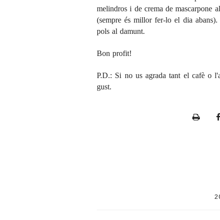
melindros i de crema de mascarpone al
(sempre és millor fer-lo el dia abans
pols al damunt.
Bon profit!
P.D.: Si no us agrada tant el cafè o l'
gust.
P
r
i
n
t
e
2
r
F