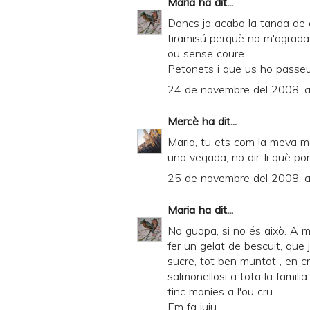
Maria
ha dit...
Doncs jo acabo la tanda de c
tiramisú perquè no m'agrada
ou sense coure.
Petonets i que us ho passeu
24 de novembre del 2008, a
Mercè
ha dit...
Maria, tu ets com la meva mar
una vegada, no dir-li què por
25 de novembre del 2008, a
Maria
ha dit...
No guapa, si no és això. A m
fer un gelat de bescuit, que ja
sucre, tot ben muntat , en cr
salmonellosi a tota la familia
tinc manies a l'ou cru.
Em fa iuiu...