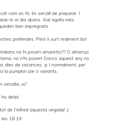
cat com es fa, és senzill de preparar. I
arar-lo el dia abans. Així agafa més
 queden ben impregnats.
tres preferides. Però li surt realment bo!
talians no hi posen amaretto?? O almenys
tema, no n'hi posen! Doncs aquest any no
ns dies de vacances. :p I normalment, per
a la pumpkin pie o variants.
 senzilla, oi?
 ho diràs!
 tot de l'Alfred aquesta vegada! ;)
 les 18:19