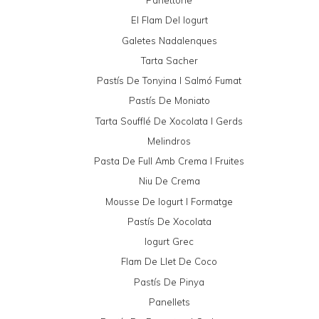
Panettone
El Flam Del Iogurt
Galetes Nadalenques
Tarta Sacher
Pastís De Tonyina I Salmó Fumat
Pastís De Moniato
Tarta Soufflé De Xocolata I Gerds
Melindros
Pasta De Full Amb Crema I Fruites
Niu De Crema
Mousse De Iogurt I Formatge
Pastís De Xocolata
Iogurt Grec
Flam De Llet De Coco
Pastís De Pinya
Panellets