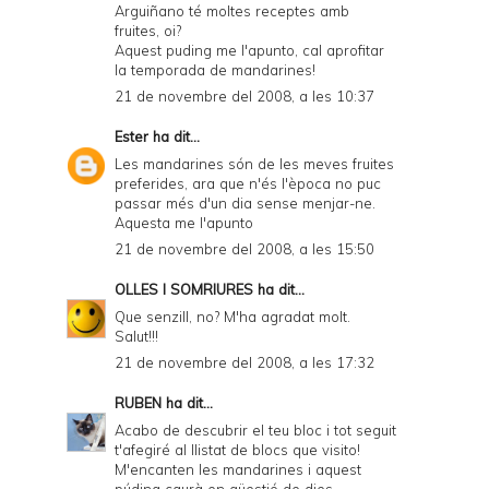
Arguiñano té moltes receptes amb
fruites, oi?
Aquest puding me l'apunto, cal aprofitar
la temporada de mandarines!
21 de novembre del 2008, a les 10:37
Ester
ha dit...
Les mandarines són de les meves fruites
preferides, ara que n'és l'època no puc
passar més d'un dia sense menjar-ne.
Aquesta me l'apunto
21 de novembre del 2008, a les 15:50
OLLES I SOMRIURES
ha dit...
Que senzill, no? M'ha agradat molt.
Salut!!!
21 de novembre del 2008, a les 17:32
RUBEN
ha dit...
Acabo de descubrir el teu bloc i tot seguit
t'afegiré al llistat de blocs que visito!
M'encanten les mandarines i aquest
púding caurà en qüestió de dies...