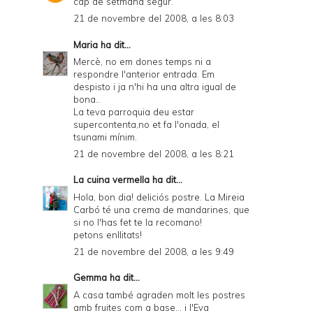
cap de setmana segur.
i
21 de novembre del 2008, a les 8:03
e
Maria
ha dit...
n
Mercè, no em dones temps ni a
d
respondre l'anterior entrada. Em
despisto i ja n'hi ha una altra igual de
l
bona..
y
La teva parroquia deu estar
supercontenta,no et fa l'onada, el
a
tsunami mínim.
n
21 de novembre del 2008, a les 8:21
d
La cuina vermella
ha dit...
P
Hola, bon dia! deliciós postre. La Mireia
Carbó té una crema de mandarines, que
D
si no l'has fet te la recomano!
petons enllitats!
F
21 de novembre del 2008, a les 9:49
Gemma
ha dit...
A casa també agraden molt les postres
amb fruites com a base... i l'Eva