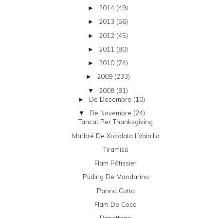
2014
(49)
►
2013
(56)
►
2012
(45)
►
2011
(80)
►
2010
(74)
►
2009
(233)
►
2008
(91)
▼
De Desembre
(10)
►
De Novembre
(24)
▼
Tancat Per Thanksgiving
Marbré De Xocolata I Vainilla
Tiramisú
Flam Pâtissier
Púding De Mandarina
Panna Cotta
Flam De Coco