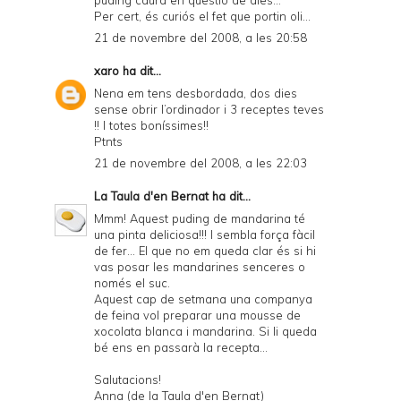
Per cert, és curiós el fet que portin oli...
21 de novembre del 2008, a les 20:58
xaro
ha dit...
Nena em tens desbordada, dos dies
sense obrir l’ordinador i 3 receptes teves
!! I totes boníssimes!!
Ptnts
21 de novembre del 2008, a les 22:03
La Taula d'en Bernat
ha dit...
Mmm! Aquest puding de mandarina té
una pinta deliciosa!!! I sembla força fàcil
de fer... El que no em queda clar és si hi
vas posar les mandarines senceres o
només el suc.
Aquest cap de setmana una companya
de feina vol preparar una mousse de
xocolata blanca i mandarina. Si li queda
bé ens en passarà la recepta...
Salutacions!
Anna (de la Taula d'en Bernat)