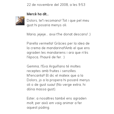
22 de novembre del 2008, a les 9:53
Mercè
ha dit...
Dolors, te'l recomano! Tot i que pel meu
gust hi posaria menys oli.
Maria, jejeje... avui t'he donat descans! ;)
Parella vermella! Gràcies per la idea de
la crema de mandarina!!Amb el que ens
agraden les mandariens i ara que n'és
l'època, l'hauré de fer. :)
Gemma, l'Eva Arguiñano té moltes
receptes amb fruites i senzilles.
M'encanta!! Et dic el mateix que a la
Dolors, jo a la propera hi posaré menys
oli o de gust suau! (No verge extra, hi
dóna massa gust).
Ester, a nosaltres també ens agraden
molt, per això em vaig animar a fer
aquest púding.