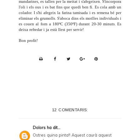
mandarines, es tallen per la meitat i s'afegeixen. S'incorpora
l'oli i els ous i es bat fins que quedi ben fi. Es cola amb un
colador. I s'hi afegeix la farina tamisada i es remena bé per
eliminar els grumolls. S'aboca dins els motlles individuals i
es couen al forn a 180ºC (350ºF) durant 20-30 minuts. Es
deixa refredar i ja està llest per servir!
Bon profit!
P
r
i
n
t
e
12 COMENTARIS:
r
F
Dolors
ha dit...
r
Ostres quina pinta!! Aquest caurà aquest