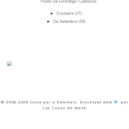
Pastís De Formatge I Carbassa
D’octubre
(27)
►
De Setembre
(30)
►
© 2008-2026
Cuina per a llaminers
. Dissenyat amb
per
Las Cosas de Maite