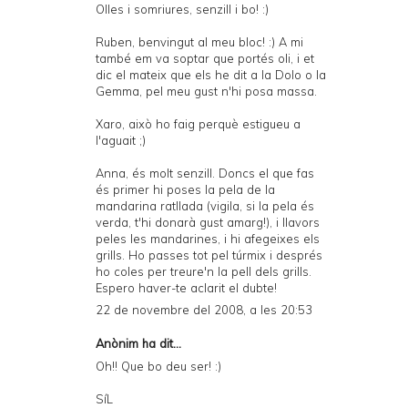
Olles i somriures, senzill i bo! :)
Ruben, benvingut al meu bloc! :) A mi
també em va soptar que portés oli, i et
dic el mateix que els he dit a la Dolo o la
Gemma, pel meu gust n'hi posa massa.
Xaro, això ho faig perquè estigueu a
l'aguait ;)
Anna, és molt senzill. Doncs el que fas
és primer hi poses la pela de la
mandarina ratllada (vigila, si la pela és
verda, t'hi donarà gust amarg!), i llavors
peles les mandarines, i hi afegeixes els
grills. Ho passes tot pel túrmix i després
ho coles per treure'n la pell dels grills.
Espero haver-te aclarit el dubte!
22 de novembre del 2008, a les 20:53
Anònim ha dit...
Oh!! Que bo deu ser! :)
SíL