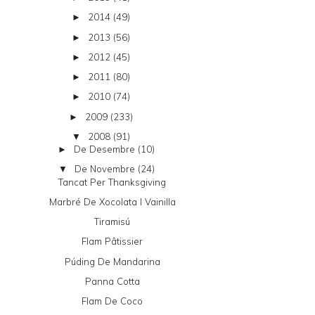
2014
(49)
►
2013
(56)
►
2012
(45)
►
2011
(80)
►
2010
(74)
►
2009
(233)
►
2008
(91)
▼
De Desembre
(10)
►
De Novembre
(24)
▼
Tancat Per Thanksgiving
Marbré De Xocolata I Vainilla
Tiramisú
Flam Pâtissier
Púding De Mandarina
Panna Cotta
Flam De Coco