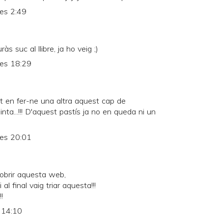
les 2:49
às suc al llibre, ja ho veig ;)
les 18:29
nt en fer-ne una altra aquest cap de
ta...!!! D'aquest pastís ja no en queda ni un
les 20:01
cobrir aquesta web,
 al final vaig triar aquesta!!!
!
s 14:10