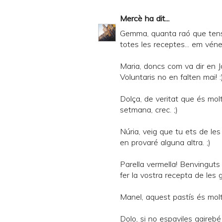
Mercè
ha dit...
Gemma, quanta raó que tens!
totes les receptes... em véne
Maria, doncs com va dir en J
Voluntaris no en falten mai! :
Dolça, de veritat que és mol
setmana, crec. ;)
Núria, veig que tu ets de les
en provaré alguna altra. ;)
Parella vermella! Benvinguts i
fer la vostra recepta de les 
Manel, aquest pastís és molt s
Dolo, si no espaviles gairebé