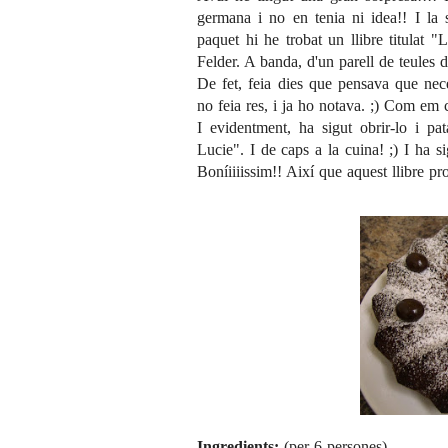
germana i no en tenia ni idea!! I la 
paquet hi he trobat un llibre titulat
Felder. A banda, d'un parell de teules 
De fet, feia dies que pensava que nec
no feia res, i ja ho notava. ;) Com em 
I evidentment, ha sigut obrir-lo i pa
Lucie". I de caps a la cuina! ;) I ha si
Boníiiiissim!! Així que aquest llibre pr
Ingredients:
(per 6 persones)