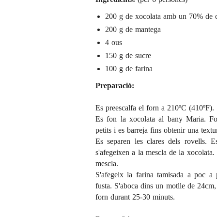
200 g de xocolata amb un 70% de 
200 g de mantega
4 ous
150 g de sucre
100 g de farina
Preparació:
Es preescalfa el forn a 210ºC (410ºF).
Es fon la xocolata al bany Maria. For
petits i es barreja fins obtenir una textur
Es separen les clares dels rovells. 
s'afegeixen a la mescla de la xocolata.
mescla.
S'afegeix la farina tamisada a poc 
fusta.
S'aboca dins un motlle de 24cm, 
forn durant 25-30 minuts.