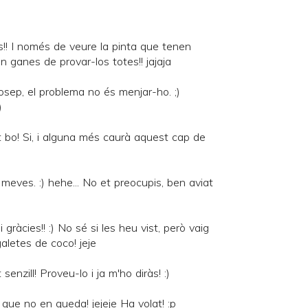
! I només de veure la pinta que tenen
n ganes de provar-los totes!! jajaja
osep, el problema no és menjar-ho. ;)
)
t bo! Si, i alguna més caurà aquest cap de
 meves. :) hehe... No et preocupis, ben aviat
 gràcies!! :) No sé si les heu vist, però vaig
galetes de coco! jeje
enzill! Proveu-lo i ja m'ho diràs! :)
 que no en queda! jejeje Ha volat! :p