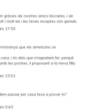
ir gràcies als nostres amics blocaires, i de
t i molt bé i les teves receptes són genials.
les 17:55
m'estranya que els americans se
 casa, i és dels que m'agradarà fer, perquè
mb les postres. li proposaré a la meva filla
les 23:01
dem passar per casa teva a provar-lo?
les 0:43