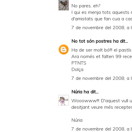
l
No pares, eh?
y
I qui es menja tots aquests
d'amistats que fan cua a casa
a
7 de novembre del 2008, a 
n
d
No tot són postres
ha dit...
P
Ha de ser molt bó!!! el pastís i
D
Ara només et falten 99 recep
PTNTS
F
Dolça
7 de novembre del 2008, a 
Núria
ha dit...
Wooowww!!! D'aquest vull un 
desitjant veure més receptes
Núria
7 de novembre del 2008, a 