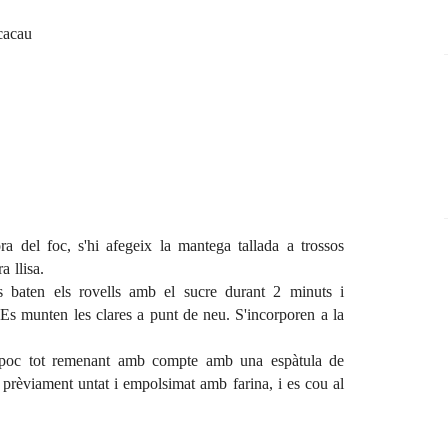
cacau
a del foc, s'hi afegeix la mantega tallada a trossos
a llisa.
Es baten els rovells amb el sucre durant 2 minuts i
 Es munten les clares a punt de neu. S'incorporen a la
a poc tot remenant amb compte amb una espàtula de
prèviament untat i empolsimat amb farina, i es cou al