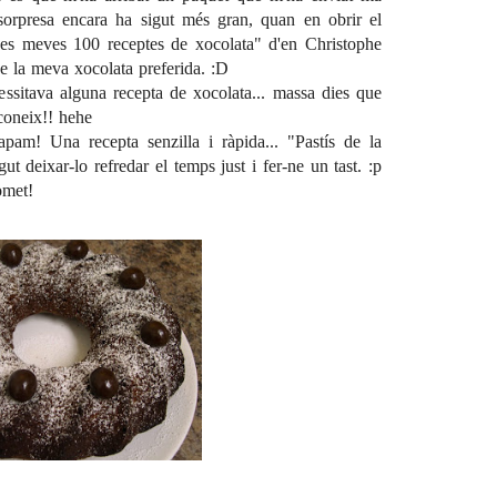
sorpresa encara ha sigut més gran, quan en obrir el
 "Les meves 100 receptes de xocolata" d'en Christophe
de la meva xocolata preferida. :D
essitava alguna recepta de xocolata... massa dies que
coneix!! hehe
tapam! Una recepta senzilla i ràpida... "Pastís de la
gut deixar-lo refredar el temps just i fer-ne un tast. :p
omet!