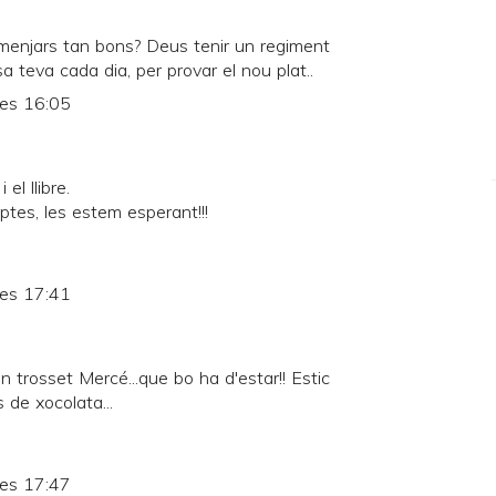
 menjars tan bons? Deus tenir un regiment
 teva cada dia, per provar el nou plat..
les 16:05
 el llibre.
tes, les estem esperant!!!
les 17:41
trosset Mercé...que bo ha d'estar!! Estic
 de xocolata...
les 17:47