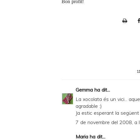
Bon profit!
P
r
i
n
t
e
1
r
F
Gemma
ha dit...
r
La xocolata és un vici... aqu
i
agradable :)
Ja estic esperant la següent 
e
7 de novembre del 2008, a 
n
d
Maria
ha dit...