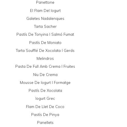
Panettone
El Flam Del Iogurt
Galetes Nadalenques
Tarta Sacher
Pastís De Tonyina I Salmó Fumat
Pastís De Moniato
Tarta Soufflé De Xocolata I Gerds
Melindros
Pasta De Full Amb Crema I Fruites
Niu De Crema
Mousse De Iogurt I Formatge
Pastís De Xocolata
Iogurt Grec
Flam De Llet De Coco
Pastís De Pinya
Panellets