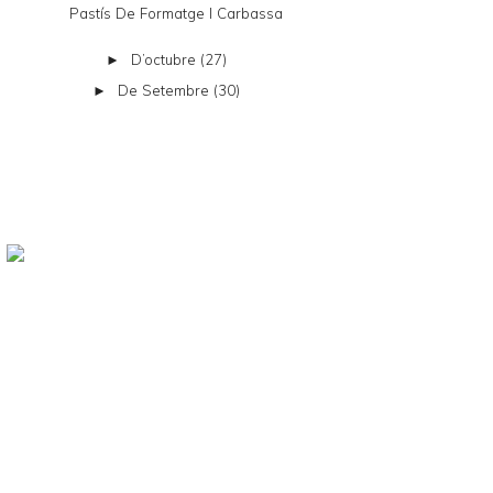
Pastís De Formatge I Carbassa
D’octubre
(27)
►
De Setembre
(30)
►