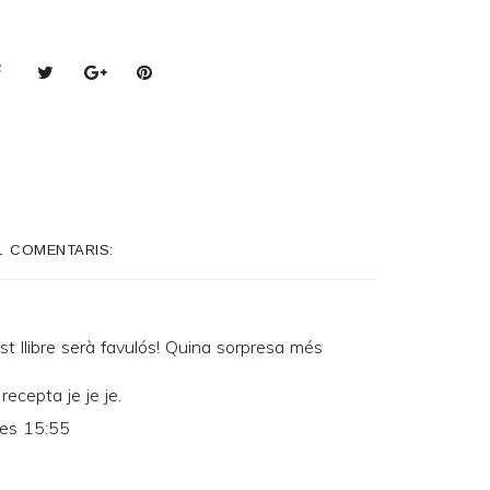
1 COMENTARIS:
est llibre serà favulós! Quina sorpresa més
recepta je je je.
les 15:55