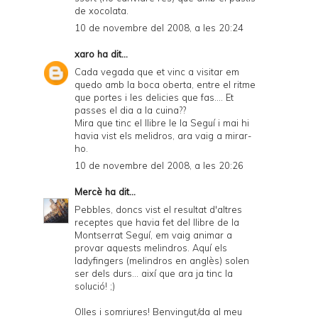
de xocolata.
10 de novembre del 2008, a les 20:24
xaro
ha dit...
Cada vegada que et vinc a visitar em
quedo amb la boca oberta, entre el ritme
que portes i les delicies que fas.... Et
passes el dia a la cuina??
Mira que tinc el llibre le la Seguí i mai hi
havia vist els melidros, ara vaig a mirar-
ho.
10 de novembre del 2008, a les 20:26
Mercè
ha dit...
Pebbles, doncs vist el resultat d'altres
receptes que havia fet del llibre de la
Montserrat Seguí, em vaig animar a
provar aquests melindros. Aquí els
ladyfingers (melindros en anglès) solen
ser dels durs... així que ara ja tinc la
solució! ;)
Olles i somriures! Benvingut/da al meu