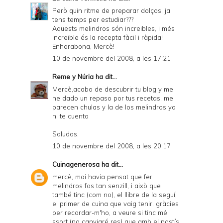
Però quin ritme de preparar dolços, ja
tens temps per estudiar???
Aquests melindros són increibles, i més
increible és la recepta fàcil i ràpida!
Enhorabona, Mercè!
10 de novembre del 2008, a les 17:21
Reme y Núria
ha dit...
Mercè,acabo de descubrir tu blog y me
he dado un repaso por tus recetas, me
parecen chulas y la de los melindros ya
ni te cuento
Saludos.
10 de novembre del 2008, a les 20:17
Cuinagenerosa
ha dit...
mercè, mai havia pensat que fer
melindros fos tan senzill, i això que
també tinc (com no), el llibre de la seguí,
el primer de cuina que vaig tenir. gràcies
per recordar-m'ho, a veure si tinc mé
ssort (no canviaré res) que amb el pastís