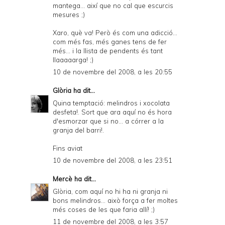
mantega... així que no cal que escurcis
mesures ;)
Xaro, què va! Però és com una adicció...
com més fas, més ganes tens de fer
més... i la llista de pendents és tant
llaaaaarga! ;)
10 de novembre del 2008, a les 20:55
Glòria
ha dit...
Quina temptació: melindros i xocolata
desfeta!. Sort que ara aquí no és hora
d'esmorzar que si no... a córrer a la
granja del barri!.
Fins aviat
10 de novembre del 2008, a les 23:51
Mercè
ha dit...
Glòria, com aquí no hi ha ni granja ni
bons melindros... això força a fer moltes
més coses de les que faria allí! ;)
11 de novembre del 2008, a les 3:57