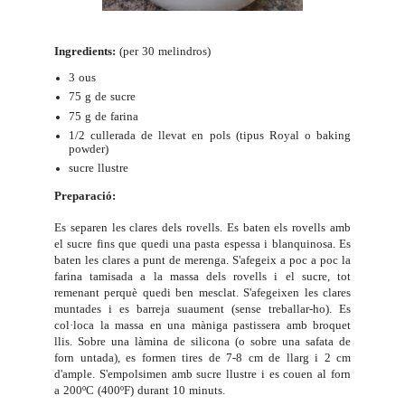
Ingredients:
(per 30 melindros)
3 ous
75 g de sucre
75 g de farina
1/2 cullerada de llevat en pols (tipus Royal o baking
powder)
sucre llustre
Preparació:
Es separen les clares dels rovells. Es baten els rovells amb
el sucre fins que quedi una pasta espessa i blanquinosa. Es
baten les clares a punt de merenga. S'afegeix a poc a poc la
farina tamisada a la massa dels rovells i el sucre, tot
remenant perquè quedi ben mesclat. S'afegeixen les clares
muntades i es barreja suaument (sense treballar-ho). Es
col·loca la massa en una màniga pastissera amb broquet
llis. Sobre una làmina de silicona (o sobre una safata de
forn untada), es formen tires de 7-8 cm de llarg i 2 cm
d'ample. S'empolsimen amb sucre llustre i es couen al forn
a 200ºC (400ºF) durant 10 minuts.