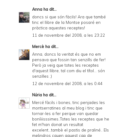
Anna
ha dit...
doncs si que són fàcils! Ara que també
tinc el llibre de la Montse posaré en
pràctica aquestes receptes!
11 de novembre del 2008, a les 23:22
Mercè
ha dit...
Anna, doncs la veritat és que no em
pensava que fossin tan senzills de fer!
Però ja veig que totes les receptes
d'aquest llibre, tal com diu el títol... són
senzilles ;)
12 de novembre del 2008, a les 0:44
Núria
ha dit...
Mercé fàcils i bones, tinc penjades les
montserratines al meu blog i tinc que
tornar-les a fer perque van quedar
boníiiisssimes..Totes les receptes que he
fet m'han donat un resultat
excelent...tambè el pastis de praliné.. Els
melindros cauen aquest cap de