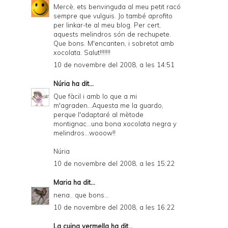
Mercè, ets benvinguda al meu petit racó
l
sempre que vulguis. Jo també aprofito
y
per linkar-te al meu blog. Per cert,
aquests melindros són de rechupete.
a
Que bons. M'encanten, i sobretot amb
xocolata. Salut!!!!!!!
n
10 de novembre del 2008, a les 14:51
d
Núria
ha dit...
P
Que fàcil i amb lo que a mi
D
m'agraden...Aquesta me la guardo,
perque l'adaptaré al mètode
F
montignac...una bona xocolata negra y
melindros...wooow!!
Núria
10 de novembre del 2008, a les 15:22
Maria
ha dit...
nena.. que bons...
10 de novembre del 2008, a les 16:22
La cuina vermella
ha dit...