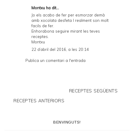
Montxu ha dit...
Jo els acabo de fer per esmorzar demà
amb xocolata desfeta I realment son molt
facils de fer.
Enhorabona seguire mirant les teves
receptes.
Montxu
22 d’abril del 2016, a les 20:14
Publica un comentari a l'entrada
RECEPTES SEGÜENTS
RECEPTES ANTERIORS
BENVINGUTS!