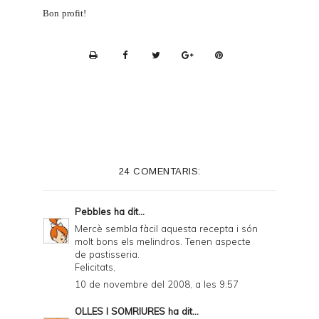
Bon profit!
P
r
i
n
t
e
24 COMENTARIS:
r
F
Pebbles
ha dit...
r
Mercè sembla fàcil aquesta recepta i són
molt bons els melindros. Tenen aspecte
i
de pastisseria.
e
Felicitats,
10 de novembre del 2008, a les 9:57
n
d
OLLES I SOMRIURES
ha dit...