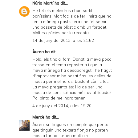
Núria Martí
ha dit...
He fet els melindros i han sortit
boníssims. Molt fàcils de fer i mira que no
tenia mànega pastissera i he fet servir
una bosseta de plàstic amb un foradet.
Moltes gràcies per la recepta.
14 de juny del 2013, a les 21:52
Àurea ha dit...
Hola, els tinc al forn. Donat la meva poca
trassa en el tema reposteria i que la
meva mànega ha desaparegut i he hagut
d'improvisar m'he posat fins les celles de
massa per melindros, bastant còmic tot.
La meva pregunta és: Ha de ser una
massa de consistència més aviat líquida?
Pd: pinta de melindro tenen.
4 de juny del 2014, a les 19:20
Mercè
ha dit...
Àurea, si. Tingues en compte que per tal
que tinguin una textura flonja no porten
massa farina i tenen molt aire