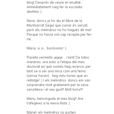
blog! Després de veure el resultat...
immediatament vaig fer la xocolata
desfeta ;)
Núria, doncs ja ho diu el llibre de la
Montserrat Seguí que cuinar és senzill,
però els melindros no ho hagués dit mai!
Perquè no havia vist cap recepta per fer-
ne...
Maria, si si... boníssims! :)
Parella vermella, jejeje... i tant! De totes
maneres, ara estic a l'etapa del meu
doctorat en què només faig recerca, per
tant ve a ser una mica com una feina
(sense horari)... faig més hores que un
rellotge! ;) I els melindros, doncs em van
sorprendre molt gratament per la seva
senzillesa i el seu gust!! Molt bons!!!
Menu, benvinguda al meu blog!! Ara
t'afegeixo a la meva llista ;)
Manel, els melindros no porten