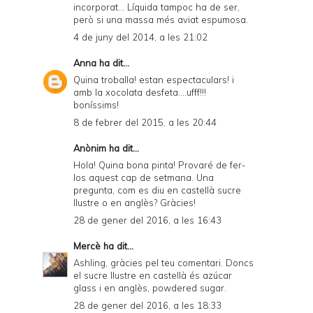
incorporat... Líquida tampoc ha de ser,
però si una massa més aviat espumosa.
4 de juny del 2014, a les 21:02
Anna
ha dit...
Quina troballa! estan espectaculars! i
amb la xocolata desfeta....ufff!!!
boníssims!
8 de febrer del 2015, a les 20:44
Anònim ha dit...
Hola! Quina bona pinta! Provaré de fer-
los aquest cap de setmana. Una
pregunta, com es diu en castellà sucre
llustre o en anglès? Gràcies!
28 de gener del 2016, a les 16:43
Mercè
ha dit...
Ashling, gràcies pel teu comentari. Doncs
el sucre llustre en castellà és azúcar
glass i en anglès, powdered sugar.
28 de gener del 2016, a les 18:33