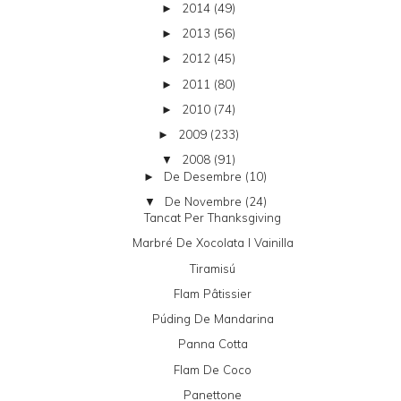
2014
(49)
►
2013
(56)
►
2012
(45)
►
2011
(80)
►
2010
(74)
►
2009
(233)
►
2008
(91)
▼
De Desembre
(10)
►
De Novembre
(24)
▼
Tancat Per Thanksgiving
Marbré De Xocolata I Vainilla
Tiramisú
Flam Pâtissier
Púding De Mandarina
Panna Cotta
Flam De Coco
Panettone