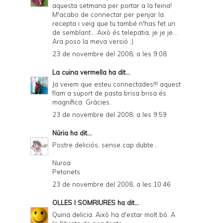
aquesta setmana per portar a la feina!
i
M'acabo de connectar per penjar la
e
recepta i veig que tu també n'has fet un
de semblant... Això és telepatia, je je je...
n
Ara poso la meva versió ;)
d
23 de novembre del 2008, a les 9:08
l
La cuina vermella
ha dit...
y
Ja veiem que esteu connectades!!! aquest
flam a suport de pasta brisa brisa és
a
magnífica. Gràcies.
n
23 de novembre del 2008, a les 9:59
d
Núria
ha dit...
P
Postre deliciós, sense cap dubte...
D
Nuroa
Petonets
F
23 de novembre del 2008, a les 10:46
OLLES I SOMRIURES
ha dit...
Quina delicia. Això ha d'estar molt bó. A