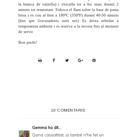
la branca de vainilla) i s'escalfa tot a foc suau durant 2
minuts tot rementant. S'aboca el flam sobre la base de pasta
brisa i es cou al forn a 180ºC (350ºF) durant 40-50 minuts
(fins que l'escuradents surti net). Es deixa refredar a
temperatura ambient i es reserva a la nevera fins al moment
de servir.
Bon profit!
P
r
i
n
t
e
10 COMENTARIS:
r
F
Gemma
ha dit...
r
Quina casualtitat, jo també n'he fet un