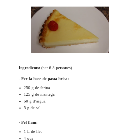
Ingredients:
(per 6-8 persones)
- Per la base de pasta brisa:
250 g de farina
125 g de mantega
60 g d’aigua
5 g de sal
- Pel flam:
1 L de llet
4 ous