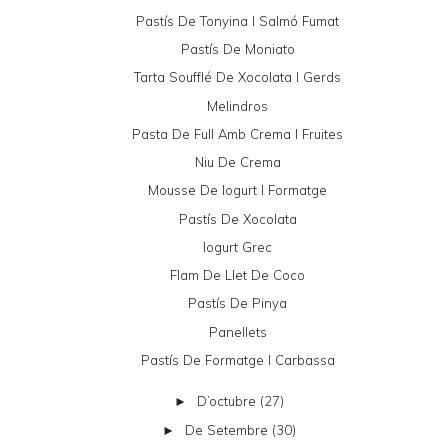
Pastís De Tonyina I Salmó Fumat
Pastís De Moniato
Tarta Soufflé De Xocolata I Gerds
Melindros
Pasta De Full Amb Crema I Fruites
Niu De Crema
Mousse De Iogurt I Formatge
Pastís De Xocolata
Iogurt Grec
Flam De Llet De Coco
Pastís De Pinya
Panellets
Pastís De Formatge I Carbassa
D’octubre
(27)
►
De Setembre
(30)
►