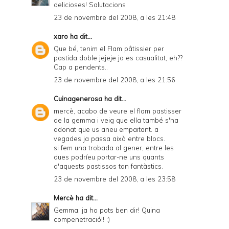
delicioses! Salutacions
23 de novembre del 2008, a les 21:48
xaro
ha dit...
Que bé, tenim el Flam pâtissier per
pastida doble jejeje ja es casualitat, eh??
Cap a pendents..
23 de novembre del 2008, a les 21:56
Cuinagenerosa
ha dit...
mercè, acabo de veure el flam pastisser
de la gemma i veig que ella també s'ha
adonat que us aneu empaitant. a
vegades ja passa això entre blocs.
si fem una trobada al gener, entre les
dues podríeu portar-ne uns quants
d'aquests pastissos tan fantàstics.
23 de novembre del 2008, a les 23:58
Mercè
ha dit...
Gemma, ja ho pots ben dir! Quina
compenetració!! :)