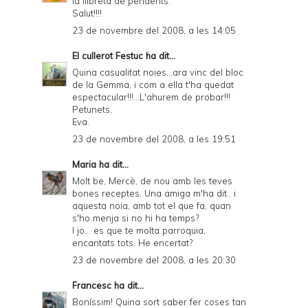
la llibreta de pendents.
Salut!!!!
23 de novembre del 2008, a les 14:05
El cullerot Festuc
ha dit...
Quina casualitat noies...ara vinc del bloc
de la Gemma, i com a ella t'ha quedat
espectacular!!!...L'ahurem de probar!!!
Petunets,
Eva.
23 de novembre del 2008, a les 19:51
Maria
ha dit...
Molt be, Mercè, de nou amb les teves
bones receptes. Una amiga m'ha dit.. i
aquesta noia, amb tot el que fa, quan
s'ho menja si no hi ha temps?
I jo... es que te molta parroquia,
encantats tots. He encertat?
23 de novembre del 2008, a les 20:30
Francesc
ha dit...
Boníssim! Quina sort saber fer coses tan