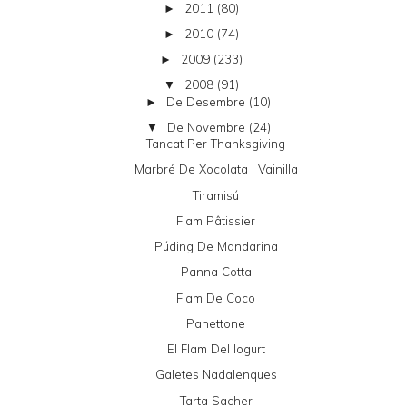
2011
(80)
►
2010
(74)
►
2009
(233)
►
2008
(91)
▼
De Desembre
(10)
►
De Novembre
(24)
▼
Tancat Per Thanksgiving
Marbré De Xocolata I Vainilla
Tiramisú
Flam Pâtissier
Púding De Mandarina
Panna Cotta
Flam De Coco
Panettone
El Flam Del Iogurt
Galetes Nadalenques
Tarta Sacher