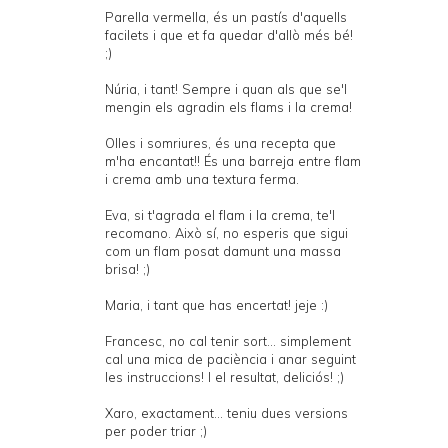
Parella vermella, és un pastís d'aquells
facilets i que et fa quedar d'allò més bé!
;)
Núria, i tant! Sempre i quan als que se'l
mengin els agradin els flams i la crema!
Olles i somriures, és una recepta que
m'ha encantat!! És una barreja entre flam
i crema amb una textura ferma.
Eva, si t'agrada el flam i la crema, te'l
recomano. Això sí, no esperis que sigui
com un flam posat damunt una massa
brisa! ;)
Maria, i tant que has encertat! jeje :)
Francesc, no cal tenir sort... simplement
cal una mica de paciència i anar seguint
les instruccions! I el resultat, deliciós! ;)
Xaro, exactament... teniu dues versions
per poder triar ;)