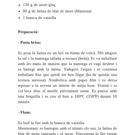
150 g de sucre glaç
90 g de farina de blat de moro (Maizena)
1 branca de vainilla
Preparació:
- Pasta brisa:
Es posa la farina en un bol en forma de volcà. S'hi afegeix
la sal i la mantega tallada a trossos (freda). Es va treballant
amb les mans de manera que la mantega es vagi desfent i
es barregi amb la farina. S'afegeix l'aigua i es continua
treballant fins que quedi tot ben lligat (ha de quedar una
textura arenosa). S'embolica amb paper film i es deixa
reposar a la nevera un mínim de mitja hora. S'estira i es
col·loca dins el motlle prèviament untat. Es punxa amb
una forquilla i es cou al forn a 180ºC (350ºF) durant 10
minuts.
- Flam:
Es bull la llet amb la branca de vainilla.
Mentrestant, es barregen amb el túrmix els ous, la farina de
blat de moro tamisada i el sucre. S'incorpora la llet (sense