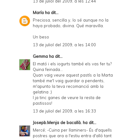
13 de juliol del 2009, a les 12:44
María
ha dit...
Preciosa, sencilla y, lo sé aunque no la
haya probado, divina. Qué maravilla.
Un beso
13 de juliol del 2009, a les 14:00
Gemma
ha dit...
El mató i els iogurts també els vas fer tu?
Quina feinada...
Quan vaig veure aquest pastís a la Marta
també me'l vaig guardar a pendents,
m'apunto la teva recomanció amb la
gelatina ;)
I ja tinc ganes de veure la resta de
pastissos!
13 de juliol del 2009, a les 16:33
Josepb.Menja de bacallà.
ha dit...
Mercé; -Cuina per llaminers- És d'aquells
postres que ara a l'estiu entra d'alló tant