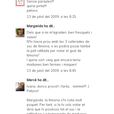
Sense paraules!!!
quina pinta!!!
i
petons
e
13 de juliol del 2009, a les 8:25
n
Margarida
ha dit...
d
Dels que a mi m'agraden, ben fresquets i
suaus!
l
N'hi havia prou amb les 3 cullerades de
y
suc de llimona, o es podria posar també
la pell ratllada per notar el gust de
a
llimona?
I quina sort: veig que encara teniu
n
maduixes ben fermes i maques!
d
13 de juliol del 2009, a les 8:45
P
Mercè
ha dit...
D
Ivana, doncs prova'l i faràs... mmmm!!! ;)
Petons!
F
Margarida, la llimona s'hi nota molt
poquet. Per tant, si la hi vols notar et
diria que hi poséssis tot el suc i la
ratlladura. La temporada de maduixes