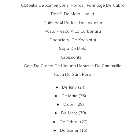
Clafoutis De Xampinyons, Porros I Formatge De Cabra
Pastís De Mató I Iogurt
Galetes Al Perfum De Lavanda
Pasta Fresca A La Carbonara
Financiers (de Xocolata)
Sopa De Meló
Croissants II
Gots De Crema De Llimona I Mousse De Camamilla
Coca De Sant Pere
De Juny
(24)
►
De Maig
(26)
►
D’abril
(28)
►
De Març
(30)
►
De Febrer
(27)
►
De Gener
(15)
►