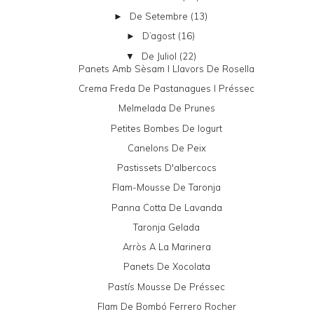
De Setembre
(13)
►
D’agost
(16)
►
De Juliol
(22)
▼
Panets Amb Sèsam I Llavors De Rosella
Crema Freda De Pastanagues I Préssec
Melmelada De Prunes
Petites Bombes De Iogurt
Canelons De Peix
Pastissets D'albercocs
Flam-Mousse De Taronja
Panna Cotta De Lavanda
Taronja Gelada
Arròs A La Marinera
Panets De Xocolata
Pastís Mousse De Préssec
Flam De Bombó Ferrero Rocher