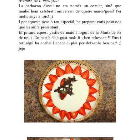
friends! We'll miss you!
La barbacoa d'avui no era només un comiat, sinó que
també hem celebrat l'aniversari de quatre amics/gues! Per
molts anys a tots! :)
I per aquesta ocasió tan especial, he preparat varis pastissos
que us aniré presentant.
El primer, aquest pastís de mató i iogurt de la Marta de
Pa
de nous
. Un pastís d'un gust molt fi i ben refrescant!! Fins i
tot, algú ha acabat llepant el plat per deixar-lo ben net! ;)
jeje