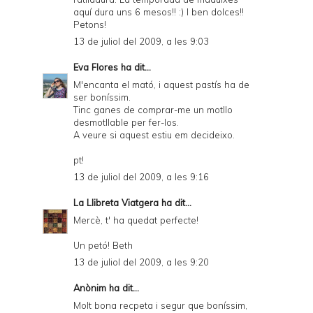
aquí dura uns 6 mesos!! :) I ben dolces!!
Petons!
13 de juliol del 2009, a les 9:03
Eva Flores
ha dit...
M'encanta el mató, i aquest pastís ha de
ser boníssim.
Tinc ganes de comprar-me un motllo
desmotllable per fer-los.
A veure si aquest estiu em decideixo.
pt!
13 de juliol del 2009, a les 9:16
La Llibreta Viatgera
ha dit...
Mercè, t' ha quedat perfecte!
Un petó! Beth
13 de juliol del 2009, a les 9:20
Anònim ha dit...
Molt bona recpeta i segur que boníssim,