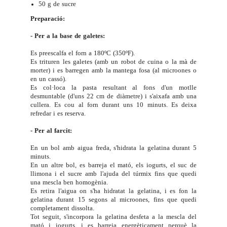
50 g de sucre
Preparació:
- Per a la base de galetes:
Es preescalfa el forn a 180ºC (350ºF).
Es trituren les galetes (amb un robot de cuina o la mà de
morter) i es barregen amb la mantega fosa (al microones o
en un cassó).
Es col·loca la pasta resultant al fons d'un motlle
desmuntable (d'uns 22 cm de diàmetre) i s'aixafa amb una
cullera. Es cou al forn durant uns 10 minuts. Es deixa
refredar i es reserva.
- Per al farcit:
En un bol amb aigua freda, s'hidrata la gelatina durant 5
minuts.
En un altre bol, es barreja el mató, els iogurts, el suc de
llimona i el sucre amb l'ajuda del túrmix fins que quedi
una mescla ben homogènia.
Es retira l'aigua on s'ha hidratat la gelatina, i es fon la
gelatina durant 15 segons al microones, fins que quedi
completament dissolta.
Tot seguit, s'incorpora la gelatina desfeta a la mescla del
mató i iogurts, i es barreja energèticament perquè la