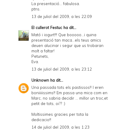
La presentació... fabulosa.
ptns.
13 de juliol del 2009, a les 22:09
El cullerot Festuc
ha dit...
Mató i iogurt!!! Que booooo...i quina
presentació tan maca...els teus amics
deuen alucinar i segur que us trobaran
molt a faltar!
Petunets,
Eva.
13 de juliol del 2009, a les 23:12
Unknown
ha dit...
Una passada tots els pastissos!! I eren
boniiiiissims!! Em passa una mica com en
Marc, no sabria decidir ... millor un troc,et
petit de tots, oi?? :)
Moltissimes gracies per tota la
dedicacio!!
14 de juliol del 2009, a les 1:23