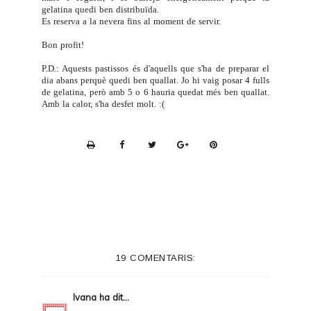
gelatina quedi ben distribuïda.
Es reserva a la nevera fins al moment de servir.
Bon profit!
P.D.: Aquests pastissos és d'aquells que s'ha de preparar el
dia abans perquè quedi ben quallat. Jo hi vaig posar 4 fulls
de gelatina, però amb 5 o 6 hauria quedat més ben quallat.
Amb la calor, s'ha desfet molt. :(
P
r
i
n
t
e
19 COMENTARIS:
r
F
Ivana
ha dit...
r