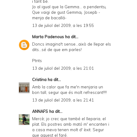
i tant bé.
Jo al igual que la Gemma... a pendents¡.
Que vaigi de gust Gemma¡. Josepb -
menja de bacallá-
13 de juliol del 2009, a les 19:55
Marta Padenous
ha dit...
Doncs imagina't sense...això de llepar els
dits...sé de que em parles!
Ptnts
13 de juliol del 2009, a les 21:01
Cristina
ha dit...
Amb la calor que fa me'n menjaria un
bon tall, segur que és molt refrescant!!!!
13 de juliol del 2009, a les 21:41
ANNAFS
ha dit...
Mercè; jo crec que també el lleparia, el
plat. Els postres amb mató m' encanten i
a casa meva tenen molt d' èxit. Segur
que aquest el faré.