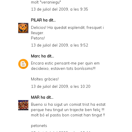
molt "veraniegu"
13 de juliol del 2009, a les 9:35
PILAR
ha dit...
Delicios! Ha quedat esplendit, fresquet i
lleuger.
Petons!
13 de juliol del 2009, a les 9:52
Marc
ha dit...
Encara estic pensant-me per quin em
decideixo, estaven tots boníssims!!!
Moltes gràcies!
13 de juliol del 2009, a les 10:20
MAR
ha dit...
Bueno si ha sigut un comiat trist ha estat
perque heu tingut un trajecte ben feliç !!!
molt bó el pastis bon comiat han tingut !!
petonets