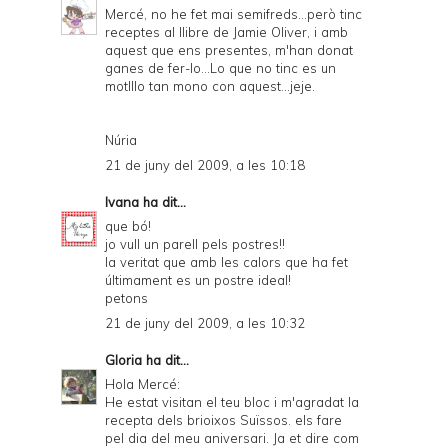
Mercé, no he fet mai semifreds...però tinc
l
receptes al llibre de Jamie Oliver, i amb
y
aquest que ens presentes, m'han donat
ganes de fer-lo...Lo que no tinc es un
a
motlllo tan mono con aquest...jeje.
n
d
Núria
21 de juny del 2009, a les 10:18
P
D
Ivana
ha dit...
que bó!
F
jo vull un parell pels postres!!
la veritat que amb les calors que ha fet
últimament es un postre ideal!
petons
21 de juny del 2009, a les 10:32
Gloria
ha dit...
Hola Mercé:
He estat visitan el teu bloc i m'agradat la
recepta dels brioixos Suïssos. els fare
pel dia del meu aniversari. Ja et dire com