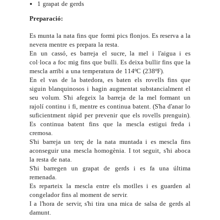
1 grapat de gerds
Preparació:
Es munta la nata fins que formi pics flonjos. Es reserva a la
nevera mentre es prepara la resta.
En un cassó, es barreja el sucre, la mel i l'aigua i es
col·loca a foc mig fins que bulli. Es deixa bullir fins que la
mescla arribi a una temperatura de 114ºC (238ºF).
En el vas de la batedora, es baten els rovells fins que
siguin blanquinosos i hagin augmentat substancialment el
seu volum. S'hi afegeix la barreja de la mel formant un
rajolí continu i fi, mentre es continua batent. (S'ha d'anar lo
suficientment ràpid per prevenir que els rovells prenguin).
Es continua batent fins que la mescla estigui freda i
cremosa.
S'hi barreja un terç de la nata muntada i es mescla fins
aconseguir una mescla homogènia. I tot seguit, s'hi aboca
la resta de nata.
S'hi barregen un grapat de gerds i es fa una última
remenada.
Es reparteix la mescla entre els motlles i es guarden al
congelador fins al moment de servir.
I a l'hora de servir, s'hi tira una mica de salsa de gerds al
damunt.