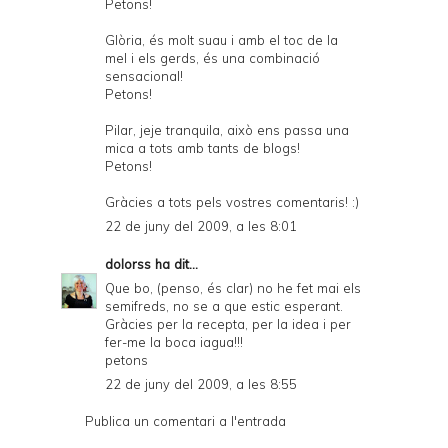
Petons!
Glòria, és molt suau i amb el toc de la
mel i els gerds, és una combinació
sensacional!
Petons!
Pilar, jeje tranquila, això ens passa una
mica a tots amb tants de blogs!
Petons!
Gràcies a tots pels vostres comentaris! :)
22 de juny del 2009, a les 8:01
dolorss
ha dit...
Que bo, (penso, és clar) no he fet mai els
semifreds, no se a que estic esperant.
Gràcies per la recepta, per la idea i per
fer-me la boca iagua!!!
petons
22 de juny del 2009, a les 8:55
Publica un comentari a l'entrada