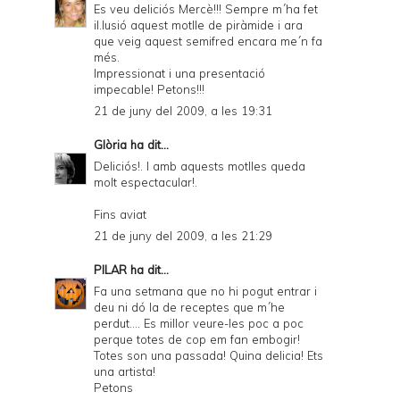
Es veu deliciós Mercè!!! Sempre m´ha fet
il.lusió aquest motlle de piràmide i ara
que veig aquest semifred encara me´n fa
més.
Impressionat i una presentació
impecable! Petons!!!
21 de juny del 2009, a les 19:31
Glòria
ha dit...
Deliciós!. I amb aquests motlles queda
molt espectacular!.
Fins aviat
21 de juny del 2009, a les 21:29
PILAR
ha dit...
Fa una setmana que no hi pogut entrar i
deu ni dó la de receptes que m´he
perdut.... Es millor veure-les poc a poc
perque totes de cop em fan embogir!
Totes son una passada! Quina delicia! Ets
una artista!
Petons