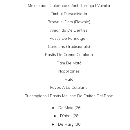
Melmelada D'albercocs Amb Taronja I Vainilla
Timbal D'escalivada
Brownie-Flam (Flawnie)
Amanida De Llenties
Pastís De Formatge II
Canelons (tradicionals)
Pastís De Crema Catalana
Flam De Mató
Napolitanes
Mató
Faves A La Catalana
Tricampions I Pastís Mousse De Fruites Del Bosc
De Maig
(26)
►
D’abril
(28)
►
De Març
(30)
►