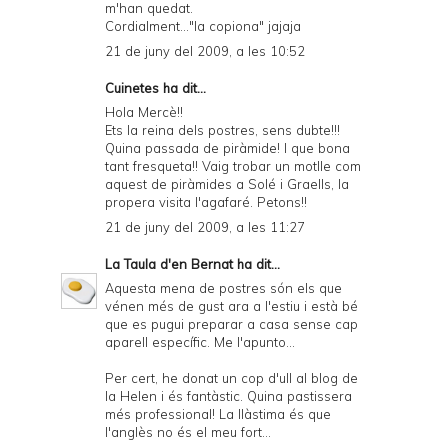
m'han quedat.
Cordialment..."la copiona" jajaja
21 de juny del 2009, a les 10:52
Cuinetes
ha dit...
Hola Mercè!!
Ets la reina dels postres, sens dubte!!!
Quina passada de piràmide! I que bona
tant fresqueta!! Vaig trobar un motlle com
aquest de piràmides a Solé i Graells, la
propera visita l'agafaré. Petons!!
21 de juny del 2009, a les 11:27
La Taula d'en Bernat
ha dit...
Aquesta mena de postres són els que
vénen més de gust ara a l'estiu i està bé
que es pugui preparar a casa sense cap
aparell específic. Me l'apunto...
Per cert, he donat un cop d'ull al blog de
la Helen i és fantàstic. Quina pastissera
més professional! La llàstima és que
l'anglès no és el meu fort...