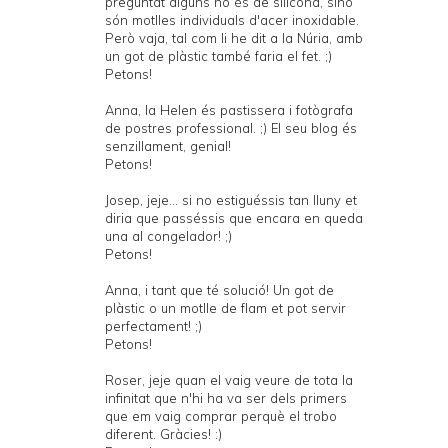
preguntat alguns no és de silicona, sinó
són motlles individuals d'acer inoxidable.
Però vaja, tal com li he dit a la Núria, amb
un got de plàstic també faria el fet. ;)
Petons!
Anna, la Helen és pastissera i fotògrafa
de postres professional. ;) El seu blog és
senzillament, genial!
Petons!
Josep, jeje... si no estiguéssis tan lluny et
diria que passéssis que encara en queda
una al congelador! ;)
Petons!
Anna, i tant que té solució! Un got de
plàstic o un motlle de flam et pot servir
perfectament! ;)
Petons!
Roser, jeje quan el vaig veure de tota la
infinitat que n'hi ha va ser dels primers
que em vaig comprar perquè el trobo
diferent. Gràcies! :)