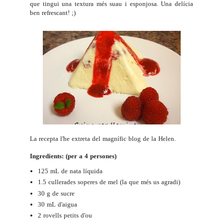
que tingui una textura més suau i esponjosa. Una delícia
ben refrescant! ;)
La recepta l'he extreta del magnífic blog de la
Helen
.
Ingredients: (per a 4 persones)
125 mL de nata líquida
1.5 cullerades soperes de mel (la que més us agradi)
30 g de sucre
30 mL d'aigua
2 rovells petits d'ou