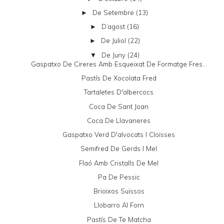
De Setembre
(13)
►
D’agost
(16)
►
De Juliol
(22)
►
De Juny
(24)
▼
Gaspatxo De Cireres Amb Esqueixat De Formatge Fres...
Pastís De Xocolata Fred
Tartaletes D'albercocs
Coca De Sant Joan
Coca De Llavaneres
Gaspatxo Verd D'alvocats I Cloïsses
Semifred De Gerds I Mel
Flaó Amb Cristalls De Mel
Pa De Pessic
Brioixos Suïssos
Llobarro Al Forn
Pastís De Te Matcha