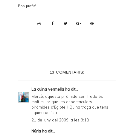
Bon profit!
P
r
i
n
t
e
13 COMENTARIS:
r
F
La cuina vermella
ha dit...
r
Mercè, aquesta piràmide semifreda és
molt millor que les espectaculars
i
piràmides d'Egipte!!! Quina traça que tens
e
i quina delícia.
21 de juny del 2009, a les 9:18
n
d
Núria
ha dit...