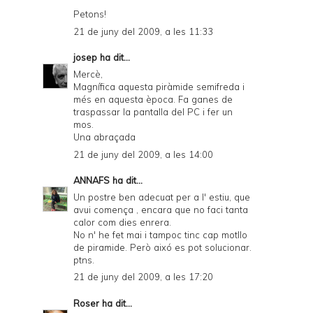
Petons!
21 de juny del 2009, a les 11:33
josep
ha dit...
Mercè,
Magnífica aquesta piràmide semifreda i
més en aquesta època. Fa ganes de
traspassar la pantalla del PC i fer un
mos.
Una abraçada
21 de juny del 2009, a les 14:00
ANNAFS
ha dit...
Un postre ben adecuat per a l' estiu, que
avui comença , encara que no faci tanta
calor com dies enrera.
No n' he fet mai i tampoc tinc cap motllo
de piramide. Però aixó es pot solucionar.
ptns.
21 de juny del 2009, a les 17:20
Roser
ha dit...