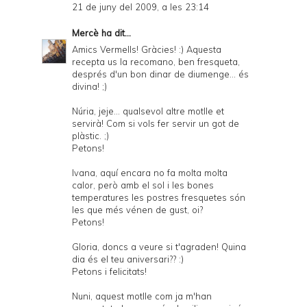
21 de juny del 2009, a les 23:14
Mercè
ha dit...
Amics Vermells! Gràcies! :) Aquesta
recepta us la recomano, ben fresqueta,
després d'un bon dinar de diumenge... és
divina! ;)
Núria, jeje... qualsevol altre motlle et
servirà! Com si vols fer servir un got de
plàstic. ;)
Petons!
Ivana, aquí encara no fa molta molta
calor, però amb el sol i les bones
temperatures les postres fresquetes són
les que més vénen de gust, oi?
Petons!
Gloria, doncs a veure si t'agraden! Quina
dia és el teu aniversari?? :)
Petons i felicitats!
Nuni, aquest motlle com ja m'han