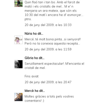
Quin flaó tan i tan bo. Amb el farcit de
mató i els cristalls de mel... M e' n
menjaria un ara mateix, que són els
10:30 del matí i encara he d' esmorçar...
ptns.
20 de juny del 2009, a les 10:33
Núria
ha dit...
Mercé, té molt bona pinta...si senyora!!
Però no la coneixia aquesta recepta...
20 de juny del 2009, a les 11:59
Glòria
ha dit...
Senzillament espectacular!. M'encanta el
cristall de mel.
Fins aviat
20 de juny del 2009, a les 20:47
Mercè
ha dit...
Moltes gràcies a tots pels vostres
comentaris! :)