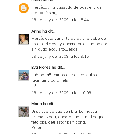
r
mercè,,quina passada de postre,,a de
ser boníssim,,
i
19 de juny del 2009, a les 8:44
e
Anna
ha dit...
n
Mercè, esta variante de quiche debe de
d
estar delicioso y encima dulce, un postre
sin duda exquisito.Besos
l
19 de juny del 2009, a les 9:15
y
Eva Flores
ha dit...
a
què bona!!!! curiós que els cristalls es
n
facin amb caramels...
pt!
d
19 de juny del 2009, a les 10:09
P
D
Maria
ha dit...
Ui sí, que bo que sembla. La massa
F
aromatitzada, encara que tu no l'hagis
feta així, deu estar ben bona.
Petons.