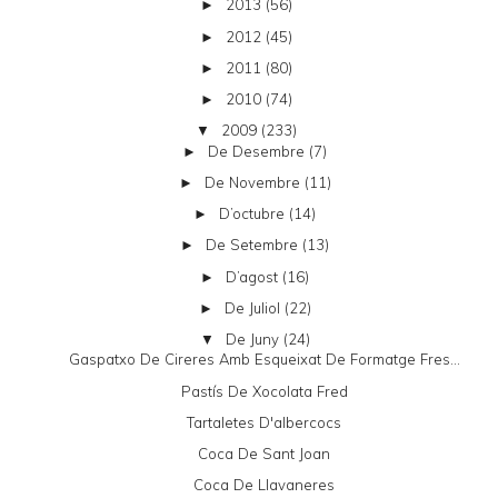
2013
(56)
►
2012
(45)
►
2011
(80)
►
2010
(74)
►
2009
(233)
▼
De Desembre
(7)
►
De Novembre
(11)
►
D’octubre
(14)
►
De Setembre
(13)
►
D’agost
(16)
►
De Juliol
(22)
►
De Juny
(24)
▼
Gaspatxo De Cireres Amb Esqueixat De Formatge Fres...
Pastís De Xocolata Fred
Tartaletes D'albercocs
Coca De Sant Joan
Coca De Llavaneres