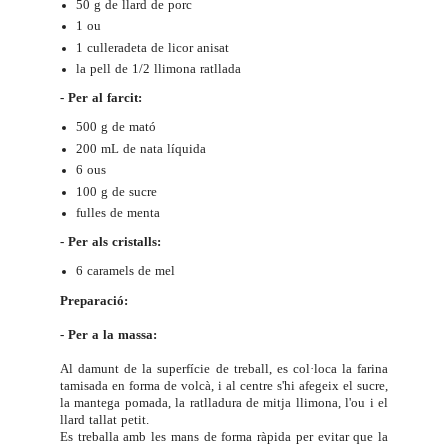
50 g de llard de porc
1 ou
1 culleradeta de licor anisat
la pell de 1/2 llimona ratllada
- Per al farcit:
500 g de
mató
200 mL de nata líquida
6 ous
100 g de sucre
fulles de menta
- Per als cristalls:
6 caramels de mel
Preparació:
- Per a la massa:
Al damunt de la superfície de treball, es col·loca la farina
tamisada en forma de volcà, i al centre s'hi afegeix el sucre,
la mantega pomada, la ratlladura de mitja llimona, l'ou i el
llard tallat petit.
Es treballa amb les mans de forma ràpida per evitar que la