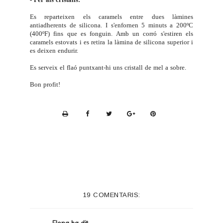
Es reparteixen els caramels entre dues làmines
antiadherents de silicona. I s'enfornen 5 minuts a 200ºC
(400ºF) fins que es fonguin. Amb un corró s'estiren els
caramels estovats i es retira la làmina de silicona superior i
es deixen endurir.
Es serveix el flaó puntxant-hi uns cristall de mel a sobre.
Bon profit!
P
r
i
n
t
e
19 COMENTARIS:
r
F
Elena
ha dit...