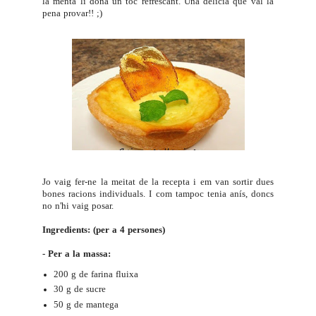
la menta li dóna un toc refrescant. Una delícia que val la
pena provar!! ;)
Jo vaig fer-ne la meitat de la recepta i em van sortir dues
bones racions individuals. I com tampoc tenia anís, doncs
no n'hi vaig posar.
Ingredients: (per a 4 persones)
- Per a la massa:
200 g de farina fluixa
30 g de sucre
50 g de mantega