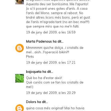
Aquesta deu ser boníssima. Me l'apunto!
Jo sí li posaré unes gotes d'anís. A casa
l'anís del Mono, sempre al rebost. No
tindré altres licors més bons, però el gust
de l'anís m'agrada tant (no en bec mai!!!!)
que sempre miro que no me'n falti.
19 de juny del 2009, a les 16:59
Marta Padenous
ha dit...
Mmmmmm quiche dolça...i cristalls de
mel....aish...l'operació bikini!!!
Ptnts
19 de juny del 2009, a les 17:21
bajoqueta
ha dit...
Què bo ha d'estar això!
Què curiós com se fan los cristalls de
mel:)
19 de juny del 2009, a les 20:29
Dolors
ha dit...
quina cosa més original! Mai ho havia