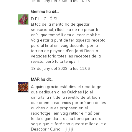
19 de juny del 2009, a les 10:23
Gemma
ha dit...
D E L I C I Ó S!
El toc de la menta ha de quedar
sensacional, i llàstima de no posar-li
anís, que també li deu quedar molt bé.
Vaig estar a punt de fer aquesta recepta
però al final em vaig decantar per la
terrina de pinyons d'en Jordi Roca, a
vegades faria totes les receptes de la
revista, però falta temps ;)
19 de juny del 2009, a les 11:06
MAR
ha dit...
Ai quina gracia està dins el reportatge
que dediquen a les Quiches i jo el
dimarts la nit de la revetlla de St Joan
que anem casa amics portaré una de les
quiches que es proposen en el
reportatge i em vaig retllar el flaó per
fer.lo algún dia ... quina bona pinta ara
segur que el faré t'ha quedat millor que a
Descobrir Cuina ... ji ji ji