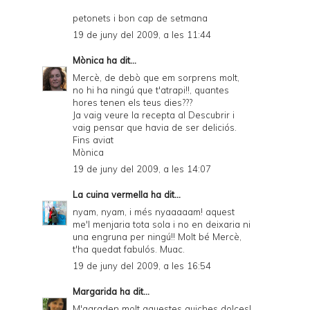
petonets i bon cap de setmana
19 de juny del 2009, a les 11:44
Mònica
ha dit...
Mercè, de debò que em sorprens molt,
no hi ha ningú que t'atrapi!!, quantes
hores tenen els teus dies???
Ja vaig veure la recepta al Descubrir i
vaig pensar que havia de ser deliciós.
Fins aviat
Mònica
19 de juny del 2009, a les 14:07
La cuina vermella
ha dit...
nyam, nyam, i més nyaaaaam! aquest
me'l menjaria tota sola i no en deixaria ni
una engruna per ningú!! Molt bé Mercè,
t'ha quedat fabulós. Muac.
19 de juny del 2009, a les 16:54
Margarida
ha dit...
M'agraden molt aquestes quiches dolces!