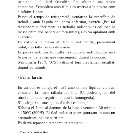
mantega i el llard s'escalfin, fins obtenir una massa
compacta. S'embolica amb film i es reserva a la nevera com
a mínim 1 hora.
Passat el temps de refrigeració, s'enfarina la superfície de
treball i amb l'ajuda del corró enfarinat, s'extén. (Per tal
d'extendre-la fàcilment, és treballa millor si es col·loca la
massa entre dos papers de forn untats, i es va aplanant amb
el corró).
Es col·loca la massa al damunt del motlle, prèviament
untat, i es talla l'excés de massa.
Es punxa amb una forquilla i es cobreix amb llegums secs
(o pesos) per evitar que s'encongeixi durant la cocció.
S'enforna a 190ºC (375ºF) dins el forn prèviament escalfat,
durant 30 minuts.
- Per al farcit:
En un bol, es barreja el mató amb la nata líquida, els ous,
el sucre i la menta tallada ben fina. (Us podeu ajudar del
túrmix, per aconseguir una mescla homogènia).
S'hi afegeixen unes gotes d'anís i es barreja.
S'aboca el farcit al damunt de la base i s'enforna 30 minuts
a 150ºC (300ºF). El flaó està cuit quan puntxant-lo amb un
escuradents, aquest surti net.
Es deixa reposar a temperatura ambient.
- Per als cristalls: