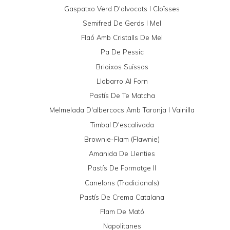
Gaspatxo Verd D'alvocats I Cloïsses
Semifred De Gerds I Mel
Flaó Amb Cristalls De Mel
Pa De Pessic
Brioixos Suïssos
Llobarro Al Forn
Pastís De Te Matcha
Melmelada D'albercocs Amb Taronja I Vainilla
Timbal D'escalivada
Brownie-Flam (Flawnie)
Amanida De Llenties
Pastís De Formatge II
Canelons (tradicionals)
Pastís De Crema Catalana
Flam De Mató
Napolitanes