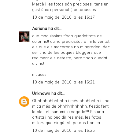
Mercè i les fotos són precioses...tens un
gust únic i personal :) petonassos
10 de maig del 2010, a les 16:17
Adriana
ha dit...
que maquissims t'han quedat tots de
colorins!! quina preciositat! a mi la veritat
els que els macarons no m'agraden, dec
ser una de les poques bloggers que
realment els detesta, pero t'han quedat
divins!
muasss
10 de maig del 2010, a les 16:21
Unknown
ha dit...
Ohhhhhhhhhhhhh i més ohhhhhhh i una
mica més de ohhhhhhhhhhh, t'estic fent
la ola i el tsunami la vegada!!!! Ets una
artista i no puc dir res més, les fotos
millors que ningú. Mil petons bonica
10 de maig del 2010, a les 16:25