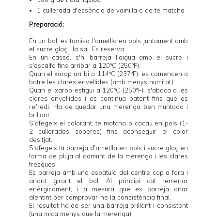
1 cullerada d'essència de vainilla o de te matcha
Preparació:
En un bol, es tamisa l'ametlla en pols juntament amb
el sucre glaç i la sal. Es reserva.
En un cassó, s'hi barreja l'aigua amb el sucre i
s'escalfa fins arribar a 120ºC (250ºF).
Quan el xarop arribi a 114ºC (237ºF), es comencen a
batre les clares envellides (amb menys humitat).
Quan el xarop estigui a 120ºC (250ºF), s'aboca a les
clares envellides i es continua batent fins que es
refredi. Ha de quedar una merenga ben muntada i
brillant.
S'afegeix el colorant, te matcha o cacau en pols (1-
2 cullerades soperes) fins aconseguir el color
desitjat.
S'afegeix la barreja d'ametlla en pols i sucre glaç en
forma de pluja al damunt de la merenga i les clares
fresques.
Es barreja amb una espàtula del centre cap a fora i
anant girant el bol. Al principi cal remenar
enèrgicament, i a mesura que es barreja anar
alentint per comprovar-ne la consistència final.
El resultat ha de ser una barreja brillant i consistent
(una mica menys que la merenga).