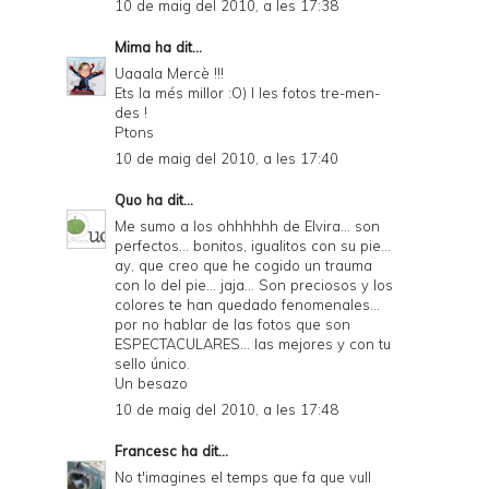
10 de maig del 2010, a les 17:38
Mima
ha dit...
Uaaala Mercè !!!
Ets la més millor :O) I les fotos tre-men-
des !
Ptons
10 de maig del 2010, a les 17:40
Quo
ha dit...
Me sumo a los ohhhhhh de Elvira... son
perfectos... bonitos, igualitos con su pie...
ay, que creo que he cogido un trauma
con lo del pie... jaja... Son preciosos y los
colores te han quedado fenomenales...
por no hablar de las fotos que son
ESPECTACULARES... las mejores y con tu
sello único.
Un besazo
10 de maig del 2010, a les 17:48
Francesc
ha dit...
No t'imagines el temps que fa que vull