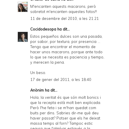
M'encanten aquests macarons, però
sobretot m'encanten aquestes fotos!!
11 de desembre del 2010, a les 21:21
Cocidodesopa
ha dit...
Estos pequeños dulces son una pasada,
por sabor, por textura, por presencia ...
Tengo que encontrar el momento de
hacer unos macarons, porque ante todo
lo que se necesita es paciencia y tiempo,
y merecen la pena.
Un beso.
17 de gener del 2011, a les 18:40
Anònim ha dit...
Hola, la veritat és que són molt bonics i
que la recepta està molt ben explicada.
Però l'he feta i se m'han quedat com
buits per dins. Sabries dir-me què deu
haver passat? Potser que els he deixat
massa temps al forn? Tampoc estic
segura que l'almívar estigués a la