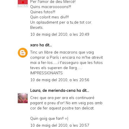
Per l'amor de deu Mercè!
Quins macarooooons!!!
Quines fotos!!!
Quin colorit mes diví!!!
Un aplaudiment per a tu,de tot cor.
Besets.
10 de maig del 2010, a les 20:49
xaro
ha dit...
Tinc un llibre de macarons que vaig
comprar a París i encara no m'he atrevit
mai a fer-los......i t'asseguro que les fotos
teves els superen de llarg......
IMPRESSIONANTS
10 de maig del 2010, a les 20:56
Laura, de merienda-cena
ha dit...
Crec que ara per ara els continuaré
pagant a preu d'or! No em veig pas amb
cor de fer aquest postre tan delicat.
Quin goig que fan!! =)
10 de maig del 2010, a les 20:57