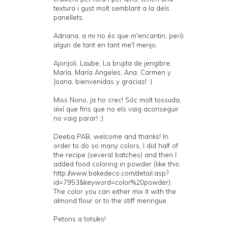
textura i gust molt semblant a la dels
panellets.
Adriana, a mi no és que m'encantin, però
algun de tant en tant me'l menjo.
Ajonjoli, Laube, La brujita de jengibre,
María, María Angeles, Ana, Carmen y
Joana, bienvenidas y gracias! :)
Miss Nono, ja ho crec! Sóc molt tossuda,
així que fins que no els vaig aconseguir
no vaig parar! ;)
Deeba PAB, welcome and thanks! In
order to do so many colors, I did half of
the recipe (several batches) and then I
added food coloring in powder (like this:
http://www.bakedeco.com/detail.asp?
id=7953&keyword=color%20powder).
The color you can either mix it with the
almond flour or to the stiff meringue.
Petons a tots/es!