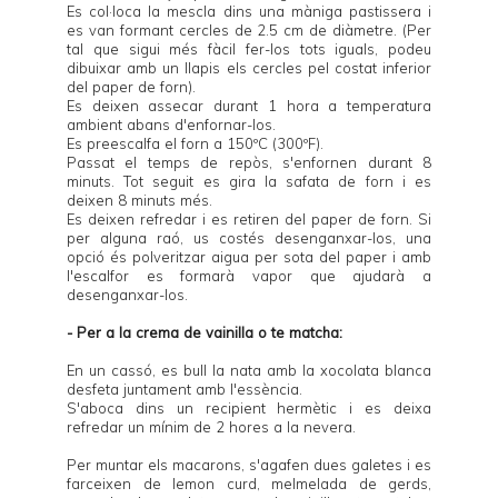
Es col·loca la mescla dins una màniga pastissera i
es van formant cercles de 2.5 cm de diàmetre. (Per
tal que sigui més fàcil fer-los tots iguals, podeu
dibuixar amb un llapis els cercles pel costat inferior
del paper de forn).
Es deixen assecar durant 1 hora a temperatura
ambient abans d'enfornar-los.
Es preescalfa el forn a 150ºC (300ºF).
Passat el temps de repòs, s'enfornen durant 8
minuts. Tot seguit es gira la safata de forn i es
deixen 8 minuts més.
Es deixen refredar i es retiren del paper de forn. Si
per alguna raó, us costés desenganxar-los, una
opció és polveritzar aigua per sota del paper i amb
l'escalfor es formarà vapor que ajudarà a
desenganxar-los.
- Per a la crema de vainilla o te matcha:
En un cassó, es bull la nata amb la xocolata blanca
desfeta juntament amb l'essència.
S'aboca dins un recipient hermètic i es deixa
refredar un mínim de 2 hores a la nevera.
Per muntar els macarons, s'agafen dues galetes i es
farceixen de
lemon curd
, melmelada de gerds,