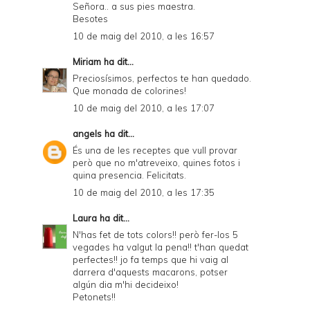
Señora.. a sus pies maestra.
Besotes
10 de maig del 2010, a les 16:57
Miriam
ha dit...
Preciosísimos, perfectos te han quedado.
Que monada de colorines!
10 de maig del 2010, a les 17:07
angels
ha dit...
És una de les receptes que vull provar
però que no m'atreveixo, quines fotos i
quina presencia. Felicitats.
10 de maig del 2010, a les 17:35
Laura
ha dit...
N'has fet de tots colors!! però fer-los 5
vegades ha valgut la pena!! t'han quedat
perfectes!! jo fa temps que hi vaig al
darrera d'aquests macarons, potser
algún dia m'hi decideixo!
Petonets!!