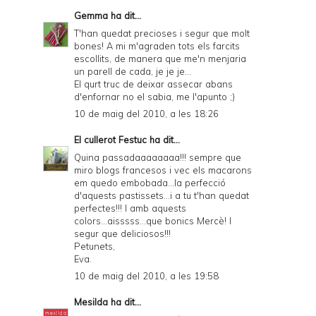
Gemma
ha dit...
T'han quedat precioses i segur que molt
bones! A mi m'agraden tots els farcits
escollits, de manera que me'n menjaria
un parell de cada, je je je...
El qurt truc de deixar assecar abans
d'enfornar no el sabia, me l'apunto ;)
10 de maig del 2010, a les 18:26
El cullerot Festuc
ha dit...
Quina passadaaaaaaaa!!! sempre que
miro blogs francesos i vec els macarons
em quedo embobada...la perfecció
d'aquests pastissets...i a tu t'han quedat
perfectes!!! I amb aquests
colors...aisssss...que bonics Mercè! I
segur que deliciosos!!!
Petunets,
Eva.
10 de maig del 2010, a les 19:58
Mesilda
ha dit...