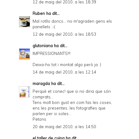
12 de maig del 2010, a les 18:39
Ruben
ha dit...
Mal rotllo doncs... no m'agraden gens els
panellets :-(
12 de maig del 2010, a les 18:53
glutoniana
ha dit...
IMPRESSIONANTS!!!
Deixa-ho tot i montat algo però ja :)
14 de maig del 2010, a les 12:14
maragda
ha dit...
Perquè et conec! que si no diria que són
comprats...
Tens molt bon gust en com fas les coses,
ens les presentes, les fotografies que
parlen per si soles...
Petons
20 de maig del 2010, a les 14:50
el taller de cuina
ha dit...