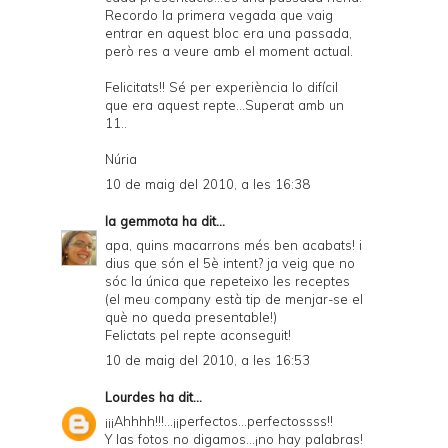
Recordo la primera vegada que vaig
entrar en aquest bloc era una passada,
però res a veure amb el moment actual.
Felicitats!! Sé per experiència lo difícil
que era aquest repte...Superat amb un
11..
Núria
10 de maig del 2010, a les 16:38
la gemmota
ha dit...
apa, quins macarrons més ben acabats! i
dius que són el 5è intent? ja veig que no
sóc la única que repeteixo les receptes
(el meu company està tip de menjar-se el
què no queda presentable!)
Felictats pel repte aconseguit!
10 de maig del 2010, a les 16:53
Lourdes
ha dit...
¡¡¡Ahhhh!!!...¡¡perfectos...perfectossss!!
Y las fotos no digamos...¡no hay palabras!