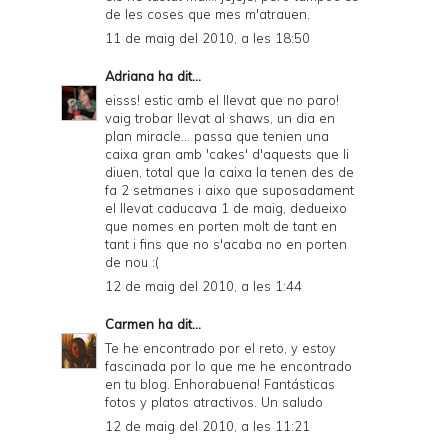
de les coses que mes m'atrauen.
11 de maig del 2010, a les 18:50
Adriana
ha dit...
eisss! estic amb el llevat que no paro!
vaig trobar llevat al shaws, un dia en
plan miracle... passa que tenien una
caixa gran amb 'cakes' d'aquests que li
diuen, total que la caixa la tenen des de
fa 2 setmanes i aixo que suposadament
el llevat caducava 1 de maig, dedueixo
que nomes en porten molt de tant en
tant i fins que no s'acaba no en porten
de nou :(
12 de maig del 2010, a les 1:44
Carmen
ha dit...
Te he encontrado por el reto, y estoy
fascinada por lo que me he encontrado
en tu blog. Enhorabuena! Fantásticas
fotos y platos atractivos. Un saludo
12 de maig del 2010, a les 11:21