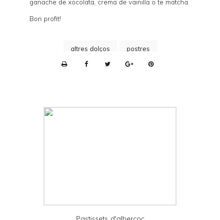
ganache de xocolata, crema de vainilla o te matcha.
Bon profit!
altres dolços
postres
P
r
i
n
t
e
r
F
r
i
e
Pastissets d'albercoc