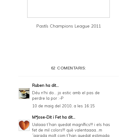
Pastís Champions League 2011
62 COMENTARIS:
Ruben
ha dit...
Déu n'hi do... jo estic amb el pas de
perdre la por :-P
10 de maig del 2010, a les 16:15
MªJose-Dit i Fet
ha dit...
Ualaaa t´han quedat magnífics!!! i els has
fet de mil colors!!! què valentaaaa...m
´agrada molt com t´han quedat estimada