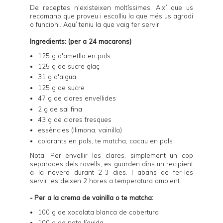
De receptes n'existeixen moltíssimes. Així que us
recomano que proveu i escolliu la que més us agradi
o funcioni. Aquí teniu la que vaig fer servir:
Ingredients: (per a 24 macarons)
125 g d'ametlla en pols
125 g de sucre glaç
31 g d'aigua
125 g de sucre
47 g de clares envellides
2 g de sal fina
43 g de clares fresques
essències (llimona, vainilla)
colorants en pols, te matcha, cacau en pols
Nota: Per envellir les clares, simplement un cop
separades dels rovells, es guarden dins un recipient
a la nevera durant 2-3 dies. I abans de fer-les
servir, es deixen 2 hores a temperatura ambient.
- Per a la crema de vainilla o te matcha:
100 g de xocolata blanca de cobertura
100 g de nata líquida