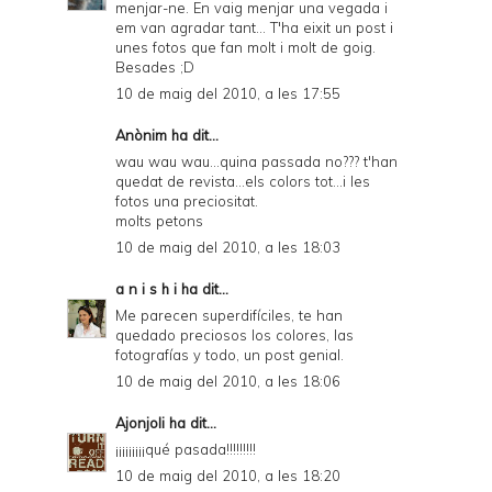
menjar-ne. En vaig menjar una vegada i
em van agradar tant... T'ha eixit un post i
unes fotos que fan molt i molt de goig.
Besades ;D
10 de maig del 2010, a les 17:55
Anònim ha dit...
wau wau wau...quina passada no??? t'han
quedat de revista...els colors tot...i les
fotos una preciositat.
molts petons
10 de maig del 2010, a les 18:03
a n i s h i
ha dit...
Me parecen superdifíciles, te han
quedado preciosos los colores, las
fotografías y todo, un post genial.
10 de maig del 2010, a les 18:06
Ajonjoli
ha dit...
¡¡¡¡¡¡¡¡¡qué pasada!!!!!!!!!
10 de maig del 2010, a les 18:20