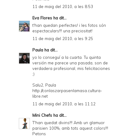
11 de maig del 2010, a les 8:53
Eva Flores
ha dit...
t'han quedan perfectes! i les fotos són
espectaculars!!! una preciositat!
11 de maig del 2010, a les 9:25
Paula
ha dit...
yo lo conseguí a la cuarta. Tu quinta
versión me parece una pasada, son de
verdadera profesional, mis felicitaciones
;)
Salu2, Paula
http://conlaszarpasenlamasa.cultura-
libre.net
11 de maig del 2010, a les 11:12
Mini Chefs
ha dit...
T'han quedat divins!!! Amb un glamuor
parisien 100%, amb tots aquest colors!!!
Petons