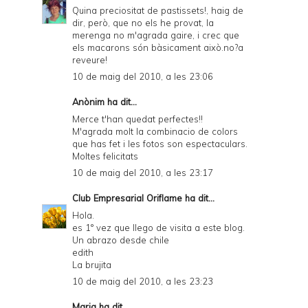
Quina preciositat de pastissets!, haig de
dir, però, que no els he provat, la
merenga no m'agrada gaire, i crec que
els macarons són bàsicament això.no?a
reveure!
10 de maig del 2010, a les 23:06
Anònim ha dit...
Merce t'han quedat perfectes!!
M'agrada molt la combinacio de colors
que has fet i les fotos son espectaculars.
Moltes felicitats
10 de maig del 2010, a les 23:17
Club Empresarial Oriflame
ha dit...
Hola.
es 1° vez que llego de visita a este blog.
Un abrazo desde chile
edith
La brujita
10 de maig del 2010, a les 23:23
Maria ha dit...