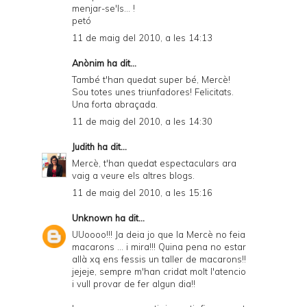
menjar-se'ls... !
petó
11 de maig del 2010, a les 14:13
Anònim ha dit...
També t'han quedat super bé, Mercè!
Sou totes unes triunfadores! Felicitats.
Una forta abraçada.
11 de maig del 2010, a les 14:30
Judith
ha dit...
Mercè, t'han quedat espectaculars ara
vaig a veure els altres blogs.
11 de maig del 2010, a les 15:16
Unknown
ha dit...
UUoooo!!! Ja deia jo que la Mercè no feia
macarons ... i mira!!! Quina pena no estar
allà xq ens fessis un taller de macarons!!
jejeje, sempre m'han cridat molt l'atencio
i vull provar de fer algun dia!!