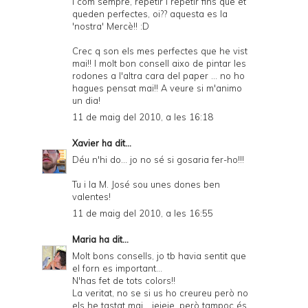
I com sempre, repetir i repetir fins que et
queden perfectes, oi?? aquesta es la
'nostra' Mercè!! :D
Crec q son els mes perfectes que he vist
mai!! I molt bon consell aixo de pintar les
rodones a l'altra cara del paper ... no ho
hagues pensat mai!! A veure si m'animo
un dia!
11 de maig del 2010, a les 16:18
Xavier
ha dit...
Déu n'hi do... jo no sé si gosaria fer-ho!!!
Tu i la M. José sou unes dones ben
valentes!
11 de maig del 2010, a les 16:55
Maria
ha dit...
Molt bons consells, jo tb havia sentit que
el forn es important...
N'has fet de tots colors!!
La veritat, no se si us ho creureu però no
els he tastat mai... jejeje, però tampoc és