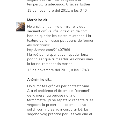
temperatura adequada. Gràcies! Esther
13 de novembre del 2011, a les 3:40
Mercè
ha dit...
Hola Esther, t'animo a mirar el vídeo
següent així veuràs la textura de com
han de quedar les clares muntades, i la
textura de la massa just abans de formar
els macarons:
http://vimeo.com/21407969
I la raó per la qual et van quedar buits,
podria ser que al mesclar les clares amb
la farina, remenessis massa.
13 de novembre del 2011, a les 17:43
Anònim ha dit...
Hola, moltes gràcies per contestar-me.
Ara el problema el tic amb el "caramel"
de la merenga perquè no tinc
termòmetre. Ja he repetit la recepte dues
vegades la primera el caramel es va
solidificar i no es va incorporar bé. La
segona vaig prendre por i es veu que el