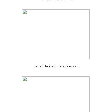
n
d
l
y
a
n
d
P
D
Coca de iogurt de préssec
F