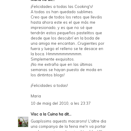
¡Felicidades a todas las Cooking's!
A todas os han quedado sublimes.
Creo que de todos los retos que lleváis
hasta ahora este es el que más me
impresionado, y es que no sé que
tendrán estos pequeños pastelitos que
desde que los descubrí en la boda de
una amiga me encantan...Crugientes por
fuera y luego el relleno se te desace en
la boca. Hmmmmmmmmmm.
Simplemente exquisitos.
¡No me extraña que en las últimas
semanas se hayan puesto de moda en
los dintintos blogs!
¡Felicidades a todas!
Maria
10 de maig del 2010, a les 23:37
Visc a la Cuina
ha dit...
Guapíssims aquests macarons! L'altre dia
una companya de la feina me'n va portar