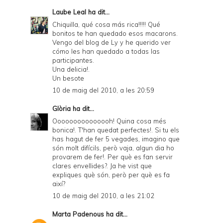
Laube Leal
ha dit...
Chiquilla, qué cosa más rica!!!!! Qué
bonitos te han quedado esos macarons.
Vengo del blog de Ly y he querido ver
cómo les han quedado a todas las
participantes.
Una delicia!.
Un besote
10 de maig del 2010, a les 20:59
Glòria
ha dit...
Ooooooooooooooh! Quina cosa més
bonica!. T'han quedat perfectes!. Si tu els
has hagut de fer 5 vegades, imagino que
són molt difícils, però vaja, algun dia ho
provarem de fer!. Per què es fan servir
clares envellides?. Ja he vist que
expliques què són, però per què es fa
així?
10 de maig del 2010, a les 21:02
Marta Padenous
ha dit...