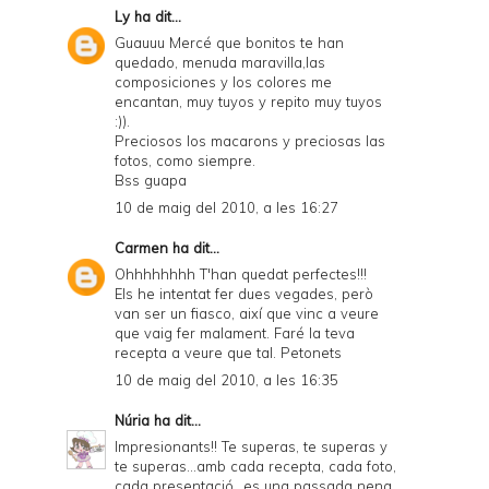
Ly
ha dit...
Guauuu Mercé que bonitos te han
quedado, menuda maravilla,las
composiciones y los colores me
encantan, muy tuyos y repito muy tuyos
:)).
Preciosos los macarons y preciosas las
fotos, como siempre.
Bss guapa
10 de maig del 2010, a les 16:27
Carmen
ha dit...
Ohhhhhhhh T'han quedat perfectes!!!
Els he intentat fer dues vegades, però
van ser un fiasco, així que vinc a veure
que vaig fer malament. Faré la teva
recepta a veure que tal. Petonets
10 de maig del 2010, a les 16:35
Núria
ha dit...
Impresionants!! Te superas, te superas y
te superas...amb cada recepta, cada foto,
cada presentació...es una passada nena.