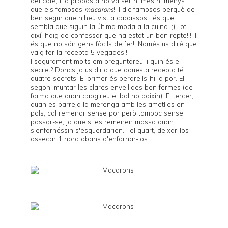
del café
, i la proposta no va ser ni més ni menys
que els famosos
macarons
!! I dic famosos perquè de
ben segur que n'heu vist a cabassos i és que
sembla que siguin la última moda a la cuina. ;) Tot i
així, haig de confessar que ha estat un bon repte!!!! I
és que no són gens fàcils de fer!! Només us diré que
vaig fer la recepta 5 vegades!!!
I segurament molts em preguntareu, i quin és el
secret? Doncs jo us diria que aquesta recepta té
quatre secrets. El primer és perdre'ls-hi la por. El
segon, muntar les clares envellides ben fermes (de
forma que quan capgireu el bol no baixin). El tercer,
quan es barreja la merenga amb les ametlles en
pols, cal remenar sense por però tampoc sense
passar-se, ja que si es remenen massa quan
s'enfornéssin s'esquerdarien. I el quart, deixar-los
assecar 1 hora abans d'enfornar-los.