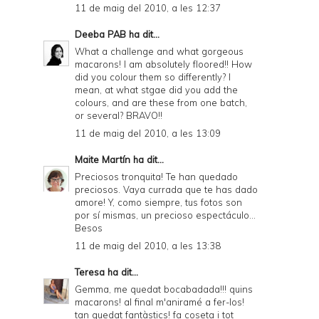
11 de maig del 2010, a les 12:37
Deeba PAB
ha dit...
What a challenge and what gorgeous
macarons! I am absolutely floored!! How
did you colour them so differently? I
mean, at what stgae did you add the
colours, and are these from one batch,
or several? BRAVO!!
11 de maig del 2010, a les 13:09
Maite Martín
ha dit...
Preciosos tronquita! Te han quedado
preciosos. Vaya currada que te has dado
amore! Y, como siempre, tus fotos son
por sí mismas, un precioso espectáculo...
Besos
11 de maig del 2010, a les 13:38
Teresa
ha dit...
Gemma, me quedat bocabadada!!! quins
macarons! al final m'aniramé a fer-los!
tan quedat fantàstics! fa coseta i tot