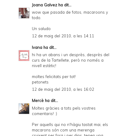
Joana Galvez
ha dit...
wow que pasada de fotos, macaroons y
todo.
Un saludo
12 de maig del 2010, a les 14:11
Ivana
ha dit...
hi ha un abans i un desprès, desprès del
curs de la Tartellete, però no només a
nivell estètic!
moltes felicitats per tot!
petonets
12 de maig del 2010, a les 16:02
Mercè
ha dit...
Moltes gràcies a tots pels vostres
comentaris! :)
Per aquells qui no n'hàgiu tastat mai, els
macarons són com una merenga
cruixent per fora i per dins, tenen una