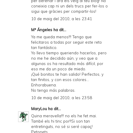
per berenar i ara els veig al teu blog! No
coneixia cap ni un dels trucs per fer-los o
sigui que gràcies per compartir-los!
10 de maig del 2010, a les 23:41
Mª Ángeles
ha dit...
Ya me queda menos!!! Tengo que
felicitaros a todas por seguir este reto
tan fantástico.
Yo llevo tiempo queriendo hacerlos, pero
no me he decidido aún, y veo que a
algunas os ha resultado más difícil, por
eso me da un poco de miedo.
¡Qué bonitos te han salido! Perfectos, y
tan finitos, y con esos colores...
Enhorabuena.
No tengo más palabras.
10 de maig del 2010, a les 23:58
MaryLou
ha dit...
Quina meravella!!! no els he fet mai.
També els hi tinc por!!Si son tan
entretinguts, no sé si seré capaç!
Petonets