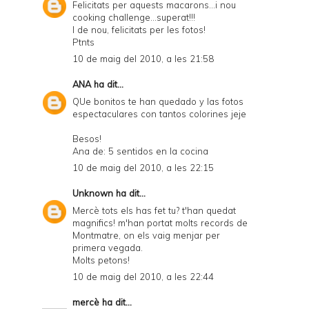
Felicitats per aquests macarons...i nou
cooking challenge...superat!!!
I de nou, felicitats per les fotos!
Ptnts
10 de maig del 2010, a les 21:58
ANA
ha dit...
QUe bonitos te han quedado y las fotos
espectaculares con tantos colorines jeje
Besos!
Ana de: 5 sentidos en la cocina
10 de maig del 2010, a les 22:15
Unknown
ha dit...
Mercè tots els has fet tu? t'han quedat
magnifics! m'han portat molts records de
Montmatre, on els vaig menjar per
primera vegada.
Molts petons!
10 de maig del 2010, a les 22:44
mercè
ha dit...