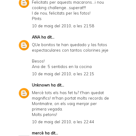
Felicitats per aquests macarons...i nou
cooking challenge...superat!!!
I de nou, felicitats per les fotos!
Ptnts
10 de maig del 2010, a les 21:58
ANA
ha dit...
QUe bonitos te han quedado y las fotos
espectaculares con tantos colorines jeje
Besos!
Ana de: 5 sentidos en la cocina
10 de maig del 2010, a les 22:15
Unknown
ha dit...
Mercè tots els has fet tu? t'han quedat
magnifics! m'han portat molts records de
Montmatre, on els vaig menjar per
primera vegada.
Molts petons!
10 de maig del 2010, a les 22:44
mercè
ha dit...