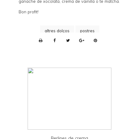
ganache de xocolata, crema de vainilla o te matcha.
Bon profit!
altres dolços
postres
P
r
i
n
t
e
r
F
r
i
e
Berlines de crema