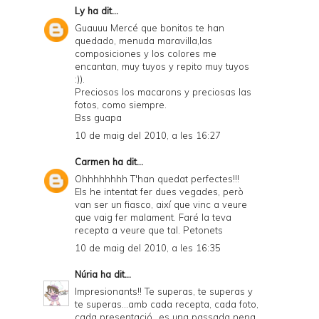
Ly
ha dit...
Guauuu Mercé que bonitos te han
quedado, menuda maravilla,las
composiciones y los colores me
encantan, muy tuyos y repito muy tuyos
:)).
Preciosos los macarons y preciosas las
fotos, como siempre.
Bss guapa
10 de maig del 2010, a les 16:27
Carmen
ha dit...
Ohhhhhhhh T'han quedat perfectes!!!
Els he intentat fer dues vegades, però
van ser un fiasco, així que vinc a veure
que vaig fer malament. Faré la teva
recepta a veure que tal. Petonets
10 de maig del 2010, a les 16:35
Núria
ha dit...
Impresionants!! Te superas, te superas y
te superas...amb cada recepta, cada foto,
cada presentació...es una passada nena.