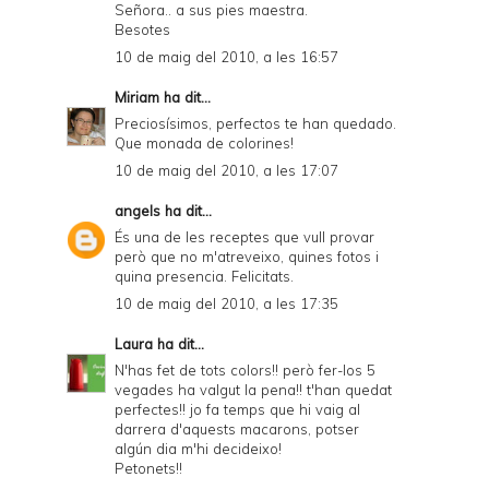
Señora.. a sus pies maestra.
Besotes
10 de maig del 2010, a les 16:57
Miriam
ha dit...
Preciosísimos, perfectos te han quedado.
Que monada de colorines!
10 de maig del 2010, a les 17:07
angels
ha dit...
És una de les receptes que vull provar
però que no m'atreveixo, quines fotos i
quina presencia. Felicitats.
10 de maig del 2010, a les 17:35
Laura
ha dit...
N'has fet de tots colors!! però fer-los 5
vegades ha valgut la pena!! t'han quedat
perfectes!! jo fa temps que hi vaig al
darrera d'aquests macarons, potser
algún dia m'hi decideixo!
Petonets!!