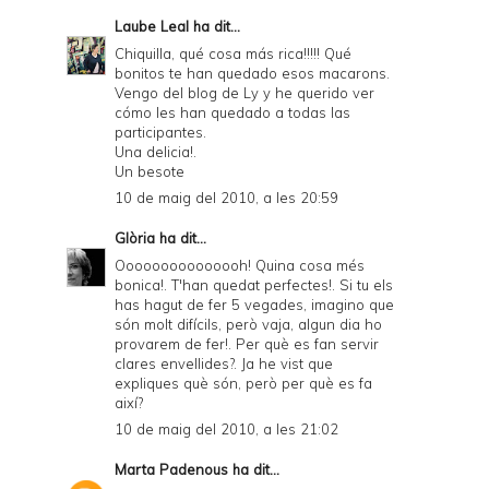
Laube Leal
ha dit...
Chiquilla, qué cosa más rica!!!!! Qué
bonitos te han quedado esos macarons.
Vengo del blog de Ly y he querido ver
cómo les han quedado a todas las
participantes.
Una delicia!.
Un besote
10 de maig del 2010, a les 20:59
Glòria
ha dit...
Ooooooooooooooh! Quina cosa més
bonica!. T'han quedat perfectes!. Si tu els
has hagut de fer 5 vegades, imagino que
són molt difícils, però vaja, algun dia ho
provarem de fer!. Per què es fan servir
clares envellides?. Ja he vist que
expliques què són, però per què es fa
així?
10 de maig del 2010, a les 21:02
Marta Padenous
ha dit...