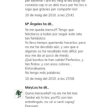
per berenar i ara els veig al teu blog! No
coneixia cap ni un dels trucs per fer-los o
sigui que gràcies per compartir-los!
10 de maig del 2010, a les 23:41
Mª Ángeles
ha dit...
Ya me queda menos!!! Tengo que
felicitaros a todas por seguir este reto
tan fantástico.
Yo llevo tiempo queriendo hacerlos, pero
no me he decidido aún, y veo que a
algunas os ha resultado más difícil, por
eso me da un poco de miedo.
¡Qué bonitos te han salido! Perfectos, y
tan finitos, y con esos colores...
Enhorabuena.
No tengo más palabras.
10 de maig del 2010, a les 23:58
MaryLou
ha dit...
Quina meravella!!! no els he fet mai.
També els hi tinc por!!Si son tan
entretinguts, no sé si seré capaç!
Petonets