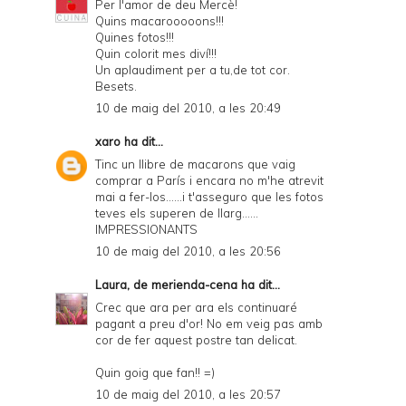
Per l'amor de deu Mercè!
Quins macarooooons!!!
Quines fotos!!!
Quin colorit mes diví!!!
Un aplaudiment per a tu,de tot cor.
Besets.
10 de maig del 2010, a les 20:49
xaro
ha dit...
Tinc un llibre de macarons que vaig
comprar a París i encara no m'he atrevit
mai a fer-los......i t'asseguro que les fotos
teves els superen de llarg......
IMPRESSIONANTS
10 de maig del 2010, a les 20:56
Laura, de merienda-cena
ha dit...
Crec que ara per ara els continuaré
pagant a preu d'or! No em veig pas amb
cor de fer aquest postre tan delicat.
Quin goig que fan!! =)
10 de maig del 2010, a les 20:57