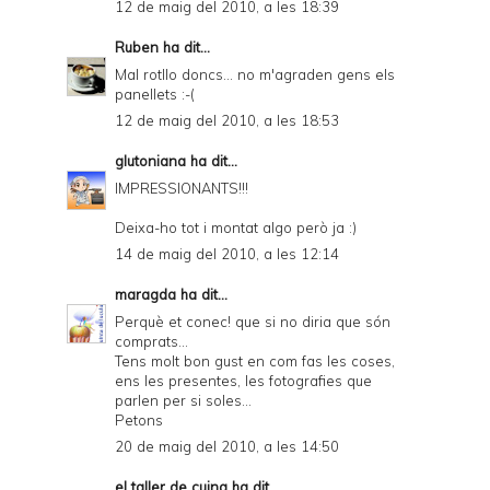
12 de maig del 2010, a les 18:39
Ruben
ha dit...
Mal rotllo doncs... no m'agraden gens els
panellets :-(
12 de maig del 2010, a les 18:53
glutoniana
ha dit...
IMPRESSIONANTS!!!
Deixa-ho tot i montat algo però ja :)
14 de maig del 2010, a les 12:14
maragda
ha dit...
Perquè et conec! que si no diria que són
comprats...
Tens molt bon gust en com fas les coses,
ens les presentes, les fotografies que
parlen per si soles...
Petons
20 de maig del 2010, a les 14:50
el taller de cuina
ha dit...