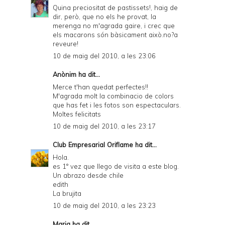
Quina preciositat de pastissets!, haig de
dir, però, que no els he provat, la
merenga no m'agrada gaire, i crec que
els macarons són bàsicament això.no?a
reveure!
10 de maig del 2010, a les 23:06
Anònim ha dit...
Merce t'han quedat perfectes!!
M'agrada molt la combinacio de colors
que has fet i les fotos son espectaculars.
Moltes felicitats
10 de maig del 2010, a les 23:17
Club Empresarial Oriflame
ha dit...
Hola.
es 1° vez que llego de visita a este blog.
Un abrazo desde chile
edith
La brujita
10 de maig del 2010, a les 23:23
Maria ha dit...