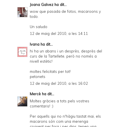
Joana Galvez
ha dit...
wow que pasada de fotos, macaroons y
todo.
Un saludo
12 de maig del 2010, a les 14:11
Ivana
ha dit...
hi ha un abans i un desprès, desprès del
curs de la Tartellete, però no només a
nivell estètic!
moltes felicitats per tot!
petonets
12 de maig del 2010, a les 16:02
Mercè
ha dit...
Moltes gràcies a tots pels vostres
comentaris! :)
Per aquells qui no n'hàgiu tastat mai, els
macarons són com una merenga
cruixent per fora i per dins, tenen una