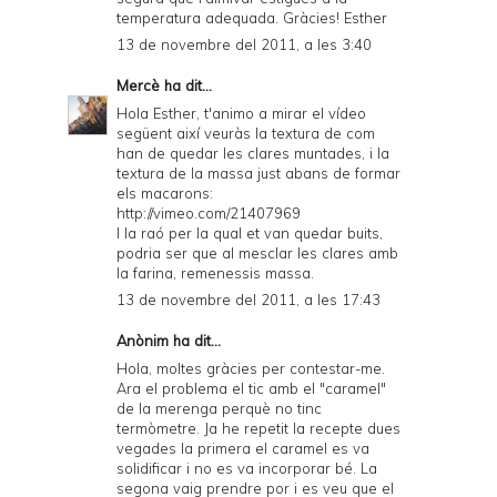
temperatura adequada. Gràcies! Esther
13 de novembre del 2011, a les 3:40
Mercè
ha dit...
Hola Esther, t'animo a mirar el vídeo
següent així veuràs la textura de com
han de quedar les clares muntades, i la
textura de la massa just abans de formar
els macarons:
http://vimeo.com/21407969
I la raó per la qual et van quedar buits,
podria ser que al mesclar les clares amb
la farina, remenessis massa.
13 de novembre del 2011, a les 17:43
Anònim ha dit...
Hola, moltes gràcies per contestar-me.
Ara el problema el tic amb el "caramel"
de la merenga perquè no tinc
termòmetre. Ja he repetit la recepte dues
vegades la primera el caramel es va
solidificar i no es va incorporar bé. La
segona vaig prendre por i es veu que el