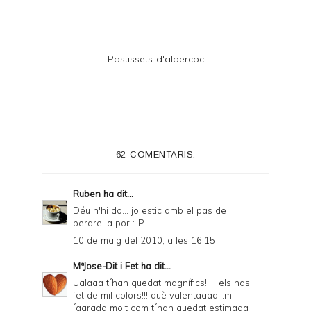
Pastissets d'albercoc
62 COMENTARIS:
Ruben
ha dit...
Déu n'hi do... jo estic amb el pas de
perdre la por :-P
10 de maig del 2010, a les 16:15
MªJose-Dit i Fet
ha dit...
Ualaaa t´han quedat magnífics!!! i els has
fet de mil colors!!! què valentaaaa...m
´agrada molt com t´han quedat estimada