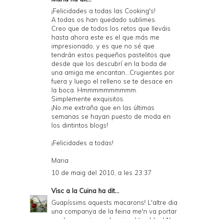
¡Felicidades a todas las Cooking's!
A todas os han quedado sublimes.
Creo que de todos los retos que lleváis
hasta ahora este es el que más me
impresionado, y es que no sé que
tendrán estos pequeños pastelitos que
desde que los descubrí en la boda de
una amiga me encantan...Crugientes por
fuera y luego el relleno se te desace en
la boca. Hmmmmmmmmmm.
Simplemente exquisitos.
¡No me extraña que en las últimas
semanas se hayan puesto de moda en
los dintintos blogs!
¡Felicidades a todas!
Maria
10 de maig del 2010, a les 23:37
Visc a la Cuina
ha dit...
Guapíssims aquests macarons! L'altre dia
una companya de la feina me'n va portar