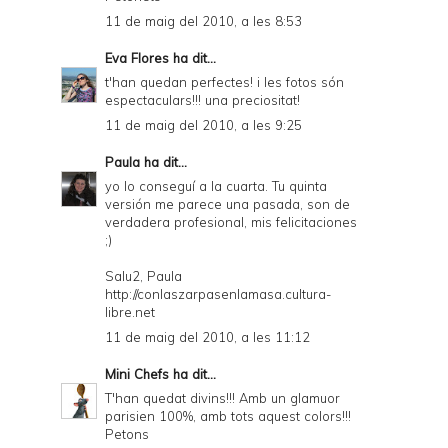
11 de maig del 2010, a les 8:53
Eva Flores
ha dit...
t'han quedan perfectes! i les fotos són
espectaculars!!! una preciositat!
11 de maig del 2010, a les 9:25
Paula
ha dit...
yo lo conseguí a la cuarta. Tu quinta
versión me parece una pasada, son de
verdadera profesional, mis felicitaciones
;)
Salu2, Paula
http://conlaszarpasenlamasa.cultura-
libre.net
11 de maig del 2010, a les 11:12
Mini Chefs
ha dit...
T'han quedat divins!!! Amb un glamuor
parisien 100%, amb tots aquest colors!!!
Petons