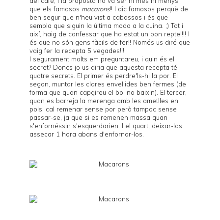
del café
, i la proposta no va ser ni més ni menys
que els famosos
macarons
!! I dic famosos perquè de
ben segur que n'heu vist a cabassos i és que
sembla que siguin la última moda a la cuina. ;) Tot i
així, haig de confessar que ha estat un bon repte!!!! I
és que no són gens fàcils de fer!! Només us diré que
vaig fer la recepta 5 vegades!!!
I segurament molts em preguntareu, i quin és el
secret? Doncs jo us diria que aquesta recepta té
quatre secrets. El primer és perdre'ls-hi la por. El
segon, muntar les clares envellides ben fermes (de
forma que quan capgireu el bol no baixin). El tercer,
quan es barreja la merenga amb les ametlles en
pols, cal remenar sense por però tampoc sense
passar-se, ja que si es remenen massa quan
s'enfornéssin s'esquerdarien. I el quart, deixar-los
assecar 1 hora abans d'enfornar-los.