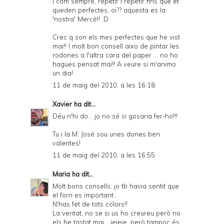
I com sempre, repetir i repetir fins que et
queden perfectes, oi?? aquesta es la
'nostra' Mercè!! :D
Crec q son els mes perfectes que he vist
mai!! I molt bon consell aixo de pintar les
rodones a l'altra cara del paper ... no ho
hagues pensat mai!! A veure si m'animo
un dia!
11 de maig del 2010, a les 16:18
Xavier
ha dit...
Déu n'hi do... jo no sé si gosaria fer-ho!!!
Tu i la M. José sou unes dones ben
valentes!
11 de maig del 2010, a les 16:55
Maria
ha dit...
Molt bons consells, jo tb havia sentit que
el forn es important...
N'has fet de tots colors!!
La veritat, no se si us ho creureu però no
els he tastat mai... jejeje, però tampoc és