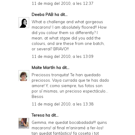
11 de maig del 2010, a les 12:37
Deeba PAB
ha dit...
What a challenge and what gorgeous
macarons! I am absolutely floored!! How
did you colour them so differently? I
mean, at what stgae did you add the
colours, and are these from one batch,
or several? BRAVO!!
11 de maig del 2010, a les 13:09
Maite Martín
ha dit...
Preciosos tronquita! Te han quedado
preciosos. Vaya currada que te has dado
amore! Y, como siempre, tus fotos son
por sí mismas, un precioso espectáculo...
Besos
11 de maig del 2010, a les 13:38
Teresa
ha dit...
Gemma, me quedat bocabadada!!! quins
macarons! al final m'aniramé a fer-los!
tan quedat fantàstics! fa coseta i tot