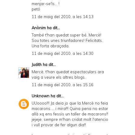
menjar-se'ls... !
petó
11 de maig del 2010, a les 14:13
Anònim ha dit...
També t'han quedat super bé, Mercè!
Sou totes unes triunfadores! Felicitats.
Una forta abraçada.
11 de maig del 2010, a les 14:30
Judith
ha dit...
Mercè, t'han quedat espectaculars ara
vaig a veure els altres blogs.
11 de maig del 2010, a les 15:16
Unknown
ha dit...
UUoooo!!! Ja deia jo que la Mercè no feia
macarons ... i mira!!! Quina pena no estar
allà xq ens fessis un taller de macarons!!
jejeje, sempre m'han cridat molt l'atencio
i vull provar de fer algun dia!!