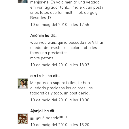
menjar-ne. En vaig menjar una vegada i
em van agradar tant... T'ha eixit un post i
unes fotos que fan molt i molt de goig.
Besades ;D
10 de maig del 2010, a les 17:55
Anònim ha dit...
wau wau wau...quina passada no??? t'han
quedat de revista...els colors tot...i les
fotos una preciositat.
molts petons
10 de maig del 2010, a les 18:03
a n i s h i
ha dit...
Me parecen superdifíciles, te han
quedado preciosos los colores, las
fotografías y todo, un post genial.
10 de maig del 2010, a les 18:06
Ajonjoli
ha dit...
¡¡¡¡¡¡¡¡¡qué pasada!!!!!!!!!
10 de maig del 2010, a les 18:20