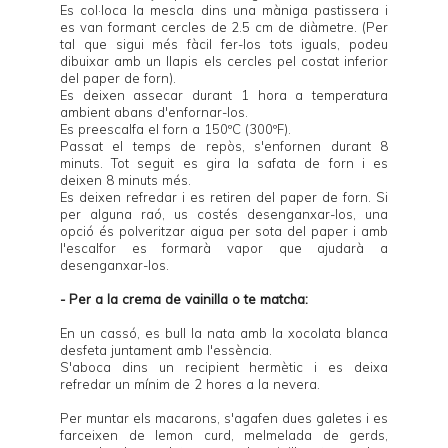
Es col·loca la mescla dins una màniga pastissera i
es van formant cercles de 2.5 cm de diàmetre. (Per
tal que sigui més fàcil fer-los tots iguals, podeu
dibuixar amb un llapis els cercles pel costat inferior
del paper de forn).
Es deixen assecar durant 1 hora a temperatura
ambient abans d'enfornar-los.
Es preescalfa el forn a 150ºC (300ºF).
Passat el temps de repòs, s'enfornen durant 8
minuts. Tot seguit es gira la safata de forn i es
deixen 8 minuts més.
Es deixen refredar i es retiren del paper de forn. Si
per alguna raó, us costés desenganxar-los, una
opció és polveritzar aigua per sota del paper i amb
l'escalfor es formarà vapor que ajudarà a
desenganxar-los.
- Per a la crema de vainilla o te matcha:
En un cassó, es bull la nata amb la xocolata blanca
desfeta juntament amb l'essència.
S'aboca dins un recipient hermètic i es deixa
refredar un mínim de 2 hores a la nevera.
Per muntar els macarons, s'agafen dues galetes i es
farceixen de
lemon curd
, melmelada de gerds,