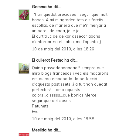
Gemma
ha dit...
T'han quedat precioses i segur que molt
bones! A mi m'agraden tots els farcits
escollits, de manera que me'n menjaria
un parell de cada, je je je...
El qurt truc de deixar assecar abans
d'enfornar no el sabia, me l'apunto ;)
10 de maig del 2010, a les 18:26
El cullerot Festuc
ha dit...
Quina passadaaaaaaaa!!! sempre que
miro blogs francesos i vec els macarons
em quedo embobada...la perfecció
d'aquests pastissets...i a tu t'han quedat
perfectes!!! I amb aquests
colors...aisssss...que bonics Mercè! I
segur que deliciosos!!!
Petunets,
Eva.
10 de maig del 2010, a les 19:58
Mesilda
ha dit...