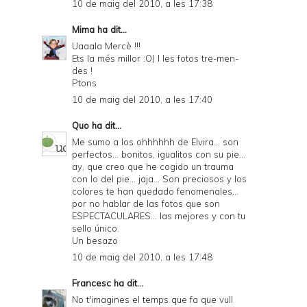
10 de maig del 2010, a les 17:38
Mima
ha dit...
Uaaala Mercè !!!
Ets la més millor :O) I les fotos tre-men-
des !
Ptons
10 de maig del 2010, a les 17:40
Quo
ha dit...
Me sumo a los ohhhhhh de Elvira... son
perfectos... bonitos, igualitos con su pie...
ay, que creo que he cogido un trauma
con lo del pie... jaja... Son preciosos y los
colores te han quedado fenomenales...
por no hablar de las fotos que son
ESPECTACULARES... las mejores y con tu
sello único.
Un besazo
10 de maig del 2010, a les 17:48
Francesc
ha dit...
No t'imagines el temps que fa que vull