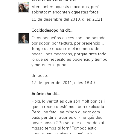
M'encanten aquests macarons, però
sobretot m'encanten aquestes fotos!!
11 de desembre del 2010, a les 21:21
Cocidodesopa
ha dit...
Estos pequeños dulces son una pasada,
por sabor, por textura, por presencia ...
Tengo que encontrar el momento de
hacer unos macarons, porque ante todo
lo que se necesita es paciencia y tiempo,
y merecen la pena.
Un beso.
17 de gener del 2011, a les 18:40
Anònim ha dit...
Hola, la veritat és que són molt bonics i
que la recepta està molt ben explicada.
Però l'he feta i se m'han quedat com
buits per dins. Sabries dir-me què deu
haver passat? Potser que els he deixat
massa temps al forn? Tampoc estic
segura que l'almívar estigués a la