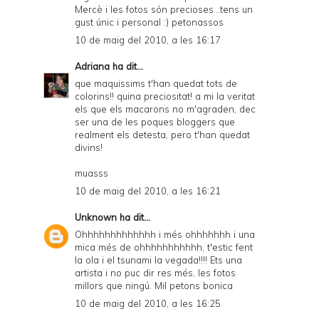
Mercè i les fotos són precioses...tens un
gust únic i personal :) petonassos
10 de maig del 2010, a les 16:17
Adriana
ha dit...
que maquissims t'han quedat tots de
colorins!! quina preciositat! a mi la veritat
els que els macarons no m'agraden, dec
ser una de les poques bloggers que
realment els detesta, pero t'han quedat
divins!
muasss
10 de maig del 2010, a les 16:21
Unknown
ha dit...
Ohhhhhhhhhhhhh i més ohhhhhhh i una
mica més de ohhhhhhhhhhh, t'estic fent
la ola i el tsunami la vegada!!!! Ets una
artista i no puc dir res més, les fotos
millors que ningú. Mil petons bonica
10 de maig del 2010, a les 16:25