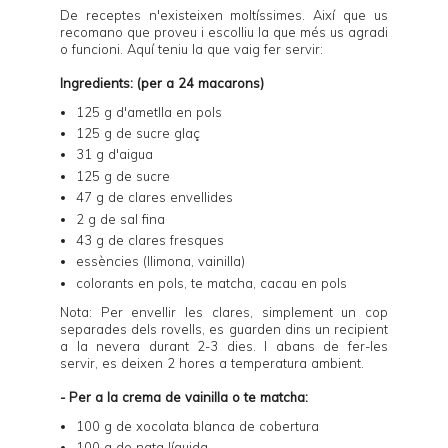
De receptes n'existeixen moltíssimes. Així que us
recomano que proveu i escolliu la que més us agradi
o funcioni. Aquí teniu la que vaig fer servir:
Ingredients: (per a 24 macarons)
125 g d'ametlla en pols
125 g de sucre glaç
31 g d'aigua
125 g de sucre
47 g de clares envellides
2 g de sal fina
43 g de clares fresques
essències (llimona, vainilla)
colorants en pols, te matcha, cacau en pols
Nota: Per envellir les clares, simplement un cop
separades dels rovells, es guarden dins un recipient
a la nevera durant 2-3 dies. I abans de fer-les
servir, es deixen 2 hores a temperatura ambient.
- Per a la crema de vainilla o te matcha:
100 g de xocolata blanca de cobertura
100 g de nata líquida