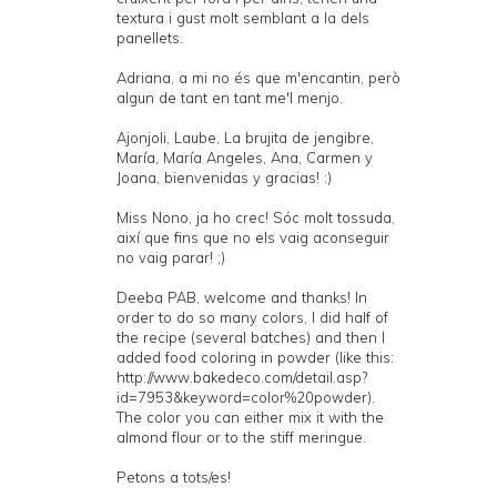
textura i gust molt semblant a la dels
panellets.
Adriana, a mi no és que m'encantin, però
algun de tant en tant me'l menjo.
Ajonjoli, Laube, La brujita de jengibre,
María, María Angeles, Ana, Carmen y
Joana, bienvenidas y gracias! :)
Miss Nono, ja ho crec! Sóc molt tossuda,
així que fins que no els vaig aconseguir
no vaig parar! ;)
Deeba PAB, welcome and thanks! In
order to do so many colors, I did half of
the recipe (several batches) and then I
added food coloring in powder (like this:
http://www.bakedeco.com/detail.asp?
id=7953&keyword=color%20powder).
The color you can either mix it with the
almond flour or to the stiff meringue.
Petons a tots/es!