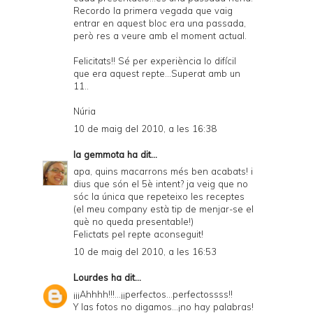
Recordo la primera vegada que vaig
entrar en aquest bloc era una passada,
però res a veure amb el moment actual.
Felicitats!! Sé per experiència lo difícil
que era aquest repte...Superat amb un
11..
Núria
10 de maig del 2010, a les 16:38
la gemmota
ha dit...
apa, quins macarrons més ben acabats! i
dius que són el 5è intent? ja veig que no
sóc la única que repeteixo les receptes
(el meu company està tip de menjar-se el
què no queda presentable!)
Felictats pel repte aconseguit!
10 de maig del 2010, a les 16:53
Lourdes
ha dit...
¡¡¡Ahhhh!!!...¡¡perfectos...perfectossss!!
Y las fotos no digamos...¡no hay palabras!