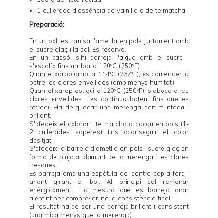
1 cullerada d'essència de vainilla o de te matcha
Preparació:
En un bol, es tamisa l'ametlla en pols juntament amb
el sucre glaç i la sal. Es reserva.
En un cassó, s'hi barreja l'aigua amb el sucre i
s'escalfa fins arribar a 120ºC (250ºF).
Quan el xarop arribi a 114ºC (237ºF), es comencen a
batre les clares envellides (amb menys humitat).
Quan el xarop estigui a 120ºC (250ºF), s'aboca a les
clares envellides i es continua batent fins que es
refredi. Ha de quedar una merenga ben muntada i
brillant.
S'afegeix el colorant, te matcha o cacau en pols (1-
2 cullerades soperes) fins aconseguir el color
desitjat.
S'afegeix la barreja d'ametlla en pols i sucre glaç en
forma de pluja al damunt de la merenga i les clares
fresques.
Es barreja amb una espàtula del centre cap a fora i
anant girant el bol. Al principi cal remenar
enèrgicament, i a mesura que es barreja anar
alentint per comprovar-ne la consistència final.
El resultat ha de ser una barreja brillant i consistent
(una mica menys que la merenga).