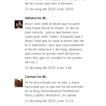
de les coses que mes m'atrauen.
11 de maig del 2010, a les 18:50
Adriana
ha dit...
eisss! estic amb el llevat que no paro!
vaig trobar llevat al shaws, un dia en
plan miracle... passa que tenien una
caixa gran amb 'cakes' d'aquests que li
diuen, total que la caixa la tenen des de
fa 2 setmanes i aixo que suposadament
el llevat caducava 1 de maig, dedueixo
que nomes en porten molt de tant en
tant i fins que no s'acaba no en porten
de nou :(
12 de maig del 2010, a les 1:44
Carmen
ha dit...
Te he encontrado por el reto, y estoy
fascinada por lo que me he encontrado
en tu blog. Enhorabuena! Fantásticas
fotos y platos atractivos. Un saludo
12 de maig del 2010, a les 11:21