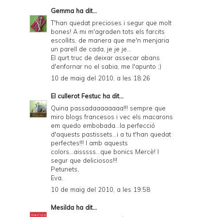
Gemma
ha dit...
T'han quedat precioses i segur que molt
bones! A mi m'agraden tots els farcits
escollits, de manera que me'n menjaria
un parell de cada, je je je...
El qurt truc de deixar assecar abans
d'enfornar no el sabia, me l'apunto ;)
10 de maig del 2010, a les 18:26
El cullerot Festuc
ha dit...
Quina passadaaaaaaaa!!! sempre que
miro blogs francesos i vec els macarons
em quedo embobada...la perfecció
d'aquests pastissets...i a tu t'han quedat
perfectes!!! I amb aquests
colors...aisssss...que bonics Mercè! I
segur que deliciosos!!!
Petunets,
Eva.
10 de maig del 2010, a les 19:58
Mesilda
ha dit...