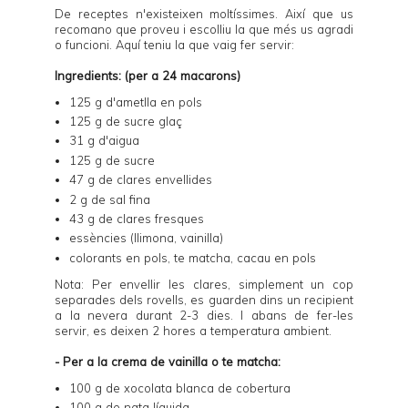
De receptes n'existeixen moltíssimes. Així que us
recomano que proveu i escolliu la que més us agradi
o funcioni. Aquí teniu la que vaig fer servir:
Ingredients: (per a 24 macarons)
125 g d'ametlla en pols
125 g de sucre glaç
31 g d'aigua
125 g de sucre
47 g de clares envellides
2 g de sal fina
43 g de clares fresques
essències (llimona, vainilla)
colorants en pols, te matcha, cacau en pols
Nota: Per envellir les clares, simplement un cop
separades dels rovells, es guarden dins un recipient
a la nevera durant 2-3 dies. I abans de fer-les
servir, es deixen 2 hores a temperatura ambient.
- Per a la crema de vainilla o te matcha:
100 g de xocolata blanca de cobertura
100 g de nata líquida