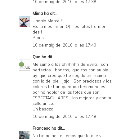
10 de maig del 2010, a les 17:38
Mima
ha dit...
Uaaala Mercè !!!
Ets la més millor :O) I les fotos tre-men-
des !
Ptons
10 de maig del 2010, a les 17:40
Quo
ha dit...
Me sumo a los ohhhhhh de Elvira... son
perfectos... bonitos, igualitos con su pie...
ay, que creo que he cogido un trauma
con lo del pie... jaja... Son preciosos y los
colores te han quedado fenomenales...
por no hablar de las fotos que son
ESPECTACULARES... las mejores y con tu
sello único.
Un besazo
10 de maig del 2010, a les 17:48
Francesc
ha dit...
No t'imagines el temps que fa que vull