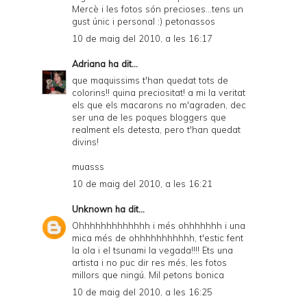
Mercè i les fotos són precioses...tens un
gust únic i personal :) petonassos
10 de maig del 2010, a les 16:17
Adriana
ha dit...
que maquissims t'han quedat tots de
colorins!! quina preciositat! a mi la veritat
els que els macarons no m'agraden, dec
ser una de les poques bloggers que
realment els detesta, pero t'han quedat
divins!
muasss
10 de maig del 2010, a les 16:21
Unknown
ha dit...
Ohhhhhhhhhhhhh i més ohhhhhhh i una
mica més de ohhhhhhhhhhh, t'estic fent
la ola i el tsunami la vegada!!!! Ets una
artista i no puc dir res més, les fotos
millors que ningú. Mil petons bonica
10 de maig del 2010, a les 16:25