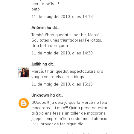
menjar-se'ls... !
petó
11 de maig del 2010, a les 14:13
Anònim ha dit...
També t'han quedat super bé, Mercè!
Sou totes unes triunfadores! Felicitats.
Una forta abraçada.
11 de maig del 2010, a les 14:30
Judith
ha dit...
Mercè, t'han quedat espectaculars ara
vaig a veure els altres blogs.
11 de maig del 2010, a les 15:16
Unknown
ha dit...
UUoooo!!! Ja deia jo que la Mercè no feia
macarons ... i mira!!! Quina pena no estar
allà xq ens fessis un taller de macarons!!
jejeje, sempre m'han cridat molt l'atencio
i vull provar de fer algun dia!!