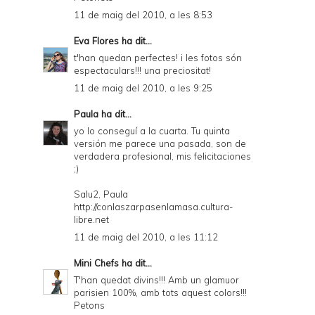
11 de maig del 2010, a les 8:53
Eva Flores
ha dit...
t'han quedan perfectes! i les fotos són
espectaculars!!! una preciositat!
11 de maig del 2010, a les 9:25
Paula
ha dit...
yo lo conseguí a la cuarta. Tu quinta
versión me parece una pasada, son de
verdadera profesional, mis felicitaciones
;)
Salu2, Paula
http://conlaszarpasenlamasa.cultura-
libre.net
11 de maig del 2010, a les 11:12
Mini Chefs
ha dit...
T'han quedat divins!!! Amb un glamuor
parisien 100%, amb tots aquest colors!!!
Petons