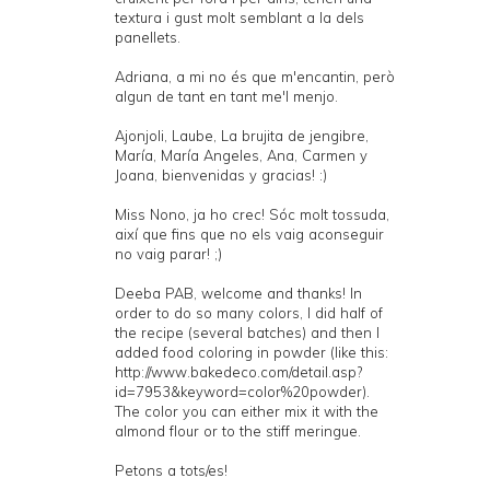
textura i gust molt semblant a la dels
panellets.
Adriana, a mi no és que m'encantin, però
algun de tant en tant me'l menjo.
Ajonjoli, Laube, La brujita de jengibre,
María, María Angeles, Ana, Carmen y
Joana, bienvenidas y gracias! :)
Miss Nono, ja ho crec! Sóc molt tossuda,
així que fins que no els vaig aconseguir
no vaig parar! ;)
Deeba PAB, welcome and thanks! In
order to do so many colors, I did half of
the recipe (several batches) and then I
added food coloring in powder (like this:
http://www.bakedeco.com/detail.asp?
id=7953&keyword=color%20powder).
The color you can either mix it with the
almond flour or to the stiff meringue.
Petons a tots/es!