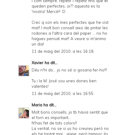
I com sempre, repetir i repetir fins que et
queden perfectes, oi?? aquesta es la
'nostra' Mercè!! :D
Crec q son els mes perfectes que he vist
mai!! I molt bon consell aixo de pintar les
rodones a l'altra cara del paper ... no ho
hagues pensat mai!! A veure si m'animo
un dia!
11 de maig del 2010, a les 16:18
Xavier
ha dit...
Déu n'hi do... jo no sé si gosaria fer-ho!!!
Tu i la M. José sou unes dones ben
valentes!
11 de maig del 2010, a les 16:55
Maria
ha dit...
Molt bons consells, jo tb havia sentit que
el forn es important...
N'has fet de tots colors!!
La veritat, no se si us ho creureu però no
els he tastat mai... jejeje, però tampoc és