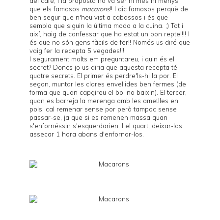
del café
, i la proposta no va ser ni més ni menys
que els famosos
macarons
!! I dic famosos perquè de
ben segur que n'heu vist a cabassos i és que
sembla que siguin la última moda a la cuina. ;) Tot i
així, haig de confessar que ha estat un bon repte!!!! I
és que no són gens fàcils de fer!! Només us diré que
vaig fer la recepta 5 vegades!!!
I segurament molts em preguntareu, i quin és el
secret? Doncs jo us diria que aquesta recepta té
quatre secrets. El primer és perdre'ls-hi la por. El
segon, muntar les clares envellides ben fermes (de
forma que quan capgireu el bol no baixin). El tercer,
quan es barreja la merenga amb les ametlles en
pols, cal remenar sense por però tampoc sense
passar-se, ja que si es remenen massa quan
s'enfornéssin s'esquerdarien. I el quart, deixar-los
assecar 1 hora abans d'enfornar-los.