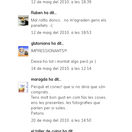
12 de maig del 2010, a les 18:39
Ruben
ha dit...
Mal rotllo doncs... no m'agraden gens els
panellets :-(
12 de maig del 2010, a les 18:53
glutoniana
ha dit...
IMPRESSIONANTS!!!
Deixa-ho tot i montat algo però ja :)
14 de maig del 2010, a les 12:14
maragda
ha dit...
Perquè et conec! que si no diria que són
comprats...
Tens molt bon gust en com fas les coses,
ens les presentes, les fotografies que
parlen per si soles...
Petons
20 de maig del 2010, a les 14:50
el taller de cuina
ha dit...