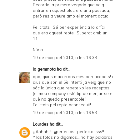
Recordo la primera vegada que vaig
entrar en aquest bloc era una passada,
però res a veure amb el moment actual.
Felicitats!! Sé per experiència lo difícil
que era aquest repte...Superat amb un
11..
Núria
10 de maig del 2010, a les 16:38
la gemmota
ha dit...
apa, quins macarrons més ben acabats! i
dius que són el 5è intent? ja veig que no
sóc la única que repeteixo les receptes
(el meu company està tip de menjar-se el
què no queda presentable!)
Felictats pel repte aconseguit!
10 de maig del 2010, a les 16:53
Lourdes
ha dit...
¡¡¡Ahhhh!!!...¡¡perfectos...perfectossss!!
Y las fotos no digamos...¡no hay palabras!