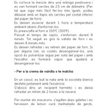
Es col·loca la mescla dins una màniga pastissera i
es van formant cercles de 2.5 cm de diàmetre. (Per
tal que sigui més fàcil fer-los tots iguals, podeu
dibuixar amb un llapis els cercles pel costat inferior
del paper de forn).
Es deixen assecar durant 1 hora a temperatura
ambient abans d'enfornar-los.
Es preescalfa el forn a 150ºC (300ºF).
Passat el temps de repòs, s'enfornen durant 8
minuts. Tot seguit es gira la safata de forn i es
deixen 8 minuts més.
Es deixen refredar i es retiren del paper de forn. Si
per alguna raó, us costés desenganxar-los, una
opció és polveritzar aigua per sota del paper i amb
l'escalfor es formarà vapor que ajudarà a
desenganxar-los.
- Per a la crema de vainilla o te matcha:
En un cassó, es bull la nata amb la xocolata blanca
desfeta juntament amb l'essència.
S'aboca dins un recipient hermètic i es deixa
refredar un mínim de 2 hores a la nevera.
Per muntar els macarons, s'agafen dues galetes i es
farceixen de
lemon curd
, melmelada de gerds,