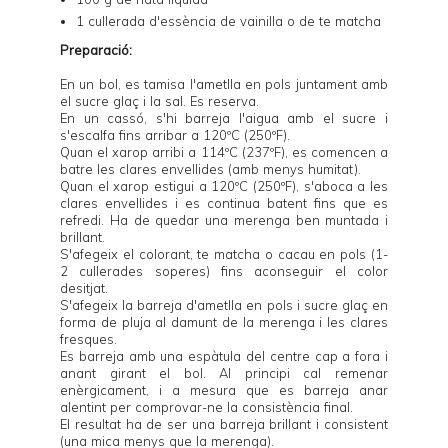
1 cullerada d'essència de vainilla o de te matcha
Preparació:
En un bol, es tamisa l'ametlla en pols juntament amb
el sucre glaç i la sal. Es reserva.
En un cassó, s'hi barreja l'aigua amb el sucre i
s'escalfa fins arribar a 120ºC (250ºF).
Quan el xarop arribi a 114ºC (237ºF), es comencen a
batre les clares envellides (amb menys humitat).
Quan el xarop estigui a 120ºC (250ºF), s'aboca a les
clares envellides i es continua batent fins que es
refredi. Ha de quedar una merenga ben muntada i
brillant.
S'afegeix el colorant, te matcha o cacau en pols (1-
2 cullerades soperes) fins aconseguir el color
desitjat.
S'afegeix la barreja d'ametlla en pols i sucre glaç en
forma de pluja al damunt de la merenga i les clares
fresques.
Es barreja amb una espàtula del centre cap a fora i
anant girant el bol. Al principi cal remenar
enèrgicament, i a mesura que es barreja anar
alentint per comprovar-ne la consistència final.
El resultat ha de ser una barreja brillant i consistent
(una mica menys que la merenga).