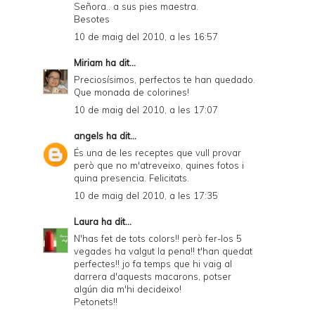
Señora.. a sus pies maestra.
Besotes
10 de maig del 2010, a les 16:57
Miriam
ha dit...
Preciosísimos, perfectos te han quedado.
Que monada de colorines!
10 de maig del 2010, a les 17:07
angels
ha dit...
És una de les receptes que vull provar
però que no m'atreveixo, quines fotos i
quina presencia. Felicitats.
10 de maig del 2010, a les 17:35
Laura
ha dit...
N'has fet de tots colors!! però fer-los 5
vegades ha valgut la pena!! t'han quedat
perfectes!! jo fa temps que hi vaig al
darrera d'aquests macarons, potser
algún dia m'hi decideixo!
Petonets!!