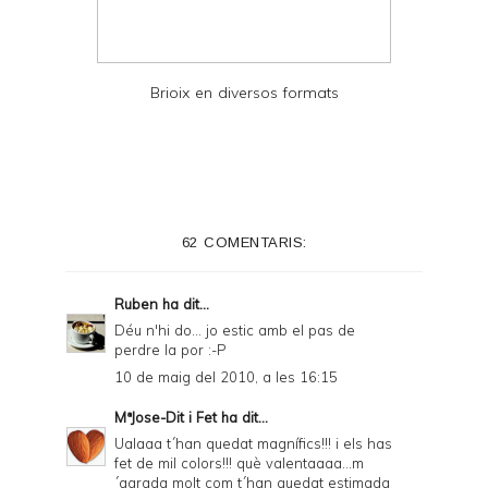
Brioix en diversos formats
62 COMENTARIS:
Ruben
ha dit...
Déu n'hi do... jo estic amb el pas de
perdre la por :-P
10 de maig del 2010, a les 16:15
MªJose-Dit i Fet
ha dit...
Ualaaa t´han quedat magnífics!!! i els has
fet de mil colors!!! què valentaaaa...m
´agrada molt com t´han quedat estimada