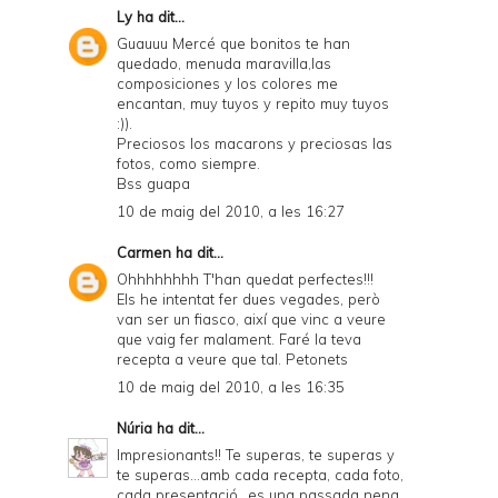
Ly
ha dit...
Guauuu Mercé que bonitos te han
quedado, menuda maravilla,las
composiciones y los colores me
encantan, muy tuyos y repito muy tuyos
:)).
Preciosos los macarons y preciosas las
fotos, como siempre.
Bss guapa
10 de maig del 2010, a les 16:27
Carmen
ha dit...
Ohhhhhhhh T'han quedat perfectes!!!
Els he intentat fer dues vegades, però
van ser un fiasco, així que vinc a veure
que vaig fer malament. Faré la teva
recepta a veure que tal. Petonets
10 de maig del 2010, a les 16:35
Núria
ha dit...
Impresionants!! Te superas, te superas y
te superas...amb cada recepta, cada foto,
cada presentació...es una passada nena.