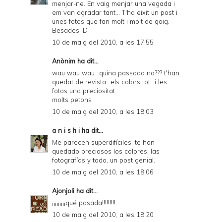
menjar-ne. En vaig menjar una vegada i
em van agradar tant... T'ha eixit un post i
unes fotos que fan molt i molt de goig.
Besades ;D
10 de maig del 2010, a les 17:55
Anònim ha dit...
wau wau wau...quina passada no??? t'han
quedat de revista...els colors tot...i les
fotos una preciositat.
molts petons
10 de maig del 2010, a les 18:03
a n i s h i
ha dit...
Me parecen superdifíciles, te han
quedado preciosos los colores, las
fotografías y todo, un post genial.
10 de maig del 2010, a les 18:06
Ajonjoli
ha dit...
¡¡¡¡¡¡¡¡¡qué pasada!!!!!!!!!
10 de maig del 2010, a les 18:20