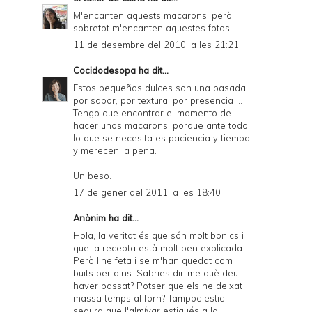
M'encanten aquests macarons, però
sobretot m'encanten aquestes fotos!!
11 de desembre del 2010, a les 21:21
Cocidodesopa
ha dit...
Estos pequeños dulces son una pasada,
por sabor, por textura, por presencia ...
Tengo que encontrar el momento de
hacer unos macarons, porque ante todo
lo que se necesita es paciencia y tiempo,
y merecen la pena.
Un beso.
17 de gener del 2011, a les 18:40
Anònim ha dit...
Hola, la veritat és que són molt bonics i
que la recepta està molt ben explicada.
Però l'he feta i se m'han quedat com
buits per dins. Sabries dir-me què deu
haver passat? Potser que els he deixat
massa temps al forn? Tampoc estic
segura que l'almívar estigués a la