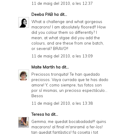
11 de maig del 2010, a les 12:37
Deeba PAB
ha dit...
What a challenge and what gorgeous
macarons! I am absolutely floored!! How
did you colour them so differently? I
mean, at what stgae did you add the
colours, and are these from one batch,
or several? BRAVO!!
11 de maig del 2010, a les 13:09
Maite Martín
ha dit...
Preciosos tronquita! Te han quedado
preciosos. Vaya currada que te has dado
amore! Y, como siempre, tus fotos son
por sí mismas, un precioso espectáculo...
Besos
11 de maig del 2010, a les 13:38
Teresa
ha dit...
Gemma, me quedat bocabadada!!! quins
macarons! al final m'aniramé a fer-los!
tan quedat fantàstics! fa coseta i tot