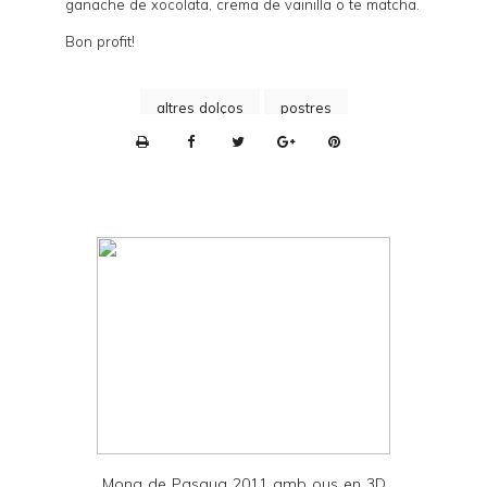
ganache de xocolata, crema de vainilla o te matcha.
Bon profit!
altres dolços
postres
P
r
i
n
t
e
r
F
r
i
e
Mona de Pasqua 2011 amb ous en 3D