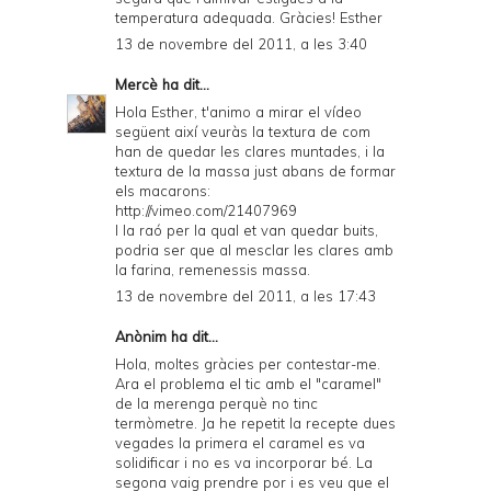
temperatura adequada. Gràcies! Esther
13 de novembre del 2011, a les 3:40
Mercè
ha dit...
Hola Esther, t'animo a mirar el vídeo
següent així veuràs la textura de com
han de quedar les clares muntades, i la
textura de la massa just abans de formar
els macarons:
http://vimeo.com/21407969
I la raó per la qual et van quedar buits,
podria ser que al mesclar les clares amb
la farina, remenessis massa.
13 de novembre del 2011, a les 17:43
Anònim ha dit...
Hola, moltes gràcies per contestar-me.
Ara el problema el tic amb el "caramel"
de la merenga perquè no tinc
termòmetre. Ja he repetit la recepte dues
vegades la primera el caramel es va
solidificar i no es va incorporar bé. La
segona vaig prendre por i es veu que el