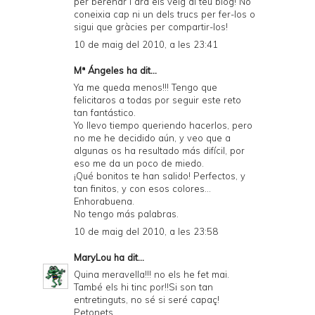
per berenar i ara els veig al teu blog! No
coneixia cap ni un dels trucs per fer-los o
sigui que gràcies per compartir-los!
10 de maig del 2010, a les 23:41
Mª Ángeles
ha dit...
Ya me queda menos!!! Tengo que
felicitaros a todas por seguir este reto
tan fantástico.
Yo llevo tiempo queriendo hacerlos, pero
no me he decidido aún, y veo que a
algunas os ha resultado más difícil, por
eso me da un poco de miedo.
¡Qué bonitos te han salido! Perfectos, y
tan finitos, y con esos colores...
Enhorabuena.
No tengo más palabras.
10 de maig del 2010, a les 23:58
MaryLou
ha dit...
Quina meravella!!! no els he fet mai.
També els hi tinc por!!Si son tan
entretinguts, no sé si seré capaç!
Petonets