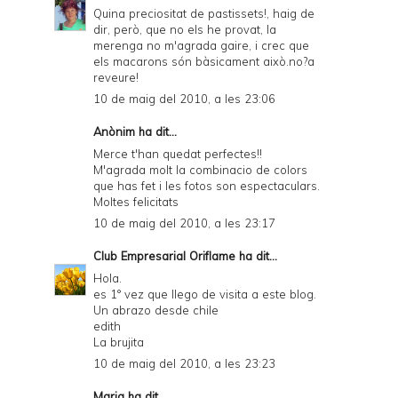
Quina preciositat de pastissets!, haig de
dir, però, que no els he provat, la
merenga no m'agrada gaire, i crec que
els macarons són bàsicament això.no?a
reveure!
10 de maig del 2010, a les 23:06
Anònim ha dit...
Merce t'han quedat perfectes!!
M'agrada molt la combinacio de colors
que has fet i les fotos son espectaculars.
Moltes felicitats
10 de maig del 2010, a les 23:17
Club Empresarial Oriflame
ha dit...
Hola.
es 1° vez que llego de visita a este blog.
Un abrazo desde chile
edith
La brujita
10 de maig del 2010, a les 23:23
Maria ha dit...