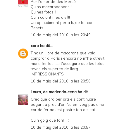
Per l'amor de deu Mercè!
Quins macarooooons!!!
Quines fotos!!!
Quin colorit mes diví!!!
Un aplaudiment per a tu,de tot cor.
Besets.
10 de maig del 2010, a les 20:49
xaro
ha dit...
Tinc un llibre de macarons que vaig
comprar a París i encara no m'he atrevit
mai a fer-los......i t'asseguro que les fotos
teves els superen de llarg......
IMPRESSIONANTS
10 de maig del 2010, a les 20:56
Laura, de merienda-cena
ha dit...
Crec que ara per ara els continuaré
pagant a preu d'or! No em veig pas amb
cor de fer aquest postre tan delicat.
Quin goig que fan!! =)
10 de maig del 2010, a les 20:57