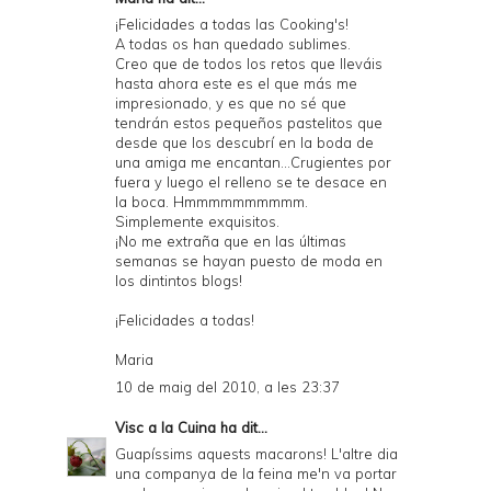
¡Felicidades a todas las Cooking's!
A todas os han quedado sublimes.
Creo que de todos los retos que lleváis
hasta ahora este es el que más me
impresionado, y es que no sé que
tendrán estos pequeños pastelitos que
desde que los descubrí en la boda de
una amiga me encantan...Crugientes por
fuera y luego el relleno se te desace en
la boca. Hmmmmmmmmmm.
Simplemente exquisitos.
¡No me extraña que en las últimas
semanas se hayan puesto de moda en
los dintintos blogs!
¡Felicidades a todas!
Maria
10 de maig del 2010, a les 23:37
Visc a la Cuina
ha dit...
Guapíssims aquests macarons! L'altre dia
una companya de la feina me'n va portar