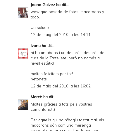
Joana Galvez
ha dit...
wow que pasada de fotos, macaroons y
todo.
Un saludo
12 de maig del 2010, a les 14:11
Ivana
ha dit...
hi ha un abans i un desprès, desprès del
curs de la Tartellete, però no només a
nivell estètic!
moltes felicitats per tot!
petonets
12 de maig del 2010, a les 16:02
Mercè
ha dit...
Moltes gràcies a tots pels vostres
comentaris! :)
Per aquells qui no n'hàgiu tastat mai, els
macarons són com una merenga
cruixent per fora i per dins, tenen una