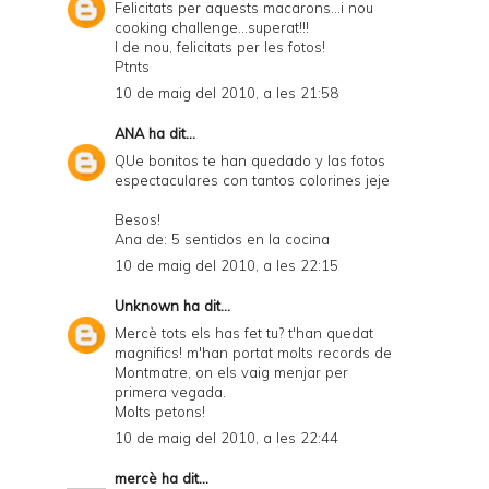
Felicitats per aquests macarons...i nou
cooking challenge...superat!!!
I de nou, felicitats per les fotos!
Ptnts
10 de maig del 2010, a les 21:58
ANA
ha dit...
QUe bonitos te han quedado y las fotos
espectaculares con tantos colorines jeje
Besos!
Ana de: 5 sentidos en la cocina
10 de maig del 2010, a les 22:15
Unknown
ha dit...
Mercè tots els has fet tu? t'han quedat
magnifics! m'han portat molts records de
Montmatre, on els vaig menjar per
primera vegada.
Molts petons!
10 de maig del 2010, a les 22:44
mercè
ha dit...