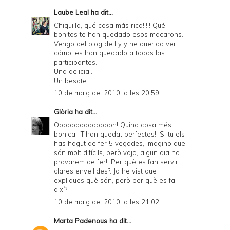
Laube Leal
ha dit...
Chiquilla, qué cosa más rica!!!!! Qué
bonitos te han quedado esos macarons.
Vengo del blog de Ly y he querido ver
cómo les han quedado a todas las
participantes.
Una delicia!.
Un besote
10 de maig del 2010, a les 20:59
Glòria
ha dit...
Ooooooooooooooh! Quina cosa més
bonica!. T'han quedat perfectes!. Si tu els
has hagut de fer 5 vegades, imagino que
són molt difícils, però vaja, algun dia ho
provarem de fer!. Per què es fan servir
clares envellides?. Ja he vist que
expliques què són, però per què es fa
així?
10 de maig del 2010, a les 21:02
Marta Padenous
ha dit...