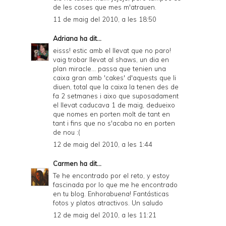
de les coses que mes m'atrauen.
11 de maig del 2010, a les 18:50
Adriana
ha dit...
eisss! estic amb el llevat que no paro!
vaig trobar llevat al shaws, un dia en
plan miracle... passa que tenien una
caixa gran amb 'cakes' d'aquests que li
diuen, total que la caixa la tenen des de
fa 2 setmanes i aixo que suposadament
el llevat caducava 1 de maig, dedueixo
que nomes en porten molt de tant en
tant i fins que no s'acaba no en porten
de nou :(
12 de maig del 2010, a les 1:44
Carmen
ha dit...
Te he encontrado por el reto, y estoy
fascinada por lo que me he encontrado
en tu blog. Enhorabuena! Fantásticas
fotos y platos atractivos. Un saludo
12 de maig del 2010, a les 11:21