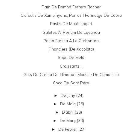
Flam De Bombó Ferrero Rocher
Clafoutis De Xampinyons, Porros I Formatge De Cabra
Pastís De Mató I Iogurt
Galetes Al Perfum De Lavanda
Pasta Fresca A La Carbonara
Financiers (de Xocolata)
Sopa De Meló
Croissants II
Gots De Crema De Llimona I Mousse De Camamilla
Coca De Sant Pere
De Juny
(24)
►
De Maig
(26)
►
D’abril
(28)
►
De Març
(30)
►
De Febrer
(27)
►