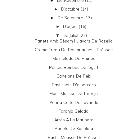
De Novembre
(11)
►
D’octubre
(14)
►
De Setembre
(13)
►
D’agost
(16)
►
De Juliol
(22)
▼
Panets Amb Sèsam I Llavors De Rosella
Crema Freda De Pastanagues I Préssec
Melmelada De Prunes
Petites Bombes De Iogurt
Canelons De Peix
Pastissets D'albercocs
Flam-Mousse De Taronja
Panna Cotta De Lavanda
Taronja Gelada
Arròs A La Marinera
Panets De Xocolata
Pastís Mousse De Préssec