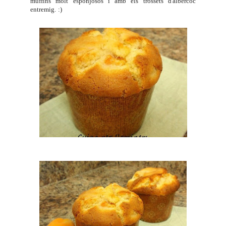
muffins molt esponjosos i amb els trossets d'albercoc
entremig. :)