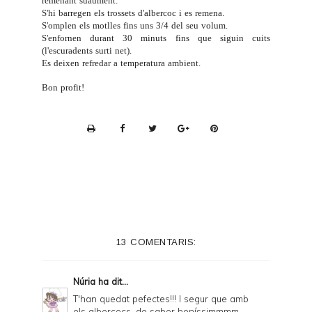
remenant suaument.
S'hi barregen els trossets d'albercoc i es remena.
S'omplen els motlles fins uns 3/4 del seu volum.
S'enfornen durant 30 minuts fins que siguin cuits
(l'escuradents surti net).
Es deixen refredar a temperatura ambient.
Bon profit!
P
r
i
n
t
e
13 COMENTARIS:
r
F
Núria
ha dit...
r
T'han quedat pefectes!!! I segur que amb
els albercocs, de sabor boníssimmmm....