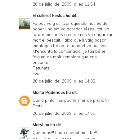
26 de juliol del 2009, a les 11:54
El cullerot Festuc
ha dit...
Fa poc vaig utilitzar aquests motlles de
paper i no em va agradar el resultat, va
tardar molt més a coure i es va enganxar
molt el bescuit, i això que li vaig posar
mantega i farina...a tu no et va passar?
M'encanta la combinació...jo també en
faig un de molt semblant que ens
encanta!
Petunets,
Eva.
26 de juliol del 2009, a les 14:02
Marta Padenous
ha dit...
Quina pinta!!! Es podríen fer de pruna???
Ptnts
26 de juliol del 2009, a les 17:51
MaryLou
ha dit...
Qué bons!!! t'han quedat molt be!!