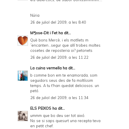
i
e
Núria
n
26 de juliol del 2009, a les 8:40
d
MªJose-Dit i Fet
ha dit...
l
Què bons Mercè, i els motllets m
y
´encanten...segur que allí trobes moltes
cosetes de reposteria oi? petonets
a
26 de juliol del 2009, a les 11:22
n
La cuina vermella
ha dit...
d
b comme bon em te enamorada, som
P
seguidors seus des de fa moltíssim
temps. A tu t'han quedat deliciosos. un
D
petó.
F
26 de juliol del 2009, a les 11:34
ELS PEIXOS
ha dit...
ummm que bo deu ser tot aixó.
No se si saps quesurt una recepta teva
en petit chef.