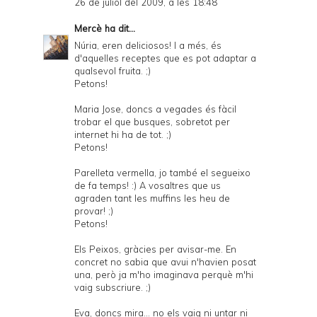
26 de juliol del 2009, a les 18:48
Mercè
ha dit...
Núria, eren deliciosos! I a més, és
d'aquelles receptes que es pot adaptar a
qualsevol fruita. ;)
Petons!
Maria Jose, doncs a vegades és fàcil
trobar el que busques, sobretot per
internet hi ha de tot. ;)
Petons!
Parelleta vermella, jo també el segueixo
de fa temps! :) A vosaltres que us
agraden tant les muffins les heu de
provar! ;)
Petons!
Els Peixos, gràcies per avisar-me. En
concret no sabia que avui n'havien posat
una, però ja m'ho imaginava perquè m'hi
vaig subscriure. ;)
Eva, doncs mira... no els vaig ni untar ni