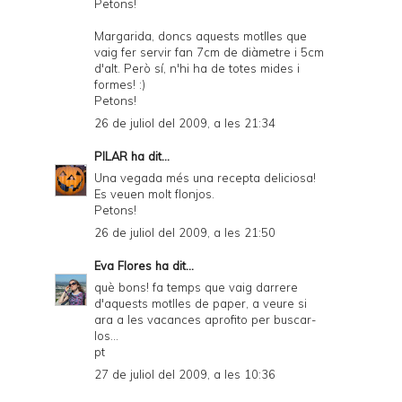
Petons!
Margarida, doncs aquests motlles que
vaig fer servir fan 7cm de diàmetre i 5cm
d'alt. Però sí, n'hi ha de totes mides i
formes! :)
Petons!
26 de juliol del 2009, a les 21:34
PILAR
ha dit...
Una vegada més una recepta deliciosa!
Es veuen molt flonjos.
Petons!
26 de juliol del 2009, a les 21:50
Eva Flores
ha dit...
què bons! fa temps que vaig darrere
d'aquests motlles de paper, a veure si
ara a les vacances aprofito per buscar-
los...
pt
27 de juliol del 2009, a les 10:36