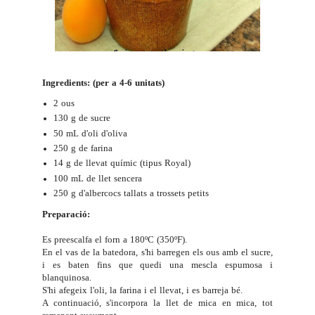
Ingredients: (per a 4-6 unitats)
2 ous
130 g de sucre
50 mL d'oli d'oliva
250 g de farina
14 g de llevat químic (tipus Royal)
100 mL de llet sencera
250 g d'albercocs tallats a trossets petits
Preparació:
Es preescalfa el forn a 180ºC (350ºF).
En el vas de la batedora, s'hi barregen els ous amb el sucre,
i es baten fins que quedi una mescla espumosa i
blanquinosa.
S'hi afegeix l'oli, la farina i el llevat, i es barreja bé.
A continuació, s'incorpora la llet de mica en mica, tot