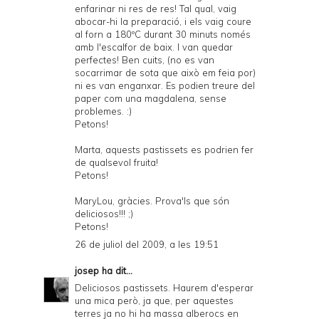
enfarinar ni res de res! Tal qual, vaig
abocar-hi la preparació, i els vaig coure
al forn a 180ºC durant 30 minuts només
amb l'escalfor de baix. I van quedar
perfectes! Ben cuits, (no es van
socarrimar de sota que això em feia por)
ni es van enganxar. Es podien treure del
paper com una magdalena, sense
problemes. :)
Petons!
Marta, aquests pastissets es podrien fer
de qualsevol fruita!
Petons!
MaryLou, gràcies. Prova'ls que són
deliciosos!!! ;)
Petons!
26 de juliol del 2009, a les 19:51
josep
ha dit...
Deliciosos pastissets. Haurem d'esperar
una mica però, ja que, per aquestes
terres ja no hi ha massa alberocs en