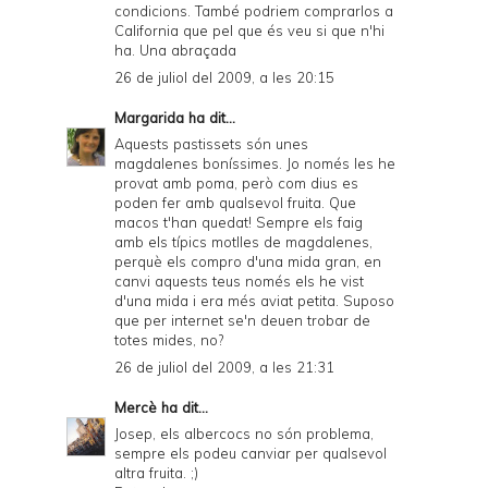
condicions. També podriem comprarlos a
California que pel que és veu si que n'hi
ha. Una abraçada
26 de juliol del 2009, a les 20:15
Margarida
ha dit...
Aquests pastissets són unes
magdalenes boníssimes. Jo només les he
provat amb poma, però com dius es
poden fer amb qualsevol fruita. Que
macos t'han quedat! Sempre els faig
amb els típics motlles de magdalenes,
perquè els compro d'una mida gran, en
canvi aquests teus només els he vist
d'una mida i era més aviat petita. Suposo
que per internet se'n deuen trobar de
totes mides, no?
26 de juliol del 2009, a les 21:31
Mercè
ha dit...
Josep, els albercocs no són problema,
sempre els podeu canviar per qualsevol
altra fruita. ;)