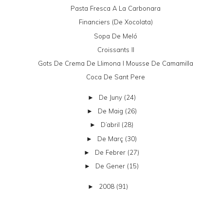
Pasta Fresca A La Carbonara
Financiers (de Xocolata)
Sopa De Meló
Croissants II
Gots De Crema De Llimona I Mousse De Camamilla
Coca De Sant Pere
De Juny
(24)
►
De Maig
(26)
►
D’abril
(28)
►
De Març
(30)
►
De Febrer
(27)
►
De Gener
(15)
►
2008
(91)
►