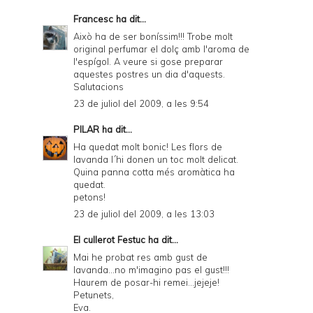
Francesc
ha dit...
Això ha de ser boníssim!!! Trobe molt
original perfumar el dolç amb l'aroma de
l'espígol. A veure si gose preparar
aquestes postres un dia d'aquests.
Salutacions
23 de juliol del 2009, a les 9:54
PILAR
ha dit...
Ha quedat molt bonic! Les flors de
lavanda l´hi donen un toc molt delicat.
Quina panna cotta més aromàtica ha
quedat.
petons!
23 de juliol del 2009, a les 13:03
El cullerot Festuc
ha dit...
Mai he probat res amb gust de
lavanda...no m'imagino pas el gust!!!
Haurem de posar-hi remei...jejeje!
Petunets,
Eva.