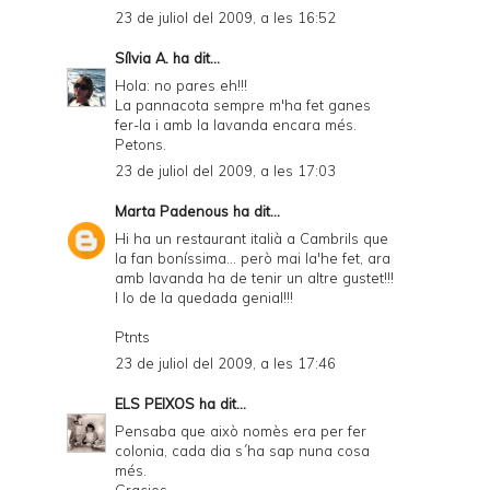
23 de juliol del 2009, a les 16:52
Sílvia A.
ha dit...
Hola: no pares eh!!!
La pannacota sempre m'ha fet ganes
fer-la i amb la lavanda encara més.
Petons.
23 de juliol del 2009, a les 17:03
Marta Padenous
ha dit...
Hi ha un restaurant italià a Cambrils que
la fan boníssima... però mai la'he fet, ara
amb lavanda ha de tenir un altre gustet!!!
I lo de la quedada genial!!!
Ptnts
23 de juliol del 2009, a les 17:46
ELS PEIXOS
ha dit...
Pensaba que això nomès era per fer
colonia, cada dia s´ha sap nuna cosa
més.
Gracies.