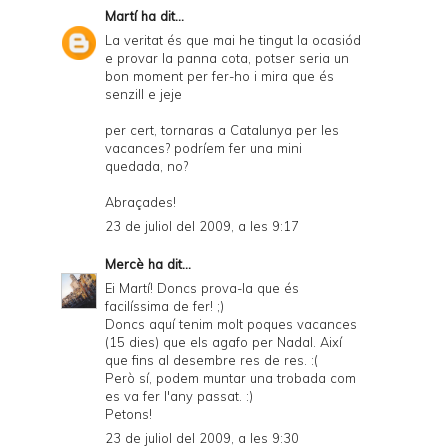
F
Martí
ha dit...
r
La veritat és que mai he tingut la ocasiód
e provar la panna cota, potser seria un
i
bon moment per fer-ho i mira que és
e
senzill e jeje
n
per cert, tornaras a Catalunya per les
vacances? podríem fer una mini
d
quedada, no?
l
Abraçades!
y
23 de juliol del 2009, a les 9:17
a
Mercè
ha dit...
n
Ei Martí! Doncs prova-la que és
d
facilíssima de fer! ;)
Doncs aquí tenim molt poques vacances
P
(15 dies) que els agafo per Nadal. Així
que fins al desembre res de res. :(
D
Però sí, podem muntar una trobada com
F
es va fer l'any passat. :)
Petons!
23 de juliol del 2009, a les 9:30