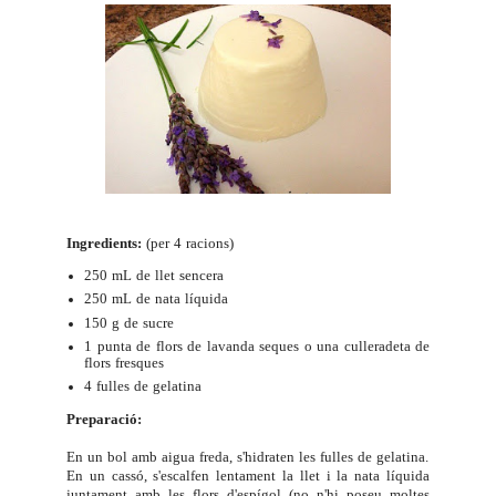
Ingredients:
(per 4 racions)
250 mL de llet sencera
250 mL de nata líquida
150 g de sucre
1 punta de flors de lavanda seques o una culleradeta de
flors fresques
4 fulles de gelatina
Preparació:
En un bol amb aigua freda, s'hidraten les fulles de gelatina.
En un cassó, s'escalfen lentament la llet i la nata líquida
juntament amb les flors d'espígol (no n'hi poseu moltes