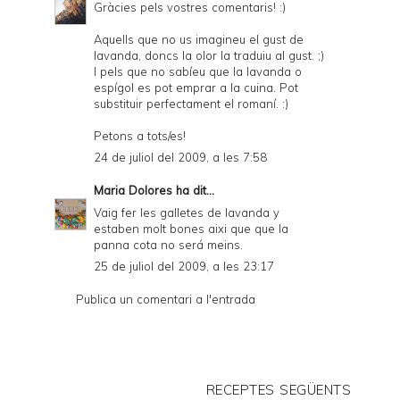
Gràcies pels vostres comentaris! :)
Aquells que no us imagineu el gust de
lavanda, doncs la olor la traduiu al gust. ;)
I pels que no sabíeu que la lavanda o
espígol es pot emprar a la cuina. Pot
substituir perfectament el romaní. :)
Petons a tots/es!
24 de juliol del 2009, a les 7:58
Maria Dolores
ha dit...
Vaig fer les galletes de lavanda y
estaben molt bones aixi que que la
panna cota no será meins.
25 de juliol del 2009, a les 23:17
Publica un comentari a l'entrada
RECEPTES SEGÜENTS