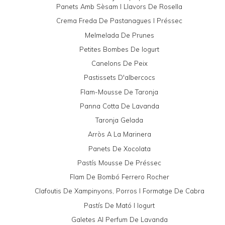
Panets Amb Sèsam I Llavors De Rosella
Crema Freda De Pastanagues I Préssec
Melmelada De Prunes
Petites Bombes De Iogurt
Canelons De Peix
Pastissets D'albercocs
Flam-Mousse De Taronja
Panna Cotta De Lavanda
Taronja Gelada
Arròs A La Marinera
Panets De Xocolata
Pastís Mousse De Préssec
Flam De Bombó Ferrero Rocher
Clafoutis De Xampinyons, Porros I Formatge De Cabra
Pastís De Mató I Iogurt
Galetes Al Perfum De Lavanda