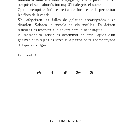
perquè el seu sabor és intens). S'hi afegeix el sucre.
Quan arrenqui el bull, es retira del foc i es cola per retirar
les flors de lavanda.
S'hi afegeixen les fulles de gelatina escorregudes i es
dissolen. S'aboca la mescla en els motlles. Es deixen
refredar i es reserven a la nevera perquè solidifiquin.
Al moment de servir, es desemmotllen amb l'ajuda d'un
ganivet humitejat i es serveix la panna cotta acompanyada
del que es vulgui.
Bon profit!
P
r
i
n
t
e
12 COMENTARIS:
r